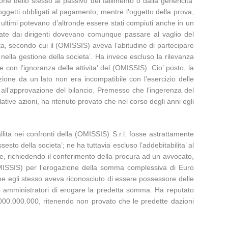
one dello stesso al passivo del fallimento o dalla genericita’
ggetti obbligati al pagamento, mentre l’oggetto della prova,
ti ultimi potevano d’altronde essere stati compiuti anche in un
iduate dai dirigenti dovevano comunque passare al vaglio del
ita, secondo cui il (OMISSIS) aveva l’abitudine di partecipare
nella gestione della societa’. Ha invece escluso la rilevanza
on l’ignoranza delle attivita’ del (OMISSIS). Cio’ posto, la
izione da un lato non era incompatibile con l’esercizio delle
e all’approvazione del bilancio. Premesso che l’ingerenza del
ative azioni, ha ritenuto provato che nel corso degli anni egli
llita nei confronti della (OMISSIS) S.r.l. fosse astrattamente
esto della societa’; ne ha tuttavia escluso l’addebitabilita’ al
e, richiedendo il conferimento della procura ad un avvocato,
(OMISSIS) per l’erogazione della somma complessiva di Euro
 che egli stesso aveva riconosciuto di essere possessore delle
gli amministratori di erogare la predetta somma. Ha reputato
.000.000.000, ritenendo non provato che le predette dazioni