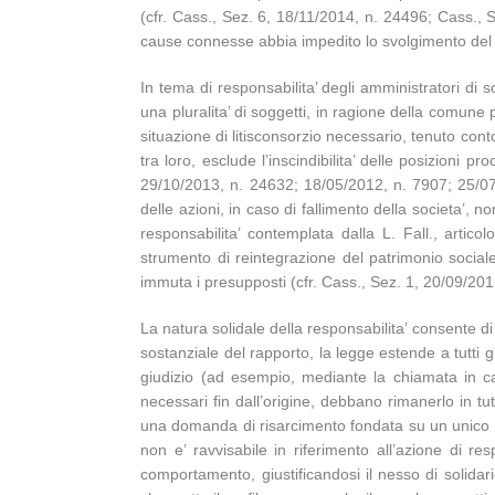
(cfr. Cass., Sez. 6, 18/11/2014, n. 24496; Cass., S
cause connesse abbia impedito lo svolgimento del giu
In tema di responsabilita’ degli amministratori di s
una pluralita’ di soggetti, in ragione della comune 
situazione di litisconsorzio necessario, tenuto conto
tra loro, esclude l’inscindibilita’ delle posizioni 
29/10/2013, n. 24632; 18/05/2012, n. 7907; 25/07/20
delle azioni, in caso di fallimento della societa’, n
responsabilita’ contemplata dalla L. Fall., artic
strumento di reintegrazione del patrimonio sociale
immuta i presupposti (cfr. Cass., Sez. 1, 20/09/20
La natura solidale della responsabilita’ consente di
sostanziale del rapporto, la legge estende a tutti gl
giudizio (ad esempio, mediante la chiamata in cau
necessari fin dall’origine, debbano rimanerlo in tut
una domanda di risarcimento fondata su un unico fatt
non e’ ravvisabile in riferimento all’azione di re
comportamento, giustificandosi il nesso di solidar