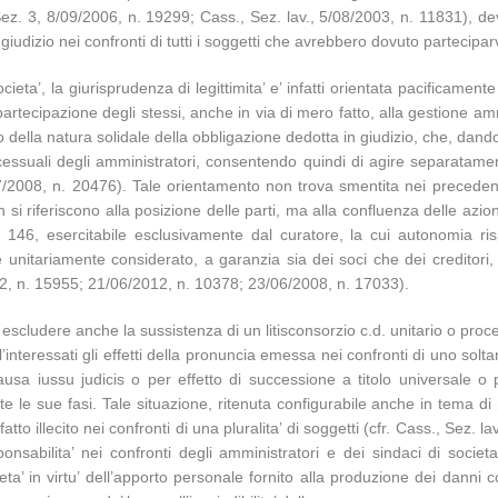
ez. 3, 8/09/2006, n. 19299; Cass., Sez. lav., 5/08/2003, n. 11831), dev
dizio nei confronti di tutti i soggetti che avrebbero dovuto parteciparvi
ocieta’, la giurisprudenza di legittimita’ e’ infatti orientata pacificame
partecipazione degli stessi, anche in via di mero fatto, alla gestione am
 della natura solidale della obbligazione dedotta in giudizio, che, dando 
processuali degli amministratori, consentendo quindi di agire separatamen
08, n. 20476). Tale orientamento non trova smentita nei precedenti indic
on si riferiscono alla posizione delle parti, ma alla confluenza delle azion
olo 146, esercitabile esclusivamente dal curatore, la cui autonomia r
 unitariamente considerato, a garanzia sia dei soci che dei creditori,
12, n. 15955; 21/06/2012, n. 10378; 23/06/2008, n. 17033).
 escludere anche la sussistenza di un litisconsorzio c.d. unitario o proce
’interessati gli effetti della pronuncia emessa nei confronti di uno soltan
sa iussu judicis o per effetto di successione a titolo universale o pa
te le sue fasi. Tale situazione, ritenuta configurabile anche in tema di 
o illecito nei confronti di una pluralita’ di soggetti (cfr. Cass., Sez. 
sponsabilita’ nei confronti degli amministratori e dei sindaci di socie
ieta’ in virtu’ dell’apporto personale fornito alla produzione dei dann