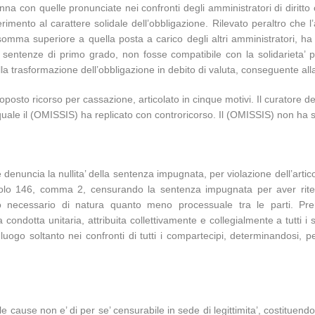
na con quelle pronunciate nei confronti degli amministratori di diritt
erimento al carattere solidale dell’obbligazione. Rilevato peraltro che
mma superiore a quella posta a carico degli altri amministratori, ha r
 sentenze di primo grado, non fosse compatibile con la solidarieta’ 
ella trasformazione dell’obbligazione in debito di valuta, conseguente a
posto ricorso per cassazione, articolato in cinque motivi. Il curatore d
l quale il (OMISSIS) ha replicato con controricorso. Il (OMISSIS) non ha sv
 denuncia la nullita’ della sentenza impugnata, per violazione dell’artic
lo 146, comma 2, censurando la sentenza impugnata per aver ritenuto
rzio necessario di natura quanto meno processuale tra le parti. Pre
ondotta unitaria, attribuita collettivamente e collegialmente a tutti i so
uogo soltanto nei confronti di tutti i compartecipi, determinandosi, p
cause non e’ di per se’ censurabile in sede di legittimita’, costituendo