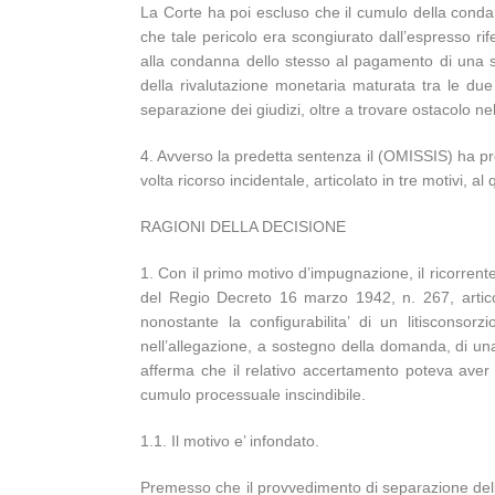
La Corte ha poi escluso che il cumulo della condan
che tale pericolo era scongiurato dall’espresso rif
alla condanna dello stesso al pagamento di una so
della rivalutazione monetaria maturata tra le due
separazione dei giudizi, oltre a trovare ostacolo n
4. Avverso la predetta sentenza il (OMISSIS) ha pro
volta ricorso incidentale, articolato in tre motivi, a
RAGIONI DELLA DECISIONE
1. Con il primo motivo d’impugnazione, il ricorrente
del Regio Decreto 16 marzo 1942, n. 267, artico
nonostante la configurabilita’ di un litisconso
nell’allegazione, a sostegno della domanda, di una c
afferma che il relativo accertamento poteva aver l
cumulo processuale inscindibile.
1.1. Il motivo e’ infondato.
Premesso che il provvedimento di separazione delle 