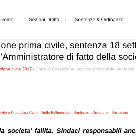
Home
Sezioni Diritto
Sentenze & Ordinanze
one prima civile, sentenza 18 se
’Amministratore di fatto della socie
ione civile 2017
/
Corte di Cassazione, sezione prima civile, sentenza 
Civile e Procedura Civile
,
Diritto Fallimentare
,
Sentenze - Ordinanze
,
Societario
la societa’ fallita. Sindaci responsabili an