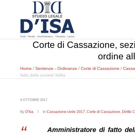
Corte di Cassazione, sezi
ordine all
Home
/
Sentenze - Ordinanze
/
Corte di Cassazione
/
Cassaz
fatto della societa’ fallita
9 OTTOBRE 2017
By
D'Isa
In
Cassazione civile 2017
,
Corte di Cassazione
,
Diritto 
A
mministratore di fatto del