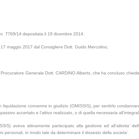
 n. 7769/14 depositata il 19 dicembre 2014.
el 17 maggio 2017 dal Consigliere Dott. Guido Mercolino;
uto Procuratore Generale Dott. CARDINO Alberto, che ha concluso chieden
in liquidazione convenne in giudizio (OMISSIS), per sentirlo condannare, i
assivo accertato e l’attivo realizzato, o di quella necessaria all’integra
S) aveva attivamente partecipato alla gestione ed all’attivita’ della
ni personali, in modo tale da determinare il dissesto della societa’.