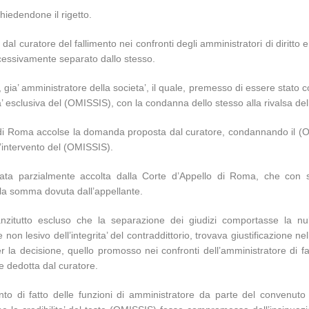
chiedendone il rigetto.
 dal curatore del fallimento nei confronti degli amministratori di diritt
uccessivamente separato dallo stesso.
gia’ amministratore della societa’, il quale, premesso di essere stato con
a’ esclusiva del (OMISSIS), con la condanna dello stesso alla rivalsa de
le di Roma accolse la domanda proposta dal curatore, condannando il
l’intervento del (OMISSIS).
tata parzialmente accolta dalla Corte d’Appello di Roma, che con
 la somma dovuta dall’appellante.
nzitutto escluso che la separazione dei giudizi comportasse la nul
 non lesivo dell’integrita’ del contraddittorio, trovava giustificazione n
r la decisione, quello promosso nei confronti dell’amministratore di fat
e dedotta dal curatore.
nto di fatto delle funzioni di amministratore da parte del convenuto 