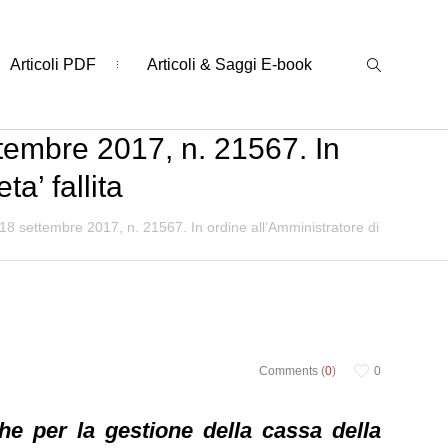
Articoli PDF
Articoli & Saggi E-book
ttembre 2017, n. 21567. In
ta’ fallita
18 settembre 2017, n. 21567. In ordine all’Amministratore di
Comments (
0
)
0
che per la gestione della cassa della