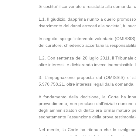
Si costitui’ il convenuto e resistette alla domanda, 
1.1. Il giudizio, dapprima riunito a quello promosso
risarcimento dei danni arrecati alla societa’, fu s
In seguito, spiego’ intervento volontario (OMISSIS), 
del curatore, chiedendo accertarsi la responsabilit
1.2. Con sentenza del 20 luglio 2011, il Tribuna
oltre interessi, e dichiarando invece inammissibile 
3. L’impugnazione proposta dal (OMISSIS) e’ s
5.970.758,21, oltre interessi legali dalla domanda,
A fondamento della decisione, la Corte ha inna
provvedimento, non precluso dall’iniziale riunione e
degli amministratori di diritto era ormai maturo pe
segnatamente l’assunzione della prova testimonial
Nel merito, la Corte ha ritenuto che lo svolgime