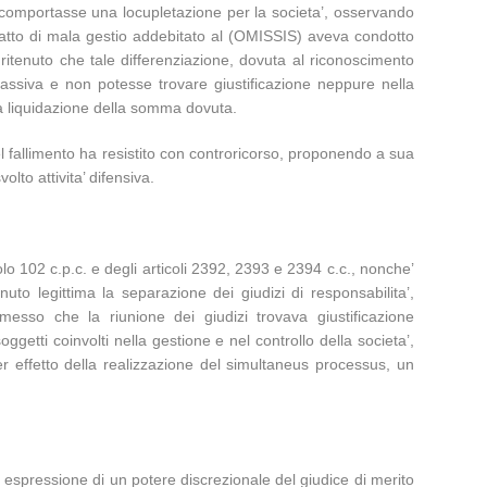
o comportasse una locupletazione per la societa’, osservando
 l’atto di mala gestio addebitato al (OMISSIS) aveva condotto
itenuto che tale differenziazione, dovuta al riconoscimento
passiva e non potesse trovare giustificazione neppure nella
lla liquidazione della somma dovuta.
el fallimento ha resistito con controricorso, proponendo a sua
olto attivita’ difensiva.
olo 102 c.p.c. e degli articoli 2392, 2393 e 2394 c.c., nonche’
 legittima la separazione dei giudizi di responsabilita’,
messo che la riunione dei giudizi trovava giustificazione
ggetti coinvolti nella gestione e nel controllo della societa’,
er effetto della realizzazione del simultaneus processus, un
 espressione di un potere discrezionale del giudice di merito