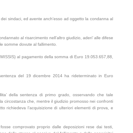
o e dei sindaci, ed avente anch’esso ad oggetto la condanna al
dannato al risarcimento nell’altro giudizio, aderi’ alle difese
lle somme dovute al fallimento.
 (OMISSIS) al pagamento della somma di Euro 19.053.657,88,
 sentenza del 19 dicembre 2014 ha rideterminato in Euro
lita’ della sentenza di primo grado, osservando che tale
ella circostanza che, mentre il giudizio promosso nei confronti
to richiedeva l’acquisizione di ulteriori elementi di prova, e
fosse comprovato proprio dalle deposizioni rese dai testi,