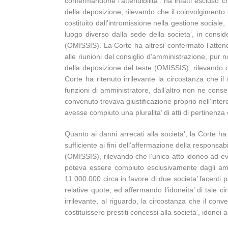
confermandone l’attendibilita’: ha infatti escluso 
della deposizione, rilevando che il coinvolgimento
costituito dall’intromissione nella gestione sociale
luogo diverso dalla sede della societa’, in consi
(OMISSIS). La Corte ha altresi’ confermato l’attend
alle riunioni del consiglio d’amministrazione, pur 
della deposizione del teste (OMISSIS), rilevando c
Corte ha ritenuto irrilevante la circostanza che i
funzioni di amministratore, dall’altro non ne conse
convenuto trovava giustificazione proprio nell’inter
avesse compiuto una pluralita’ di atti di pertinenza
Quanto ai danni arrecati alla societa’, la Corte ha 
sufficiente ai fini dell’affermazione della responsab
(OMISSIS), rilevando che l’unico atto idoneo ad ev
poteva essere compiuto esclusivamente dagli ammi
11.000.000 circa in favore di due societa’ facenti 
relative quote, ed affermando l’idoneita’ di tale
irrilevante, al riguardo, la circostanza che il c
costituissero prestiti concessi alla societa’, idonei a