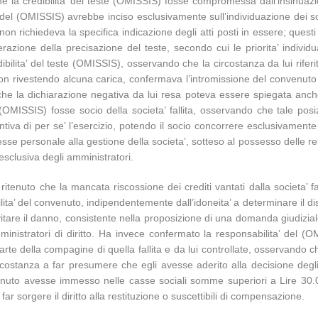
che la credibilita’ del teste (OMISSIS) fosse compromessa dall’insinuazi
 del (OMISSIS) avrebbe inciso esclusivamente sull’individuazione dei so
, non richiedeva la specifica indicazione degli atti posti in essere; ques
derazione della precisazione del teste, secondo cui le priorita’ indiv
ibilita’ del teste (OMISSIS), osservando che la circostanza da lui rifer
non rivestendo alcuna carica, confermava l’intromissione del convenuto 
he la dichiarazione negativa da lui resa poteva essere spiegata anche c
l (OMISSIS) fosse socio della societa’ fallita, osservando che tale pos
ntiva di per se’ l’esercizio, potendo il socio concorrere esclusivament
esse personale alla gestione della societa’, sotteso al possesso delle rel
 esclusiva degli amministratori.
ritenuto che la mancata riscossione dei crediti vantati dalla societa’ fa
ilita’ del convenuto, indipendentemente dall’idoneita’ a determinare il diss
itare il danno, consistente nella proposizione di una domanda giudizial
nistratori di diritto. Ha invece confermato la responsabilita’ del 
parte della compagine di quella fallita e da lui controllate, osservando
 circostanza a far presumere che egli avesse aderito alla decisione de
onvenuto avesse immesso nelle casse sociali somme superiori a Lire 30
 far sorgere il diritto alla restituzione o suscettibili di compensazione.