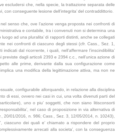
e escludersi che, nella specie, la trattazione separata delle
, con conseguente lesione dell’integrita’ del contraddittorio.
nte nel senso che, ove l’azione venga proposta nei confronti di
ministrativa e contabile, tra i convenuti non si determina una
luogo ad una pluralita’ di rapporti distinti, anche se collegati
te nei confronti di ciascuno degli stessi (cfr. Cass., Sez. 1,
ati dal ricorrente, i quali, nell’affermare l’inscindibilita’
i previste dagli articoli 2393 e 2394 c.c., nell’unica azione di
ispetto alle prime, derivante dalla sua configurazione come
 implica una modifica della legittimazione attiva, ma non ne
ssuale, configurabile allorquando, in relazione alla disciplina
to di essi, ovvero nei casi in cui, una volta divenuti parti del
rticolare), uno o piu’ soggetti, che non siano litisconsorti
responsabilita’, nel caso di proposizione in via alternativa di
lav., 20/01/2016, n. 986; Cass., Sez. 3, 12/05/2014, n. 10243),
ta’, ciascuno dei quali e’ chiamato a rispondere del proprio
i complessivamente arrecati alla societa’, con la conseguenza