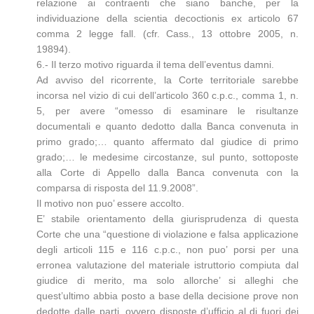
relazione ai contraenti che siano banche, per la
individuazione della scientia decoctionis ex articolo 67
comma 2 legge fall. (cfr. Cass., 13 ottobre 2005, n.
19894).
6.- Il terzo motivo riguarda il tema dell’eventus damni.
Ad avviso del ricorrente, la Corte territoriale sarebbe
incorsa nel vizio di cui dell’articolo 360 c.p.c., comma 1, n.
5, per avere “omesso di esaminare le risultanze
documentali e quanto dedotto dalla Banca convenuta in
primo grado;… quanto affermato dal giudice di primo
grado;… le medesime circostanze, sul punto, sottoposte
alla Corte di Appello dalla Banca convenuta con la
comparsa di risposta del 11.9.2008”.
Il motivo non puo’ essere accolto.
E’ stabile orientamento della giurisprudenza di questa
Corte che una “questione di violazione e falsa applicazione
degli articoli 115 e 116 c.p.c., non puo’ porsi per una
erronea valutazione del materiale istruttorio compiuta dal
giudice di merito, ma solo allorche’ si alleghi che
quest’ultimo abbia posto a base della decisione prove non
dedotte dalle parti, ovvero disposte d’ufficio al di fuori dei