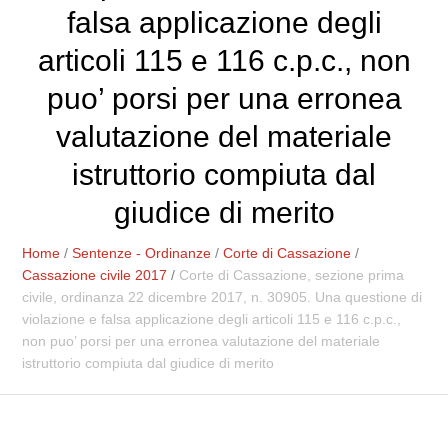
falsa applicazione degli
articoli 115 e 116 c.p.c., non
puo’ porsi per una erronea
valutazione del materiale
istruttorio compiuta dal
giudice di merito
Home
/
Sentenze - Ordinanze
/
Corte di Cassazione
/
Cassazione civile 2017
/
Corte di Cassazione, sezione prima
civile, ordinanza 22 dicembre 2017, n. 30905. Una questione di
violazione e falsa applicazione degli articoli 115 e 116 c.p.c.,
non puo’ porsi per una erronea valutazione del materiale
istruttorio compiuta dal giudice di merito