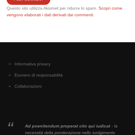
Questo sito utilizza Akismet per ridurre lo spam.
Scopri come
vengono elaborati i dati derivati dai commenti
.
Informativa privacy
Esonero di responsabilità
Collaborazioni
Ad poenitendum properat cito qui iudicat
- la
necessità della ponderazione nello svolgimento