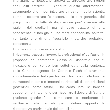
finanziamento ipotecario andava ad arrecare alle ragioni
degli altri creditori. E censura questa affermazione,
assumendo che – per integrare gli estremi della scientia
damni – occorre una “conoscenza, sia pure generica, del
pregiudizio che l’atto di disposizione puo’ arrecare alle
ragioni dei creditori; ma si deve trattare di una
conoscenza, e non gia’ di una mera conoscibilita’ astratta,
ne’ tantomeno di una “possibile” (neanche probabile)
conoscenza.
Il motivo non puo’ essere accolto.
Il ricorrente trascura, invero, la professionalita’ dell’agire, in
proposito, del contraente Cassa di Risparmio, che e’
indicazione per contro ben sottolineata dalla sentenza
della Corte bolognese. La Centrale Rischi e’ strumento
appositamente istituito per fornire informazioni alla banche
su rapporti in corso e impegni patrimoniali dei propri clienti
(potenziali, come attuali). Dal canto loro, le banche
debbono – prima di tutto per rispettare il dovere di “sana e
prudente gestione” – compulsare e monitorare le
risultanze della centrale per valutare appunto la
rispondenza patrimoniale dei loro clienti.