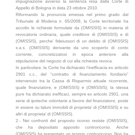
impugnazione avverso la sentenza resa dalla Corte di
Appello di Bologna in data 23 ottobre 2010.
Riformando la pronuncia emessa nel primo grado dal
Tribunale di Modena n. 65/2008, la Corte territoriale ha
accolto le richieste formulate da (OMISSIS) in materia di
revocatoria ordinaria, quale creditore di (OMISSIS) e di
(OMISSIS), perche’ fideiussori di un debito di (OMISSIS)
s.a.s. (OMISSIS) derivante da uno scoperto di conto
corrente, concretizzatosi in epoca anteriore alla
stipulazione del negozio di cui alla richiesta revoca.
In particolare, la Corte ha dichiarato l’inefficacia ex articolo
2901 c.c., del “contratto di finanziamento fondiario”
intervenuto tra la Cassa di Risparmio attuale ricorrente,
quale finanziatore, e (OMISSIS) e (OMISSIS); la stessa
pure ha dichiarato inefficaci, sempre ex articolo 2901, una
serie di ipoteche volontarie a favore del finanziatore, poste
in essere su taluni immobili di proprieta’ di (OMISSIS) e su
altri di proprieta’ di (OMISSIS).
2.- Nei confronti del proposto ricorso resiste (OMISSIS),
che ha depositato apposito controricorso. Anche
(OMISSIS) ha presentato un proprio controricorso. Non ha