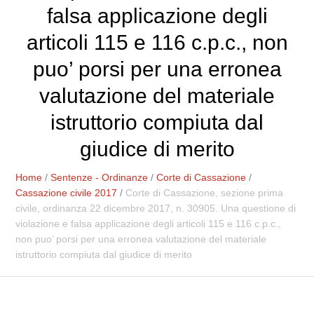
falsa applicazione degli
articoli 115 e 116 c.p.c., non
puo’ porsi per una erronea
valutazione del materiale
istruttorio compiuta dal
giudice di merito
Home
/
Sentenze - Ordinanze
/
Corte di Cassazione
/
Cassazione civile 2017
/
Corte di Cassazione, sezione prima
civile, ordinanza 22 dicembre 2017, n. 30905. Una questione di
violazione e falsa applicazione degli articoli 115 e 116 c.p.c.,
non puo’ porsi per una erronea valutazione del materiale
istruttorio compiuta dal giudice di merito