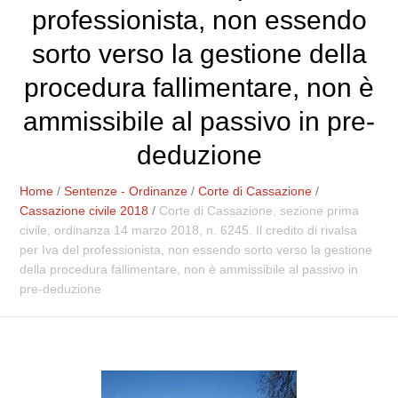
professionista, non essendo
sorto verso la gestione della
procedura fallimentare, non è
ammissibile al passivo in pre-
deduzione
Home
/
Sentenze - Ordinanze
/
Corte di Cassazione
/
Cassazione civile 2018
/
Corte di Cassazione, sezione prima
civile, ordinanza 14 marzo 2018, n. 6245. Il credito di rivalsa
per Iva del professionista, non essendo sorto verso la gestione
della procedura fallimentare, non è ammissibile al passivo in
pre-deduzione