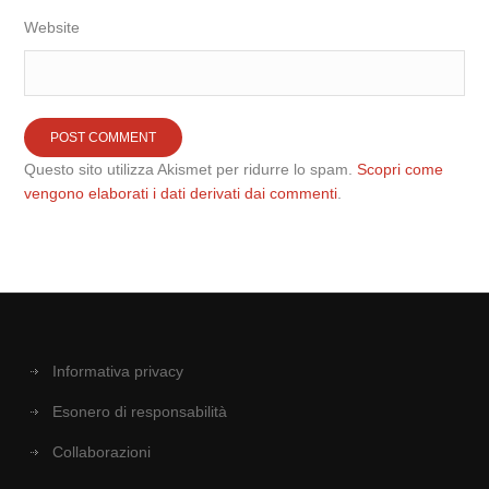
Website
Questo sito utilizza Akismet per ridurre lo spam.
Scopri come
vengono elaborati i dati derivati dai commenti
.
Informativa privacy
Esonero di responsabilità
Collaborazioni