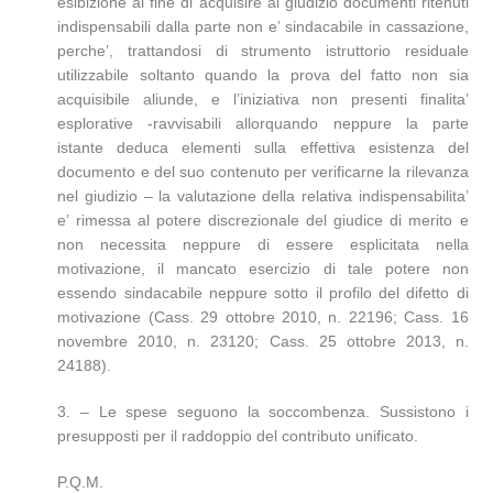
esibizione al fine di acquisire al giudizio documenti ritenuti
indispensabili dalla parte non e’ sindacabile in cassazione,
perche’, trattandosi di strumento istruttorio residuale
utilizzabile soltanto quando la prova del fatto non sia
acquisibile aliunde, e l’iniziativa non presenti finalita’
esplorative -ravvisabili allorquando neppure la parte
istante deduca elementi sulla effettiva esistenza del
documento e del suo contenuto per verificarne la rilevanza
nel giudizio – la valutazione della relativa indispensabilita’
e’ rimessa al potere discrezionale del giudice di merito e
non necessita neppure di essere esplicitata nella
motivazione, il mancato esercizio di tale potere non
essendo sindacabile neppure sotto il profilo del difetto di
motivazione (Cass. 29 ottobre 2010, n. 22196; Cass. 16
novembre 2010, n. 23120; Cass. 25 ottobre 2013, n.
24188).
3. – Le spese seguono la soccombenza. Sussistono i
presupposti per il raddoppio del contributo unificato.
P.Q.M.