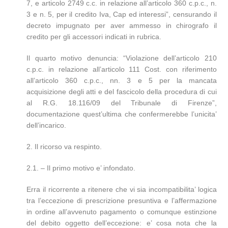
7, e articolo 2749 c.c. in relazione all’articolo 360 c.p.c., n.
3 e n. 5, per il credito Iva, Cap ed interessi”, censurando il
decreto impugnato per aver ammesso in chirografo il
credito per gli accessori indicati in rubrica.
Il quarto motivo denuncia: “Violazione dell’articolo 210
c.p.c. in relazione all’articolo 111 Cost. con riferimento
all’articolo 360 c.p.c., nn. 3 e 5 per la mancata
acquisizione degli atti e del fascicolo della procedura di cui
al R.G. 18.116/09 del Tribunale di Firenze”,
documentazione quest’ultima che confermerebbe l’unicita’
dell’incarico.
2. Il ricorso va respinto.
2.1. – Il primo motivo e’ infondato.
Erra il ricorrente a ritenere che vi sia incompatibilita’ logica
tra l’eccezione di prescrizione presuntiva e l’affermazione
in ordine all’avvenuto pagamento o comunque estinzione
del debito oggetto dell’eccezione: e’ cosa nota che la