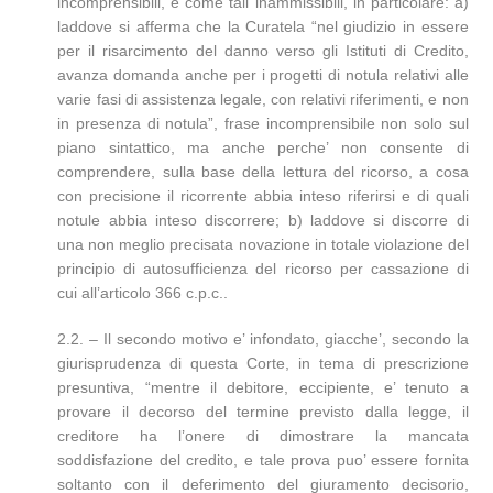
incomprensibili, e come tali inammissibili, in particolare: a)
laddove si afferma che la Curatela “nel giudizio in essere
per il risarcimento del danno verso gli Istituti di Credito,
avanza domanda anche per i progetti di notula relativi alle
varie fasi di assistenza legale, con relativi riferimenti, e non
in presenza di notula”, frase incomprensibile non solo sul
piano sintattico, ma anche perche’ non consente di
comprendere, sulla base della lettura del ricorso, a cosa
con precisione il ricorrente abbia inteso riferirsi e di quali
notule abbia inteso discorrere; b) laddove si discorre di
una non meglio precisata novazione in totale violazione del
principio di autosufficienza del ricorso per cassazione di
cui all’articolo 366 c.p.c..
2.2. – Il secondo motivo e’ infondato, giacche’, secondo la
giurisprudenza di questa Corte, in tema di prescrizione
presuntiva, “mentre il debitore, eccipiente, e’ tenuto a
provare il decorso del termine previsto dalla legge, il
creditore ha l’onere di dimostrare la mancata
soddisfazione del credito, e tale prova puo’ essere fornita
soltanto con il deferimento del giuramento decisorio,