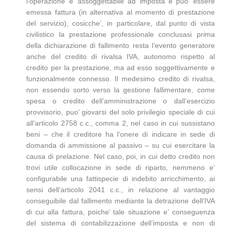
l’operazione e’ assoggettabile ad imposta e puo’ essere
emessa fattura (in alternativa al momento di prestazione
del servizio), cosicche’, in particolare, dal punto di vista
civilistico la prestazione professionale conclusasi prima
della dichiarazione di fallimento resta l’evento generatore
anche del credito di rivalsa IVA, autonomo rispetto al
credito per la prestazione, ma ad esso soggettivamente e
funzionalmente connesso. Il medesimo credito di rivalsa,
non essendo sorto verso la gestione fallimentare, come
spesa o credito dell’amministrazione o dall’esercizio
provvisorio, puo’ giovarsi del solo privilegio speciale di cui
all’articolo 2758 c.c., comma 2, nel caso in cui sussistano
beni – che il creditore ha l’onere di indicare in sede di
domanda di ammissione al passivo – su cui esercitare la
causa di prelazione. Nel caso, poi, in cui detto credito non
trovi utile collocazione in sede di riparto, nemmeno e’
configurabile una fattispecie di indebito arricchimento, ai
sensi dell’articolo 2041 c.c., in relazione al vantaggio
conseguibile dal fallimento mediante la detrazione dell’IVA
di cui alla fattura, poiche’ tale situazione e’ conseguenza
del sistema di contabilizzazione dell’imposta e non di