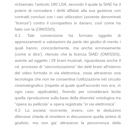
richiamato l’articolo 180 LDA, secondo il quale la SIAE ha il
potere di concedere i diritti affidati alla sua gestione con
contratti conclusi con i vari utilizzatori (sovente denominati
“licenze”) contro il corrispettivo in danaro, cosi’ come ha
fatto con la (OMISSIS).
4.1. Tale convenzione ha formato oggetto di
apprezzamenti e valutazioni da parte dei giudici di merito i
quali hanno, concordemente, ma anche erroneamente
(come si dira’), ritenuto che la licenza SIAE/ (OMISSIS),
avente ad oggetto i 29 brani musicali, riguardasse anche il
cd. processo di “sincronizzazione” dei detti brani all’interno
del video formato in via elettronica, ossia attraverso una
tecnologia che non ne consentiva l’utilizzazione nel circuito
cinematografico (rispetto al quale quell’accordo non era, in
ogni caso, applicabile), finendo per considerare lecita
quella riproduzione sulla base della diversita’ ontologica tra
“opera su pellicola” e opera registrata “in via elettronica”.
4.2. La societa’ ricorrente, invero, con le deduzioni
difensive chiede di rimettere in discussione quella sintesi di
giudizio; ma non gia’ attraverso la percorrenza della