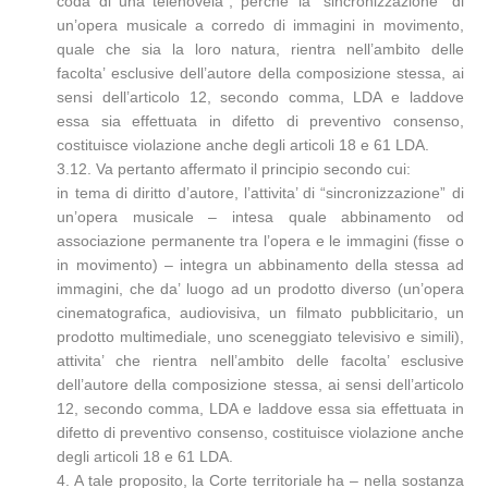
coda di una telenovela”, perche’ la “sincronizzazione” di
un’opera musicale a corredo di immagini in movimento,
quale che sia la loro natura, rientra nell’ambito delle
facolta’ esclusive dell’autore della composizione stessa, ai
sensi dell’articolo 12, secondo comma, LDA e laddove
essa sia effettuata in difetto di preventivo consenso,
costituisce violazione anche degli articoli 18 e 61 LDA.
3.12. Va pertanto affermato il principio secondo cui:
in tema di diritto d’autore, l’attivita’ di “sincronizzazione” di
un’opera musicale – intesa quale abbinamento od
associazione permanente tra l’opera e le immagini (fisse o
in movimento) – integra un abbinamento della stessa ad
immagini, che da’ luogo ad un prodotto diverso (un’opera
cinematografica, audiovisiva, un filmato pubblicitario, un
prodotto multimediale, uno sceneggiato televisivo e simili),
attivita’ che rientra nell’ambito delle facolta’ esclusive
dell’autore della composizione stessa, ai sensi dell’articolo
12, secondo comma, LDA e laddove essa sia effettuata in
difetto di preventivo consenso, costituisce violazione anche
degli articoli 18 e 61 LDA.
4. A tale proposito, la Corte territoriale ha – nella sostanza