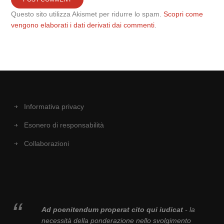
Questo sito utilizza Akismet per ridurre lo spam.
Scopri come
vengono elaborati i dati derivati dai commenti
.
Informativa privacy
Esonero di responsabilità
Collaborazioni
Ad poenitendum properat cito qui iudicat
- la
necessità della ponderazione nello svolgimento