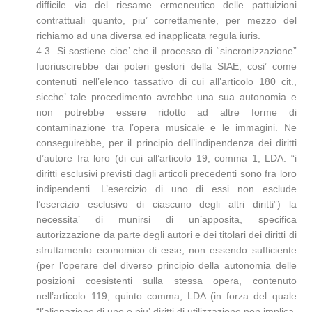
difficile via del riesame ermeneutico delle pattuizioni
contrattuali quanto, piu’ correttamente, per mezzo del
richiamo ad una diversa ed inapplicata regula iuris.
4.3. Si sostiene cioe’ che il processo di “sincronizzazione”
fuoriuscirebbe dai poteri gestori della SIAE, cosi’ come
contenuti nell’elenco tassativo di cui all’articolo 180 cit.,
sicche’ tale procedimento avrebbe una sua autonomia e
non potrebbe essere ridotto ad altre forme di
contaminazione tra l’opera musicale e le immagini. Ne
conseguirebbe, per il principio dell’indipendenza dei diritti
d’autore fra loro (di cui all’articolo 19, comma 1, LDA: “i
diritti esclusivi previsti dagli articoli precedenti sono fra loro
indipendenti. L’esercizio di uno di essi non esclude
l’esercizio esclusivo di ciascuno degli altri diritti”) la
necessita’ di munirsi di un’apposita, specifica
autorizzazione da parte degli autori e dei titolari dei diritti di
sfruttamento economico di esse, non essendo sufficiente
(per l’operare del diverso principio della autonomia delle
posizioni coesistenti sulla stessa opera, contenuto
nell’articolo 119, quinto comma, LDA (in forza del quale
“l’alienazione di uno o piu’ diritti di utilizzazione non implica,