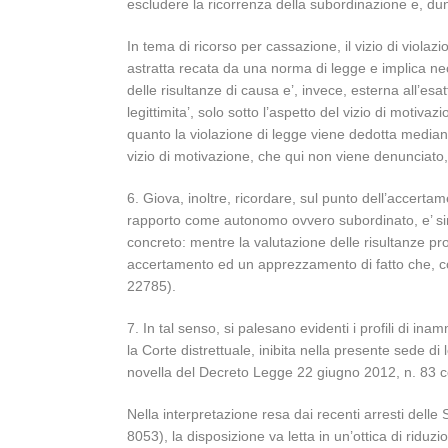
escludere la ricorrenza della subordinazione e, du
In tema di ricorso per cassazione, il vizio di viola
astratta recata da una norma di legge e implica ne
delle risultanze di causa e’, invece, esterna all’esa
legittimita’, solo sotto l’aspetto del vizio di motiva
quanto la violazione di legge viene dedotta mediante
vizio di motivazione, che qui non viene denunciato, 
6. Giova, inoltre, ricordare, sul punto dell’accertam
rapporto come autonomo ovvero subordinato, e’ sinda
concreto: mentre la valutazione delle risultanze proc
accertamento ed un apprezzamento di fatto che, com
22785).
7. In tal senso, si palesano evidenti i profili di in
la Corte distrettuale, inibita nella presente sede di 
novella del Decreto Legge 22 giugno 2012, n. 83 co
Nella interpretazione resa dai recenti arresti delle 
8053), la disposizione va letta in un’ottica di riduz