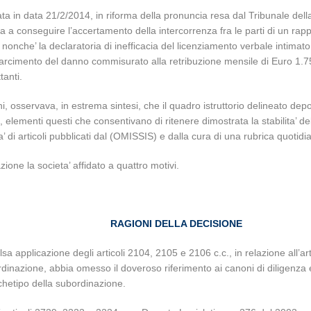
ta in data 21/2/2014, in riforma della pronuncia resa dal Tribunale de
a a conseguire l’accertamento della intercorrenza fra le parti di un rappo
 nonche’ la declaratoria di inefficacia del licenziamento verbale intimat
risarcimento del danno commisurato alla retribuzione mensile di Euro 1.75
tanti.
oni, osservava, in estrema sintesi, che il quadro istruttorio delineato de
’, elementi questi che consentivano di ritenere dimostrata la stabilita’ de
 di articoli pubblicati dal (OMISSIS) e dalla cura di una rubrica quotidi
one la societa’ affidato a quattro motivi.
RAGIONI DELLA DECISIONE
sa applicazione degli articoli 2104, 2105 e 2106 c.c., in relazione all’ar
ordinazione, abbia omesso il doveroso riferimento ai canoni di diligenza 
rchetipo della subordinazione.