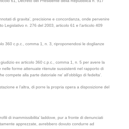
rticolo 61, Decreto del Presidente della Repubblica n. 917
onnotati di gravita’, precisione e concordanza, onde pervenire
 Legislativo n. 276 del 2003, articolo 61 e l’articolo 409
icolo 360 c.p.c., comma 1, n. 3, riproponendosi le doglianze
 giudizio ex articolo 360 c.p.c., comma 1, n. 5 per avere la
 nelle forme attenuate ritenute sussistenti nel rapporto di
 compete alla parte datoriale ne’ all’obbligo di fedelta’.
stazione e l’altra, di porre la propria opera a disposizione del
ofili di inammissibilita’ laddove, pur a fronte di denunciati
e rettamente apprezzate, avrebbero dovuto condurre ad