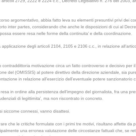
 articoli 2729, 2222 e 2224 c.c., Decreto Legislativo n. 276 del 2003, a
rcorso argomentativo, abbia fatto leva su elementi presuntivi privi dei c
to inter partes, considerando che anche le disposizioni di cui al Decreto
ossa essere resa nelle forme della continuita’ e della coordinazione.
a applicazione degli articoli 2104, 2105 e 2106 c.c., in relazione all’art
 contraddittoria motivazione circa un fatto controverso e decisivo per il
ne del (OMISSIS) al potere direttivo della direzione aziendale, sia pure
azione in relazione all’esercizio dell’eventuale potere sanzionatorio che
e resa in ordine alla persistenza dell’impegno del giornalista, fra una pre
denziali di legittimita’, ma non riscontrato in concreto.
i siccome connessi, vanno disattesi.
re che le critiche formulate con i primi tre motivi, risultano affette da pr
principalmente una erronea valutazione delle circostanze fattuali che, s