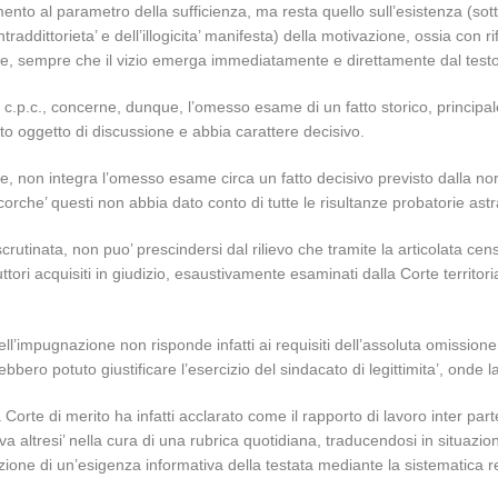
rimento al parametro della sufficienza, ma resta quello sull’esistenza (so
 contraddittorieta’ e dell’illogicita’ manifesta) della motivazione, ossia 
legge, sempre che il vizio emerga immediatamente e direttamente dal tes
60 c.p.c., concerne, dunque, l’omesso esame di un fatto storico, principale
ito oggetto di discussione e abbia carattere decisivo.
le, non integra l’omesso esame circa un fatto decisivo previsto dalla nor
che’ questi non abbia dato conto di tutte le risultanze probatorie astr
 scrutinata, non puo’ prescindersi dal rilievo che tramite la articolata cen
ruttori acquisiti in giudizio, esaustivamente esaminati dalla Corte territo
dell’impugnazione non risponde infatti ai requisiti dell’assoluta omission
avrebbero potuto giustificare l’esercizio del sindacato di legittimita’, on
a Corte di merito ha infatti acclarato come il rapporto di lavoro inter part
ava altresi’ nella cura di una rubrica quotidiana, traducendosi in situazio
azione di un’esigenza informativa della testata mediante la sistematica re