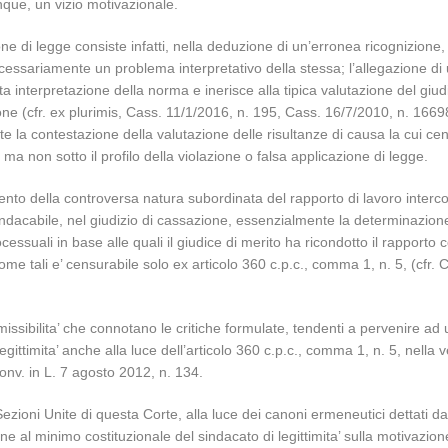
nque, un vizio motivazionale.
zione di legge consiste infatti, nella deduzione di un’erronea ricognizion
cessariamente un problema interpretativo della stessa; l’allegazione di
tta interpretazione della norma e inerisce alla tipica valutazione del giudi
zione (cfr. ex plurimis, Cass. 11/1/2016, n. 195, Cass. 16/7/2010, n. 16698
 la contestazione della valutazione delle risultanze di causa la cui censu
ma non sotto il profilo della violazione o falsa applicazione di legge.
ento della controversa natura subordinata del rapporto di lavoro intercorso
cabile, nel giudizio di cassazione, essenzialmente la determinazione de
essuali in base alle quali il giudice di merito ha ricondotto il rapporto co
e tali e’ censurabile solo ex articolo 360 c.p.c., comma 1, n. 5, (cfr.
ammissibilita’ che connotano le critiche formulate, tendenti a pervenire a
legittimita’ anche alla luce dell’articolo 360 c.p.c., comma 1, n. 5, nella v
nv. in L. 7 agosto 2012, n. 134.
Sezioni Unite di questa Corte, alla luce dei canoni ermeneutici dettati da
ione al minimo costituzionale del sindacato di legittimita’ sulla motivazi