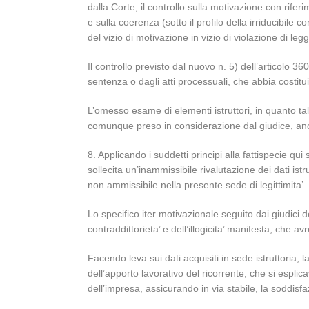
dalla Corte, il controllo sulla motivazione con rife
e sulla coerenza (sotto il profilo della irriducibile
del vizio di motivazione in vizio di violazione di 
Il controllo previsto dal nuovo n. 5) dell’articolo 3
sentenza o dagli atti processuali, che abbia costitu
L’omesso esame di elementi istruttori, in quanto ta
comunque preso in considerazione dal giudice, ancor
8. Applicando i suddetti principi alla fattispecie qui
sollecita un’inammissibile rivalutazione dei dati ist
non ammissibile nella presente sede di legittimita’.
Lo specifico iter motivazionale seguito dai giudici 
contraddittorieta’ e dell’illogicita’ manifesta; che 
Facendo leva sui dati acquisiti in sede istruttoria, l
dell’apporto lavorativo del ricorrente, che si esplic
dell’impresa, assicurando in via stabile, la soddisf