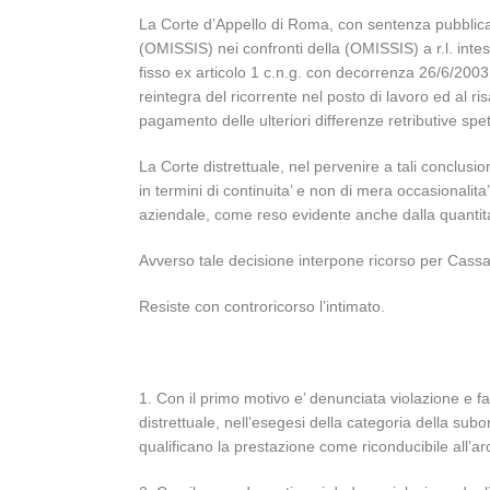
La Corte d’Appello di Roma, con sentenza pubblica
(OMISSIS) nei confronti della (OMISSIS) a r.l. intes
fisso ex articolo 1 c.n.g. con decorrenza 26/6/2003
reintegra del ricorrente nel posto di lavoro ed al 
pagamento delle ulteriori differenze retributive spet
La Corte distrettuale, nel pervenire a tali conclusi
in termini di continuita’ e non di mera occasionalita
aziendale, come reso evidente anche dalla quantita’
Avverso tale decisione interpone ricorso per Cassazi
Resiste con controricorso l’intimato.
1. Con il primo motivo e’ denunciata violazione e fal
distrettuale, nell’esegesi della categoria della sub
qualificano la prestazione come riconducibile all’a