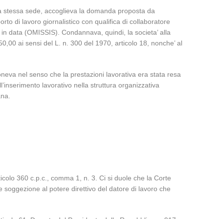
lla stessa sede, accoglieva la domanda proposta da
rto di lavoro giornalistico con qualifica di collaboratore
o in data (OMISSIS). Condannava, quindi, la societa’ alla
0,00 ai sensi del L. n. 300 del 1970, articolo 18, nonche’ al
poneva nel senso che la prestazioni lavorativa era stata resa
ll’inserimento lavorativo nella struttura organizzativa
ana.
ticolo 360 c.p.c., comma 1, n. 3. Ci si duole che la Corte
e soggezione al potere direttivo del datore di lavoro che