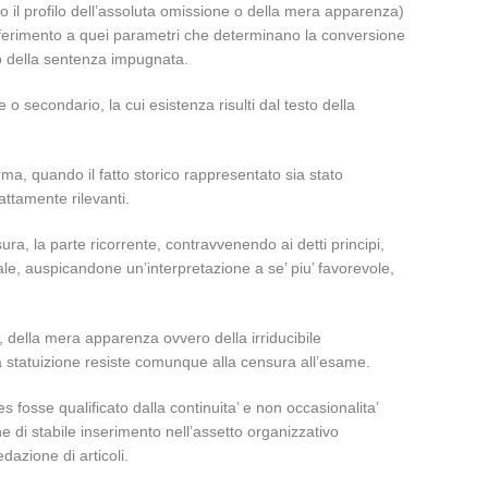
tto il profilo dell’assoluta omissione o della mera apparenza)
con riferimento a quei parametri che determinano la conversione
to della sentenza impugnata.
 o secondario, la cui esistenza risulti dal testo della
ma, quando il fatto storico rappresentato sia stato
attamente rilevanti.
sura, la parte ricorrente, contravvenendo ai detti principi,
riale, auspicandone un’interpretazione a se’ piu’ favorevole,
e, della mera apparenza ovvero della irriducibile
de la statuizione resiste comunque alla censura all’esame.
es fosse qualificato dalla continuita’ e non occasionalita’
ne di stabile inserimento nell’assetto organizzativo
dazione di articoli.