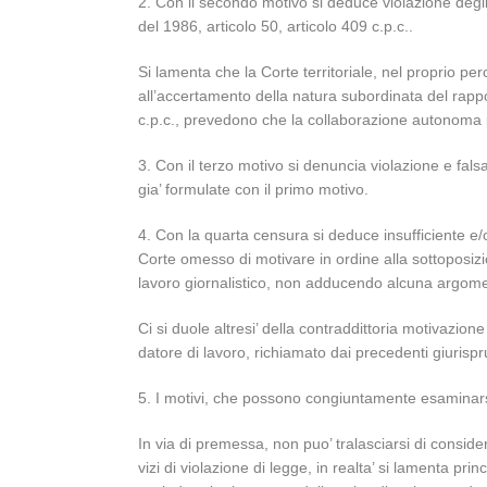
2. Con il secondo motivo si deduce violazione degli
del 1986, articolo 50, articolo 409 c.p.c..
Si lamenta che la Corte territoriale, nel proprio pe
all’accertamento della natura subordinata del rappor
c.p.c., prevedono che la collaborazione autonoma p
3. Con il terzo motivo si denuncia violazione e fals
gia’ formulate con il primo motivo.
4. Con la quarta censura si deduce insufficiente e/o
Corte omesso di motivare in ordine alla sottoposizio
lavoro giornalistico, non adducendo alcuna argoment
Ci si duole altresi’ della contraddittoria motivazion
datore di lavoro, richiamato dai precedenti giurispru
5. I motivi, che possono congiuntamente esaminars
In via di premessa, non puo’ tralasciarsi di considera
vizi di violazione di legge, in realta’ si lamenta 