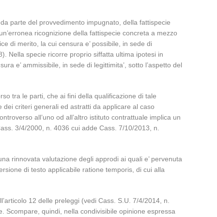
e, da parte del provvedimento impugnato, della fattispecie
 un’erronea ricognizione della fattispecie concreta a mezzo
ce di merito, la cui censura e’ possibile, in sede di
). Nella specie ricorre proprio siffatta ultima ipotesi in
ra e’ ammissibile, in sede di legittimita’, sotto l’aspetto del
 tra le parti, che ai fini della qualificazione di tale
i criteri generali ed astratti da applicare al caso
ntroverso all’uno od all’altro istituto contrattuale implica un
 Cass. 3/4/2000, n. 4036 cui adde Cass. 7/10/2013, n.
d una rinnovata valutazione degli approdi ai quali e’ pervenuta
ersione di testo applicabile ratione temporis, di cui alla
ll’articolo 12 delle preleggi (vedi Cass. S.U. 7/4/2014, n.
one. Scompare, quindi, nella condivisibile opinione espressa