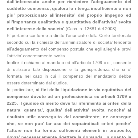
dall’interessato anche per richiedere l’adeguamento del
suddetto compenso, qualora lo ritenga insufficiente o non
piu’ proporzionato all’intensita’ del proprio impegno ed
all’importanza qualitativa e quantitativa dell’attivita’ svolta
nell’interesse della societa’
(Cass. n. 12681 del 2003).
E’ pertanto conforme a diritto l’enunciato della Corte territoriale
secondo cui la richiesta dell’amministratore di societa’ tendente
all’adeguamento del compenso postula che egli alleghi e provi
l’attivita’ concretamente svolta.
Inoltre il richiamo al mandato ed all’articolo 1709 c.c., consente
di utilizzare tale disposizione e la giurisprudenza che si e’
formata nel caso in cui il compenso del mandatario debba
essere determinato dal giudice.
In particolare,
ai fini della liquidazione in via equitativa del
compenso dovuto ad un professionista ex articoli 1709 e
2225, il giudice di merito deve far riferimento ai criteri della
natura, quantita’, qualita’ dell’attivita’ svolta, nonche’ al
risultato utile conseguito dal committente; ne consegue
che, se non puo’ far uso dei sopraindicati criteri perche’
l’attore non ha fornito sufficienti elementi in proposito,
dovra’ necessariamente rigettare la domanda, in quanto la