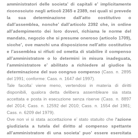
amministratori delle societa’ di capitali e’ implicitamente
riconosciuto negli articoli 2365 e 2389, nei quali si prevede
la sua determinazione dall’atto costitutivo o
dall’assemblea, nonche’ dall’articolo 2392 che, in ordine
all’adempimento dei loro doveri, richiama le norme del
mandato, negozio che si presume oneroso (articolo 1709),
sicche’, ove manchi una disposizione nell’atto costitutivo
e l’assemblea si rifiuti od ometta di stabilire il compenso
all’amministratore o lo determini in misura inadeguata,
l’amministratore e’ abilitato a richiedere al giudice la
determinazione del suo congruo compenso
(Cass. n. 2895
del 1991; conforme: Cass. n. 1647 del 1997).
Tale facolta’ viene meno, vertendosi in materia di diritti
disponibili, qualora detta delibera assembleare sia stata
accettata e posta in esecuzione senza riserve (Cass. n. 8897
del 2014; Cass. n. 12592 del 2010; Cass. n. 1554 del 1981;
Cass. n. 6209 del 1979).
Ove non vi si stata accettazione e’ stato statuito che l
‘azione
giudiziaria a tutela del diritto al compenso spettante
all’amministratore di una societa’ puo’ essere esercitata