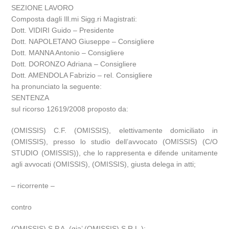
SEZIONE LAVORO
Composta dagli Ill.mi Sigg.ri Magistrati:
Dott. VIDIRI Guido – Presidente
Dott. NAPOLETANO Giuseppe – Consigliere
Dott. MANNA Antonio – Consigliere
Dott. DORONZO Adriana – Consigliere
Dott. AMENDOLA Fabrizio – rel. Consigliere
ha pronunciato la seguente:
SENTENZA
sul ricorso 12619/2008 proposto da:
(OMISSIS) C.F. (OMISSIS), elettivamente domiciliato in
(OMISSIS), presso lo studio dell’avvocato (OMISSIS) (C/O
STUDIO (OMISSIS)), che lo rappresenta e difende unitamente
agli avvocati (OMISSIS), (OMISSIS), giusta delega in atti;
– ricorrente –
contro
(OMISSIS) S.P.A. (gia’ (OMISSIS) S.R.L.);