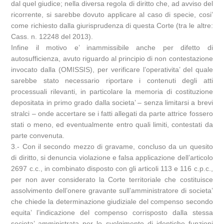
dal quel giudice; nella diversa regola di diritto che, ad avviso del
ricorrente, si sarebbe dovuto applicare al caso di specie, cosi’
come richiesto dalla giurisprudenza di questa Corte (tra le altre:
Cass. n. 12248 del 2013).
Infine il motivo e’ inammissibile anche per difetto di
autosufficienza, avuto riguardo al principio di non contestazione
invocato dalla (OMISSIS), per verificare l’operativita’ del quale
sarebbe stato necessario riportare i contenuti degli atti
processuali rilevanti, in particolare la memoria di costituzione
depositata in primo grado dalla societa’ – senza limitarsi a brevi
stralci – onde accertare se i fatti allegati da parte attrice fossero
stati o meno, ed eventualmente entro quali limiti, contestati da
parte convenuta.
3.- Con il secondo mezzo di gravame, concluso da un quesito
di diritto, si denuncia violazione e falsa applicazione dell’articolo
2697 c.c., in combinato disposto con gli articoli 113 e 116 c.p.c.,
per non aver considerato la Corte territoriale che costituisce
assolvimento dell’onere gravante sull’amministratore di societa’
che chiede la determinazione giudiziale del compenso secondo
equita’ l’indicazione del compenso corrisposto dalla stessa
societa’ amministrata per lo svolgimento di identiche funzioni