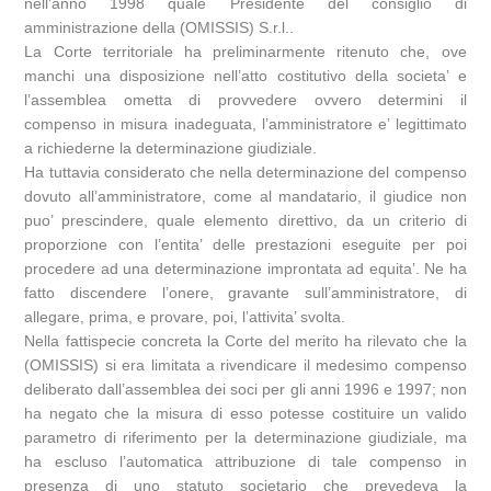
nell’anno 1998 quale Presidente del consiglio di
amministrazione della (OMISSIS) S.r.l..
La Corte territoriale ha preliminarmente ritenuto che, ove
manchi una disposizione nell’atto costitutivo della societa’ e
l’assemblea ometta di provvedere ovvero determini il
compenso in misura inadeguata, l’amministratore e’ legittimato
a richiederne la determinazione giudiziale.
Ha tuttavia considerato che nella determinazione del compenso
dovuto all’amministratore, come al mandatario, il giudice non
puo’ prescindere, quale elemento direttivo, da un criterio di
proporzione con l’entita’ delle prestazioni eseguite per poi
procedere ad una determinazione improntata ad equita’. Ne ha
fatto discendere l’onere, gravante sull’amministratore, di
allegare, prima, e provare, poi, l’attivita’ svolta.
Nella fattispecie concreta la Corte del merito ha rilevato che la
(OMISSIS) si era limitata a rivendicare il medesimo compenso
deliberato dall’assemblea dei soci per gli anni 1996 e 1997; non
ha negato che la misura di esso potesse costituire un valido
parametro di riferimento per la determinazione giudiziale, ma
ha escluso l’automatica attribuzione di tale compenso in
presenza di uno statuto societario che prevedeva la