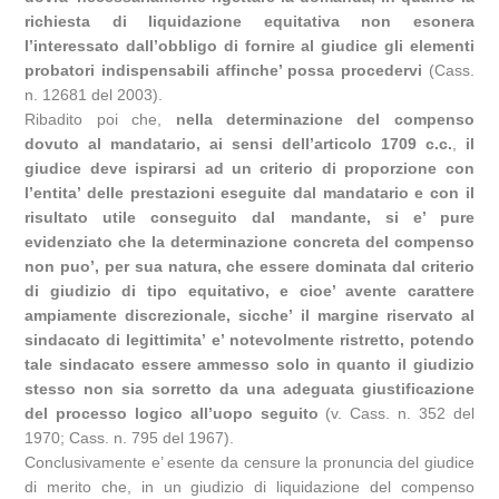
richiesta di liquidazione equitativa non esonera
l’interessato dall’obbligo di fornire al giudice gli elementi
probatori indispensabili affinche’ possa procedervi
(Cass.
n. 12681 del 2003).
Ribadito poi che,
nella determinazione del compenso
dovuto al mandatario, ai sensi dell’articolo 1709 c.c.
,
il
giudice deve ispirarsi ad un criterio di proporzione con
l’entita’ delle prestazioni eseguite dal mandatario e con il
risultato utile conseguito dal mandante, si e’ pure
evidenziato che la determinazione concreta del compenso
non puo’, per sua natura, che essere dominata dal criterio
di giudizio di tipo equitativo, e cioe’ avente carattere
ampiamente discrezionale, sicche’ il margine riservato al
sindacato di legittimita’ e’ notevolmente ristretto, potendo
tale sindacato essere ammesso solo in quanto il giudizio
stesso non sia sorretto da una adeguata giustificazione
del processo logico all’uopo seguito
(v. Cass. n. 352 del
1970; Cass. n. 795 del 1967).
Conclusivamente e’ esente da censure la pronuncia del giudice
di merito che, in un giudizio di liquidazione del compenso