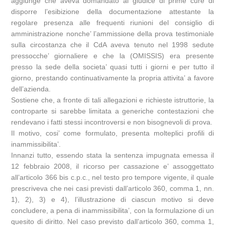
aggiunge che aveva domandato al giudice di prime cure di
disporre l’esibizione della documentazione attestante la
regolare presenza alle frequenti riunioni del consiglio di
amministrazione nonche’ l’ammissione della prova testimoniale
sulla circostanza che il CdA aveva tenuto nel 1998 sedute
pressocche’ giornaliere e che la (OMISSIS) era presente
presso la sede della societa’ quasi tutti i giorni e per tutto il
giorno, prestando continuativamente la propria attivita’ a favore
dell’azienda.
Sostiene che, a fronte di tali allegazioni e richieste istruttorie, la
controparte si sarebbe limitata a generiche contestazioni che
rendevano i fatti stessi incontroversi e non bisognevoli di prova.
Il motivo, cosi’ come formulato, presenta molteplici profili di
inammissibilita’.
Innanzi tutto, essendo stata la sentenza impugnata emessa il
12 febbraio 2008, il ricorso per cassazione e’ assoggettato
all’articolo 366 bis c.p.c., nel testo pro tempore vigente, il quale
prescriveva che nei casi previsti dall’articolo 360, comma 1, nn.
1), 2), 3) e 4), l’illustrazione di ciascun motivo si deve
concludere, a pena di inammissibilita’, con la formulazione di un
quesito di diritto. Nel caso previsto dall’articolo 360, comma 1,