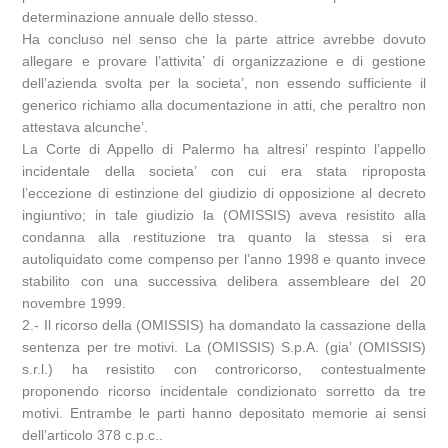
determinazione annuale dello stesso.
Ha concluso nel senso che la parte attrice avrebbe dovuto
allegare e provare l’attivita’ di organizzazione e di gestione
dell’azienda svolta per la societa’, non essendo sufficiente il
generico richiamo alla documentazione in atti, che peraltro non
attestava alcunche’.
La Corte di Appello di Palermo ha altresi’ respinto l’appello
incidentale della societa’ con cui era stata riproposta
l’eccezione di estinzione del giudizio di opposizione al decreto
ingiuntivo; in tale giudizio la (OMISSIS) aveva resistito alla
condanna alla restituzione tra quanto la stessa si era
autoliquidato come compenso per l’anno 1998 e quanto invece
stabilito con una successiva delibera assembleare del 20
novembre 1999.
2.- Il ricorso della (OMISSIS) ha domandato la cassazione della
sentenza per tre motivi. La (OMISSIS) S.p.A. (gia’ (OMISSIS)
s.r.l.) ha resistito con controricorso, contestualmente
proponendo ricorso incidentale condizionato sorretto da tre
motivi. Entrambe le parti hanno depositato memorie ai sensi
dell’articolo 378 c.p.c..