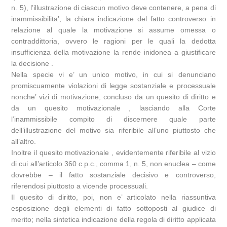
n. 5), l’illustrazione di ciascun motivo deve contenere, a pena di
inammissibilita’, la chiara indicazione del fatto controverso in
relazione al quale la motivazione si assume omessa o
contraddittoria, ovvero le ragioni per le quali la dedotta
insufficienza della motivazione la rende inidonea a giustificare
la decisione .
Nella specie vi e’ un unico motivo, in cui si denunciano
promiscuamente violazioni di legge sostanziale e processuale
nonche’ vizi di motivazione, concluso da un quesito di diritto e
da un quesito motivazionale , lasciando alla Corte
l’inammissibile compito di discernere quale parte
dell’illustrazione del motivo sia riferibile all’uno piuttosto che
all’altro.
Inoltre il quesito motivazionale , evidentemente riferibile al vizio
di cui all’articolo 360 c.p.c., comma 1, n. 5, non enuclea – come
dovrebbe – il fatto sostanziale decisivo e controverso,
riferendosi piuttosto a vicende processuali.
Il quesito di diritto, poi, non e’ articolato nella riassuntiva
esposizione degli elementi di fatto sottoposti al giudice di
merito; nella sintetica indicazione della regola di diritto applicata