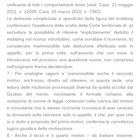
unificante di tutti i comportamenti lesivi (vedi: Cass. 21 maggio
2011, n. 12048; Cass. 26 marzo 2010, n. 7382).
Le delineate complessita’ e specificita’ della figura del mobbing
confermano l’esattezza della scelta della Corte territoriale di: a)
escludere la possibilita’ di ritenere “implicitamente” dedotto il
mobbing nel ricorso introduttivo, come vorrebbe il ricorrente; b)
considerare inammissibile tale deduzione effettuata solo in
appello, per la prima volta, sull’assunto che con essa si
introduceva nel processo una questione nuova, non compresa
nell’originario thema decidendum.
7.- Per analoghe ragioni e’ inammissibile anche il secondo
motivo, anch’esso, diretto ad ottenere, in questa sede, una
lettura delle risultanze processuali diversa da quella accolta dal
Giudice del merito, nonostante il formale richiamo alla
violazione di norme di legge contenuto nella rubrica del motivo
e nonostante che lo stesso ricorrente riconosca di aver centrato
la domanda sulla ritorsione solo in appello, il che, per quel che
si e’ detto a proposito del primo motivo, conferma la correttezza
logico-giuridica della motivazione.
8.- Anche il terzo e il quarto motivo – da trattare insieme,