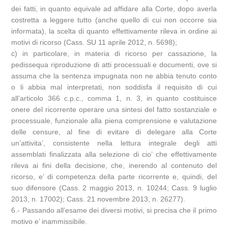
dei fatti, in quanto equivale ad affidare alla Corte, dopo averla
costretta a leggere tutto (anche quello di cui non occorre sia
informata), la scelta di quanto effettivamente rileva in ordine ai
motivi di ricorso (Cass. SU 11 aprile 2012, n. 5698);
c) in particolare, in materia di ricorso per cassazione, la
pedissequa riproduzione di atti processuali e documenti, ove si
assuma che la sentenza impugnata non ne abbia tenuto conto
o li abbia mal interpretati, non soddisfa il requisito di cui
all’articolo 366 c.p.c., comma 1, n. 3, in quanto costituisce
onere del ricorrente operare una sintesi del fatto sostanziale e
processuale, funzionale alla piena comprensione e valutazione
delle censure, al fine di evitare di delegare alla Corte
un’attivita’, consistente nella lettura integrale degli atti
assemblati finalizzata alla selezione di cio’ che effettivamente
rileva ai fini della decisione, che, inerendo al contenuto del
ricorso, e’ di competenza della parte ricorrente e, quindi, del
suo difensore (Cass. 2 maggio 2013, n. 10244; Cass. 9 luglio
2013, n. 17002); Cass. 21 novembre 2013, n. 26277).
6.- Passando all’esame dei diversi motivi, si precisa che il primo
motivo e’ inammissibile.