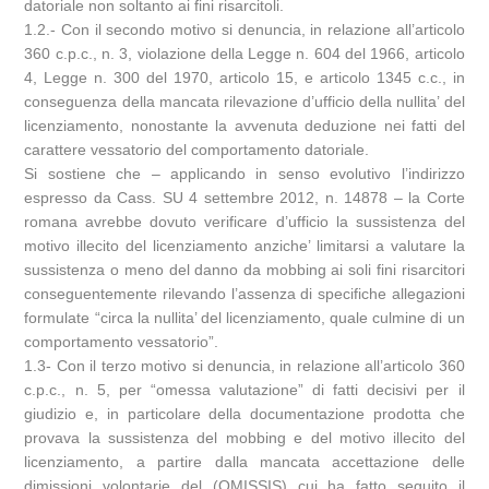
datoriale non soltanto ai fini risarcitoli.
1.2.- Con il secondo motivo si denuncia, in relazione all’articolo
360 c.p.c., n. 3, violazione della Legge n. 604 del 1966, articolo
4, Legge n. 300 del 1970, articolo 15, e articolo 1345 c.c., in
conseguenza della mancata rilevazione d’ufficio della nullita’ del
licenziamento, nonostante la avvenuta deduzione nei fatti del
carattere vessatorio del comportamento datoriale.
Si sostiene che – applicando in senso evolutivo l’indirizzo
espresso da Cass. SU 4 settembre 2012, n. 14878 – la Corte
romana avrebbe dovuto verificare d’ufficio la sussistenza del
motivo illecito del licenziamento anziche’ limitarsi a valutare la
sussistenza o meno del danno da mobbing ai soli fini risarcitori
conseguentemente rilevando l’assenza di specifiche allegazioni
formulate “circa la nullita’ del licenziamento, quale culmine di un
comportamento vessatorio”.
1.3- Con il terzo motivo si denuncia, in relazione all’articolo 360
c.p.c., n. 5, per “omessa valutazione” di fatti decisivi per il
giudizio e, in particolare della documentazione prodotta che
provava la sussistenza del mobbing e del motivo illecito del
licenziamento, a partire dalla mancata accettazione delle
dimissioni volontarie del (OMISSIS) cui ha fatto seguito il