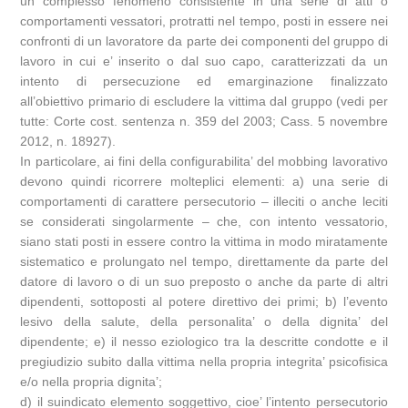
un complesso fenomeno consistente in una serie di atti o
comportamenti vessatori, protratti nel tempo, posti in essere nei
confronti di un lavoratore da parte dei componenti del gruppo di
lavoro in cui e’ inserito o dal suo capo, caratterizzati da un
intento di persecuzione ed emarginazione finalizzato
all’obiettivo primario di escludere la vittima dal gruppo (vedi per
tutte: Corte cost. sentenza n. 359 del 2003; Cass. 5 novembre
2012, n. 18927).
In particolare, ai fini della configurabilita’ del mobbing lavorativo
devono quindi ricorrere molteplici elementi: a) una serie di
comportamenti di carattere persecutorio – illeciti o anche leciti
se considerati singolarmente – che, con intento vessatorio,
siano stati posti in essere contro la vittima in modo miratamente
sistematico e prolungato nel tempo, direttamente da parte del
datore di lavoro o di un suo preposto o anche da parte di altri
dipendenti, sottoposti al potere direttivo dei primi; b) l’evento
lesivo della salute, della personalita’ o della dignita’ del
dipendente; e) il nesso eziologico tra la descritte condotte e il
pregiudizio subito dalla vittima nella propria integrita’ psicofisica
e/o nella propria dignita’;
d) il suindicato elemento soggettivo, cioe’ l’intento persecutorio