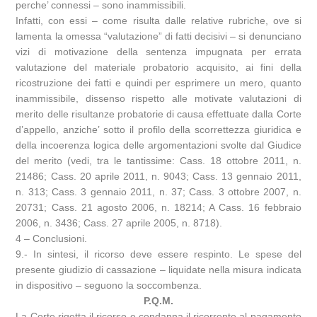
perche’ connessi – sono inammissibili.
Infatti, con essi – come risulta dalle relative rubriche, ove si
lamenta la omessa “valutazione” di fatti decisivi – si denunciano
vizi di motivazione della sentenza impugnata per errata
valutazione del materiale probatorio acquisito, ai fini della
ricostruzione dei fatti e quindi per esprimere un mero, quanto
inammissibile, dissenso rispetto alle motivate valutazioni di
merito delle risultanze probatorie di causa effettuate dalla Corte
d’appello, anziche’ sotto il profilo della scorrettezza giuridica e
della incoerenza logica delle argomentazioni svolte dal Giudice
del merito (vedi, tra le tantissime: Cass. 18 ottobre 2011, n.
21486; Cass. 20 aprile 2011, n. 9043; Cass. 13 gennaio 2011,
n. 313; Cass. 3 gennaio 2011, n. 37; Cass. 3 ottobre 2007, n.
20731; Cass. 21 agosto 2006, n. 18214; A Cass. 16 febbraio
2006, n. 3436; Cass. 27 aprile 2005, n. 8718).
4 – Conclusioni.
9.- In sintesi, il ricorso deve essere respinto. Le spese del
presente giudizio di cassazione – liquidate nella misura indicata
in dispositivo – seguono la soccombenza.
P.Q.M.
La Corte rigetta il ricorso e condanna il ricorrente al pagamento