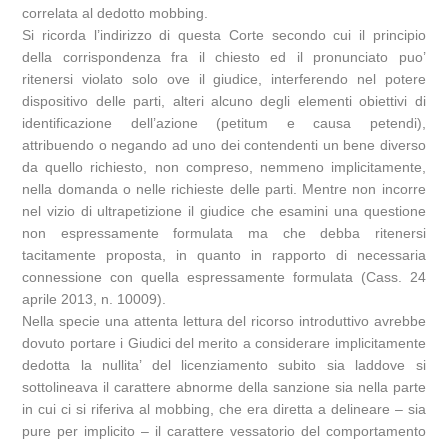
correlata al dedotto mobbing.
Si ricorda l’indirizzo di questa Corte secondo cui il principio
della corrispondenza fra il chiesto ed il pronunciato puo’
ritenersi violato solo ove il giudice, interferendo nel potere
dispositivo delle parti, alteri alcuno degli elementi obiettivi di
identificazione dell’azione (petitum e causa petendi),
attribuendo o negando ad uno dei contendenti un bene diverso
da quello richiesto, non compreso, nemmeno implicitamente,
nella domanda o nelle richieste delle parti. Mentre non incorre
nel vizio di ultrapetizione il giudice che esamini una questione
non espressamente formulata ma che debba ritenersi
tacitamente proposta, in quanto in rapporto di necessaria
connessione con quella espressamente formulata (Cass. 24
aprile 2013, n. 10009).
Nella specie una attenta lettura del ricorso introduttivo avrebbe
dovuto portare i Giudici del merito a considerare implicitamente
dedotta la nullita’ del licenziamento subito sia laddove si
sottolineava il carattere abnorme della sanzione sia nella parte
in cui ci si riferiva al mobbing, che era diretta a delineare – sia
pure per implicito – il carattere vessatorio del comportamento