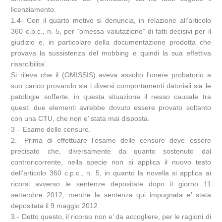
licenziamento.
1.4- Con il quarto motivo si denuncia, in relazione all’articolo
360 c.p.c., n. 5, per “omessa valutazione” di fatti decisivi per il
giudizio e, in particolare della documentazione prodotta che
provava la sussistenza del mobbing e quindi la sua effettiva
risarcibilita’.
Si rileva che il (OMISSIS) aveva assolto l’onere probatorio a
suo carico provando sia i diversi comportamenti datoriali sia le
patologie sofferte, in questa situazione il nesso causale tra
questi due elementi avrebbe dovuto essere provato soltanto
con una CTU, che non e’ stata mai disposta.
3 – Esame delle censure.
2.- Prima di effettuare l’esame delle censure deve essere
precisato che, diversamente da quanto sostenuto dal
controricorrente, nella specie non si applica il nuovo testo
dell’articolo 360 c.p.c., n. 5, in quanto la novella si applica ai
ricorsi avverso le sentenze depositate dopo il giorno 11
settembre 2012, mentre la sentenza qui impugnata e’ stata
depositata il 9 maggio 2012.
3.- Detto questo, il ricorso non e’ da accogliere, per le ragioni di