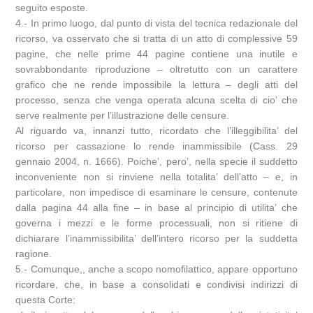
seguito esposte.
4.- In primo luogo, dal punto di vista del tecnica redazionale del
ricorso, va osservato che si tratta di un atto di complessive 59
pagine, che nelle prime 44 pagine contiene una inutile e
sovrabbondante riproduzione – oltretutto con un carattere
grafico che ne rende impossibile la lettura – degli atti del
processo, senza che venga operata alcuna scelta di cio’ che
serve realmente per l’illustrazione delle censure.
Al riguardo va, innanzi tutto, ricordato che l’illeggibilita’ del
ricorso per cassazione lo rende inammissibile (Cass. 29
gennaio 2004, n. 1666). Poiche’, pero’, nella specie il suddetto
inconveniente non si rinviene nella totalita’ dell’atto – e, in
particolare, non impedisce di esaminare le censure, contenute
dalla pagina 44 alla fine – in base al principio di utilita’ che
governa i mezzi e le forme processuali, non si ritiene di
dichiarare l’inammissibilita’ dell’intero ricorso per la suddetta
ragione.
5.- Comunque,, anche a scopo nomofilattico, appare opportuno
ricordare, che, in base a consolidati e condivisi indirizzi di
questa Corte: