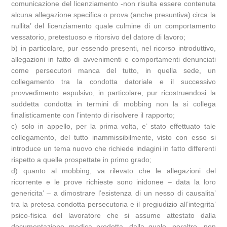
comunicazione del licenziamento -non risulta essere contenuta
alcuna allegazione specifica o prova (anche presuntiva) circa la
nullita’ del licenziamento quale culmine di un comportamento
vessatorio, pretestuoso e ritorsivo del datore di lavoro;
b) in particolare, pur essendo presenti, nel ricorso introduttivo,
allegazioni in fatto di avvenimenti e comportamenti denunciati
come persecutori manca del tutto, in quella sede, un
collegamento tra la condotta datoriale e il successivo
provvedimento espulsivo, in particolare, pur ricostruendosi la
suddetta condotta in termini di mobbing non la si collega
finalisticamente con l’intento di risolvere il rapporto;
c) solo in appello, per la prima volta, e’ stato effettuato tale
collegamento, del tutto inammissibilmente, visto con esso si
introduce un tema nuovo che richiede indagini in fatto differenti
rispetto a quelle prospettate in primo grado;
d) quanto al mobbing, va rilevato che le allegazioni del
ricorrente e le prove richieste sono inidonee – data la loro
genericita’ – a dimostrare l’esistenza di un nesso di causalita’
tra la pretesa condotta persecutoria e il pregiudizio all’integrita’
psico-fisica del lavoratore che si assume attestato dalla
documentazione medica prodotta, dalla quale, peraltro, non