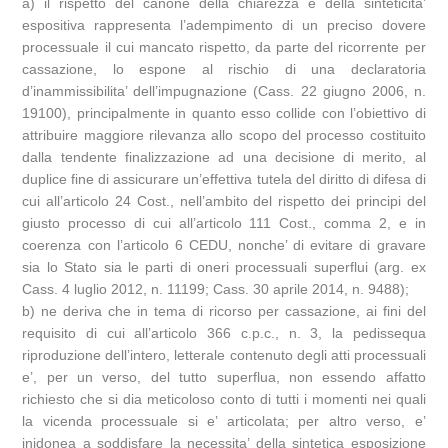
a) il rispetto del canone della chiarezza e della sinteticita’
espositiva rappresenta l’adempimento di un preciso dovere
processuale il cui mancato rispetto, da parte del ricorrente per
cassazione, lo espone al rischio di una declaratoria
d’inammissibilita’ dell’impugnazione (Cass. 22 giugno 2006, n.
19100), principalmente in quanto esso collide con l’obiettivo di
attribuire maggiore rilevanza allo scopo del processo costituito
dalla tendente finalizzazione ad una decisione di merito, al
duplice fine di assicurare un’effettiva tutela del diritto di difesa di
cui all’articolo 24 Cost., nell’ambito del rispetto dei principi del
giusto processo di cui all’articolo 111 Cost., comma 2, e in
coerenza con l’articolo 6 CEDU, nonche’ di evitare di gravare
sia lo Stato sia le parti di oneri processuali superflui (arg. ex
Cass. 4 luglio 2012, n. 11199; Cass. 30 aprile 2014, n. 9488);
b) ne deriva che in tema di ricorso per cassazione, ai fini del
requisito di cui all’articolo 366 c.p.c., n. 3, la pedissequa
riproduzione dell’intero, letterale contenuto degli atti processuali
e’, per un verso, del tutto superflua, non essendo affatto
richiesto che si dia meticoloso conto di tutti i momenti nei quali
la vicenda processuale si e’ articolata; per altro verso, e’
inidonea a soddisfare la necessita’ della sintetica esposizione