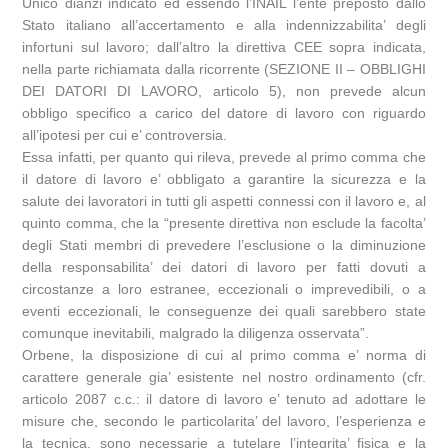
Unico dianzi indicato ed essendo l’INAIL l’ente preposto dallo
Stato italiano all’accertamento e alla indennizzabilita’ degli
infortuni sul lavoro; dall’altro la direttiva CEE sopra indicata,
nella parte richiamata dalla ricorrente (SEZIONE II – OBBLIGHI
DEI DATORI DI LAVORO, articolo 5), non prevede alcun
obbligo specifico a carico del datore di lavoro con riguardo
all’ipotesi per cui e’ controversia.
Essa infatti, per quanto qui rileva, prevede al primo comma che
il datore di lavoro e’ obbligato a garantire la sicurezza e la
salute dei lavoratori in tutti gli aspetti connessi con il lavoro e, al
quinto comma, che la “presente direttiva non esclude la facolta’
degli Stati membri di prevedere l’esclusione o la diminuzione
della responsabilita’ dei datori di lavoro per fatti dovuti a
circostanze a loro estranee, eccezionali o imprevedibili, o a
eventi eccezionali, le conseguenze dei quali sarebbero state
comunque inevitabili, malgrado la diligenza osservata”.
Orbene, la disposizione di cui al primo comma e’ norma di
carattere generale gia’ esistente nel nostro ordinamento (cfr.
articolo 2087 c.c.: il datore di lavoro e’ tenuto ad adottare le
misure che, secondo le particolarita’ del lavoro, l’esperienza e
la tecnica, sono necessarie a tutelare l’integrita’ fisica e la