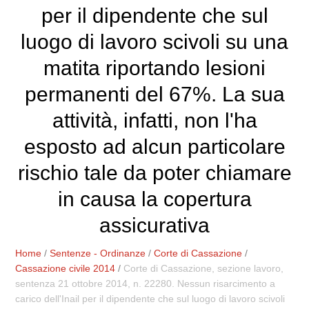
per il dipendente che sul
luogo di lavoro scivoli su una
matita riportando lesioni
permanenti del 67%. La sua
attività, infatti, non l'ha
esposto ad alcun particolare
rischio tale da poter chiamare
in causa la copertura
assicurativa
Home
/
Sentenze - Ordinanze
/
Corte di Cassazione
/
Cassazione civile 2014
/
Corte di Cassazione, sezione lavoro,
sentenza 21 ottobre 2014, n. 22280. Nessun risarcimento a
carico dell'Inail per il dipendente che sul luogo di lavoro scivoli