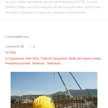
su una matita riportando lesioni permanenti del 67%. La sua
attività, infatti, non l'ha esposto ad alcun particolare rischio tale
da poter chiamare in causa la copertura assicurativa
6 NOVEMBRE 2014
Comments (
0
)
0
By
D'Isa
In
Cassazione civile 2014
,
Corte di Cassazione
,
Diritto del Lavoro e della
Previdenza sociale
,
Sentenze - Ordinanze