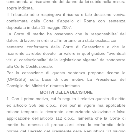
condannata al risarcimento del danno da lei subito nella misura
sopra indicata.
Il Tribunale adito respingeva il ricorso e tale decisione veniva
confermata dalla Corte d’appello di Roma con sentenza
depositata in data 11 maggio 2007.
La Corte di merito ha osservato che la responsabilita’ del
datore di lavoro in ordine all’infortunio era stata esclusa con
sentenza confermata dalla Corte di Cassazione e che la
ricorrente avrebbe dovuto far valere in quel giudizio “eventuali
vizi di costituzionalita’ della legislazione vigente” da sottoporre
alla Corte Costituzionale.
Per la cassazione di questa sentenza propone ricorso la
(OMISSIS) sulla base di due motivi. La Presidenza del
Consiglio dei Ministri e’ rimasta intimata.
MOTIVI DELLA DECISIONE
1. Con il primo motivo, cui fa seguito il relativo quesito di diritto
ex articolo 366 bis c.p.c., non piu’ in vigore ma applicabile
ratione temporis, la ricorrente, denunziando violazione e falsa
applicazione dell’articolo 112 c.p.c., lamenta che la Corte di
merito ha omesso di pronunziarsi circa la conformita’ delle
norme del Decreto del Presidente della Repubblica 30 giugno