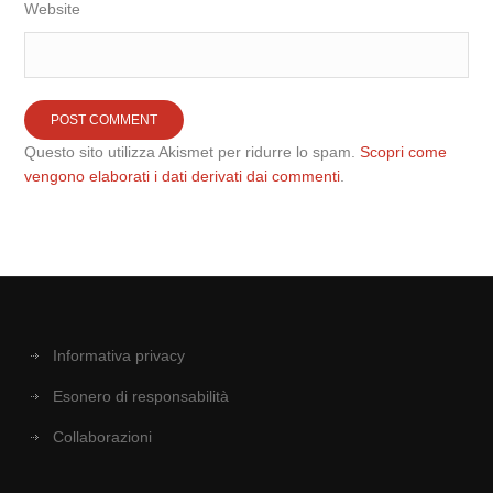
Website
Questo sito utilizza Akismet per ridurre lo spam.
Scopri come
vengono elaborati i dati derivati dai commenti
.
Informativa privacy
Esonero di responsabilità
Collaborazioni