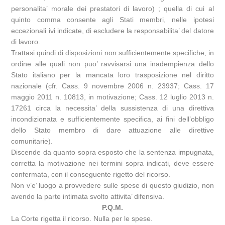
personalita’ morale dei prestatori di lavoro) ; quella di cui al
quinto comma consente agli Stati membri, nelle ipotesi
eccezionali ivi indicate, di escludere la responsabilita’ del datore
di lavoro.
Trattasi quindi di disposizioni non sufficientemente specifiche, in
ordine alle quali non puo’ ravvisarsi una inadempienza dello
Stato italiano per la mancata loro trasposizione nel diritto
nazionale (cfr. Cass. 9 novembre 2006 n. 23937; Cass. 17
maggio 2011 n. 10813, in motivazione; Cass. 12 luglio 2013 n.
17261 circa la necessita’ della sussistenza di una direttiva
incondizionata e sufficientemente specifica, ai fini dell’obbligo
dello Stato membro di dare attuazione alle direttive
comunitarie).
Discende da quanto sopra esposto che la sentenza impugnata,
corretta la motivazione nei termini sopra indicati, deve essere
confermata, con il conseguente rigetto del ricorso.
Non v’e’ luogo a provvedere sulle spese di questo giudizio, non
avendo la parte intimata svolto attivita’ difensiva.
P.Q.M.
La Corte rigetta il ricorso. Nulla per le spese.