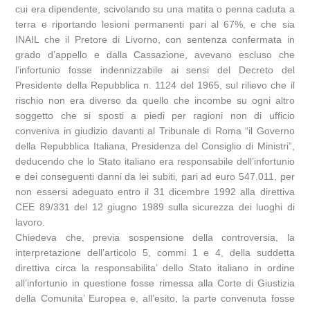
cui era dipendente, scivolando su una matita o penna caduta a
terra e riportando lesioni permanenti pari al 67%, e che sia
INAIL che il Pretore di Livorno, con sentenza confermata in
grado d’appello e dalla Cassazione, avevano escluso che
l’infortunio fosse indennizzabile ai sensi del Decreto del
Presidente della Repubblica n. 1124 del 1965, sul rilievo che il
rischio non era diverso da quello che incombe su ogni altro
soggetto che si sposti a piedi per ragioni non di ufficio
conveniva in giudizio davanti al Tribunale di Roma “il Governo
della Repubblica Italiana, Presidenza del Consiglio di Ministri”,
deducendo che lo Stato italiano era responsabile dell’infortunio
e dei conseguenti danni da lei subiti, pari ad euro 547.011, per
non essersi adeguato entro il 31 dicembre 1992 alla direttiva
CEE 89/331 del 12 giugno 1989 sulla sicurezza dei luoghi di
lavoro.
Chiedeva che, previa sospensione della controversia, la
interpretazione dell’articolo 5, commi 1 e 4, della suddetta
direttiva circa la responsabilita’ dello Stato italiano in ordine
all’infortunio in questione fosse rimessa alla Corte di Giustizia
della Comunita’ Europea e, all’esito, la parte convenuta fosse