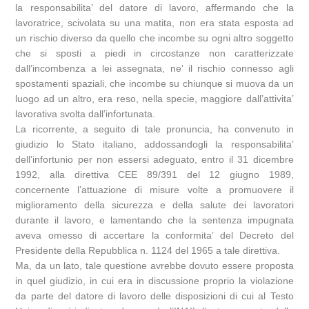
la responsabilita’ del datore di lavoro, affermando che la
lavoratrice, scivolata su una matita, non era stata esposta ad
un rischio diverso da quello che incombe su ogni altro soggetto
che si sposti a piedi in circostanze non caratterizzate
dall’incombenza a lei assegnata, ne’ il rischio connesso agli
spostamenti spaziali, che incombe su chiunque si muova da un
luogo ad un altro, era reso, nella specie, maggiore dall’attivita’
lavorativa svolta dall’infortunata.
La ricorrente, a seguito di tale pronuncia, ha convenuto in
giudizio lo Stato italiano, addossandogli la responsabilita’
dell’infortunio per non essersi adeguato, entro il 31 dicembre
1992, alla direttiva CEE 89/391 del 12 giugno 1989,
concernente l’attuazione di misure volte a promuovere il
miglioramento della sicurezza e della salute dei lavoratori
durante il lavoro, e lamentando che la sentenza impugnata
aveva omesso di accertare la conformita’ del Decreto del
Presidente della Repubblica n. 1124 del 1965 a tale direttiva.
Ma, da un lato, tale questione avrebbe dovuto essere proposta
in quel giudizio, in cui era in discussione proprio la violazione
da parte del datore di lavoro delle disposizioni di cui al Testo