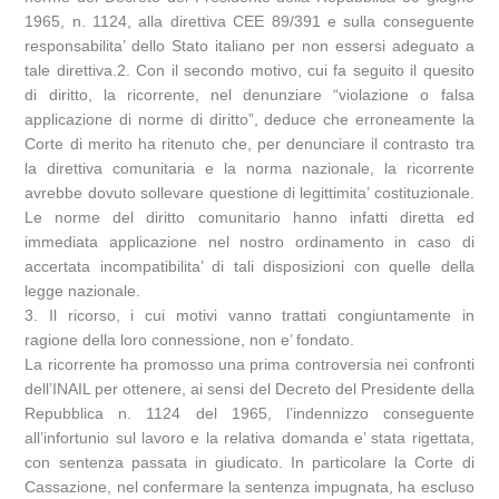
1965, n. 1124, alla direttiva CEE 89/391 e sulla conseguente
responsabilita’ dello Stato italiano per non essersi adeguato a
tale direttiva.2. Con il secondo motivo, cui fa seguito il quesito
di diritto, la ricorrente, nel denunziare “violazione o falsa
applicazione di norme di diritto”, deduce che erroneamente la
Corte di merito ha ritenuto che, per denunciare il contrasto tra
la direttiva comunitaria e la norma nazionale, la ricorrente
avrebbe dovuto sollevare questione di legittimita’ costituzionale.
Le norme del diritto comunitario hanno infatti diretta ed
immediata applicazione nel nostro ordinamento in caso di
accertata incompatibilita’ di tali disposizioni con quelle della
legge nazionale.
3. Il ricorso, i cui motivi vanno trattati congiuntamente in
ragione della loro connessione, non e’ fondato.
La ricorrente ha promosso una prima controversia nei confronti
dell’INAIL per ottenere, ai sensi del Decreto del Presidente della
Repubblica n. 1124 del 1965, l’indennizzo conseguente
all’infortunio sul lavoro e la relativa domanda e’ stata rigettata,
con sentenza passata in giudicato. In particolare la Corte di
Cassazione, nel confermare la sentenza impugnata, ha escluso