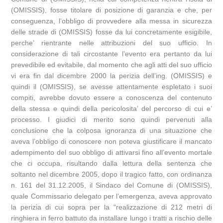
(OMISSIS), fosse titolare di posizione di garanzia e che, per
conseguenza, l’obbligo di provvedere alla messa in sicurezza
delle strade di (OMISSIS) fosse da lui concretamente esigibile,
perche’ rientrante nelle attribuzioni del suo ufficio. In
considerazione di tali circostante l’evento era pertanto da lui
prevedibile ed evitabile, dal momento che agli atti del suo ufficio
vi era fin dal dicembre 2000 la perizia dell’ing. (OMISSIS) e
quindi il (OMISSIS), se avesse attentamente espletato i suoi
compiti, avrebbe dovuto essere a conoscenza del contenuto
della stessa e quindi della pericolosita’ del percorso di cui e’
processo. I giudici di merito sono quindi pervenuti alla
conclusione che la colposa ignoranza di una situazione che
aveva l’obbligo di conoscere non poteva giustificare il mancato
adempimento del suo obbligo di attivarsi fino all’evento mortale
che ci occupa, risultando dalla lettura della sentenza che
soltanto nel dicembre 2005, dopo il tragico fatto, con ordinanza
n. 161 del 31.12.2005, il Sindaco del Comune di (OMISSIS),
quale Commissario delegato per l’emergenza, aveva approvato
la perizia di cui sopra per la “realizzazione di 212 metri di
ringhiera in ferro battuto da installare lungo i tratti a rischio delle