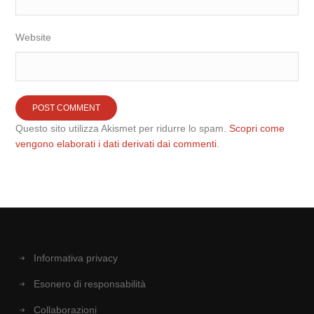
Website
Questo sito utilizza Akismet per ridurre lo spam.
Scopri come
vengono elaborati i dati derivati dai commenti
.
Informativa privacy
Esonero di responsabilità
Collaborazioni