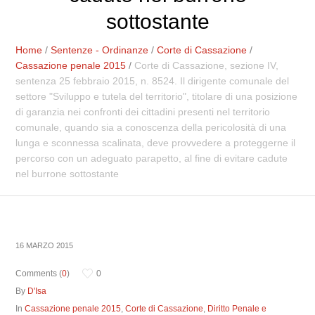
sottostante
Home
/
Sentenze - Ordinanze
/
Corte di Cassazione
/
Cassazione penale 2015
/
Corte di Cassazione, sezione IV,
sentenza 25 febbraio 2015, n. 8524. Il dirigente comunale del
settore "Sviluppo e tutela del territorio", titolare di una posizione
di garanzia nei confronti dei cittadini presenti nel territorio
comunale, quando sia a conoscenza della pericolosità di una
lunga e sconnessa scalinata, deve provvedere a proteggerne il
percorso con un adeguato parapetto, al fine di evitare cadute
nel burrone sottostante
16 MARZO 2015
Comments (
0
)
0
By
D'Isa
In
Cassazione penale 2015
,
Corte di Cassazione
,
Diritto Penale e