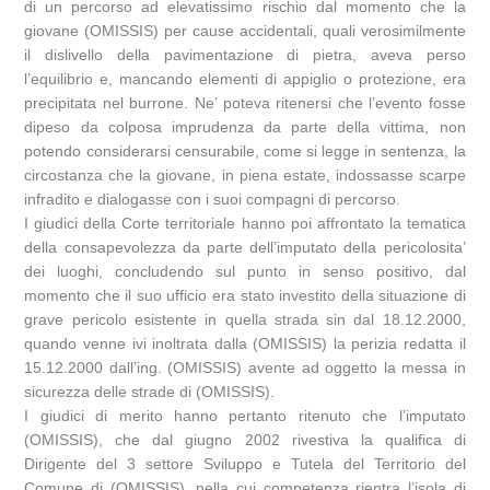
di un percorso ad elevatissimo rischio dal momento che la
giovane (OMISSIS) per cause accidentali, quali verosimilmente
il dislivello della pavimentazione di pietra, aveva perso
l’equilibrio e, mancando elementi di appiglio o protezione, era
precipitata nel burrone. Ne’ poteva ritenersi che l’evento fosse
dipeso da colposa imprudenza da parte della vittima, non
potendo considerarsi censurabile, come si legge in sentenza, la
circostanza che la giovane, in piena estate, indossasse scarpe
infradito e dialogasse con i suoi compagni di percorso.
I giudici della Corte territoriale hanno poi affrontato la tematica
della consapevolezza da parte dell’imputato della pericolosita’
dei luoghi, concludendo sul punto in senso positivo, dal
momento che il suo ufficio era stato investito della situazione di
grave pericolo esistente in quella strada sin dal 18.12.2000,
quando venne ivi inoltrata dalla (OMISSIS) la perizia redatta il
15.12.2000 dall’ing. (OMISSIS) avente ad oggetto la messa in
sicurezza delle strade di (OMISSIS).
I giudici di merito hanno pertanto ritenuto che l’imputato
(OMISSIS), che dal giugno 2002 rivestiva la qualifica di
Dirigente del 3 settore Sviluppo e Tutela del Territorio del
Comune di (OMISSIS), nella cui competenza rientra l’isola di