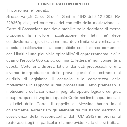
CONSIDERATO IN DIRITTO
Il ricorso non e’ fondato.
Si osserva (cfr. Cass., Sez. 4 , Sent. n. 4842 del 2.12.2003, Rv.
229369) che, nel momento del controllo della motivazione, la
Corte di Cassazione non deve stabilire se la decisione di merito
proponga la migliore ricostruzione dei fatti, ne’ deve
condividerne la giustificazione, ma deve limitarsi a verificare se
questa giustificazione sia compatibile con il senso comune e
con i limiti di una plausibile opinabilita’ di apprezzamento; cio’ in
quanto l’articolo 606 c.p.p., comma 1, lettera e) non consente a
questa Corte una diversa lettura dei dati processuali o una
diversa interpretazione delle prove, perche’ e’ estraneo al
giudizio di legittimita’ il controllo sulla correttezza della
motivazione in rapporto ai dati processuali. Tanto premesso la
motivazione della sentenza impugnata appare logica e congrua
e supera quindi il vaglio di questa Corte nei limiti sopra indicati.
I giudici della Corte di appello di Messina hanno infatti
chiaramente evidenziato gli elementi da cui hanno dedotto la
sussistenza della responsabilita’ del (OMISSIS) in ordine al
reato ascrittogli. In particolare hanno evidenziato che si trattava