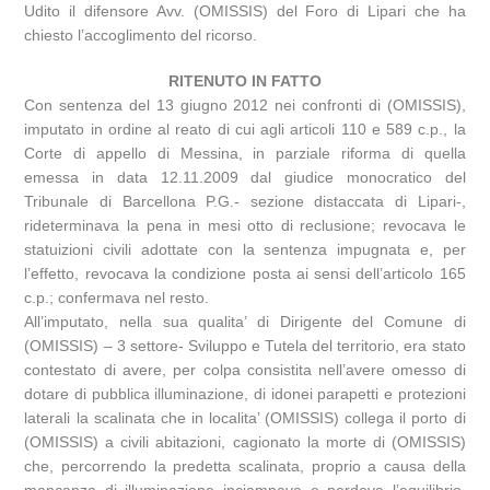
Udito il difensore Avv. (OMISSIS) del Foro di Lipari che ha
chiesto l’accoglimento del ricorso.
RITENUTO IN FATTO
Con sentenza del 13 giugno 2012 nei confronti di (OMISSIS),
imputato in ordine al reato di cui agli articoli 110 e 589 c.p., la
Corte di appello di Messina, in parziale riforma di quella
emessa in data 12.11.2009 dal giudice monocratico del
Tribunale di Barcellona P.G.- sezione distaccata di Lipari-,
rideterminava la pena in mesi otto di reclusione; revocava le
statuizioni civili adottate con la sentenza impugnata e, per
l’effetto, revocava la condizione posta ai sensi dell’articolo 165
c.p.; confermava nel resto.
All’imputato, nella sua qualita’ di Dirigente del Comune di
(OMISSIS) – 3 settore- Sviluppo e Tutela del territorio, era stato
contestato di avere, per colpa consistita nell’avere omesso di
dotare di pubblica illuminazione, di idonei parapetti e protezioni
laterali la scalinata che in localita’ (OMISSIS) collega il porto di
(OMISSIS) a civili abitazioni, cagionato la morte di (OMISSIS)
che, percorrendo la predetta scalinata, proprio a causa della
mancanza di illuminazione inciampava e perdeva l’equilibrio,