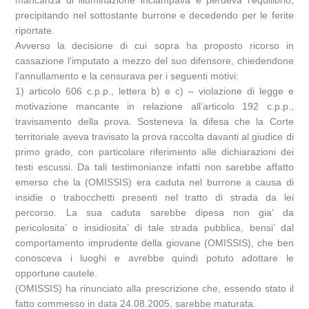
precipitando nel sottostante burrone e decedendo per le ferite
riportate.
Avverso la decisione di cui sopra ha proposto ricorso in
cassazione l’imputato a mezzo del suo difensore, chiedendone
l’annullamento e la censurava per i seguenti motivi:
1) articolo 606 c.p.p., lettera b) e c) – violazione di legge e
motivazione mancante in relazione all’articolo 192 c.p.p.,
travisamento della prova. Sosteneva la difesa che la Corte
territoriale aveva travisato la prova raccolta davanti al giudice di
primo grado, con particolare riferimento alle dichiarazioni dei
testi escussi. Da tali testimonianze infatti non sarebbe affatto
emerso che la (OMISSIS) era caduta nel burrone a causa di
insidie o trabocchetti presenti nel tratto di strada da lei
percorso. La sua caduta sarebbe dipesa non gia’ da
pericolosita’ o insidiosita’ di tale strada pubblica, bensi’ dal
comportamento imprudente della giovane (OMISSIS), che ben
conosceva i luoghi e avrebbe quindi potuto adottare le
opportune cautele.
(OMISSIS) ha rinunciato alla prescrizione che, essendo stato il
fatto commesso in data 24.08.2005, sarebbe maturata.