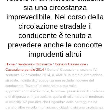
sia una circostanza
imprevedibile. Nel corso della
circolazione stradale il
conducente è tenuto a
prevedere anche le condotte
imprudenti altrui
Home
/
Sentenze - Ordinanze
/
Corte di Cassazione
/
Cassazione penale 2014
/
Corte di Cassazione, sezione IV,
sentenza 12 novembre 2014, n. 46818. In tema di circolazione
stradale, il diritto di precedenza non esclude il dovere del
conducente "favorito" di osservare a sua volta,
approssimandosi all'incrocio, le normali prescrizioni di prudenza
e di diligenza e, in particolare, quella di rallentare e di moderare
la velocità. Né può dirsi che l'ingombro della carreggiata da
parte di altro veicolo in un incrocio cittadino sia una circostanza