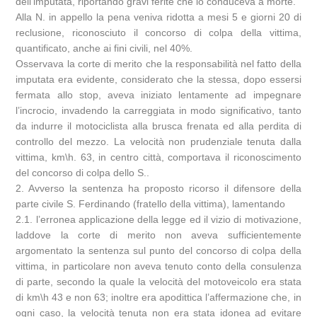
dell’imputata, riportando gravi ferite che lo conduceva a morte.
Alla N. in appello la pena veniva ridotta a mesi 5 e giorni 20 di
reclusione, riconosciuto il concorso di colpa della vittima,
quantificato, anche ai fini civili, nel 40%.
Osservava la corte di merito che la responsabilità nel fatto della
imputata era evidente, considerato che la stessa, dopo essersi
fermata allo stop, aveva iniziato lentamente ad impegnare
l’incrocio, invadendo la carreggiata in modo significativo, tanto
da indurre il motociclista alla brusca frenata ed alla perdita di
controllo del mezzo. La velocità non prudenziale tenuta dalla
vittima, km\h. 63, in centro città, comportava il riconoscimento
del concorso di colpa dello S..
2. Avverso la sentenza ha proposto ricorso il difensore della
parte civile S. Ferdinando (fratello della vittima), lamentando
2.1. l’erronea applicazione della legge ed il vizio di motivazione,
laddove la corte di merito non aveva sufficientemente
argomentato la sentenza sul punto del concorso di colpa della
vittima, in particolare non aveva tenuto conto della consulenza
di parte, secondo la quale la velocità del motoveicolo era stata
di km\h 43 e non 63; inoltre era apodittica l’affermazione che, in
ogni caso, la velocità tenuta non era stata idonea ad evitare