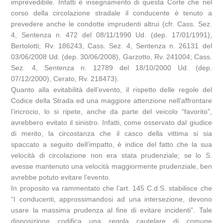
imprevedibile. Infatti è insegnamento di questa Corte che nel
corso della circolazione stradale il conducente è tenuto a
prevedere anche le condotte imprudenti altrui (cfr. Cass. Sez.
4, Sentenza n. 472 del 08/11/1990 Ud. (dep. 17/01/1991),
Bertolotti; Rv. 186243, Cass. Sez. 4, Sentenza n. 26131 del
03/06/2008 Ud. (dep. 30/06/2008), Garzotto, Rv. 241004; Cass.
Sez. 4, Sentenza n. 12789 del 18/10/2000 Ud. (dep.
07/12/2000), Cerato, Rv. 218473).
Quanto alla evitabilità dell’evento, il rispetto delle regole del
Codice della Strada ed una maggiore attenzione nell’affrontare
l’incrocio, lo si ripete, anche da parte del veicolo “favorito”,
avrebbero evitato il sinistro. Infatti, come osservato dal giudice
di merito, la circostanza che il casco della vittima si sia
spaccato a seguito dell’impatto, è indice del fatto che la sua
velocità di circolazione non era stata prudenziale; se lo S.
avesse mantenuto una velocità maggiormente prudenziale, ben
avrebbe potuto evitare l’evento.
In proposito va rammentato che l’art. 145 C.d.S. stabilisce che
“I conducenti, approssimandosi ad una intersezione, devono
usare la massima prudenza al fine di evitare incidenti”. Tale
disposizione codifica una regola cautelare di comune