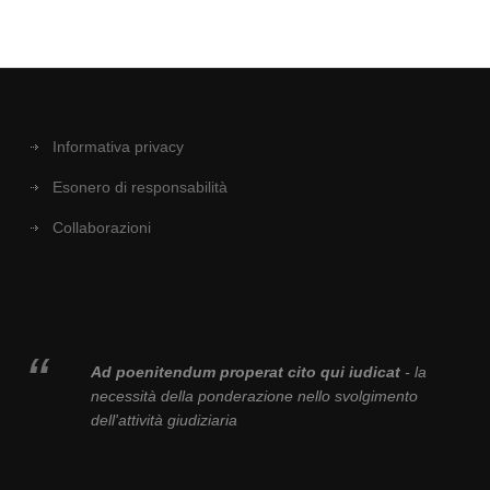
Informativa privacy
Esonero di responsabilità
Collaborazioni
Ad poenitendum properat cito qui iudicat
- la
necessità della ponderazione nello svolgimento
dell'attività giudiziaria