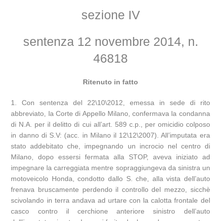
sezione IV
sentenza 12 novembre 2014, n.
46818
Ritenuto in fatto
1. Con sentenza del 22\10\2012, emessa in sede di rito
abbreviato, la Corte di Appello Milano, confermava la condanna
di N.A. per il delitto di cui all’art. 589 c.p., per omicidio colposo
in danno di S.V: (acc. in Milano il 12\12\2007). All’imputata era
stato addebitato che, impegnando un incrocio nel centro di
Milano, dopo essersi fermata alla STOP, aveva iniziato ad
impegnare la carreggiata mentre sopraggiungeva da sinistra un
motoveicolo Honda, condotto dallo S. che, alla vista dell’auto
frenava bruscamente perdendo il controllo del mezzo, sicchè
scivolando in terra andava ad urtare con la calotta frontale del
casco contro il cerchione anteriore sinistro dell’auto