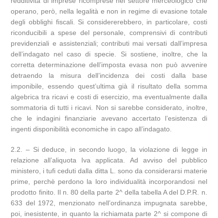
redditività di imprese ricomprese nel settore merceologico che
operano, però, nella legalità e non in regime di evasione totale
degli obblighi fiscali. Si considererebbero, in particolare, costi
riconducibili a spese del personale, comprensivi di contributi
previdenziali e assistenziali; contributi mai versati dall’impresa
dell’indagato nel caso di specie. Si sostiene, inoltre, che la
corretta determinazione dell’imposta evasa non può avvenire
detraendo la misura dell’incidenza dei costi dalla base
imponibile, essendo quest’ultima già il risultato della somma
algebrica tra ricavi e costi di esercizio, ma eventualmente dalla
sommatoria di tutti i ricavi. Non si sarebbe considerato, inoltre,
che le indagini finanziarie avevano accertato l’esistenza di
ingenti disponibilità economiche in capo all’indagato.
2.2. – Si deduce, in secondo luogo, la violazione di legge in
relazione all’aliquota Iva applicata. Ad avviso del pubblico
ministero, i tufi ceduti dalla ditta L. sono da considerarsi materie
prime, perchè perdono la loro individualità incorporandosi nel
prodotto finito. Il n. 80 della parte 2^ della tabella A del D.P.R. n.
633 del 1972, menzionato nell’ordinanza impugnata sarebbe,
poi, inesistente, in quanto la richiamata parte 2^ si compone di