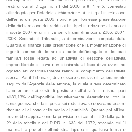
reati di cui al D.Lgs. n. 74 del 2000, artt. 4 e 5, contestati
all’indagato per l’infedele dichiarazione ai fini Irpef in relazione
dell’anno d’imposta 2006, nonchè per l’omessa presentazione
della dichiarazione dei redditi ai fini Irpef in relazione all’anno di
imposta 2007 e ai fini Iva per gli anni di imposta 2006, 2007,
2008. Secondo il Tribunale, la determinazione compiuta dalla
Guardia di finanza sulla presunzione che la movimentazione di
ingenti somme di denaro da parte dell’indagato e dei suoi
familiari fosse legata ad un’attività di gestione dell’attività
imprenditoriale di cava non dichiarata al fisco deve avere ad
oggetto atti costitutivamente relativi al compimento dell’attività
stessa. Per il Tribunale, deve essere condiviso il ragionamento
seguito dall’Agenzia delle entrate, la quale aveva determinato
l’ammontare dei costi di gestione dell’attività in misura pari
all’89,13% dell’imponibile induttivamente determinato, con la
conseguenza che le imposte sui redditi evase dovevano essere
ritenute al di sotto della soglia di punibilità. Quanto poi all’Iva,
troverebbe applicazione la previsione di cui al n. 80 della parte
2^ della tabella A del D.P.R. n. 633 del 1972, secondo cui “i
materiali e prodotti dell’industria lapidea in qualsiasi forma o