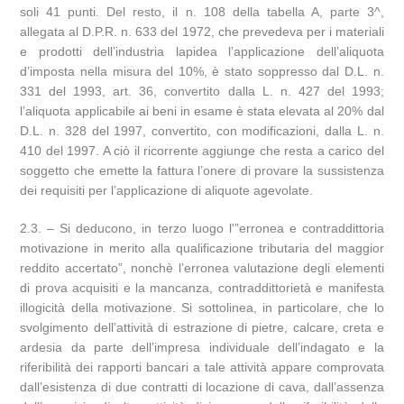
soli 41 punti. Del resto, il n. 108 della tabella A, parte 3^,
allegata al D.P.R. n. 633 del 1972, che prevedeva per i materiali
e prodotti dell’industria lapidea l’applicazione dell’aliquota
d’imposta nella misura del 10%, è stato soppresso dal D.L. n.
331 del 1993, art. 36, convertito dalla L. n. 427 del 1993;
l’aliquota applicabile ai beni in esame è stata elevata al 20% dal
D.L. n. 328 del 1997, convertito, con modificazioni, dalla L. n.
410 del 1997. A ciò il ricorrente aggiunge che resta a carico del
soggetto che emette la fattura l’onere di provare la sussistenza
dei requisiti per l’applicazione di aliquote agevolate.
2.3. – Si deducono, in terzo luogo l'”erronea e contraddittoria
motivazione in merito alla qualificazione tributaria del maggior
reddito accertato”, nonchè l’erronea valutazione degli elementi
di prova acquisiti e la mancanza, contraddittorietà e manifesta
illogicità della motivazione. Si sottolinea, in particolare, che lo
svolgimento dell’attività di estrazione di pietre, calcare, creta e
ardesia da parte dell’impresa individuale dell’indagato e la
riferibilità dei rapporti bancari a tale attività appare comprovata
dall’esistenza di due contratti di locazione di cava, dall’assenza