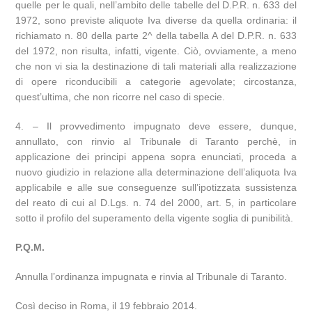
quelle per le quali, nell’ambito delle tabelle del D.P.R. n. 633 del
1972, sono previste aliquote Iva diverse da quella ordinaria: il
richiamato n. 80 della parte 2^ della tabella A del D.P.R. n. 633
del 1972, non risulta, infatti, vigente. Ciò, ovviamente, a meno
che non vi sia la destinazione di tali materiali alla realizzazione
di opere riconducibili a categorie agevolate; circostanza,
quest’ultima, che non ricorre nel caso di specie.
4. – Il provvedimento impugnato deve essere, dunque,
annullato, con rinvio al Tribunale di Taranto perchè, in
applicazione dei principi appena sopra enunciati, proceda a
nuovo giudizio in relazione alla determinazione dell’aliquota Iva
applicabile e alle sue conseguenze sull’ipotizzata sussistenza
del reato di cui al D.Lgs. n. 74 del 2000, art. 5, in particolare
sotto il profilo del superamento della vigente soglia di punibilità.
P.Q.M.
Annulla l’ordinanza impugnata e rinvia al Tribunale di Taranto.
Così deciso in Roma, il 19 febbraio 2014.