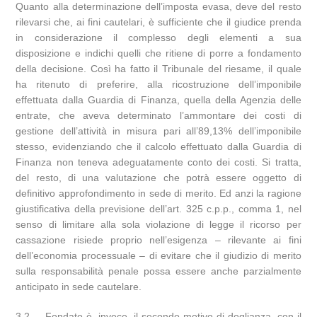
Quanto alla determinazione dell’imposta evasa, deve del resto
rilevarsi che, ai fini cautelari, è sufficiente che il giudice prenda
in considerazione il complesso degli elementi a sua
disposizione e indichi quelli che ritiene di porre a fondamento
della decisione. Così ha fatto il Tribunale del riesame, il quale
ha ritenuto di preferire, alla ricostruzione dell’imponibile
effettuata dalla Guardia di Finanza, quella della Agenzia delle
entrate, che aveva determinato l’ammontare dei costi di
gestione dell’attività in misura pari all’89,13% dell’imponibile
stesso, evidenziando che il calcolo effettuato dalla Guardia di
Finanza non teneva adeguatamente conto dei costi. Si tratta,
del resto, di una valutazione che potrà essere oggetto di
definitivo approfondimento in sede di merito. Ed anzi la ragione
giustificativa della previsione dell’art. 325 c.p.p., comma 1, nel
senso di limitare alla sola violazione di legge il ricorso per
cassazione risiede proprio nell’esigenza – rilevante ai fini
dell’economia processuale – di evitare che il giudizio di merito
sulla responsabilità penale possa essere anche parzialmente
anticipato in sede cautelare.
3.2. – Fondato è, invece, il secondo motivo di doglianza, con il