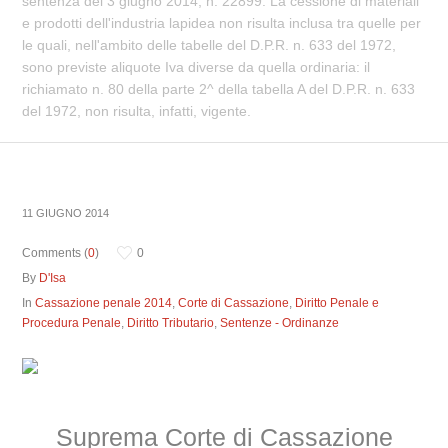
sentenza del 3 giugno 2014, n. 22899. La cessione di materiali
e prodotti dell'industria lapidea non risulta inclusa tra quelle per
le quali, nell'ambito delle tabelle del D.P.R. n. 633 del 1972,
sono previste aliquote Iva diverse da quella ordinaria: il
richiamato n. 80 della parte 2^ della tabella A del D.P.R. n. 633
del 1972, non risulta, infatti, vigente.
11 GIUGNO 2014
Comments (
0
)
0
By
D'Isa
In
Cassazione penale 2014
,
Corte di Cassazione
,
Diritto Penale e
Procedura Penale
,
Diritto Tributario
,
Sentenze - Ordinanze
Suprema Corte di Cassazione