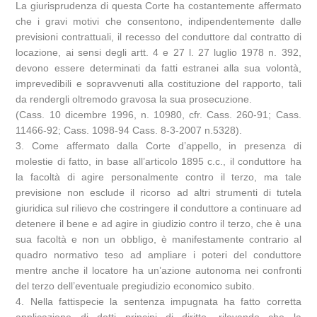
La giurisprudenza di questa Corte ha costantemente affermato
che i gravi motivi che consentono, indipendentemente dalle
previsioni contrattuali, il recesso del conduttore dal contratto di
locazione, ai sensi degli artt. 4 e 27 l. 27 luglio 1978 n. 392,
devono essere determinati da fatti estranei alla sua volontà,
imprevedibili e sopravvenuti alla costituzione del rapporto, tali
da rendergli oltremodo gravosa la sua prosecuzione.
(Cass. 10 dicembre 1996, n. 10980, cfr. Cass. 260-91; Cass.
11466-92; Cass. 1098-94 Cass. 8-3-2007 n.5328).
3. Come affermato dalla Corte d’appello, in presenza di
molestie di fatto, in base all’articolo 1895 c.c., il conduttore ha
la facoltà di agire personalmente contro il terzo, ma tale
previsione non esclude il ricorso ad altri strumenti di tutela
giuridica sul rilievo che costringere il conduttore a continuare ad
detenere il bene e ad agire in giudizio contro il terzo, che è una
sua facoltà e non un obbligo, è manifestamente contrario al
quadro normativo teso ad ampliare i poteri del conduttore
mentre anche il locatore ha un’azione autonoma nei confronti
del terzo dell’eventuale pregiudizio economico subito.
4. Nella fattispecie la sentenza impugnata ha fatto corretta