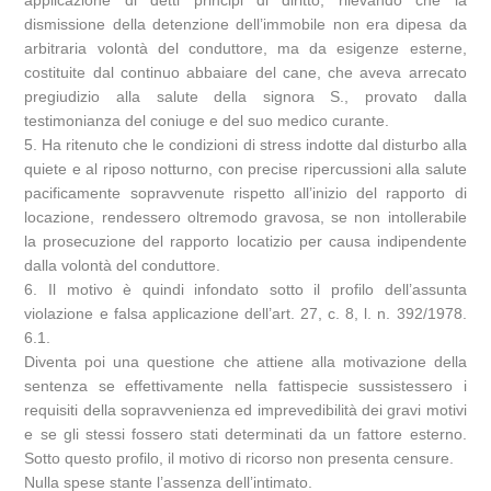
applicazione di detti principi di diritto, rilevando che la
dismissione della detenzione dell’immobile non era dipesa da
arbitraria volontà del conduttore, ma da esigenze esterne,
costituite dal continuo abbaiare del cane, che aveva arrecato
pregiudizio alla salute della signora S., provato dalla
testimonianza del coniuge e del suo medico curante.
5. Ha ritenuto che le condizioni di stress indotte dal disturbo alla
quiete e al riposo notturno, con precise ripercussioni alla salute
pacificamente sopravvenute rispetto all’inizio del rapporto di
locazione, rendessero oltremodo gravosa, se non intollerabile
la prosecuzione del rapporto locatizio per causa indipendente
dalla volontà del conduttore.
6. Il motivo è quindi infondato sotto il profilo dell’assunta
violazione e falsa applicazione dell’art. 27, c. 8, l. n. 392/1978.
6.1.
Diventa poi una questione che attiene alla motivazione della
sentenza se effettivamente nella fattispecie sussistessero i
requisiti della sopravvenienza ed imprevedibilità dei gravi motivi
e se gli stessi fossero stati determinati da un fattore esterno.
Sotto questo profilo, il motivo di ricorso non presenta censure.
Nulla spese stante l’assenza dell’intimato.