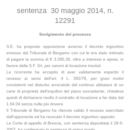
sentenza 30 maggio 2014, n.
12291
Svolgimento del processo
S.E. ha proposto opposizione avverso il decreto ingiuntivo
emesso dal Tribunale di Bergamo con cui le era stato intimato
di pagare la somma di € 3.285,35, oltre a interessi e spese, in
favore della S.F. Srl, per canoni di locazione insoluti.
La ricorrente ha eccepito di aver validamente esperito il
recesso ai sensi dell’art. 4 L. 392/78, per gravi motivi
consistenti nel disturbo arrecatole dal continuo abbaiare di un
cane di proprietà dell’inquilino del piano sovrastante; chiedeva
quindi di dichiararsi risolto il contratto di locazione a far data dal
1.04.04 senza nulla più dovere.
Il Tribunale di Bergamo ha ritenuto valido il recesso esercitato
dall’opponente ed ha revocato il decreto ingiuntivo opposto.
La Corte di appello di Brescia, con sentenza depositata il 28-5-
2007, ha confermato la sentenza di primo grado.