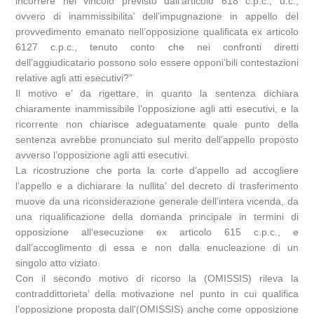
incorrere nel vincolo previsto dall’articolo 618 c.p.c., u.c.,
ovvero di inammissibilita’ dell’impugnazione in appello del
provvedimento emanato nell’opposizione qualificata ex articolo
6127 c.p.c., tenuto conto che nei confronti diretti
dell’aggiudicatario possono solo essere opponi’bili contestazioni
relative agli atti esecutivi?”
Il motivo e’ da rigettare, in quanto la sentenza dichiara
chiaramente inammissibile l’opposizione agli atti esecutivi, e la
ricorrente non chiarisce adeguatamente quale punto della
sentenza avrebbe pronunciato sul merito dell’appello proposto
avverso l’opposizione agli atti esecutivi.
La ricostruzione che porta la corte d’appello ad accogliere
l’appello e a dichiarare la nullita’ del decreto di trasferimento
muove da una riconsiderazione generale dell’intera vicenda, da
una riqualificazione della domanda principale in termini di
opposizione all’esecuzione ex articolo 615 c.p.c., e
dall’accoglimento di essa e non dalla enucleazione di un
singolo atto viziato.
Con il secondo motivo di ricorso la (OMISSIS) rileva la
contraddittorieta’ della motivazione nel punto in cui qualifica
l’opposizione proposta dall'(OMISSIS) anche come opposizione