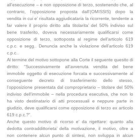
all’esecuzione – e non opposizione di terzo, sostenendo che, al
contrario, l’opposizione proposta dall'(OMISSIS) dopo la
vendita in cui e’ risultata aggiudicataria la ricorrente, tendente a
far valere il proprio diritto alla titolarita’ del 50% indiviso sul
bene trasferito, doveva necessariamente qualificarsi come
opposizione di terzo, sottoposta al regime dell’articolo 619
c.p.c. e segg.. Denuncia anche la violazione dell’articolo 619
c.p.c..
Al termine del motivo sottopone alla Corte il seguente quesito di
diritto: “Successivamente all’avvenuta vendita del bene
immobile oggetto di esecuzione forcata e successivamente al
conseguente decreto di trasferimento dello stesso,
l’opposizione presentata dal comproprietario – titolare del 50%
indiviso dell’immobile – nella procedura esecutiva, che non lo
ha visto destinatario di atti processuali e neppure parte in
giudizio, deve qualificarsi come opposizione di terzo ex articolo
619 c.p.c.?”.
Anche questo motivo di ricorso e’ da rigettare: quanto alla
dedotta contraddittorieta’ della motivazione, il motivo, oltre a
non contenere alcun punto di sintesi, non sviluppa in alcun