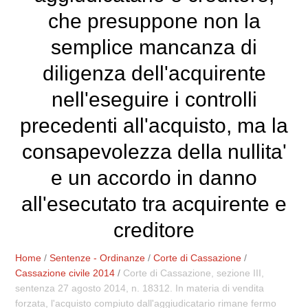
che presuppone non la
semplice mancanza di
diligenza dell'acquirente
nell'eseguire i controlli
precedenti all'acquisto, ma la
consapevolezza della nullita'
e un accordo in danno
all'esecutato tra acquirente e
creditore
Home
/
Sentenze - Ordinanze
/
Corte di Cassazione
/
Cassazione civile 2014
/
Corte di Cassazione, sezione III,
sentenza 27 agosto 2014, n. 18312. In materia di vendita
forzata, l'acquisto compiuto dall'aggiudicatario rimane fermo