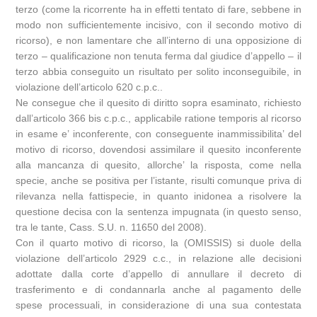
terzo (come la ricorrente ha in effetti tentato di fare, sebbene in
modo non sufficientemente incisivo, con il secondo motivo di
ricorso), e non lamentare che all’interno di una opposizione di
terzo – qualificazione non tenuta ferma dal giudice d’appello – il
terzo abbia conseguito un risultato per solito inconseguibile, in
violazione dell’articolo 620 c.p.c..
Ne consegue che il quesito di diritto sopra esaminato, richiesto
dall’articolo 366 bis c.p.c., applicabile ratione temporis al ricorso
in esame e’ inconferente, con conseguente inammissibilita’ del
motivo di ricorso, dovendosi assimilare il quesito inconferente
alla mancanza di quesito, allorche’ la risposta, come nella
specie, anche se positiva per l’istante, risulti comunque priva di
rilevanza nella fattispecie, in quanto inidonea a risolvere la
questione decisa con la sentenza impugnata (in questo senso,
tra le tante, Cass. S.U. n. 11650 del 2008).
Con il quarto motivo di ricorso, la (OMISSIS) si duole della
violazione dell’articolo 2929 c.c., in relazione alle decisioni
adottate dalla corte d’appello di annullare il decreto di
trasferimento e di condannarla anche al pagamento delle
spese processuali, in considerazione di una sua contestata