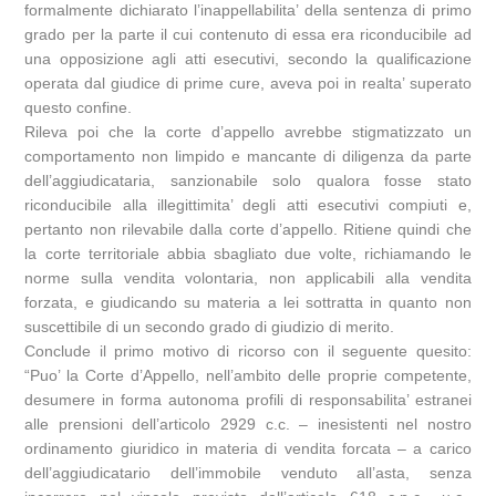
formalmente dichiarato l’inappellabilita’ della sentenza di primo
grado per la parte il cui contenuto di essa era riconducibile ad
una opposizione agli atti esecutivi, secondo la qualificazione
operata dal giudice di prime cure, aveva poi in realta’ superato
questo confine.
Rileva poi che la corte d’appello avrebbe stigmatizzato un
comportamento non limpido e mancante di diligenza da parte
dell’aggiudicataria, sanzionabile solo qualora fosse stato
riconducibile alla illegittimita’ degli atti esecutivi compiuti e,
pertanto non rilevabile dalla corte d’appello. Ritiene quindi che
la corte territoriale abbia sbagliato due volte, richiamando le
norme sulla vendita volontaria, non applicabili alla vendita
forzata, e giudicando su materia a lei sottratta in quanto non
suscettibile di un secondo grado di giudizio di merito.
Conclude il primo motivo di ricorso con il seguente quesito:
“Puo’ la Corte d’Appello, nell’ambito delle proprie competente,
desumere in forma autonoma profili di responsabilita’ estranei
alle prensioni dell’articolo 2929 c.c. – inesistenti nel nostro
ordinamento giuridico in materia di vendita forcata – a carico
dell’aggiudicatario dell’immobile venduto all’asta, senza