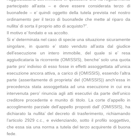
partecipato all’asta – e deve essere considerata terzo di
buonafede – e’ quindi oggetto della tutela prevista nel nostro
ordinamento per il terzo di buonafede che mette al riparo da
nullita’ di sorta il proprio atto di acquisto?”.
Il motivo e’ fondato e va accolto.
Si e’ determinata nel caso di specie una situazione sicuramente
singolare, in quanto e’ stato venduto all’asta dal giudice
dell’esecuzione un intero immobile, del quale si e’ resa
aggiudicataria la ricorrente (OMISSIS), benche’ solo una quota
parte pro’ indiviso di esso fosse in effetti assoggettata all’unica
esecuzione ancora attiva, a carico di (OMISSIS), essendo l’altra
parte (asseritamente di proprieta’ del (OMISSIS)) anch’essa in
precedenza stata assoggettata ad una esecuzione in cui era
intervenuta pero’ rinuncia agli atti esecutivi da parte dell’unico
creditore procedente e munito di titolo. La corte d’appello in
accoglimento parziale dell’appello proposti dall’ (OMISSIS), ha
dichiarato la nullita’ del decreto di trasferimento, richiamando
l’articolo 2929 c.c., e evidenziando, sotto il profilo soggettivo,
che essa sia una norma a tutela del terzo acquirente di buona
fede.