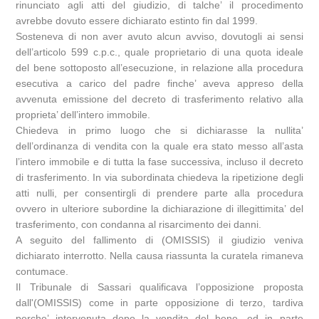
rinunciato agli atti del giudizio, di talche’ il procedimento
avrebbe dovuto essere dichiarato estinto fin dal 1999.
Sosteneva di non aver avuto alcun avviso, dovutogli ai sensi
dell’articolo 599 c.p.c., quale proprietario di una quota ideale
del bene sottoposto all’esecuzione, in relazione alla procedura
esecutiva a carico del padre finche’ aveva appreso della
avvenuta emissione del decreto di trasferimento relativo alla
proprieta’ dell’intero immobile.
Chiedeva in primo luogo che si dichiarasse la nullita’
dell’ordinanza di vendita con la quale era stato messo all’asta
l’intero immobile e di tutta la fase successiva, incluso il decreto
di trasferimento. In via subordinata chiedeva la ripetizione degli
atti nulli, per consentirgli di prendere parte alla procedura
ovvero in ulteriore subordine la dichiarazione di illegittimita’ del
trasferimento, con condanna al risarcimento dei danni.
A seguito del fallimento di (OMISSIS) il giudizio veniva
dichiarato interrotto. Nella causa riassunta la curatela rimaneva
contumace.
Il Tribunale di Sassari qualificava l’opposizione proposta
dall'(OMISSIS) come in parte opposizione di terzo, tardiva
perche’ intervenuta dopo la vendita del bene, ed in parte