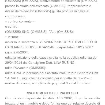
(OMISSIS) (OMISSIS), elettivamente domiciliato in (OMISSIS),
presso lo studio dell’avvocato (OMISSIS), rappresentato e
difeso dall’avvocato (OMISSIS) giusta procura in calce al
controricorso;
– controricorrente –
e contro
(OMISSIS) SNC, (OMISSIS), FALL (OMISSIS);
– intimati –
avverso la sentenza n. 797/2007 della CORTE D’APPELLO DI
CAGLIARI SEZ.DIST. DI SASSARI, depositata il 18/12/2007
r.g.n. 276/2004;
udita la relazione della causa svolta nella pubblica udienza del
29/04/2014 dal Consigliere Dott. LINA RUBINO;
udito l’Avvocato (OMISSIS);
udito il P.M. in persona del Sostituto Procuratore Generale Dott.
SALVATO Luigi, che ha concluso per il rigetto del 1 – 2 – 5
motivo di ricorso, accoglimento p.q.r. del 3 e del 4 motivo.
SVOLGIMENTO DEL PROCESSO
Con ricorso depositato in data 16.2.2002, dopo la vendita
forzata di un immobile e dopo l’emissione del relativo decreto di