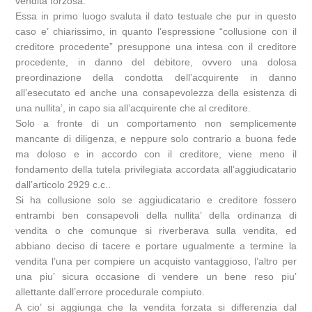
vendita forzosa.
Essa in primo luogo svaluta il dato testuale che pur in questo
caso e’ chiarissimo, in quanto l’espressione “collusione con il
creditore procedente” presuppone una intesa con il creditore
procedente, in danno del debitore, ovvero una dolosa
preordinazione della condotta dell’acquirente in danno
all’esecutato ed anche una consapevolezza della esistenza di
una nullita’, in capo sia all’acquirente che al creditore.
Solo a fronte di un comportamento non semplicemente
mancante di diligenza, e neppure solo contrario a buona fede
ma doloso e in accordo con il creditore, viene meno il
fondamento della tutela privilegiata accordata all’aggiudicatario
dall’articolo 2929 c.c..
Si ha collusione solo se aggiudicatario e creditore fossero
entrambi ben consapevoli della nullita’ della ordinanza di
vendita o che comunque si riverberava sulla vendita, ed
abbiano deciso di tacere e portare ugualmente a termine la
vendita l’una per compiere un acquisto vantaggioso, l’altro per
una piu’ sicura occasione di vendere un bene reso piu’
allettante dall’errore procedurale compiuto.
A cio’ si aggiunga che la vendita forzata si differenzia dal