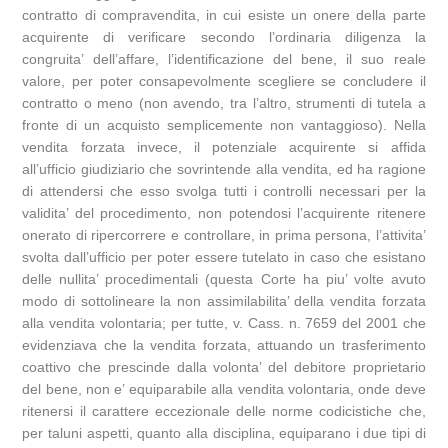
contratto di compravendita, in cui esiste un onere della parte
acquirente di verificare secondo l’ordinaria diligenza la
congruita’ dell’affare, l’identificazione del bene, il suo reale
valore, per poter consapevolmente scegliere se concludere il
contratto o meno (non avendo, tra l’altro, strumenti di tutela a
fronte di un acquisto semplicemente non vantaggioso). Nella
vendita forzata invece, il potenziale acquirente si affida
all’ufficio giudiziario che sovrintende alla vendita, ed ha ragione
di attendersi che esso svolga tutti i controlli necessari per la
validita’ del procedimento, non potendosi l’acquirente ritenere
onerato di ripercorrere e controllare, in prima persona, l’attivita’
svolta dall’ufficio per poter essere tutelato in caso che esistano
delle nullita’ procedimentali (questa Corte ha piu’ volte avuto
modo di sottolineare la non assimilabilita’ della vendita forzata
alla vendita volontaria; per tutte, v. Cass. n. 7659 del 2001 che
evidenziava che la vendita forzata, attuando un trasferimento
coattivo che prescinde dalla volonta’ del debitore proprietario
del bene, non e’ equiparabile alla vendita volontaria, onde deve
ritenersi il carattere eccezionale delle norme codicistiche che,
per taluni aspetti, quanto alla disciplina, equiparano i due tipi di