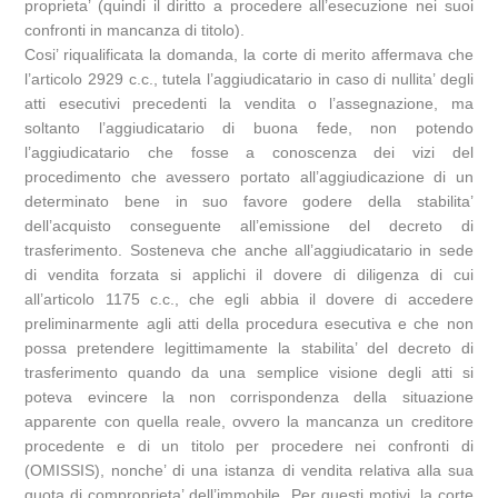
proprieta’ (quindi il diritto a procedere all’esecuzione nei suoi
confronti in mancanza di titolo).
Cosi’ riqualificata la domanda, la corte di merito affermava che
l’articolo 2929 c.c., tutela l’aggiudicatario in caso di nullita’ degli
atti esecutivi precedenti la vendita o l’assegnazione, ma
soltanto l’aggiudicatario di buona fede, non potendo
l’aggiudicatario che fosse a conoscenza dei vizi del
procedimento che avessero portato all’aggiudicazione di un
determinato bene in suo favore godere della stabilita’
dell’acquisto conseguente all’emissione del decreto di
trasferimento. Sosteneva che anche all’aggiudicatario in sede
di vendita forzata si applichi il dovere di diligenza di cui
all’articolo 1175 c.c., che egli abbia il dovere di accedere
preliminarmente agli atti della procedura esecutiva e che non
possa pretendere legittimamente la stabilita’ del decreto di
trasferimento quando da una semplice visione degli atti si
poteva evincere la non corrispondenza della situazione
apparente con quella reale, ovvero la mancanza un creditore
procedente e di un titolo per procedere nei confronti di
(OMISSIS), nonche’ di una istanza di vendita relativa alla sua
quota di comproprieta’ dell’immobile. Per questi motivi, la corte