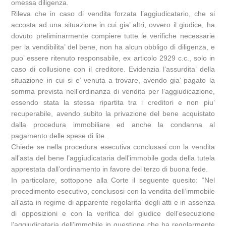
omessa diligenza.
Rileva che in caso di vendita forzata l’aggiudicatario, che si
accosta ad una situazione in cui gia’ altri, ovvero il giudice, ha
dovuto preliminarmente compiere tutte le verifiche necessarie
per la vendibilita’ del bene, non ha alcun obbligo di diligenza, e
puo’ essere ritenuto responsabile, ex articolo 2929 c.c., solo in
caso di collusione con il creditore. Evidenzia l’assurdita’ della
situazione in cui si e’ venuta a trovare, avendo gia’ pagato la
somma prevista nell’ordinanza di vendita per l’aggiudicazione,
essendo stata la stessa ripartita tra i creditori e non piu’
recuperabile, avendo subito la privazione del bene acquistato
dalla procedura immobiliare ed anche la condanna al
pagamento delle spese di lite.
Chiede se nella procedura esecutiva conclusasi con la vendita
all’asta del bene l’aggiudicataria dell’immobile goda della tutela
apprestata dall’ordinamento in favore del terzo di buona fede.
In particolare, sottopone alla Corte il seguente quesito: “Nel
procedimento esecutivo, conclusosi con la vendita dell’immobile
all’asta in regime di apparente regolarita’ degli atti e in assenza
di opposizioni e con la verifica del giudice dell’esecuzione
l’aggiudicataria dell’immobile in questione che ha regolarmente