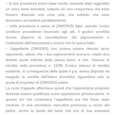
– le due procedure erano state riunite, essendo stato aggredito
un unico bene immobile, tuttavia cio’ non comportava che esse
fossero divenute una cosa sola, ma soltanto che esse
dovessero procedere parallelamente;
– nella procedura a carico di (OMISSIS) figlio, avendo l’unico
creditore procedente rinunciato agli atti, il giudice avrebbe
dovuto disporre la cancellazione del pignoramento e
l’estinzione dell’esecuzione e invece non lo aveva fatto;
– l’appellante (OMISSIS) non poteva essere ritenuto terzo
opponente, atteso che i due pignoramenti avevano colpito due
distinte quote indivise della stesso bene, e che, l’istanza di
vendita nella procedura n. 12/85 (l’unica istanza di vendita
esistente, in conseguenza della quale il g.e. aveva disposto ed
eseguito la vendita dell’intero immobile) riguardava solo la
quota di proprieta’ di (OMISSIS) padre.
La corte d’appello affermava quindi che l’opposizione proposta
dovesse essere qualificata come opposizione all’esecuzione, in
quanto cio’ che contestava l’appellante era che fosse stata
venduta, in una procedura esecutiva promossa a carico del
padre, anche la quota del bene che era di sua esclusiva