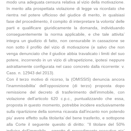
modo una adeguata censura relativa al vizio della motivazione.
In merito alla prospettata violazione di legge va ricordato che
rientra nel potere ufficioso del giudice di merito, in qualsiasi
fase del procedimento, il compito di interpretare la volonta’ delle
parti e qualificare giuridicamente la domanda, individuando
conseguentemente la norma applicabile, e che tale attivita’
integra un giudizio di fatto, non censurabile in cassazione se
non sotto il profilo del vizio di motivazione (e salvo che non
venga denunciato che il giudice abbia travalicato i limiti del suo
potere, incorrendo in un vizio di ultrapetizione, ipotesi neppure
astrattamente configurata nel caso concreto dalla ricorrente: v.
Cass. n. 12943 del 2013).
Con il terzo motivo di ricorso, la (OMISSIS) denuncia ancora
l’inammissibilita’ dell’opposizione (di terzo) proposta dopo
remissione del decreto di trasferimento dell’immobile, con
violazione dell’articolo 620 c.p.c., puntualizzando che essa,
proposta in questo momento, potrebbe incidere esclusivamente
sulla ripartizione della somma ricavata dall’incanto non potendo
piu’ avere effetto sulla titolarita’ del bene trasferito, e sottopone
alla Corte il seguente quesito di diritto: “Il titolare del 50%
indiviso dell’immobile – oggetto di procedimento esecutivo gia’