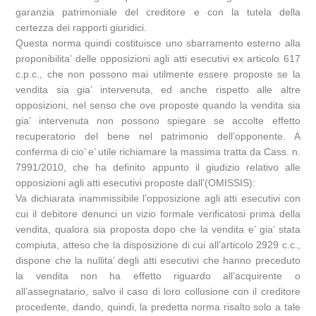
garanzia patrimoniale del creditore e con la tutela della
certezza dei rapporti giuridici.
Questa norma quindi costituisce uno sbarramento esterno alla
proponibilita’ delle opposizioni agli atti esecutivi ex articolo 617
c.p.c., che non possono mai utilmente essere proposte se la
vendita sia gia’ intervenuta, ed anche rispetto alle altre
opposizioni, nel senso che ove proposte quando la vendita sia
gia’ intervenuta non possono spiegare se accolte effetto
recuperatorio del bene nel patrimonio dell’opponente. A
conferma di cio’ e’ utile richiamare la massima tratta da Cass. n.
7991/2010, che ha definito appunto il giudizio relativo alle
opposizioni agli atti esecutivi proposte dall'(OMISSIS):
Va dichiarata inammissibile l’opposizione agli atti esecutivi con
cui il debitore denunci un vizio formale verificatosi prima della
vendita, qualora sia proposta dopo che la vendita e’ gia’ stata
compiuta, atteso che la disposizione di cui all’articolo 2929 c.c.,
dispone che la nullita’ degli atti esecutivi che hanno preceduto
la vendita non ha effetto riguardo all’acquirente o
all’assegnatario, salvo il caso di loro collusione con il creditore
procedente, dando, quindi, la predetta norma risalto solo a tale