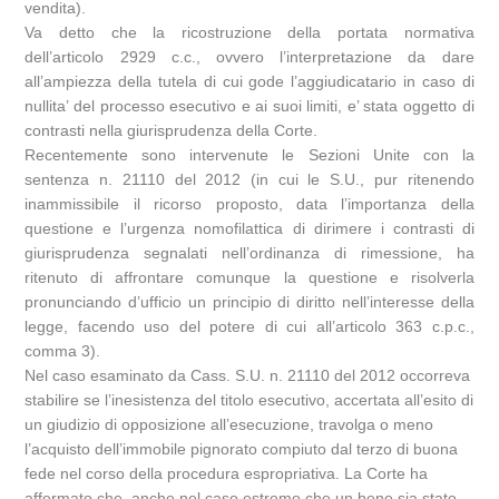
vendita).
Va detto che la ricostruzione della portata normativa
dell’articolo 2929 c.c., ovvero l’interpretazione da dare
all’ampiezza della tutela di cui gode l’aggiudicatario in caso di
nullita’ del processo esecutivo e ai suoi limiti, e’ stata oggetto di
contrasti nella giurisprudenza della Corte.
Recentemente sono intervenute le Sezioni Unite con la
sentenza n. 21110 del 2012 (in cui le S.U., pur ritenendo
inammissibile il ricorso proposto, data l’importanza della
questione e l’urgenza nomofilattica di dirimere i contrasti di
giurisprudenza segnalati nell’ordinanza di rimessione, ha
ritenuto di affrontare comunque la questione e risolverla
pronunciando d’ufficio un principio di diritto nell’interesse della
legge, facendo uso del potere di cui all’articolo 363 c.p.c.,
comma 3).
Nel caso esaminato da Cass. S.U. n. 21110 del 2012 occorreva
stabilire se l’inesistenza del titolo esecutivo, accertata all’esito di
un giudizio di opposizione all’esecuzione, travolga o meno
l’acquisto dell’immobile pignorato compiuto dal terzo di buona
fede nel corso della procedura espropriativa. La Corte ha
affermato che, anche nel caso estremo che un bene sia stato