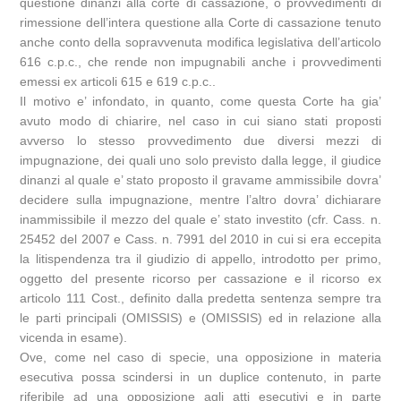
questione dinanzi alla corte di cassazione, o provvedimenti di
rimessione dell’intera questione alla Corte di cassazione tenuto
anche conto della sopravvenuta modifica legislativa dell’articolo
616 c.p.c., che rende non impugnabili anche i provvedimenti
emessi ex articoli 615 e 619 c.p.c..
Il motivo e’ infondato, in quanto, come questa Corte ha gia’
avuto modo di chiarire, nel caso in cui siano stati proposti
avverso lo stesso provvedimento due diversi mezzi di
impugnazione, dei quali uno solo previsto dalla legge, il giudice
dinanzi al quale e’ stato proposto il gravame ammissibile dovra’
decidere sulla impugnazione, mentre l’altro dovra’ dichiarare
inammissibile il mezzo del quale e’ stato investito (cfr. Cass. n.
25452 del 2007 e Cass. n. 7991 del 2010 in cui si era eccepita
la litispendenza tra il giudizio di appello, introdotto per primo,
oggetto del presente ricorso per cassazione e il ricorso ex
articolo 111 Cost., definito dalla predetta sentenza sempre tra
le parti principali (OMISSIS) e (OMISSIS) ed in relazione alla
vicenda in esame).
Ove, come nel caso di specie, una opposizione in materia
esecutiva possa scindersi in un duplice contenuto, in parte
riferibile ad una opposizione agli atti esecutivi e in parte