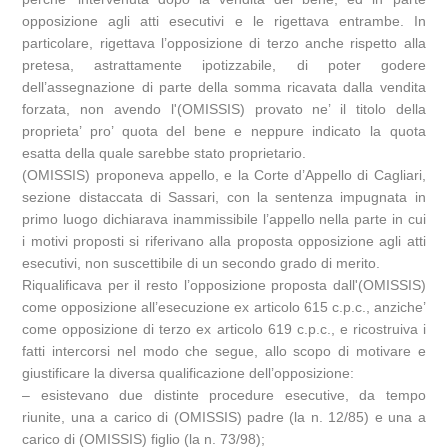
opposizione agli atti esecutivi e le rigettava entrambe. In
particolare, rigettava l’opposizione di terzo anche rispetto alla
pretesa, astrattamente ipotizzabile, di poter godere
dell’assegnazione di parte della somma ricavata dalla vendita
forzata, non avendo l'(OMISSIS) provato ne’ il titolo della
proprieta’ pro’ quota del bene e neppure indicato la quota
esatta della quale sarebbe stato proprietario.
(OMISSIS) proponeva appello, e la Corte d’Appello di Cagliari,
sezione distaccata di Sassari, con la sentenza impugnata in
primo luogo dichiarava inammissibile l’appello nella parte in cui
i motivi proposti si riferivano alla proposta opposizione agli atti
esecutivi, non suscettibile di un secondo grado di merito.
Riqualificava per il resto l’opposizione proposta dall'(OMISSIS)
come opposizione all’esecuzione ex articolo 615 c.p.c., anziche’
come opposizione di terzo ex articolo 619 c.p.c., e ricostruiva i
fatti intercorsi nel modo che segue, allo scopo di motivare e
giustificare la diversa qualificazione dell’opposizione:
– esistevano due distinte procedure esecutive, da tempo
riunite, una a carico di (OMISSIS) padre (la n. 12/85) e una a
carico di (OMISSIS) figlio (la n. 73/98);