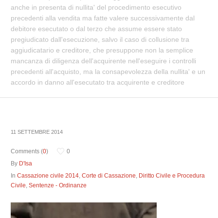
anche in presenta di nullita' del procedimento esecutivo
precedenti alla vendita ma fatte valere successivamente dal
debitore esecutato o dal terzo che assume essere stato
pregiudicato dall'esecuzione, salvo il caso di collusione tra
aggiudicatario e creditore, che presuppone non la semplice
mancanza di diligenza dell'acquirente nell'eseguire i controlli
precedenti all'acquisto, ma la consapevolezza della nullita' e un
accordo in danno all'esecutato tra acquirente e creditore
11 SETTEMBRE 2014
Comments (
0
)
0
By
D'Isa
In
Cassazione civile 2014
,
Corte di Cassazione
,
Diritto Civile e Procedura
Civile
,
Sentenze - Ordinanze