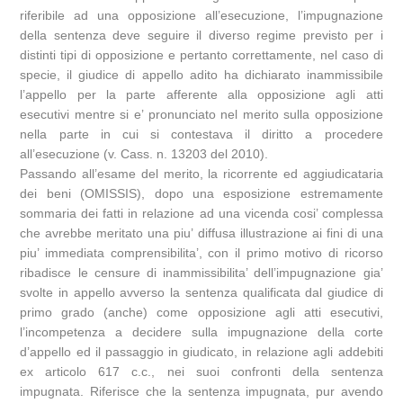
riferibile ad una opposizione all’esecuzione, l’impugnazione
della sentenza deve seguire il diverso regime previsto per i
distinti tipi di opposizione e pertanto correttamente, nel caso di
specie, il giudice di appello adito ha dichiarato inammissibile
l’appello per la parte afferente alla opposizione agli atti
esecutivi mentre si e’ pronunciato nel merito sulla opposizione
nella parte in cui si contestava il diritto a procedere
all’esecuzione (v. Cass. n. 13203 del 2010).
Passando all’esame del merito, la ricorrente ed aggiudicataria
dei beni (OMISSIS), dopo una esposizione estremamente
sommaria dei fatti in relazione ad una vicenda cosi’ complessa
che avrebbe meritato una piu’ diffusa illustrazione ai fini di una
piu’ immediata comprensibilita’, con il primo motivo di ricorso
ribadisce le censure di inammissibilita’ dell’impugnazione gia’
svolte in appello avverso la sentenza qualificata dal giudice di
primo grado (anche) come opposizione agli atti esecutivi,
l’incompetenza a decidere sulla impugnazione della corte
d’appello ed il passaggio in giudicato, in relazione agli addebiti
ex articolo 617 c.c., nei suoi confronti della sentenza
impugnata. Riferisce che la sentenza impugnata, pur avendo