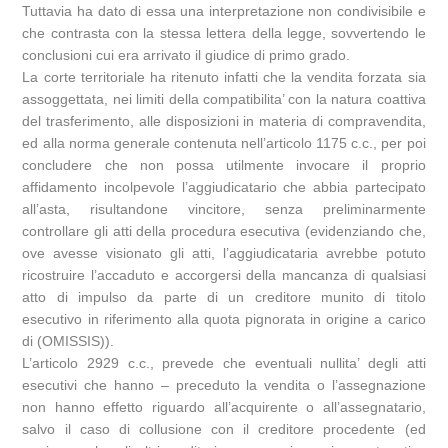
Tuttavia ha dato di essa una interpretazione non condivisibile e
che contrasta con la stessa lettera della legge, sovvertendo le
conclusioni cui era arrivato il giudice di primo grado.
La corte territoriale ha ritenuto infatti che la vendita forzata sia
assoggettata, nei limiti della compatibilita’ con la natura coattiva
del trasferimento, alle disposizioni in materia di compravendita,
ed alla norma generale contenuta nell’articolo 1175 c.c., per poi
concludere che non possa utilmente invocare il proprio
affidamento incolpevole l’aggiudicatario che abbia partecipato
all’asta, risultandone vincitore, senza preliminarmente
controllare gli atti della procedura esecutiva (evidenziando che,
ove avesse visionato gli atti, l’aggiudicataria avrebbe potuto
ricostruire l’accaduto e accorgersi della mancanza di qualsiasi
atto di impulso da parte di un creditore munito di titolo
esecutivo in riferimento alla quota pignorata in origine a carico
di (OMISSIS)).
L’articolo 2929 c.c., prevede che eventuali nullita’ degli atti
esecutivi che hanno – preceduto la vendita o l’assegnazione
non hanno effetto riguardo all’acquirente o all’assegnatario,
salvo il caso di collusione con il creditore procedente (ed