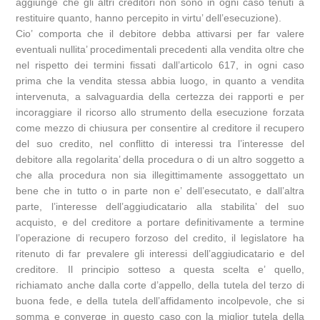
aggiunge che gli altri creditori non sono in ogni caso tenuti a
restituire quanto, hanno percepito in virtu’ dell’esecuzione).
Cio’ comporta che il debitore debba attivarsi per far valere
eventuali nullita’ procedimentali precedenti alla vendita oltre che
nel rispetto dei termini fissati dall’articolo 617, in ogni caso
prima che la vendita stessa abbia luogo, in quanto a vendita
intervenuta, a salvaguardia della certezza dei rapporti e per
incoraggiare il ricorso allo strumento della esecuzione forzata
come mezzo di chiusura per consentire al creditore il recupero
del suo credito, nel conflitto di interessi tra l’interesse del
debitore alla regolarita’ della procedura o di un altro soggetto a
che alla procedura non sia illegittimamente assoggettato un
bene che in tutto o in parte non e’ dell’esecutato, e dall’altra
parte, l’interesse dell’aggiudicatario alla stabilita’ del suo
acquisto, e del creditore a portare definitivamente a termine
l’operazione di recupero forzoso del credito, il legislatore ha
ritenuto di far prevalere gli interessi dell’aggiudicatario e del
creditore. Il principio sotteso a questa scelta e’ quello,
richiamato anche dalla corte d’appello, della tutela del terzo di
buona fede, e della tutela dell’affidamento incolpevole, che si
somma e converge in questo caso con la miglior tutela della