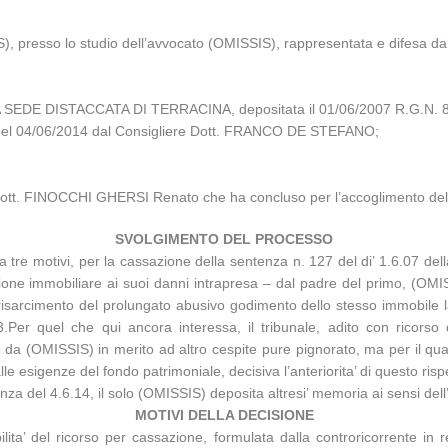
), presso lo studio dell’avvocato (OMISSIS), rappresentata e difesa da
A SEDE DISTACCATA DI TERRACINA, depositata il 01/06/2007 R.G.N. 
za del 04/06/2014 dal Consigliere Dott. FRANCO DE STEFANO;
 Dott. FINOCCHI GHERSI Renato che ha concluso per l’accoglimento del r
SVOLGIMENTO DEL PROCESSO
tre motivi, per la cassazione della sentenza n. 127 del di’ 1.6.07 dell
uzione immobiliare ai suoi danni intrapresa – dal padre del primo, (OMIS
isarcimento del prolungato abusivo godimento dello stesso immobile l
93.Per quel che qui ancora interessa, il tribunale, adito con ricorso
ta da (OMISSIS) in merito ad altro cespite pure pignorato, ma per il qua
lle esigenze del fondo patrimoniale, decisiva l’anteriorita’ di questo risp
a del 4.6.14, il solo (OMISSIS) deposita altresi’ memoria ai sensi dell’a
MOTIVI DELLA DECISIONE
ilita’ del ricorso per cassazione, formulata dalla controricorrente in