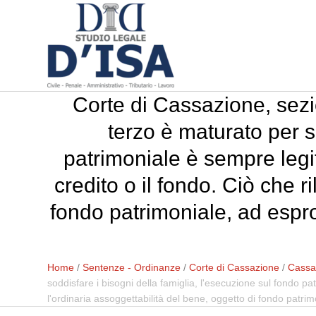
Corte di Cassazione, sezio
terzo è maturato per s
patrimoniale è sempre legi
credito o il fondo. Ciò che r
fondo patrimoniale, ad esprop
Home
/
Sentenze - Ordinanze
/
Corte di Cassazione
/
Cassaz
soddisfare i bisogni della famiglia, l'esecuzione sul fondo pa
l'ordinaria assoggettabilità del bene, oggetto di fondo patrim