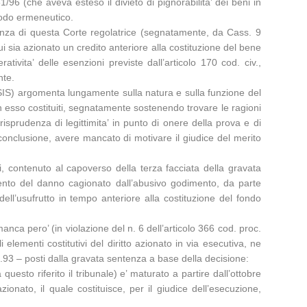
96 (che aveva esteso il divieto di pignorabilita’ dei beni in
rodo ermeneutico.
udenza di questa Corte regolatrice (segnatamente, da Cass. 9
 cui sia azionato un credito anteriore alla costituzione del bene
ivita’ delle esenzioni previste dall’articolo 170 cod. civ.,
nte.
MISSIS) argomenta lungamente sulla natura e sulla funzione del
i in esso costituiti, segnatamente sostenendo trovare le ragioni
sprudenza di legittimita’ in punto di onere della prova e di
n conclusione, avere mancato di motivare il giudice del merito
ti, contenuto al capoverso della terza facciata della gravata
mento del danno cagionato dall’abusivo godimento, da parte
dell’usufrutto in tempo anteriore alla costituzione del fondo
 manca pero’ (in violazione del n. 6 dell’articolo 366 cod. proc.
elementi costitutivi del diritto azionato in via esecutiva, ne
10.93 – posti dalla gravata sentenza a base della decisione:
uesto riferito il tribunale) e’ maturato a partire dall’ottobre
onato, il quale costituisce, per il giudice dell’esecuzione,