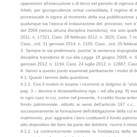
opposizioni all’esecuzione o di terzo nel periodo di vigenza de
Infatti, per giurisprudenza ormai consolidata, il regime di 
processuale in vigore al momento della sua pubblicazione; per
qualunque sia l’epoca di instaurazione del, processo, non e’ p
del 2006 (senza alcuna disciplina transitoria), ma solo que
2011, n. 17321; Cass. 28 febbraio 2012, n. 3025; Cass. 7 n
Cass., ord. 31 gennaio 2014, n. 2105; Cass., ord. 20 febbra
3. Sempre in via preliminare, poiche’ la sentenza impugnata e’
disciplina transitoria di cui alla Legge 18 giugno 2009, n. 
gennaio 2012, n. 1194; Cass. 24 luglio 2012, n. 12887; Cass
4. Vanno a questo punto esaminati partitamente i motivi di d
4.1. Questi i termini della questione.
4.1.1. Con il motivo in esame i ricorrenti si dolgono di “viol
pag. 3 – decima e diciassettesima riga – ed alla pag. 8) esse
in ogni caso in cui, come nel presente, il credito fosse anter
fondo patrimoniale, istituito ai sensi dell’articolo 167 c.c
successivamente la formazione dell’obbligazione della cui e
matrimonio, puo’ aggredire i beni costituenti il fondo patrimo
atto dispositivo dei beni da parte del debitore, ricorre il rime
4.1.2. La controricorrente contesta la fondatezza della tesi 