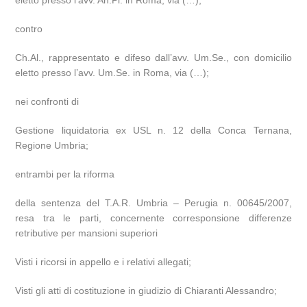
eletto presso l’avv. An.Pi. in Roma, via (…);
contro
Ch.Al., rappresentato e difeso dall’avv. Um.Se., con domicilio
eletto presso l’avv. Um.Se. in Roma, via (…);
nei confronti di
Gestione liquidatoria ex USL n. 12 della Conca Ternana,
Regione Umbria;
entrambi per la riforma
della sentenza del T.A.R. Umbria – Perugia n. 00645/2007,
resa tra le parti, concernente corresponsione differenze
retributive per mansioni superiori
Visti i ricorsi in appello e i relativi allegati;
Visti gli atti di costituzione in giudizio di Chiaranti Alessandro;