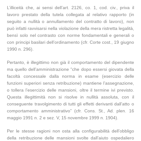
L’illiceità che, ai sensi dell’art. 2126, co. 1, cod. civ., priva il
lavoro prestato della tutela collegata al relativo rapporto (in
seguito a nullità o annullamento del contratto di lavoro), non
può infatti ravvisarsi nella violazione della mera ristretta legalità,
bensì solo nel contrasto con norme fondamentali e generali o
con principi basilari dell’ordinamento (cfr. Corte cost., 19 giugno
1990 n. 296).
Pertanto, è illegittimo non già il comportamento del dipendente
ma quello dell’amministrazione “che dopo essersi giovata della
facoltà concessale dalla norma in esame (esercizio delle
funzioni superiori senza retribuzione) mantiene l’assegnazione,
o tollera l’esercizio delle mansioni, oltre il termine ivi previsto.
Questa illegittimità non si risolve in nullità assoluta, con il
conseguente travolgimento di tutti gli effetti derivanti dall’atto o
comportamento amministrativo” (cfr. Cons. St., Ad. plen. 16
maggio 1991 n. 2 e sez. V, 15 novembre 1999 n. 1904).
Per le stesse ragioni non osta alla configurabilità dell’obbligo
della retribuzione delle mansioni svolte dall’aiuto ospedaliero