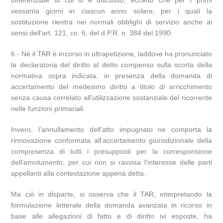
differenziale di cui si è discusso, eccetto che per i primi
sessanta giorni in ciascun anno solare, per i quali la
sostituzione rientra nei normali obblighi di servizio anche ai
sensi dell’art. 121, co. 6, del d.P.R. n. 384 del 1990.
6.- Né il TAR è incorso in ultrapetizione, laddove ha pronunciato
la declaratoria del diritto al detto compenso sulla scorta della
normativa sopra indicata, in presenza della domanda di
accertamento del medesimo diritto a titolo di arricchimento
senza causa correlato all’utilizzazione sostanziale del ricorrente
nelle funzioni primariali.
Invero, l’annullamento dell’atto impugnato ne comporta la
rinnovazione conformata all’accertamento giurisdizionale della
compresenza di tutti i presupposti per la corresponsione
dell’emolumento, per cui non si ravvisa l’interesse delle parti
appellanti alla contestazione appena detta.
Ma ciò in disparte, si osserva che il TAR, interpretando la
formulazione letterale della domanda avanzata in ricorso in
base alle allegazioni di fatto e di diritto ivi esposte, ha