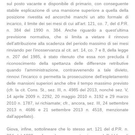
sul posto vacante e disponibile di primario, con conseguente
stabile esplicazione di una mansione superiore a quella della
posizione rivestita ed ancorché manchi un atto formale di
incarico, il limite dei sei mesi di cui all’art. 121, co. 7, del d.P.R.
n. 384 del 1990 n. 384. Anche riguardo a quest’ultima
previsione normativa, che si limita a vietare il rinnovo
dell’attribuzione alla scadenza del periodo massimo di sei mesi
rinviando per l’inosservanza al cit. art. 14, co. 7 e 8, della legge
n. 207 del 1985, è stato ritenuto che essa non precluda il
riconoscimento della spettanza delle differenze retributive
quando l’amministrazione, contravvenendo a tale divieto,
rinnovi l’incarico o permetta la prosecuzione dell’espletamento
delle mansioni superiori anche oltre il tempo massimo previsto
(cfr. la cit. Cons. St., sez. III, n. 4985 del 2013, nonché sez. V,
14 aprile 2009 n. 2292, 20 maggio 2010 n. 3192 e 29 marzo
2010 n. 1787, ivi richiamate; cfr., ancora, sez. III, 24 settembre
2013 n. 4686 e 21 settembre 2013 n. 4518, menzionate
dall’appellato).
Giova, infine, sottolineare che lo stesso art. 121 del d.P.R. n.