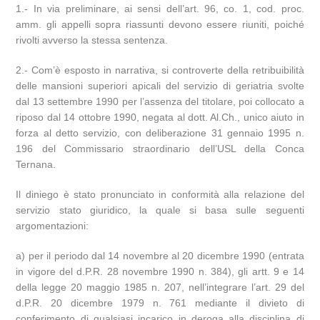
1.- In via preliminare, ai sensi dell’art. 96, co. 1, cod. proc.
amm. gli appelli sopra riassunti devono essere riuniti, poiché
rivolti avverso la stessa sentenza.
2.- Com’è esposto in narrativa, si controverte della retribuibilità
delle mansioni superiori apicali del servizio di geriatria svolte
dal 13 settembre 1990 per l’assenza del titolare, poi collocato a
riposo dal 14 ottobre 1990, negata al dott. Al.Ch., unico aiuto in
forza al detto servizio, con deliberazione 31 gennaio 1995 n.
196 del Commissario straordinario dell’USL della Conca
Ternana.
Il diniego è stato pronunciato in conformità alla relazione del
servizio stato giuridico, la quale si basa sulle seguenti
argomentazioni:
a) per il periodo dal 14 novembre al 20 dicembre 1990 (entrata
in vigore del d.P.R. 28 novembre 1990 n. 384), gli artt. 9 e 14
della legge 20 maggio 1985 n. 207, nell’integrare l’art. 29 del
d.P.R. 20 dicembre 1979 n. 761 mediante il divieto di
conferimento di qualsiasi incarico in deroga alla disciplina di