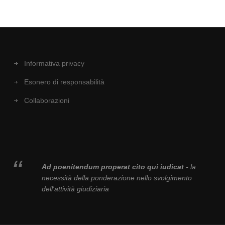
Informativa privacy
Esonero di responsabilità
Collaborazioni
Ad poenitendum properat cito qui iudicat
- la
necessità della ponderazione nello svolgimento
dell'attività giudiziaria