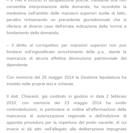
– il TAR è incorso in ultrapetizione poiché, mediante una non
consentita interpretazione della domanda, ha ricondotto la
medesima nell’ambito delle mansioni superiori svolte di fatto,
peraltro richiamando un precedente giurisdizionale che si
riferisce al diverso caso dell’errata indicazione della norma a
fondamento della domanda;
– il diritto al corrispettivo per mansioni superiori non può
fondarsi sull’ingiustificato arricchimento della p.a., stante la
mancanza di alcuna effettiva diminuzione patrimoniale del
dipendente.
Con memoria del 26 maggio 2014 la Gestione liquidatoria ha
insistito nelle proprie tesi e richieste.
Il dott. Chiaranti, già costituito in giudizio in data 2 febbraio
2010, con memoria del 23 maggio 2014 ha svolto
controdeduzioni, in particolare in ordine all’affermazione della
mancanza di autorizzazione regionale e dell’indizione di
apposita procedura per la copertura del posto vacante, di cui
invece si dà atto nell’allegato alla deliberazione impugnata