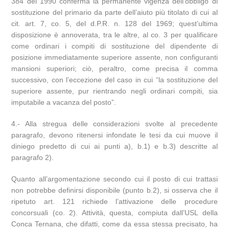
384 del 1990 conferma la permanente vigenza dell’obbligo di
sostituzione del primario da parte dell’aiuto più titolato di cui al
cit. art. 7, co. 5, del d.P.R. n. 128 del 1969; quest’ultima
disposizione è annoverata, tra le altre, al co. 3 per qualificare
come ordinari i compiti di sostituzione del dipendente di
posizione immediatamente superiore assente, non configuranti
mansioni superiori; ciò, peraltro, come precisa il comma
successivo, con l’eccezione del caso in cui “la sostituzione del
superiore assente, pur rientrando negli ordinari compiti, sia
imputabile a vacanza del posto”.
4.- Alla stregua delle considerazioni svolte al precedente
paragrafo, devono ritenersi infondate le tesi da cui muove il
diniego predetto di cui ai punti a), b.1) e b.3) descritte al
paragrafo 2).
Quanto all’argomentazione secondo cui il posto di cui trattasi
non potrebbe definirsi disponibile (punto b.2), si osserva che il
ripetuto art. 121 richiede l’attivazione delle procedure
concorsuali (co. 2). Attività, questa, compiuta dall’USL della
Conca Ternana, che difatti, come da essa stessa precisato, ha