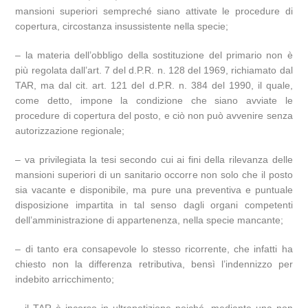
mansioni superiori sempreché siano attivate le procedure di
copertura, circostanza insussistente nella specie;
– la materia dell’obbligo della sostituzione del primario non è
più regolata dall’art. 7 del d.P.R. n. 128 del 1969, richiamato dal
TAR, ma dal cit. art. 121 del d.P.R. n. 384 del 1990, il quale,
come detto, impone la condizione che siano avviate le
procedure di copertura del posto, e ciò non può avvenire senza
autorizzazione regionale;
– va privilegiata la tesi secondo cui ai fini della rilevanza delle
mansioni superiori di un sanitario occorre non solo che il posto
sia vacante e disponibile, ma pure una preventiva e puntuale
disposizione impartita in tal senso dagli organi competenti
dell’amministrazione di appartenenza, nella specie mancante;
– di tanto era consapevole lo stesso ricorrente, che infatti ha
chiesto non la differenza retributiva, bensì l’indennizzo per
indebito arricchimento;