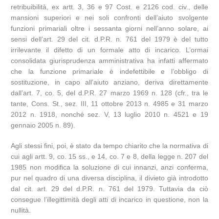
retribuibilità, ex artt. 3, 36 e 97 Cost. e 2126 cod. civ., delle
mansioni superiori e nei soli confronti dell’aiuto svolgente
funzioni primariali oltre i sessanta giorni nell’anno solare, ai
sensi dell’art. 29 del cit. d.P.R. n. 761 del 1979 è del tutto
irrilevante il difetto di un formale atto di incarico. L’ormai
consolidata giurisprudenza amministrativa ha infatti affermato
che la funzione primariale è indefettibile e l’obbligo di
sostituzione, in capo all’aiuto anziano, deriva direttamente
dall’art. 7, co. 5, del d.P.R. 27 marzo 1969 n. 128 (cfr., tra le
tante, Cons. St., sez. III, 11 ottobre 2013 n. 4985 e 31 marzo
2012 n. 1918, nonché sez. V, 13 luglio 2010 n. 4521 e 19
gennaio 2005 n. 89).
Agli stessi fini, poi, è stato da tempo chiarito che la normativa di
cui agli artt. 9, co. 15 ss., e 14, co. 7 e 8, della legge n. 207 del
1985 non modifica la soluzione di cui innanzi, anzi conferma,
pur nel quadro di una diversa disciplina, il divieto già introdotto
dal cit. art. 29 del d.P.R. n. 761 del 1979. Tuttavia da ciò
consegue l’illegittimità degli atti di incarico in questione, non la
nullità.