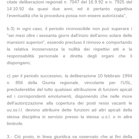
citate deliberazioni regionali n. 7047 del 16.9.92 e n. 7925 del
14.10.92 da quasi due anni, ed è pertanto oggettiva
l’eventualità che la procedura possa non essere autorizzata”;
b.3) in ogni caso, il periodo riconoscibile non può superare i
“sei mesi oltre i sessanta giorni dall’inizio dell’anno solare delle
mansioni superiori”, essendo precluso il rinnovo e comportando
la relativa inosservanza la nullità dei rispettivi atti e la
responsabilità personale e diretta degli organi che li
dispongano;
c) per il periodo successivo, la deliberazione 10 febbraio 1994
n. 856 della Giunta regionale, vincolante per l’USL,
precluderebbe del tutto qualsiasi attribuzione di funzioni apicali
ed i corrispondenti emolumenti, disponendo che nelle more
dell’autorizzazione alla copertura dei posti resisi vacanti le
uu.ss.l.l. devono attribuire dette funzioni ad altri apicali della
stessa disciplina in servizio presso la stessa u.s.l. o in altre
limitrofe.
3.- Ciò posto, in linea giuridica va osservato che ai fini della