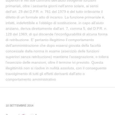
superiori e nei soli confronti dell'aiuto svolgente funzioni
primariali, oltre i sessanta giorni nell'anno solare, ai sensi
dell'art. 29 del D.P.R. n. 761 del 1979 è del tutto irrilevante il
difetto di un formale atto di incarico. La funzione primariale è,
infatti, indefettibile e l'obbligo di sostituzione, in capo all'aiuto
anziano, deriva direttamente dall'art. 7, comma 5, del D.P.R. n.
128 del 1969; di qui discende l'inconfigurabilità di alcuna forma
di retribuzione. E' pertanto illegittimo il comportamento
dell'amministrazione che dopo essersi giovata della facoltà
concessale dalla norma in esame (esercizio delle funzioni
superiori senza retribuzione) mantiene l'assegnazione, o tollera
l'esercizio delle mansioni, oltre il termine ivi previsto. Questa
illegittimità non si risolve in nullità assoluta, con il conseguente
travolgimento di tutti gli effetti derivanti dall'atto o
comportamento amministrativo
10 SETTEMBRE 2014