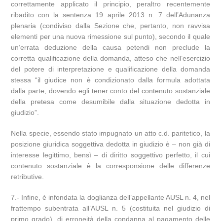
correttamente applicato il principio, peraltro recentemente
ribadito con la sentenza 19 aprile 2013 n. 7 dell’Adunanza
plenaria (condiviso dalla Sezione che, pertanto, non ravvisa
elementi per una nuova rimessione sul punto), secondo il quale
un’errata deduzione della causa petendi non preclude la
corretta qualificazione della domanda, atteso che nell’esercizio
del potere di interpretazione e qualificazione della domanda
stessa “il giudice non è condizionato dalla formula adottata
dalla parte, dovendo egli tener conto del contenuto sostanziale
della pretesa come desumibile dalla situazione dedotta in
giudizio”.
Nella specie, essendo stato impugnato un atto c.d. paritetico, la
posizione giuridica soggettiva dedotta in giudizio è – non già di
interesse legittimo, bensì – di diritto soggettivo perfetto, il cui
contenuto sostanziale è la corresponsione delle differenze
retributive.
7.- Infine, è infondata la doglianza dell’appellante AUSL n. 4, nel
frattempo subentrata all’AUSL n. 5 (costituita nel giudizio di
primo grado), di erroneità della condanna al pagamento delle