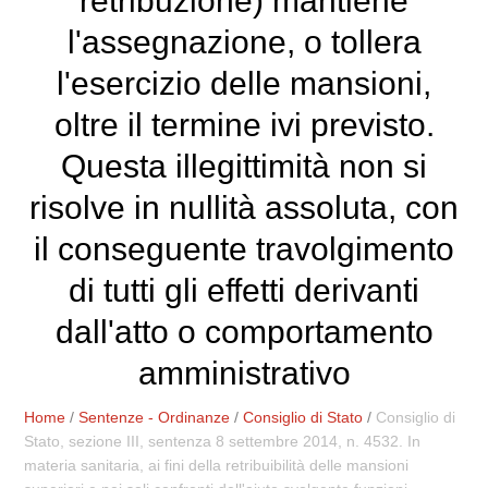
retribuzione) mantiene
l'assegnazione, o tollera
l'esercizio delle mansioni,
oltre il termine ivi previsto.
Questa illegittimità non si
risolve in nullità assoluta, con
il conseguente travolgimento
di tutti gli effetti derivanti
dall'atto o comportamento
amministrativo
Home
/
Sentenze - Ordinanze
/
Consiglio di Stato
/
Consiglio di
Stato, sezione III, sentenza 8 settembre 2014, n. 4532. In
materia sanitaria, ai fini della retribuibilità delle mansioni