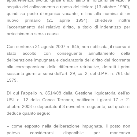
appartenenza svolta, quale unico aiuto in forza al servizio, a
seguito del collocamento a riposo del titolare (13 ottobre 1990),
quindi su posto d’organico vacante, e fino alla nomina di un
nuovo primario (21 aprile 1994); chiedeva inoltre
l’accertamento del relativo diritto, a titolo di indennizzo per
arricchimento senza causa.
Con sentenza 31 agosto 2007 n. 645, non notificata, il ricorso è
stato accolto, con conseguente annullamento della
deliberazione impugnata e declaratoria del diritto del ricorrente
alla corresponsione delle differenze retributive, detratti i primi
sessanta giorni ai sensi dell’art. 29, co. 2, del d.P.R. n. 761 del
1979.
Di qui l’appello n. 8514/08 della Gestione liquidatoria dell’ex
USL n. 12 della Conca Ternana, notificato i giorni 17 e 21
ottobre 2008 e depositato il 3 novembre seguente, col quale si
deduce quanto segue:
– come esposto nella deliberazione impugnata, il posto non
poteva considerarsi disponibile per mancanza