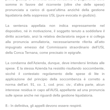
somme in favore del ricorrente (oltre che delle spese)
pronunciata a carico di quest’ultima anziché della gestione
liquidatoria della soppressa USL (pure evocata in giudizio).
La sentenza appellata non indica espressamente nel
dispositivo, né in motivazione, il soggetto tenuto a soddisfare il
diritto accertato, anzi la relativa declaratoria segue e si collega
alla pronuncia annullatoria, necessariamente riferita all’atto
impugnato emesso dal Commissario straordinario dell’USL
della Conca Ternana, come precisato in epigrafe.
La condanna dell’Azienda, dunque, deve intendersi limitata alle
spese. E la stessa Azienda ha resistito risultando soccombente,
sicché il contestato regolamento delle spese di lite in
applicazione del principio della soccombenza è corretto a
norma dell’art. 91, co. 1, cod. proc. civ.; d’altra parte, alcun
interesse residua in capo all’AUSL appellante ad una pronuncia
sulle spese anche nei riguardi della gestione liquidatoria.
8.- In definitiva, gli appelli devono essere respinti.