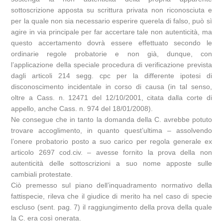
sottoscrizione apposta su scrittura privata non riconosciuta e
per la quale non sia necessario esperire querela di falso, può sì
agire in via principale per far accertare tale non autenticità, ma
questo accertamento dovrà essere effettuato secondo le
ordinarie regole probatorie e non già, dunque, con
l’applicazione della speciale procedura di verificazione prevista
dagli articoli 214 segg. cpc per la differente ipotesi di
disconoscimento incidentale in corso di causa (in tal senso,
oltre a Cass. n. 12471 del 12/10/2001, citata dalla corte di
appello, anche Cass. n. 974 del 18/01/2008).
Ne consegue che in tanto la domanda della C. avrebbe potuto
trovare accoglimento, in quanto quest’ultima – assolvendo
l’onere probatorio posto a suo carico per regola generale ex
articolo 2697 cod.civ. – avesse fornito la prova della non
autenticità delle sottoscrizioni a suo nome apposte sulle
cambiali protestate.
Ciò premesso sul piano dell’inquadramento normativo della
fattispecie, rileva che il giudice di merito ha nel caso di specie
escluso (sent. pag. 7) il raggiungimento della prova della quale
la C. era così onerata.