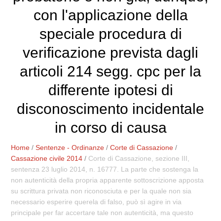
con l'applicazione della
speciale procedura di
verificazione prevista dagli
articoli 214 segg. cpc per la
differente ipotesi di
disconoscimento incidentale
in corso di causa
Home
/
Sentenze - Ordinanze
/
Corte di Cassazione
/
Cassazione civile 2014
/
Corte di Cassazione, sezione III,
sentenza 23 luglio 2014, n. 16777. La parte che sostenga la
non autenticità della propria apparente sottoscrizione apposta
su scrittura privata non riconosciuta e per la quale non sia
necessario esperire querela di falso, può sì agire in via
principale per far accertare tale non autenticità, ma questo