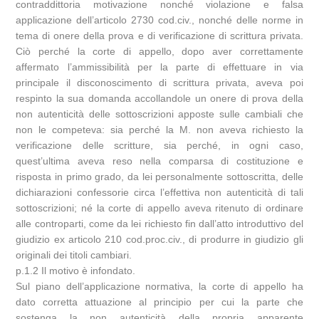
contraddittoria motivazione nonché violazione e falsa
applicazione dell’articolo 2730 cod.civ., nonché delle norme in
tema di onere della prova e di verificazione di scrittura privata.
Ciò perché la corte di appello, dopo aver correttamente
affermato l’ammissibilità per la parte di effettuare in via
principale il disconoscimento di scrittura privata, aveva poi
respinto la sua domanda accollandole un onere di prova della
non autenticità delle sottoscrizioni apposte sulle cambiali che
non le competeva: sia perché la M. non aveva richiesto la
verificazione delle scritture, sia perché, in ogni caso,
quest’ultima aveva reso nella comparsa di costituzione e
risposta in primo grado, da lei personalmente sottoscritta, delle
dichiarazioni confessorie circa l’effettiva non autenticità di tali
sottoscrizioni; né la corte di appello aveva ritenuto di ordinare
alle controparti, come da lei richiesto fin dall’atto introduttivo del
giudizio ex articolo 210 cod.proc.civ., di produrre in giudizio gli
originali dei titoli cambiari.
p.1.2 Il motivo è infondato.
Sul piano dell’applicazione normativa, la corte di appello ha
dato corretta attuazione al principio per cui la parte che
sostenga la non autenticità della propria apparente