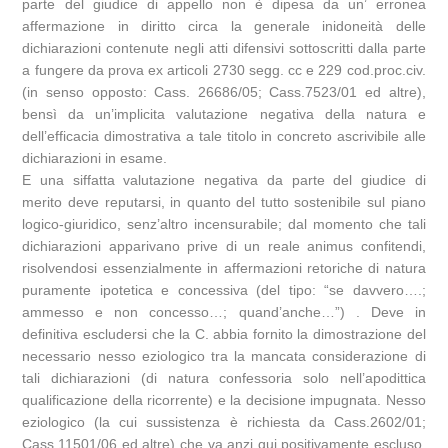
parte del giudice di appello non è dipesa da un’ erronea
affermazione in diritto circa la generale inidoneità delle
dichiarazioni contenute negli atti difensivi sottoscritti dalla parte
a fungere da prova ex articoli 2730 segg. cc e 229 cod.proc.civ.
(in senso opposto: Cass. 26686/05; Cass.7523/01 ed altre),
bensì da un’implicita valutazione negativa della natura e
dell’efficacia dimostrativa a tale titolo in concreto ascrivibile alle
dichiarazioni in esame.
E una siffatta valutazione negativa da parte del giudice di
merito deve reputarsi, in quanto del tutto sostenibile sul piano
logico-giuridico, senz’altro incensurabile; dal momento che tali
dichiarazioni apparivano prive di un reale animus confitendi,
risolvendosi essenzialmente in affermazioni retoriche di natura
puramente ipotetica e concessiva (del tipo: “se davvero….;
ammesso e non concesso…; quand’anche…”) . Deve in
definitiva escludersi che la C. abbia fornito la dimostrazione del
necessario nesso eziologico tra la mancata considerazione di
tali dichiarazioni (di natura confessoria solo nell’apodittica
qualificazione della ricorrente) e la decisione impugnata. Nesso
eziologico (la cui sussistenza è richiesta da Cass.2602/01;
Cass.11501/06 ed altre) che va anzi qui positivamente escluso,