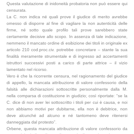
Questa valutazione di inidoneità probatoria non può essere qui
censurata.
La C. non indica né quali prove il giudice di merito avrebbe
omesso di disporre al fine di vagliare la non autenticità delle
firme, né sotto quale profilo tali prove sarebbero state
certamente decisive allo scopo. In assenza di tale indicazione,
nemmeno il mancato ordine di esibizione dei titoli in originale ex
articolo 210 cod.proc.civ. potrebbe concretare – stante la sua
finalità meramente strumentale e di ingresso ad accertamenti
istruttori successivi posti a carico di parte attrice – il vizio
lamentato nel ricorso.
Vero è che la ricorrente censura, nel ragionamento del giudice
di appello, la mancata attribuzione di valore confessorio della
falsità alle dichiarazioni sottoscritte personalmente dalla M.
nella comparsa di costituzione in giudizio; così riportate: “se la
C. dice di non aver lei sottoscritto i titoli per cui è causa, e noi
non abbiamo motivi per dubitarne, ella non è debitrice, non
deve alcunché ad alcuno e né tantomeno deve ritenersi
danneggiata dal protesto”.
Orbene, questa mancata attribuzione di valore confessorio da