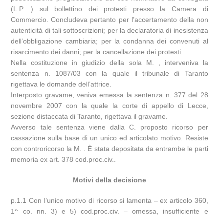
(L.P. ) sul bollettino dei protesti presso la Camera di
Commercio. Concludeva pertanto per l’accertamento della non
autenticità di tali sottoscrizioni; per la declaratoria di inesistenza
dell’obbligazione cambiaria; per la condanna dei convenuti al
risarcimento dei danni; per la cancellazione dei protesti.
Nella costituzione in giudizio della sola M. , interveniva la
sentenza n. 1087/03 con la quale il tribunale di Taranto
rigettava le domande dell’attrice.
Interposto gravame, veniva emessa la sentenza n. 377 del 28
novembre 2007 con la quale la corte di appello di Lecce,
sezione distaccata di Taranto, rigettava il gravame.
Avverso tale sentenza viene dalla C. proposto ricorso per
cassazione sulla base di un unico ed articolato motivo. Resiste
con controricorso la M. . È stata depositata da entrambe le parti
memoria ex art. 378 cod.proc.civ..
Motivi della decisione
p.1.1 Con l’unico motivo di ricorso si lamenta – ex articolo 360,
1^ co. nn. 3) e 5) cod.proc.civ. – omessa, insufficiente e