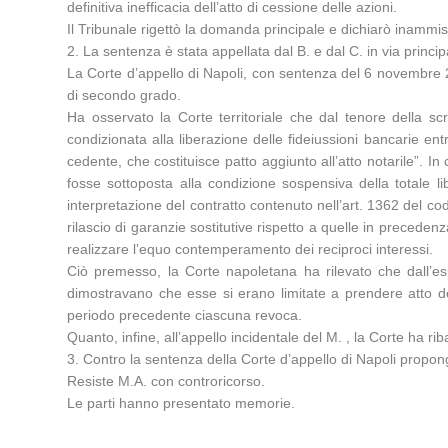
definitiva inefficacia dell’atto di cessione delle azioni.
Il Tribunale rigettò la domanda principale e dichiarò inammi
2. La sentenza è stata appellata dal B. e dal C. in via princip
La Corte d’appello di Napoli, con sentenza del 6 novembre 
di secondo grado.
Ha osservato la Corte territoriale che dal tenore della s
condizionata alla liberazione delle fideiussioni bancarie en
cedente, che costituisce patto aggiunto all’atto notarile”. In
fosse sottoposta alla condizione sospensiva della totale l
interpretazione del contratto contenuto nell’art. 1362 del co
rilascio di garanzie sostitutive rispetto a quelle in precedenz
realizzare l’equo contemperamento dei reciproci interessi.
Ciò premesso, la Corte napoletana ha rilevato che dall’esp
dimostravano che esse si erano limitate a prendere atto d
periodo precedente ciascuna revoca.
Quanto, infine, all’appello incidentale del M. , la Corte ha 
3. Contro la sentenza della Corte d’appello di Napoli propongo
Resiste M.A. con controricorso.
Le parti hanno presentato memorie.