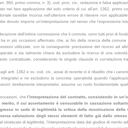
l’art. 360, primo comma, n. 3), cod. proc. civ., violazione e falsa applicaz
to nel fare applicazione del solo criterio di cui all’art. 1362, primo 
riale sarebbe incorsa nell’ulteriore errore di ritenere non applicabile l
ebbe dovuto imporre un’interpretazione nel senso che l’espressione tot
iderazione dell’intima connessione che li connota, sono tutti privi di fon
 ha in più occasioni affermato che, ai fini della ricerca della comune 
ssioni utilizzate, con la conseguente preclusione del ricorso ad altri
rate e sia talmente chiara da escludere la ricerca di una volontà di
ontesto contrattuale, considerando le singole clausole in correlazione t
 agli artt. 1362 e ss. cod. civ., assai di recente si è ribadito che i cano
 integrativi e ne escludono la concreta operatività quando l’applicazi
 canoni strettamente interpretativi, assume un ruolo fondamentale quell
 occasioni, che
l’interpretazione del contratto, consistendo in un’
 di merito, il cui accertamento è censurabile in cassazione solta
resso in sede di legittimità la critica della ricostruzione della
ersa valutazione degli stessi elementi di fatto già dallo stesso
 sindacato di legittimità, l’interpretazione data dal giudice di merito a