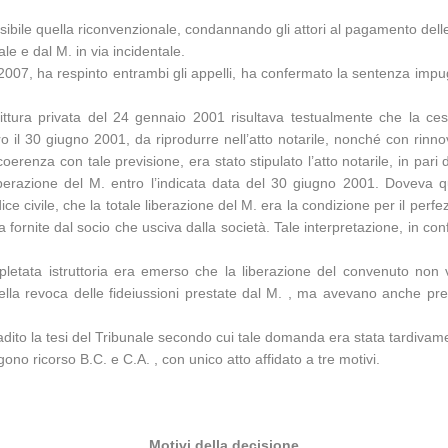
ssibile quella riconvenzionale, condannando gli attori al pagamento dell
ale e dal M. in via incidentale.
2007, ha respinto entrambi gli appelli, ha confermato la sentenza imp
crittura privata del 24 gennaio 2001 risultava testualmente che la c
tro il 30 giugno 2001, da riprodurre nell’atto notarile, nonché con rin
 coerenza con tale previsione, era stato stipulato l’atto notarile, in par
iberazione del M. entro l’indicata data del 30 giugno 2001. Doveva qui
dice civile, che la totale liberazione del M. era la condizione per il pe
a fornite dal socio che usciva dalla società. Tale interpretazione, in conf
letata istruttoria era emerso che la liberazione del convenuto non vi
ella revoca delle fideiussioni prestate dal M. , ma avevano anche pre
ribadito la tesi del Tribunale secondo cui tale domanda era stata tardiva
no ricorso B.C. e C.A. , con unico atto affidato a tre motivi.
Motivi della decisione