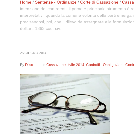
Home
/
Sentenze - Ordinanze
/
Corte di Cassazione
/
Cassaz
intenzione dei contraenti, il primo e principale strumento è r
interpretativi, quando la comune volontà delle parti emerga 
precisandosi, poi, che il rilievo da assegnare alla formulazion
dell'art. 1363 cod. civ.
25 GIUGNO 2014
By
D'Isa
In
Cassazione civile 2014
,
Contratti - Obbligazioni
,
Contr