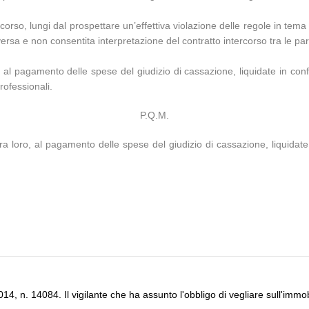
 ricorso, lungi dal prospettare un’effettiva violazione delle regole in tem
versa e non consentita interpretazione del contratto intercorso tra le part
 al pagamento delle spese del giudizio di cassazione, liquidate in confo
rofessionali.
P.Q.M.
o fra loro, al pagamento delle spese del giudizio di cassazione, liquida
4, n. 14084. Il vigilante che ha assunto l'obbligo di vegliare sull'immob