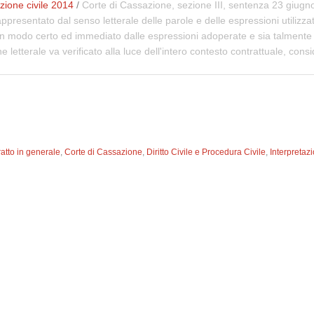
ione civile 2014
/
Corte di Cassazione, sezione III, sentenza 23 giugno
appresentato dal senso letterale delle parole e delle espressioni utilizzat
in modo certo ed immediato dalle espressioni adoperate e sia talmente c
e letterale va verificato alla luce dell'intero contesto contrattuale, con
atto in generale
,
Corte di Cassazione
,
Diritto Civile e Procedura Civile
,
Interpretaz