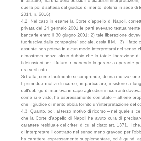
in astratto, ma una delle possibili e plausibili interpretazio
quella poi disattesa dal giudice di merito, dolersi in sede d
2014, n. 5016).
4.2. Nel caso in esame la Corte d’appello di Napoli, corret
privata del 24 gennaio 2001 le parti avevano testualmente p
bancarie entro il 30 giugno 2001; 2) tale liberazione dovev
fuoriusciva dalla compagine” sociale, ossia il M. ; 3) il fat
assunte non poteva in alcun modo interpretarsi nel senso che 
dimostrava senza alcun dubbio che la totale liberazione di co
fideiussioni per il futuro, rimanendo la garanzia operante pe
era verificato.
Si tratta, come facilmente si comprende, di una motivazione b
I primi due motivi di ricorso, in particolare, insistono a l
dell’obbligo di manleva in capo agli odierni ricorrenti dove
come si è visto, ha espressamente confutato – attiene proprio
che il giudice di merito abbia fornito un’interpretazione del 
4.3. Quanto, poi, al terzo motivo di ricorso – nel quale si cen
che la Corte d’appello di Napoli ha avuto cura di precisar
carattere residuale dei criteri di cui al citato art. 1371. Il 
di interpretare il contratto nel senso meno gravoso per l’obbl
ha carattere espressamente supplementare, ed è quindi applicab