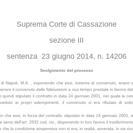
Suprema Corte di Cassazione
sezione III
sentenza 23 giugno 2014, n. 14206
Svolgimento del processo
e di Napoli, M.A. , esponendo che essi, insieme al convenuto, erano s
berare il convenuto dalle fideiussioni a suo tempo prestate in favore del
stato quindi stipulato il contratto in data 24 gennaio 2001, nel quale la c
duto ai propri adempimenti, il convenuto si era rifiutato di sottoscr
to che essi, in forza del contratto stipulato in data 24 gennaio 2001, e
 sensi dell’art. 2932 cod. civ., disponendo in loro favore il trasferimen
evo che la condizione sospensiva non si era, in realtà, avverata; in via r