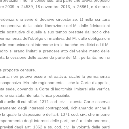
nterpretazioni, non è consentito, alla parte che aveva proposto
novembre 2009, n. 24539, 18 novembre 2013, n. 25861, e 4 marzo
idenza una serie di decisive circostanze: 1) nella scrittura
ospensiva della totale liberazione del M. dalle fideiussioni
zie sostitutive di quelle a suo tempo prestate dal socio che
a permanenza dell’obbligo di manleva del M. dalle obbligazioni
lle comunicazioni intercorse tra le banche creditrici ed il M.
redito si erano limitati a prendere atto del venire meno delle
ta la cessione delle azioni da parte del M. , pertanto, non si
lle proposte censure.
bancaria, non poteva essere retroattiva, sicché la permanenza
ne sospensiva. Ma tale ragionamento – che la Corte d’appello,
 sede, dovendo la Corte di legittimità limitarsi alla verifica
one sia stata ritenuta l’unica possibile.
ali quello di cui all’art. 1371 cod. civ. – questa Corte osserva
eramento degli interessi contrapposti, richiamando anche il
do la quale la disposizione dell’art. 1371 cod. civ., che impone
emperamento degli interessi delle parti, se è a titolo oneroso,
evisti dagli artt. 1362 e ss. cod. civ., la volontà delle parti