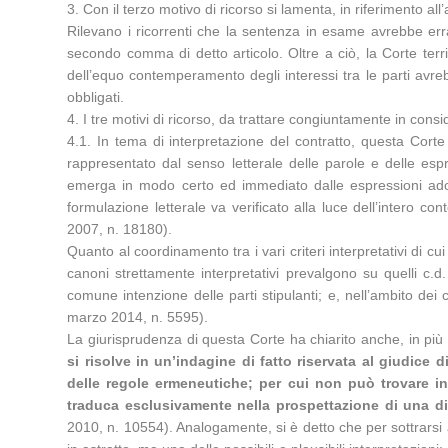
3. Con il terzo motivo di ricorso si lamenta, in riferimento al
Rilevano i ricorrenti che la sentenza in esame avrebbe erra
secondo comma di detto articolo. Oltre a ciò, la Corte territo
dell’equo contemperamento degli interessi tra le parti avr
obbligati.
4. I tre motivi di ricorso, da trattare congiuntamente in cons
4.1. In tema di interpretazione del contratto, questa Corte
rappresentato dal senso letterale delle parole e delle espre
emerga in modo certo ed immediato dalle espressioni adope
formulazione letterale va verificato alla luce dell’intero c
2007, n. 18180).
Quanto al coordinamento tra i vari criteri interpretativi di cui
canoni strettamente interpretativi prevalgono su quelli c.d.
comune intenzione delle parti stipulanti; e, nell’ambito dei
marzo 2014, n. 5595).
La giurisprudenza di questa Corte ha chiarito anche, in più
si risolve in un’indagine di fatto riservata al giudice
delle regole ermeneutiche; per cui non può trovare ing
traduca esclusivamente nella prospettazione di una div
2010, n. 10554). Analogamente, si è detto che per sottrarsi al