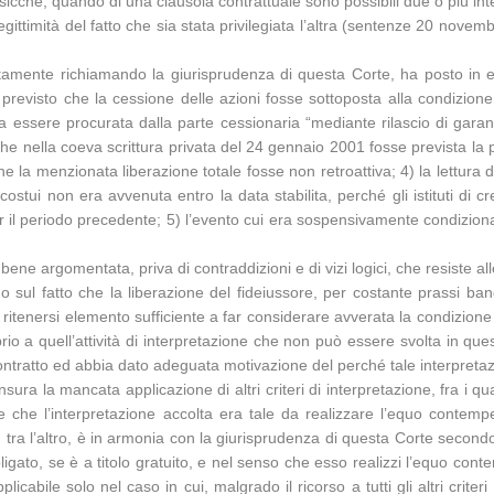
ni; sicché, quando di una clausola contrattuale sono possibili due o più i
i legittimità del fatto che sia stata privilegiata l’altra (sentenze 20 
tamente richiamando la giurisprudenza di questa Corte, ha posto in ev
revisto che la cessione delle azioni fosse sottoposta alla condizione s
a essere procurata dalla parte cessionaria “mediante rilascio di garan
to che nella coeva scrittura privata del 24 gennaio 2001 fosse prevista l
la menzionata liberazione totale fosse non retroattiva; 4) la lettura de
stui non era avvenuta entro la data stabilita, perché gli istituti di c
r il periodo precedente; 5) l’evento cui era sospensivamente condiziona
ene argomentata, priva di contraddizioni e di vizi logici, che resiste a
ungo sul fatto che la liberazione del fideiussore, per costante prassi 
va ritenersi elemento sufficiente a far considerare avverata la condizio
 a quell’attività di interpretazione che non può essere svolta in questa
contratto ed abbia dato adeguata motivazione del perché tale interpretazi
sura la mancata applicazione di altri criteri di interpretazione, fra i qu
e che l’interpretazione accolta era tale da realizzare l’equo contemp
che, tra l’altro, è in armonia con la giurisprudenza di questa Corte secon
igato, se è a titolo gratuito, e nel senso che esso realizzi l’equo cont
ile solo nel caso in cui, malgrado il ricorso a tutti gli altri criteri pr