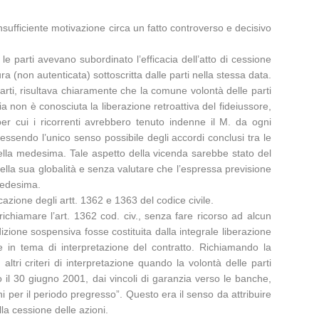
insufficiente motivazione circa un fatto controverso e decisivo
 le parti avevano subordinato l’efficacia dell’atto di cessione
a (non autenticata) sottoscritta dalle parti nella stessa data.
rti, risultava chiaramente che la comune volontà delle parti
ia non è conosciuta la liberazione retroattiva del fideiussore,
er cui i ricorrenti avrebbero tenuto indenne il M. da ogni
essendo l’unico senso possibile degli accordi conclusi tra le
della medesima. Tale aspetto della vicenda sarebbe stato del
nella sua globalità e senza valutare che l’espressa previsione
 medesima.
cazione degli artt. 1362 e 1363 del codice civile.
richiamare l’art. 1362 cod. civ., senza fare ricorso ad alcun
zione sospensiva fosse costituita dalla integrale liberazione
me in tema di interpretazione del contratto. Richiamando la
 altri criteri di interpretazione quando la volontà delle parti
o il 30 giugno 2001, dai vincoli di garanzia verso le banche,
i per il periodo pregresso”. Questo era il senso da attribuire
lla cessione delle azioni.