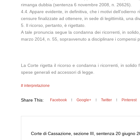
rimanga dubbia (sentenza 6 novembre 2008, n. 26626).
4.4. Appare evidente, in definitiva, che i motivi dell’odierno
censure finalizzate ad ottenere, in sede di legittimità, una di
5. Il ricorso, pertanto, è rigettato.
A tale pronuncia segue la condanna dei ricorrenti, in solido,
marzo 2014, n. 55, sopravvenuto a disciplinare i compensi p
La Corte rigetta il ricorso e condanna i ricorrenti, in solid
spese generali ed accessori di legge.
interpretazione
Share This:
Facebook
Google+
Twitter
Pinterest
Corte di Cassazione, sezione III, sentenza 20 giugno 201