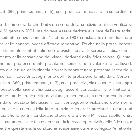
ll’art. 360, primo comma, n. 5), cod. proc. civ., omessa o, in subordine, 
io di primo grado che l’individuazione della condizione al cui verificarsi
l 24 gennaio 2001, ma doveva essere dedotta alla luce dell’altra scrittur
 precedente convenzione del 18 ottobre 1999 conclusa tra le medesime pa
te delle banche, aventi efficacia retroattiva. Poiché nella prassi bancar
o strumento contrattualmente previsto, ossia l’espressa indicazione p
ento della cessazione dei vincoli derivanti dalla fideiussione. Questo 
zione non può essere interpretata nel senso di una valenza retroattiva 
ata alla lettura della singola clausola senza tenere presente l’accordo 
 senso in caso di accoglimento dell’interpretazione fornita dalla Corte
all’art. 360, primo comma, n. 3), cod. proc. civ., violazione e falsa appli
osto della sicura chiarezza degli accordi contrattuali, si è limitata a 
tenuto letterale della previsione, la sentenza ha ritenuto che la condi
ti dalle prestate fideiussioni, con conseguente violazione delle nor
o che il criterio della interpretazione letterale preclude il ricorso ad
ciò che le parti intendevano ottenere era che il M. fosse sciolto, entr
 pagamento che fosse derivato dalla ovvia operatività delle fideiussion
 parti e questa era la condizione sospensiva cui era collegato l’effetto de