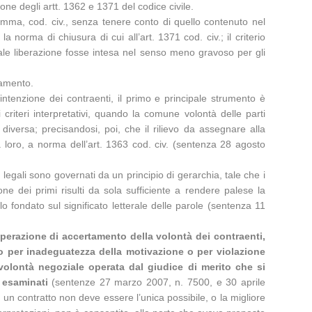
ione degli artt. 1362 e 1371 del codice civile.
comma, cod. civ., senza tenere conto di quello contenuto nel
a norma di chiusura di cui all’art. 1371 cod. civ.; il criterio
ale liberazione fosse intesa nel senso meno gravoso per gli
damento.
intenzione dei contraenti, il primo e principale strumento è
 criteri interpretativi, quando la comune volontà delle parti
versa; precisandosi, poi, che il rilievo da assegnare alla
ra loro, a norma dell’art. 1363 cod. civ. (sentenza 28 agosto
ni legali sono governati da un principio di gerarchia, tale che i
one dei primi risulti da sola sufficiente a rendere palese la
o fondato sul significato letterale delle parole (sentenza 11
operazione di accertamento della volontà dei contraenti,
nto per inadeguatezza della motivazione o per violazione
 volontà negoziale operata dal giudice di merito che si
 esaminati
(sentenze 27 marzo 2007, n. 7500, e 30 aprile
d un contratto non deve essere l’unica possibile, o la migliore