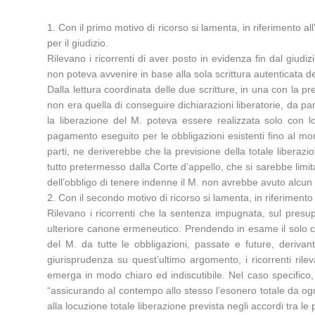
1. Con il primo motivo di ricorso si lamenta, in riferimento a
per il giudizio.
Rilevano i ricorrenti di aver posto in evidenza fin dal giudiz
non poteva avvenire in base alla sola scrittura autenticata de
Dalla lettura coordinata delle due scritture, in una con la
non era quella di conseguire dichiarazioni liberatorie, da par
la liberazione del M. poteva essere realizzata solo con l
pagamento eseguito per le obbligazioni esistenti fino al mom
parti, ne deriverebbe che la previsione della totale libera
tutto pretermesso dalla Corte d’appello, che si sarebbe limit
dell’obbligo di tenere indenne il M. non avrebbe avuto alcun
2. Con il secondo motivo di ricorso si lamenta, in riferimento 
Rilevano i ricorrenti che la sentenza impugnata, sul presupp
ulteriore canone ermeneutico. Prendendo in esame il solo con
del M. da tutte le obbligazioni, passate e future, derivan
giurisprudenza su quest’ultimo argomento, i ricorrenti rilevan
emerga in modo chiaro ed indiscutibile. Nel caso specifico, 
“assicurando al contempo allo stesso l’esonero totale da ogni
alla locuzione totale liberazione prevista negli accordi tra le