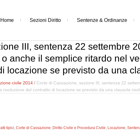
Home
Sezioni Diritto
Sentenze & Ordinanze
ione III, sentenza 22 settembre 2
o anche il semplice ritardo nel ve
 di locazione se previsto da una cl
ione civile 2014
/
Corte di Cassazione, sezione III, sentenza 22 sette
a risoluzione del contratto di locazione se previsto da una clausola riso
tti tipici
,
Corte di Cassazione
,
Diritto Civile e Procedura Civile
,
Locazione
,
Senten