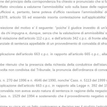
ione del principio della corrispondenza fra chiesto e pronunciato che si f
 affatto vincolata a valutarne l’ammissibilita’ solo sulla base delle rag
 ufficiosi e, pertanto, bene poteva d’ufficio ravvisare l’ammissibilita’
8, articolo 55 ed essendo insorta contestazione sull’applicabilita’ del
la reiezione del motivo e’ il seguente: “poiche’ il giudice investito di 
da chi impugna e, dunque, senza che la valutazione di ammissibilita’ s
violazione dell’articolo 112 c.p.c. e dell’articolo 342 c.p.c. di fronte al
ziale di sentenza appellabile di un provvedimento di convalida di sfratt
cazione dell’articolo 663 c.p.c. in rapporto all’articolo 665 c.p.c., all
be ritenuto che la presenza della richiesta della conduttrice dell’ista
olta non condivisa dal Tribunale, la pronuncia dell’ordinanza di conval
 n. 270 del 1996 e n. 4646 del 1990, nonche’ Cass. n. 5113 del 1999 r
licazione dell’articolo 663 c.p.c. in rapporto alla Legge n. 392 del 197
 convalida non aveva avuto natura di sentenza in ragione della negazion
ass. n. 1529 del 1994 e sostenendo che il provvedimento negativo o c
one su circa sic un fatto controverso e decisivo per il giudizio (articol