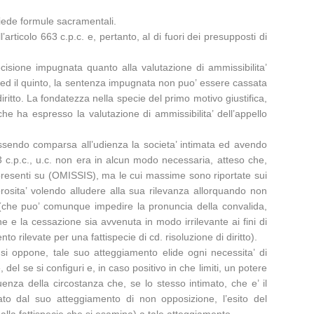
hiede formule sacramentali.
rticolo 663 c.p.c. e, pertanto, al di fuori dei presupposti di
isione impugnata quanto alla valutazione di ammissibilita’
to ed il quinto, la sentenza impugnata non puo’ essere cassata
ritto. La fondatezza nella specie del primo motivo giustifica,
he ha espresso la valutazione di ammissibilita’ dell’appello
 essendo comparsa all’udienza la societa’ intimata ed avendo
663 c.p.c., u.c. non era in alcun modo necessaria, atteso che,
resenti su (OMISSIS), ma le cui massime sono riportate sui
morosita’ volendo alludere alla sua rilevanza allorquando non
’ (che puo’ comunque impedire la pronuncia della convalida,
ne e la cessazione sia avvenuta in modo irrilevante ai fini di
rilevate per una fattispecie di cd. risoluzione di diritto).
si oppone, tale suo atteggiamento elide ogni necessita’ di
l se si configuri e, in caso positivo in che limiti, un potere
enza della circostanza che, se lo stesso intimato, che e’ il
to dal suo atteggiamento di non opposizione, l’esito del