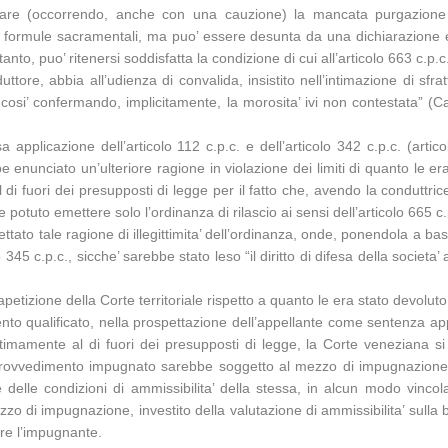
ficare (occorrendo, anche con una cauzione) la mancata purgazione
i formule sacramentali, ma puo’ essere desunta da una dichiarazione eq
to, puo’ ritenersi soddisfatta la condizione di cui all’articolo 663 c.p.
tore, abbia all’udienza di convalida, insistito nell’intimazione di sfrat
e cosi’ confermando, implicitamente, la morosita’ ivi non contestata” (
 applicazione dell’articolo 112 c.p.c. e dell’articolo 342 c.p.c. (arti
bbe enunciato un’ulteriore ragione in violazione dei limiti di quanto le er
 di fuori dei presupposti di legge per il fatto che, avendo la conduttri
be potuto emettere solo l’ordinanza di rilascio ai sensi dell’articolo 665 c
tato tale ragione di illegittimita’ dell’ordinanza, onde, ponendola a ba
lo 345 c.p.c., sicche’ sarebbe stato leso “il diritto di difesa della soci
apetizione della Corte territoriale rispetto a quanto le era stato devoluto
ento qualificato, nella prospettazione dell’appellante come sentenza ap
ttimamente al di fuori dei presupposti di legge, la Corte veneziana si
 provvedimento impugnato sarebbe soggetto al mezzo di impugnazione es
 delle condizioni di ammissibilita’ della stessa, in alcun modo vinc
zzo di impugnazione, investito della valutazione di ammissibilita’ sull
are l’impugnante.