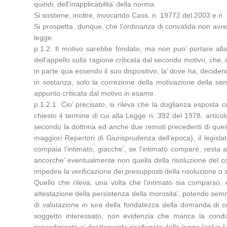
quindi, dell’inapplicabilita’ della norma.
Si sostiene, inoltre, invocando Cass. n. 19772 del 2003 e n.
Si prospetta, dunque, che l’ordinanza di convalida non avrebb
legge.
p.1.2. Il motivo sarebbe fondato, ma non puo’ portare all
dell’appello sulla ragione criticata dal secondo motivo, che,
in parte qua essendo il suo dispositivo, la’ dove ha, deciden
in sostanza, solo la correzione della motivazione della sen
appunto criticata dal motivo in esame.
p.1.2.1. Cio’ precisato, si rileva che la doglianza esposta
chiesto il termine di cui alla Legge n. 392 del 1978, articol
secondo la dottrina ed anche due remoti precedenti di que
maggiori Repertori di Giurisprudenza dell’epoca), il legisla
compaia l’intimato, giacche’, se l’intimato compare, resta
ancorche’ eventualmente non quella della risoluzione del cont
impedire la verificazione dei presupposti della risoluzione o
Quello che rileva, una volta che l’intimato sia comparso,
attestazione della persistenza della morosita’, potendo semma
di valutazione in iure della fondatezza della domanda di co
soggetto interessato, non evidenzia che manca la condiz