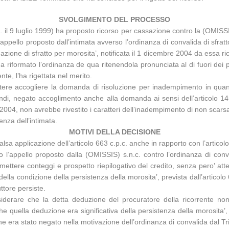
SVOLGIMENTO DEL PROCESSO
.a. il 9 luglio 1999) ha proposto ricorso per cassazione contro la (OMIS
’appello proposto dall’intimata avverso l’ordinanza di convalida di sfra
azione di sfratto per morosita’, notificata il 1 dicembre 2004 da essa r
riformato l’ordinanza de qua ritenendola pronunciata al di fuori dei p
nte, l’ha rigettata nel merito.
potere accogliere la domanda di risoluzione per inadempimento in quan
 quindi, negato accoglimento anche alla domanda ai sensi dell’articolo 
 2004, non avrebbe rivestito i caratteri dell’inadempimento di non scar
tenza dell’intimata.
MOTIVI DELLA DECISIONE
alsa applicazione dell’articolo 663 c.p.c. anche in rapporto con l’articolo
l’appello proposto dalla (OMISSIS) s.n.c. contro l’ordinanza di conva
imettere conteggi e prospetto riepilogativo del credito, senza pero’ at
a condizione della persistenza della morosita’, prevista dall’articolo 
ttore persiste.
onsiderare che la detta deduzione del procuratore della ricorrente n
che quella deduzione era significativa della persistenza della morosita
che era stato negato nella motivazione dell’ordinanza di convalida dal T