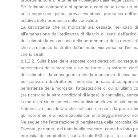
procedimento e’ direttamente ricollegato dalla legge (salvo l
Se l’intimato compare e si oppone o comunque tiene un att
nella cognizione piena, previa eventuale pronuncia dell’ord
ostativa della pronuncia della convalida.
La circostanza che la morosita’ sia cessata, nel caso di 
all’emanazione dell’ordinanza di rilascio ai sensi dell’art
dell’intimato la cessazione della permanenza della morosita
che sia disposto lo sfratto dell’intimato, viceversa, se l’in
che lo sfratti.
p.1.2.2. Sulla base delle esposte considerazioni, consegue c
persistenza della morosita’ e ne ha tratto – in astratto, ci
dell’intimate – la conseguenza che la mancanza di essa sareb
per convalida di sfratto per morosita’, in caso di comparizio
persistenza della morosita’, l’attestazione di cui all’ultim
(se ricorrono le altre condizioni di legge) la convalida, sen
la morosita’ sia in ipotesi cessata diviene rilevante solo com
Ebbene, va considerato che nel caso di specie la parte inti
qui ricorrente, era incompatibile con un atteggiamento di no
Ne segue che l’attestazione di persistenza della morosita’ div
Diventa, pertanto, del tutto inutile evocare, come ha fatto par
morosita’ del conduttore, cui l’articolo 663 c.p.c., u.c. subor