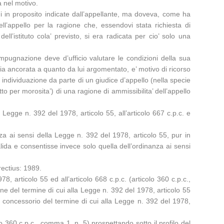
a nel motivo.
ioni in proposito indicate dall’appellante, ma doveva, come ha
 dell’appello per la ragione che, essendovi stata richiesta di
l’istituto cola’ previsto, si era radicata per cio’ solo una
un’impugnazione deve d’ufficio valutare le condizioni della sua
ia ancorata a quanto da lui argomentato, e’ motivo di ricorso
la individuazione da parte di un giudice d’appello (nella specie
o per morosita’) di una ragione di ammissibilita’ dell’appello
a Legge n. 392 del 1978, articolo 55, all’articolo 667 c.p.c. e
nza ai sensi della Legge n. 392 del 1978, articolo 55, pur in
ida e consentisse invece solo quella dell’ordinanza ai sensi
ectius: 1989.
8, articolo 55 ed all’articolo 668 c.p.c. (articolo 360 c.p.c.,
e del termine di cui alla Legge n. 392 del 1978, articolo 55
oncessorio del termine di cui alla Legge n. 392 del 1978,
o 360 c.p.c., comma 1, n. 5) prospettando sotto il profilo del