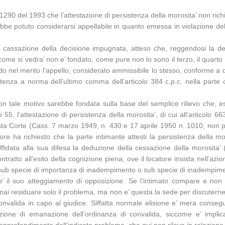
 1290 del 1993 che l’attestazione di persistenza della morosita’ non ric
e potuto considerarsi appellabile in quanto emessa in violazione dell’a
a cassazione della decisione impugnata, atteso che, reggendosi la dec
 come si vedra’ non e’ fondato, come pure non lo sono il terzo, il quar
do nel merito l’appello, considerato ammissibile lo stesso, conforme a di
tenza a norma dell’ultimo comma dell’articolo 384 c.p.c. nella parte c
 con tale motivo sarebbe fondata sulla base del semplice rilievo che,
o 55, l’attestazione di persistenza della morosita’, di cui all’articolo 
sta Corte (Cass. 7 marzo 1949, n. 430 e 17 aprile 1950 n. 1010, non p
tore ha richiesto che la parte intimante attesti la persistenza della 
 affidata alla sua difesa la deduzione della cessazione della morosita
ratto all’esito della cognizione piena, ove il locatore insista nell’azio
 sub specie di importanza di inadempimento o sub specie di inadempimento 
 e’ il suo atteggiamento di opposizione. Se l’intimato compare e non 
i residuare solo il problema, ma non e’ questa la sede per discuterne, de
nvalida in capo al giudice. Siffatta normale elisione e’ mera consegu
ione di emanazione dell’ordinanza di convalida, siccome e’ implica