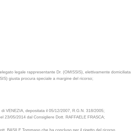
egato legale rappresentante Dr. (OMISSIS), elettivamente domiciliata 
IS) giusta procura speciale a margine del ricorso;
i VENEZIA, depositata il 05/12/2007, R.G.N. 318/2005;
za del 23/05/2014 dal Consigliere Dott. RAFFAELE FRASCA;
Dott. BASILE Tommaso che ha concluso per il rigetto del ricorso.