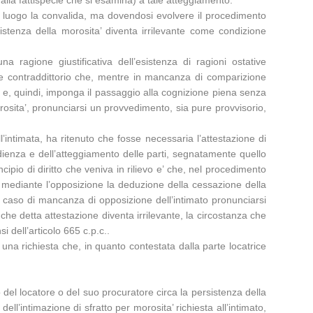
alla fattispecie che si esamina) a tale atteggiamento.
 luogo la convalida, ma dovendosi evolvere il procedimento
sistenza della morosita’ diventa irrilevante come condizione
 ragione giustificativa dell’esistenza di ragioni ostative
ebbe contraddittorio che, mentre in mancanza di comparizione
 e, quindi, imponga il passaggio alla cognizione piena senza
orosita’, pronunciarsi un provvedimento, sia pure provvisorio,
’intimata, ha ritenuto che fosse necessaria l’attestazione di
udienza e dell’atteggiamento delle parti, segnatamente quello
pio di diritto che veniva in rilievo e’ che, nel procedimento
iva mediante l’opposizione la deduzione della cessazione della
el caso di mancanza di opposizione dell’intimato pronunciarsi
che detta attestazione diventa irrilevante, la circostanza che
 dell’articolo 665 c.p.c..
na richiesta che, in quanto contestata dalla parte locatrice
io del locatore o del suo procuratore circa la persistenza della
ell’intimazione di sfratto per morosita’ richiesta all’intimato,