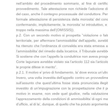
nell’ambito del procedimento sommario, al fine di certi
provvedimento. Tale attestazione non richiede l’adozione d
del caso, anche il contegno processuale del conduttore. Pertan
formale attestazione di persistenza della morosita’ del condut
confermando, implicitamente, la morosita’ ivi introduttivo, 
troppo nella massima dell'(OMISSIS)).
p.2. Con un secondo motivo si prospetta “violazione o falsa
territoriale, per affermare l’ammissibilita’ dell’appello, avre
ha ritenuto che l’ordinanza di convalida era stata emessa al
l’ammissibilita’ del rimedio dalla locatrice, il Tribunale avreb
Si sostiene che con l’appello la conduttrice non aveva prospet
Corte lagunare avrebbe violato sia l’articolo 112 sia l’artico
le proprie difese in merito”.
p.2.1. Il motivo e’ privo di fondamento, la’ dove evoca un’ultr
Invero, una volta investita dell’appello contro un provvedim
sull’assunto che quest’ultima fosse stata pronunciata illegi
investito di un’impugnazione con la prospettazione che il
motivo in esame, non vede quel giudice, nella valutazione
l’apprezzamento della condizioni di ammissibilita’ di ogni me
d’ufficio, al di la’, dunque, di quello che ha potuto argoment