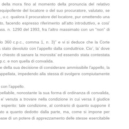
 della mora fino al momento della pronuncia del relativo
uipollente del locatore o del suo procuratore, valutato, se
c., u.c. qualora il procuratore del locatore, pur omettendo una
to, facendo espresso riferimento all’atto introduttivo, e cosi’
Cass. n. 1290 del 1993, fra l’altro massimato con un “non” di
colo 360 c.p.c., comma 1, n. 3)” e vi si deduce che la Corte
a stato devoluto con l’appello dalla conduttrice. Cio’, la’ dove
ce chiesto di sanare la morosita’ ed essendo stata contestata
.p.c. e non quella di convalida.
se della sua decisione di considerare ammissibile l’appello, la
eta’ appellata, impedendo alla stessa di svolgere compiutamente
 con l’appello.
pellabile, nonostante la sua forma di ordinanza di convalida,
 e’ venuta a trovare nella condizione in cui versa il giudice
perito: tale condizione, al contrario di quanto suppone il
olato a quanto dedotto dalla parte, ma, come si impone per
a base di un potere di apprezzamento delle stesse esercitabile