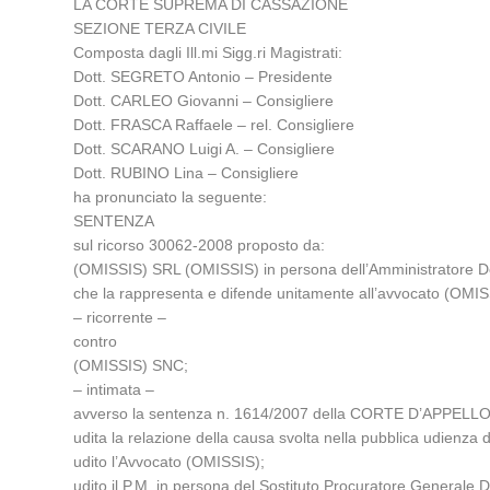
LA CORTE SUPREMA DI CASSAZIONE
SEZIONE TERZA CIVILE
Composta dagli Ill.mi Sigg.ri Magistrati:
Dott. SEGRETO Antonio – Presidente
Dott. CARLEO Giovanni – Consigliere
Dott. FRASCA Raffaele – rel. Consigliere
Dott. SCARANO Luigi A. – Consigliere
Dott. RUBINO Lina – Consigliere
ha pronunciato la seguente:
SENTENZA
sul ricorso 30062-2008 proposto da:
(OMISSIS) SRL (OMISSIS) in persona dell’Amministratore Del
che la rappresenta e difende unitamente all’avvocato (OMISS
– ricorrente –
contro
(OMISSIS) SNC;
– intimata –
avverso la sentenza n. 1614/2007 della CORTE D’APPELLO d
udita la relazione della causa svolta nella pubblica udien
udito l’Avvocato (OMISSIS);
udito il P.M. in persona del Sostituto Procuratore Generale 