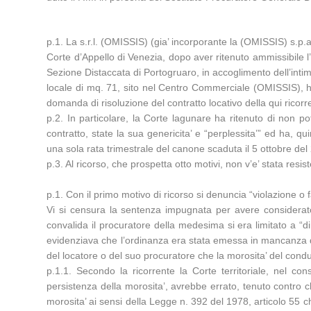
p.1. La s.r.l. (OMISSIS) (gia’ incorporante la (OMISSIS) s.p
Corte d’Appello di Venezia, dopo aver ritenuto ammissibile l
Sezione Distaccata di Portogruaro, in accoglimento dell’intim
locale di mq. 71, sito nel Centro Commerciale (OMISSIS), ha 
domanda di risoluzione del contratto locativo della qui ricorre
p.2. In particolare, la Corte lagunare ha ritenuto di non 
contratto, state la sua genericita’ e “perplessita’” ed ha,
una sola rata trimestrale del canone scaduta il 5 ottobre del
p.3. Al ricorso, che prospetta otto motivi, non v’e’ stata resis
p.1. Con il primo motivo di ricorso si denuncia “violazione o f
Vi si censura la sentenza impugnata per avere considerato 
convalida il procuratore della medesima si era limitato a “d
evidenziava che l’ordinanza era stata emessa in mancanza dell
del locatore o del suo procuratore che la morosita’ del condu
p.1.1. Secondo la ricorrente la Corte territoriale, nel c
persistenza della morosita’, avrebbe errato, tenuto contro 
morosita’ ai sensi della Legge n. 392 del 1978, articolo 55 