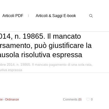
Articoli PDF
Articoli & Saggi E-book
014, n. 19865. Il mancato
rsamento, può giustificare la
ausola risolutiva espressa
mbre 2014, n. 19865. Il mancato pagamento di una sola rata,
lutiva espressa
ze - Ordinanze
Comments (
0
)
0