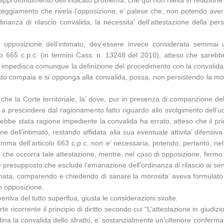
’approfondimento dell’indicato problema, che qui non rileva in relazione 
eggiamento che rivela l’opposizione, e’ palese che, non potendo aver
inanza di rilascio convalida, la necessita’ dell’attestazione della per
opposizione dell’intimato, dev’essere invece considerata semmai una
icolo 665 c.p.c. (in termini Cass. n. 13248 del 2010), atteso che sar
’ impedisca comunque la definizione del procedimento con la convalida
timato compaia e si opponga alla convalida, possa, non persistendo la m
he la Corte territoriale, la’ dove, pur in presenza di comparizione dell
oe’ a prescindere dal ragionamento fatto riguardo allo svolgimento dell’
be stata ragione impediente la convalida ha errato, atteso che il princi
ne dell’intimato, restando affidata alla sua eventuale attivita’ difens
o comma dell’articolo 663 c.p.c. non e’ necessaria, potendo, pertanto, n
za che occorra tale attestazione, mentre, nel caso di opposizione, fermo 
e presupposto che esclude l’emanazione dell’ordinanza di rilascio ai sensi
mata, comparendo e chiedendo di sanare la morosita’ aveva formulato u
n opposizione.
eniva del tutto superflua, giusta le considerazioni svolte.
te ricorrente il principio di diritto secondo cui “L’attestazione in giudiz
dina la convalida dello sfratto, e’ sostanzialmente un’ulteriore conferma d