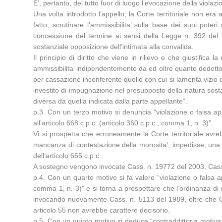
E’, pertanto, del tutto fuor di luogo l’evocazione della violaz
Una volta introdotto l’appello, la Corte territoriale non era
fatto, scrutinare l’ammissibilita’ sulla base dei suoi poteri
concessione del termine ai sensi della Legge n. 392 del 197
sostanziale opposizione dell’intimata alla convalida.
Il principio di diritto che viene in rilievo e che giustifica 
ammissibilita’ indipendentemente da ed oltre quanto dedotto 
per cassazione inconferente quello con cui si lamenta vizio di 
investito di impugnazione nel presupposto della natura sostan
diversa da quella indicata dalla parte appellante”.
p.3. Con un terzo motivo si denuncia “violazione o falsa appli
all’articolo 668 c.p.c. (articolo 360 c.p.c., comma 1, n. 3)”.
Vi si prospetta che erroneamente la Corte territoriale avreb
mancanza di contestazione della morosita’, impedisse, una v
dell’articolo 665 c.p.c..
A sostegno vengono invocate Cass. n. 19772 del 2003, Cass.
p.4. Con un quarto motivo si fa valere “violazione o falsa app
comma 1, n. 3)” e si torna a prospettare che l’ordinanza di
invocando nuovamente Cass. n. 5113 del 1989, oltre che C
articolo 55 non avrebbe carattere decisorio.
p.5. Con un quinto motivo si deduce “contraddittoria motivazi