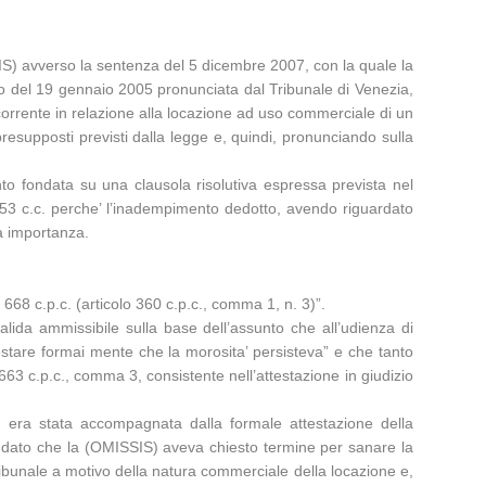
SIS) avverso la sentenza del 5 dicembre 2007, con la quale la
tto del 19 gennaio 2005 pronunciata dal Tribunale di Venezia,
icorrente in relazione alla locazione ad uso commerciale di un
resupposti previsti dalla legge e, quindi, pronunciando sulla
to fondata su una clausola risolutiva espressa prevista nel
1453 c.c. perche’ l’inadempimento dedotto, avendo riguardato
sa importanza.
 668 c.p.c. (articolo 360 c.p.c., comma 1, n. 3)”.
lida ammissibile sulla base dell’assunto che all’udienza di
testare formai mente che la morosita’ persisteva” e che tanto
663 c.p.c., comma 3, consistente nell’attestazione in giudizio
on era stata accompagnata dalla formale attestazione della
’, dato che la (OMISSIS) aveva chiesto termine per sanare la
ribunale a motivo della natura commerciale della locazione e,