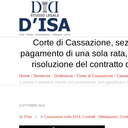
Corte di Cassazione, sez
pagamento di una sola rata, 
risoluzione del contratto
Home
/
Sentenze - Ordinanze
/
Corte di Cassazione
/
Cassaz
o anche il semplice ritardo nel versamento, può giustificare l
6 OTTOBRE 2014
By
D'Isa
In
Cassazione civile 2014
,
Contratti - Obbligazioni
,
Contra