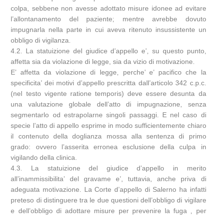
colpa, sebbene non avesse adottato misure idonee ad evitare
l’allontanamento del paziente; mentre avrebbe dovuto
impugnarla nella parte in cui aveva ritenuto insussistente un
obbligo di vigilanza.
4.2. La statuizione del giudice d’appello e’, su questo punto,
affetta sia da violazione di legge, sia da vizio di motivazione.
E’ affetta da violazione di legge, perche’ e’ pacifico che la
specificita’ dei motivi d’appello prescritta dall’articolo 342 c.p.c.
(nel testo vigente ratione temporis) deve essere desunta da
una valutazione globale dell’atto di impugnazione, senza
segmentarlo od estrapolarne singoli passaggi. E nel caso di
specie l’atto di appello esprime in modo sufficientemente chiaro
il contenuto della doglianza mossa alla sentenza di primo
grado: ovvero l’asserita erronea esclusione della culpa in
vigilando della clinica.
4.3. La statuizione del giudice d’appello in merito
all’inammissibilita’ del gravame e’, tuttavia, anche priva di
adeguata motivazione. La Corte d’appello di Salerno ha infatti
preteso di distinguere tra le due questioni dell’obbligo di vigilare
e dell’obbligo di adottare misure per prevenire la fuga , per