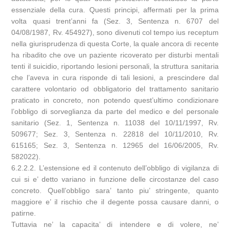
essenziale della cura. Questi principi, affermati per la prima
volta quasi trent’anni fa (Sez. 3, Sentenza n. 6707 del
04/08/1987, Rv. 454927), sono divenuti col tempo ius receptum
nella giurisprudenza di questa Corte, la quale ancora di recente
ha ribadito che ove un paziente ricoverato per disturbi mentali
tenti il suicidio, riportando lesioni personali, la struttura sanitaria
che l’aveva in cura risponde di tali lesioni, a prescindere dal
carattere volontario od obbligatorio del trattamento sanitario
praticato in concreto, non potendo quest’ultimo condizionare
l’obbligo di sorveglianza da parte del medico e del personale
sanitario (Sez. 1, Sentenza n. 11038 del 10/11/1997, Rv.
509677; Sez. 3, Sentenza n. 22818 del 10/11/2010, Rv.
615165; Sez. 3, Sentenza n. 12965 del 16/06/2005, Rv.
582022).
6.2.2.2. L’estensione ed il contenuto dell’obbligo di vigilanza di
cui si e’ detto variano in funzione delle circostanze del caso
concreto. Quell’obbligo sara’ tanto piu’ stringente, quanto
maggiore e’ il rischio che il degente possa causare danni, o
patirne.
Tuttavia ne’ la capacita’ di intendere e di volere, ne’