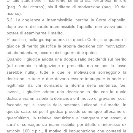
Di tale statuizione il ricorrente lamenta sia l’erroneita’ in iure
(pag. 9 del ricorso), sia il difetto di motivazione (pag. 10 del
ricorso).
5.2. La doglianza e’ inammissibile, perche’ la Corte d’appello,
dopo avere dichiarato inammissibile l’appello, non aveva piu’ il
potere di esaminarne il merito.
E’ pacifico, nella giurisprudenza di questa Corte, che quando il
giudice di merito giustifica la propria decisione con motivazioni
ad abundantiam, occorre distinguere due ipotesi.
Quando il giudice adotta una doppia ratio decidendi sul merito
(ad esempio: l’obbligazione e’ prescritta ma se non lo fosse
sarebbe nulla), tutte e due le motivazioni sorreggono la
decisione, e tutte e due devono essere impugnate in sede di
legittimita’ da chi domanda la riforma della sentenza. Se,
invece, il giudice adotta una decisione in rito con la quale
dichiara inammissibile la domanda o il motivo di gravame, cosi’
facendo egli si spoglia della potestas iudicandi sul merito. In
questo caso, se poi il giudice procede comunque all’esame di
quest’ultimo, la relativa statuizione e’ tamquam non esset, e
sara’ di conseguenza inammissibile, per difetto di interesse ex
articolo 100 c.p.c., il motivo di impugnazione che contesti la