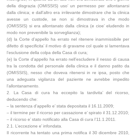
della disgrazia (OMISSIS) uso’ un permesso per allontanarsi
dalla clinica; e dall’altro era irrilevante dimostrare che la clinica
avesse un custode, se non si dimostrava in che modo
(OMISSIS) si era allontanato dalla clinica (e cioe’ eludendo in
modo non prevenibile la sorveglianza);
(d) la Corte d’appello ha errato nel ritenere inammissibile per
difetto di specificita’ il motivo di gravame col quale si lamentava
l’esclusione della colpa della Casa di cura;
(e) la Corte d’appello ha errato nell’escludere il nesso di causa
tra la condotta del personale della clinica e il danno patito da
(OMISSIS), nesso che doveva ritenersi in re ipsa, posto che
una adeguata vigilanza del paziente ne avrebbe impedito
l’allontanamento.
2. La Casa di cura ha eccepito la tardivita’ del ricorso,
deducendo che:
– la sentenza d’appello e’ stata depositata il 16.11.2009;
– il termine per il ricorso per cassazione e’ spirato il 31.12.2010;
– il ricorso e’ stato notificato alla Casa di cura l’11.1.2011.
2.1. L’eccezione e’ infondata.
Il ricorrente ha tentato una prima notifica il 30 dicembre 2010,