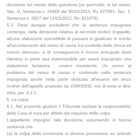
decisione sul merito della questione (ex permultis, in tal senso,
Sez. U, Sentenza n. 24469 del 30/10/2013, Rv. 627991; Sez. 1,
Sentenza n. 3927 del 12/03/2012, Rv. 621978).
5.3. Deve dunque escludersi che la sentenza impugnata
contenga, nella decisione relativa al secondo motivo d’appello,
alcuna statuizione suscettibile di passare in giudicato in merito
all’accertamento del nesso di causa tra condotta della clinica ed
evento dannoso; e di conseguenza il ricorso principale deve
ritenersi in parte qua inammissibile per avere impugnato una
statuizione fantasma , ovvero inesistente. Un cenno al
problema del nesso di causa e’ contenuto nella sentenza
impugnata anche nella parte dedicata all’esame del terzo
motivo dell’appello proposto da (OMISSIS): ma di essa si dira’
infra, par. 6.2.1.
6. La colpa.
6.1. Nel presente giudizio il Tribunale escluse la responsabilita’
della Casa di cura per difetto del requisito della colpa.
L’appellante impugno’ tale decisione, assumendo in buona
sostanza che:
(a) la colpa della convenuta si doveva presumere, ex articolo