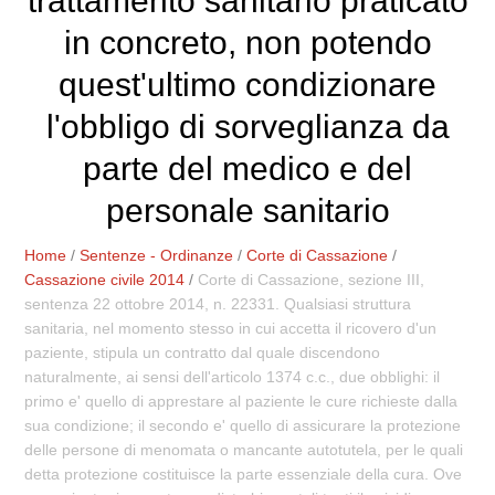
trattamento sanitario praticato
in concreto, non potendo
quest'ultimo condizionare
l'obbligo di sorveglianza da
parte del medico e del
personale sanitario
Home
/
Sentenze - Ordinanze
/
Corte di Cassazione
/
Cassazione civile 2014
/
Corte di Cassazione, sezione III,
sentenza 22 ottobre 2014, n. 22331. Qualsiasi struttura
sanitaria, nel momento stesso in cui accetta il ricovero d'un
paziente, stipula un contratto dal quale discendono
naturalmente, ai sensi dell'articolo 1374 c.c., due obblighi: il
primo e' quello di apprestare al paziente le cure richieste dalla
sua condizione; il secondo e' quello di assicurare la protezione
delle persone di menomata o mancante autotutela, per le quali
detta protezione costituisce la parte essenziale della cura. Ove