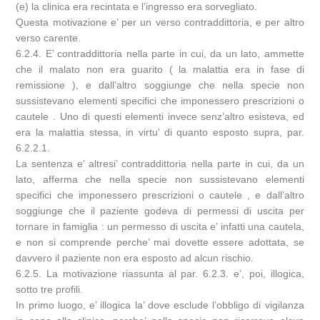
(e) la clinica era recintata e l’ingresso era sorvegliato.
Questa motivazione e’ per un verso contraddittoria, e per altro
verso carente.
6.2.4. E’ contraddittoria nella parte in cui, da un lato, ammette
che il malato non era guarito ( la malattia era in fase di
remissione ), e dall’altro soggiunge che nella specie non
sussistevano elementi specifici che imponessero prescrizioni o
cautele . Uno di questi elementi invece senz’altro esisteva, ed
era la malattia stessa, in virtu’ di quanto esposto supra, par.
6.2.2.1.
La sentenza e’ altresi’ contraddittoria nella parte in cui, da un
lato, afferma che nella specie non sussistevano elementi
specifici che imponessero prescrizioni o cautele , e dall’altro
soggiunge che il paziente godeva di permessi di uscita per
tornare in famiglia : un permesso di uscita e’ infatti una cautela,
e non si comprende perche’ mai dovette essere adottata, se
davvero il paziente non era esposto ad alcun rischio.
6.2.5. La motivazione riassunta al par. 6.2.3. e’, poi, illogica,
sotto tre profili.
In primo luogo, e’ illogica la’ dove esclude l’obbligo di vigilanza