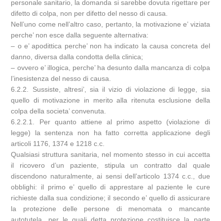
personale sanitario, la domanda si sarebbe dovuta rigettare per
difetto di colpa, non per difetto del nesso di causa.
Nell’uno come nell’altro caso, pertanto, la motivazione e’ viziata
perche’ non esce dalla seguente alternativa:
– o e’ apodittica perche’ non ha indicato la causa concreta del
danno, diversa dalla condotta della clinica;
– ovvero e’ illogica, perche’ ha desunto dalla mancanza di colpa
l’inesistenza del nesso di causa.
6.2.2. Sussiste, altresi’, sia il vizio di violazione di legge, sia
quello di motivazione in merito alla ritenuta esclusione della
colpa della societa’ convenuta.
6.2.2.1. Per quanto attiene al primo aspetto (violazione di
legge) la sentenza non ha fatto corretta applicazione degli
articoli 1176, 1374 e 1218 c.c.
Qualsiasi struttura sanitaria, nel momento stesso in cui accetta
il ricovero d’un paziente, stipula un contratto dal quale
discendono naturalmente, ai sensi dell’articolo 1374 c.c., due
obblighi: il primo e’ quello di apprestare al paziente le cure
richieste dalla sua condizione; il secondo e’ quello di assicurare
la protezione delle persone di menomata o mancante
autotutela, per le quali detta protezione costituisce la parte