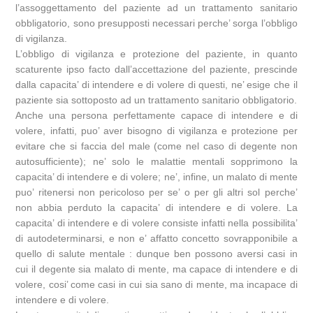
l’assoggettamento del paziente ad un trattamento sanitario
obbligatorio, sono presupposti necessari perche’ sorga l’obbligo
di vigilanza.
L’obbligo di vigilanza e protezione del paziente, in quanto
scaturente ipso facto dall’accettazione del paziente, prescinde
dalla capacita’ di intendere e di volere di questi, ne’ esige che il
paziente sia sottoposto ad un trattamento sanitario obbligatorio.
Anche una persona perfettamente capace di intendere e di
volere, infatti, puo’ aver bisogno di vigilanza e protezione per
evitare che si faccia del male (come nel caso di degente non
autosufficiente); ne’ solo le malattie mentali sopprimono la
capacita’ di intendere e di volere; ne’, infine, un malato di mente
puo’ ritenersi non pericoloso per se’ o per gli altri sol perche’
non abbia perduto la capacita’ di intendere e di volere. La
capacita’ di intendere e di volere consiste infatti nella possibilita’
di autodeterminarsi, e non e’ affatto concetto sovrapponibile a
quello di salute mentale : dunque ben possono aversi casi in
cui il degente sia malato di mente, ma capace di intendere e di
volere, cosi’ come casi in cui sia sano di mente, ma incapace di
intendere e di volere.