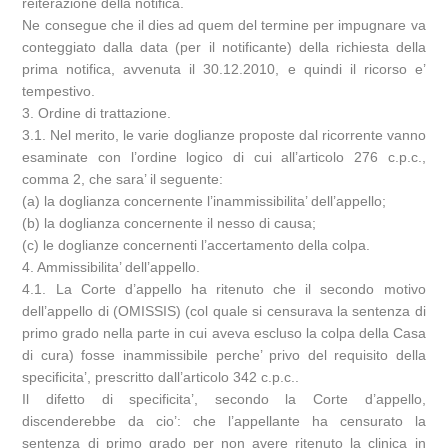
reiterazione della notifica.
Ne consegue che il dies ad quem del termine per impugnare va
conteggiato dalla data (per il notificante) della richiesta della
prima notifica, avvenuta il 30.12.2010, e quindi il ricorso e’
tempestivo.
3. Ordine di trattazione.
3.1. Nel merito, le varie doglianze proposte dal ricorrente vanno
esaminate con l’ordine logico di cui all’articolo 276 c.p.c.,
comma 2, che sara’ il seguente:
(a) la doglianza concernente l’inammissibilita’ dell’appello;
(b) la doglianza concernente il nesso di causa;
(c) le doglianze concernenti l’accertamento della colpa.
4. Ammissibilita’ dell’appello.
4.1. La Corte d’appello ha ritenuto che il secondo motivo
dell’appello di (OMISSIS) (col quale si censurava la sentenza di
primo grado nella parte in cui aveva escluso la colpa della Casa
di cura) fosse inammissibile perche’ privo del requisito della
specificita’, prescritto dall’articolo 342 c.p.c..
Il difetto di specificita’, secondo la Corte d’appello,
discenderebbe da cio’: che l’appellante ha censurato la
sentenza di primo grado per non avere ritenuto la clinica in