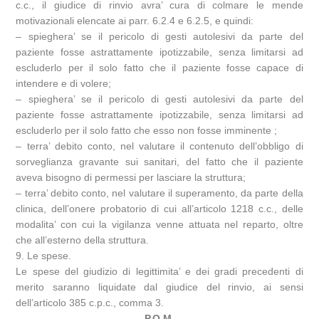
c.c., il giudice di rinvio avra’ cura di colmare le mende
motivazionali elencate ai parr. 6.2.4 e 6.2.5, e quindi:
– spieghera’ se il pericolo di gesti autolesivi da parte del
paziente fosse astrattamente ipotizzabile, senza limitarsi ad
escluderlo per il solo fatto che il paziente fosse capace di
intendere e di volere;
– spieghera’ se il pericolo di gesti autolesivi da parte del
paziente fosse astrattamente ipotizzabile, senza limitarsi ad
escluderlo per il solo fatto che esso non fosse imminente ;
– terra’ debito conto, nel valutare il contenuto dell’obbligo di
sorveglianza gravante sui sanitari, del fatto che il paziente
aveva bisogno di permessi per lasciare la struttura;
– terra’ debito conto, nel valutare il superamento, da parte della
clinica, dell’onere probatorio di cui all’articolo 1218 c.c., delle
modalita’ con cui la vigilanza venne attuata nel reparto, oltre
che all’esterno della struttura.
9. Le spese.
Le spese del giudizio di legittimita’ e dei gradi precedenti di
merito saranno liquidate dal giudice del rinvio, ai sensi
dell’articolo 385 c.p.c., comma 3.
P.Q.M.