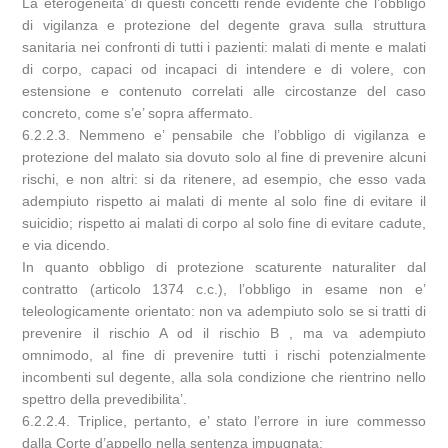
La eterogeneita’ di questi concetti rende evidente che l’obbligo
di vigilanza e protezione del degente grava sulla struttura
sanitaria nei confronti di tutti i pazienti: malati di mente e malati
di corpo, capaci od incapaci di intendere e di volere, con
estensione e contenuto correlati alle circostanze del caso
concreto, come s’e’ sopra affermato.
6.2.2.3. Nemmeno e’ pensabile che l’obbligo di vigilanza e
protezione del malato sia dovuto solo al fine di prevenire alcuni
rischi, e non altri: si da ritenere, ad esempio, che esso vada
adempiuto rispetto ai malati di mente al solo fine di evitare il
suicidio; rispetto ai malati di corpo al solo fine di evitare cadute,
e via dicendo.
In quanto obbligo di protezione scaturente naturaliter dal
contratto (articolo 1374 c.c.), l’obbligo in esame non e’
teleologicamente orientato: non va adempiuto solo se si tratti di
prevenire il rischio A od il rischio B , ma va adempiuto
omnimodo, al fine di prevenire tutti i rischi potenzialmente
incombenti sul degente, alla sola condizione che rientrino nello
spettro della prevedibilita’.
6.2.2.4. Triplice, pertanto, e’ stato l’errore in iure commesso
dalla Corte d’appello nella sentenza impugnata: