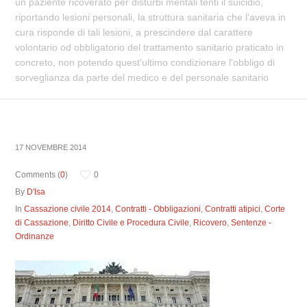
un paziente ricoverato per disturbi mentali tenti il suicidio,
riportando lesioni personali, la struttura sanitaria che l'aveva in
cura risponde di tali lesioni, a prescindere dal carattere
volontario od obbligatorio del trattamento sanitario praticato in
concreto, non potendo quest'ultimo condizionare l'obbligo di
sorveglianza da parte del medico e del personale sanitario
17 NOVEMBRE 2014
Comments (
0
)
0
By
D'Isa
In
Cassazione civile 2014
,
Contratti - Obbligazioni
,
Contratti atipici
,
Corte
di Cassazione
,
Diritto Civile e Procedura Civile
,
Ricovero
,
Sentenze -
Ordinanze