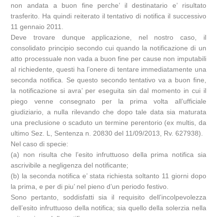
non andata a buon fine perche’ il destinatario e’ risultato
trasferito. Ha quindi reiterato il tentativo di notifica il successivo
11 gennaio 2011.
Deve trovare dunque applicazione, nel nostro caso, il
consolidato principio secondo cui quando la notificazione di un
atto processuale non vada a buon fine per cause non imputabili
al richiedente, questi ha l’onere di tentare immediatamente una
seconda notifica. Se questo secondo tentativo va a buon fine,
la notificazione si avra’ per eseguita sin dal momento in cui il
piego venne consegnato per la prima volta all’ufficiale
giudiziario, a nulla rilevando che dopo tale data sia maturata
una preclusione o scaduto un termine perentorio (ex multis, da
ultimo Sez. L, Sentenza n. 20830 del 11/09/2013, Rv. 627938).
Nel caso di specie:
(a) non risulta che l’esito infruttuoso della prima notifica sia
ascrivibile a negligenza del notificante;
(b) la seconda notifica e’ stata richiesta soltanto 11 giorni dopo
la prima, e per di piu’ nel pieno d’un periodo festivo.
Sono pertanto, soddisfatti sia il requisito dell’incolpevolezza
dell’esito infruttuoso della notifica; sia quello della solerzia nella