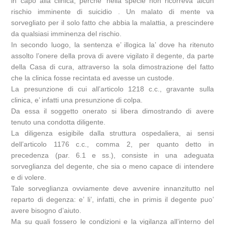
in capo alla clinica, perche’ nella specie non ricorreva alcun
rischio imminente di suicidio . Un malato di mente va
sorvegliato per il solo fatto che abbia la malattia, a prescindere
da qualsiasi imminenza del rischio.
In secondo luogo, la sentenza e’ illogica la’ dove ha ritenuto
assolto l’onere della prova di avere vigilato il degente, da parte
della Casa di cura, attraverso la sola dimostrazione del fatto
che la clinica fosse recintata ed avesse un custode.
La presunzione di cui all’articolo 1218 c.c., gravante sulla
clinica, e’ infatti una presunzione di colpa.
Da essa il soggetto onerato si libera dimostrando di avere
tenuto una condotta diligente.
La diligenza esigibile dalla struttura ospedaliera, ai sensi
dell’articolo 1176 c.c., comma 2, per quanto detto in
precedenza (par. 6.1 e ss.), consiste in una adeguata
sorveglianza del degente, che sia o meno capace di intendere
e di volere.
Tale sorveglianza ovviamente deve avvenire innanzitutto nel
reparto di degenza: e’ li’, infatti, che in primis il degente puo’
avere bisogno d’aiuto.
Ma su quali fossero le condizioni e la vigilanza all’interno del