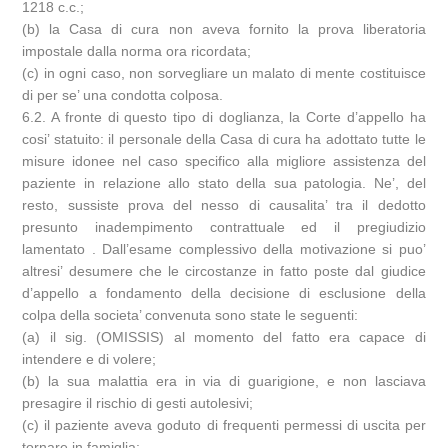
1218 c.c.;
(b) la Casa di cura non aveva fornito la prova liberatoria
impostale dalla norma ora ricordata;
(c) in ogni caso, non sorvegliare un malato di mente costituisce
di per se’ una condotta colposa.
6.2. A fronte di questo tipo di doglianza, la Corte d’appello ha
cosi’ statuito: il personale della Casa di cura ha adottato tutte le
misure idonee nel caso specifico alla migliore assistenza del
paziente in relazione allo stato della sua patologia. Ne’, del
resto, sussiste prova del nesso di causalita’ tra il dedotto
presunto inadempimento contrattuale ed il pregiudizio
lamentato . Dall’esame complessivo della motivazione si puo’
altresi’ desumere che le circostanze in fatto poste dal giudice
d’appello a fondamento della decisione di esclusione della
colpa della societa’ convenuta sono state le seguenti:
(a) il sig. (OMISSIS) al momento del fatto era capace di
intendere e di volere;
(b) la sua malattia era in via di guarigione, e non lasciava
presagire il rischio di gesti autolesivi;
(c) il paziente aveva goduto di frequenti permessi di uscita per
tornare in famiglia;