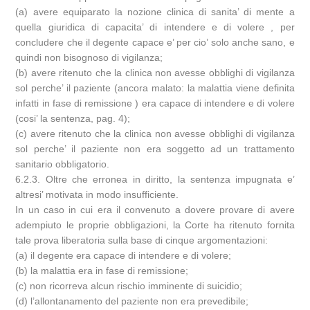
(a) avere equiparato la nozione clinica di sanita’ di mente a
quella giuridica di capacita’ di intendere e di volere , per
concludere che il degente capace e’ per cio’ solo anche sano, e
quindi non bisognoso di vigilanza;
(b) avere ritenuto che la clinica non avesse obblighi di vigilanza
sol perche’ il paziente (ancora malato: la malattia viene definita
infatti in fase di remissione ) era capace di intendere e di volere
(cosi’ la sentenza, pag. 4);
(c) avere ritenuto che la clinica non avesse obblighi di vigilanza
sol perche’ il paziente non era soggetto ad un trattamento
sanitario obbligatorio.
6.2.3. Oltre che erronea in diritto, la sentenza impugnata e’
altresi’ motivata in modo insufficiente.
In un caso in cui era il convenuto a dovere provare di avere
adempiuto le proprie obbligazioni, la Corte ha ritenuto fornita
tale prova liberatoria sulla base di cinque argomentazioni:
(a) il degente era capace di intendere e di volere;
(b) la malattia era in fase di remissione;
(c) non ricorreva alcun rischio imminente di suicidio;
(d) l’allontanamento del paziente non era prevedibile;