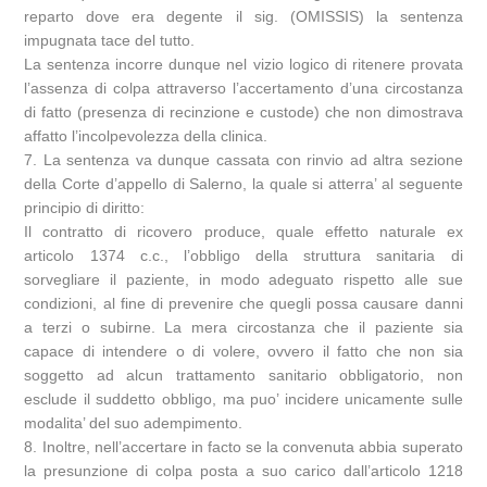
reparto dove era degente il sig. (OMISSIS) la sentenza
impugnata tace del tutto.
La sentenza incorre dunque nel vizio logico di ritenere provata
l’assenza di colpa attraverso l’accertamento d’una circostanza
di fatto (presenza di recinzione e custode) che non dimostrava
affatto l’incolpevolezza della clinica.
7. La sentenza va dunque cassata con rinvio ad altra sezione
della Corte d’appello di Salerno, la quale si atterra’ al seguente
principio di diritto:
Il contratto di ricovero produce, quale effetto naturale ex
articolo 1374 c.c., l’obbligo della struttura sanitaria di
sorvegliare il paziente, in modo adeguato rispetto alle sue
condizioni, al fine di prevenire che quegli possa causare danni
a terzi o subirne. La mera circostanza che il paziente sia
capace di intendere o di volere, ovvero il fatto che non sia
soggetto ad alcun trattamento sanitario obbligatorio, non
esclude il suddetto obbligo, ma puo’ incidere unicamente sulle
modalita’ del suo adempimento.
8. Inoltre, nell’accertare in facto se la convenuta abbia superato
la presunzione di colpa posta a suo carico dall’articolo 1218