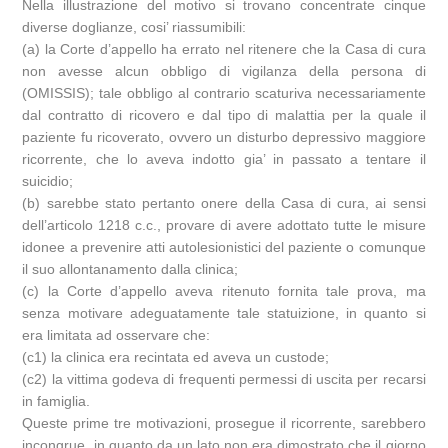
Nella illustrazione del motivo si trovano concentrate cinque
diverse doglianze, cosi’ riassumibili:
(a) la Corte d’appello ha errato nel ritenere che la Casa di cura
non avesse alcun obbligo di vigilanza della persona di
(OMISSIS); tale obbligo al contrario scaturiva necessariamente
dal contratto di ricovero e dal tipo di malattia per la quale il
paziente fu ricoverato, ovvero un disturbo depressivo maggiore
ricorrente, che lo aveva indotto gia’ in passato a tentare il
suicidio;
(b) sarebbe stato pertanto onere della Casa di cura, ai sensi
dell’articolo 1218 c.c., provare di avere adottato tutte le misure
idonee a prevenire atti autolesionistici del paziente o comunque
il suo allontanamento dalla clinica;
(c) la Corte d’appello aveva ritenuto fornita tale prova, ma
senza motivare adeguatamente tale statuizione, in quanto si
era limitata ad osservare che:
(c1) la clinica era recintata ed aveva un custode;
(c2) la vittima godeva di frequenti permessi di uscita per recarsi
in famiglia.
Queste prime tre motivazioni, prosegue il ricorrente, sarebbero
incongrue, in quanto da un lato non era dimostrato che il giorno