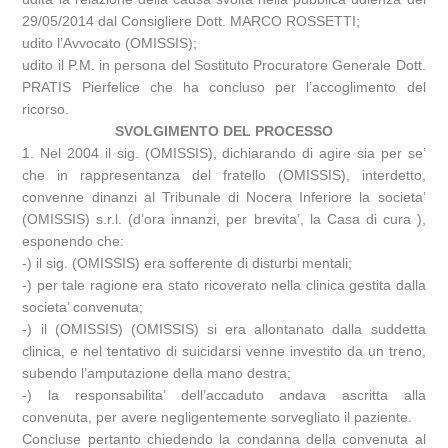
29/05/2014 dal Consigliere Dott. MARCO ROSSETTI;
udito l’Avvocato (OMISSIS);
udito il P.M. in persona del Sostituto Procuratore Generale Dott.
PRATIS Pierfelice che ha concluso per l’accoglimento del
ricorso.
SVOLGIMENTO DEL PROCESSO
1. Nel 2004 il sig. (OMISSIS), dichiarando di agire sia per se’
che in rappresentanza del fratello (OMISSIS), interdetto,
convenne dinanzi al Tribunale di Nocera Inferiore la societa’
(OMISSIS) s.r.l. (d’ora innanzi, per brevita’, la Casa di cura ),
esponendo che:
-) il sig. (OMISSIS) era sofferente di disturbi mentali;
-) per tale ragione era stato ricoverato nella clinica gestita dalla
societa’ convenuta;
-) il (OMISSIS) (OMISSIS) si era allontanato dalla suddetta
clinica, e nel tentativo di suicidarsi venne investito da un treno,
subendo l’amputazione della mano destra;
-) la responsabilita’ dell’accaduto andava ascritta alla
convenuta, per avere negligentemente sorvegliato il paziente.
Concluse pertanto chiedendo la condanna della convenuta al