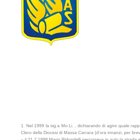
1. Nel 1999 la sig.a Mo.Li. , dichiarando di agire quale rap
Clero della Diocesi di Massa Carrara (d’ora innanzi, per brevi
– il 21.7.1998 Mario Ridondelli percorreva in auto la strada s