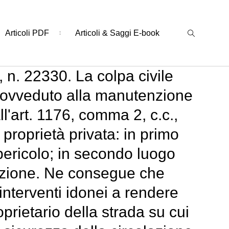
Articoli PDF
Articoli & Saggi E-book
 n. 22330. La colpa civile
rovveduto alla manutenzione
ll'art. 1176, comma 2, c.c.,
a proprietà privata: in primo
 pericolo; in secondo luogo
olazione. Ne consegue che
 interventi idonei a rendere
prietario della strada su cui