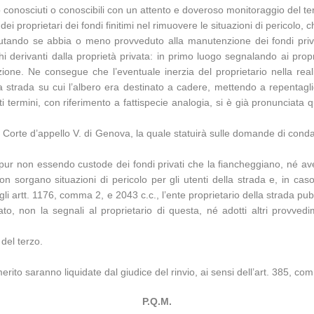
hio conosciuti o conoscibili con un attento e doveroso monitoraggio del ter
proprietari dei fondi finitimi nel rimuovere le situazioni di pericolo, chi
utando se abbia o meno provveduto alla manutenzione dei fondi privat
hi derivanti dalla proprietà privata: in primo luogo segnalando ai propr
azione. Ne consegue che l’eventuale inerzia del proprietario nella real
la strada su cui l’albero era destinato a cadere, mettendo a repentagli
tti termini, con riferimento a fattispecie analogia, si è già pronunciat
Corte d’appello V. di Genova, la quale statuirà sulle domande di cond
o, pur non essendo custode dei fondi privati che la fiancheggiano, né a
 non sorgano situazioni di pericolo per gli utenti della strada e, in ca
i artt. 1176, comma 2, e 2043 c.c., l’ente proprietario della strada pubb
o, non la segnali al proprietario di questa, né adotti altri provvedim
 del terzo.
merito saranno liquidate dal giudice del rinvio, ai sensi dell’art. 385, com
P.Q.M.