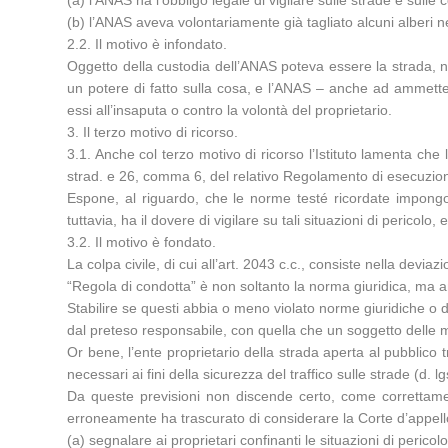
(a) l’ANAS ha l’obbligo legale di vigilare sulle strade e sulle 
(b) l’ANAS aveva volontariamente già tagliato alcuni alberi ne
2.2. Il motivo è infondato.
Oggetto della custodia dell’ANAS poteva essere la strada, non 
un potere di fatto sulla cosa, e l’ANAS – anche ad ammettere
essi all’insaputa o contro la volontà del proprietario.
3. Il terzo motivo di ricorso.
3.1. Anche col terzo motivo di ricorso l’Istituto lamenta che 
strad. e 26, comma 6, del relativo Regolamento di esecuzio
Espone, al riguardo, che le norme testé ricordate impongono
tuttavia, ha il dovere di vigilare su tali situazioni di pericol
3.2. Il motivo è fondato.
La colpa civile, di cui all’art. 2043 c.c., consiste nella devia
“Regola di condotta” è non soltanto la norma giuridica, ma 
Stabilire se questi abbia o meno violato norme giuridiche 
dal preteso responsabile, con quella che un soggetto delle 
Or bene, l’ente proprietario della strada aperta al pubblico t
necessari ai fini della sicurezza del traffico sulle strade (d. l
Da queste previsioni non discende certo, come correttamen
erroneamente ha trascurato di considerare la Corte d’appello
(a) segnalare ai proprietari confinanti le situazioni di pericolo