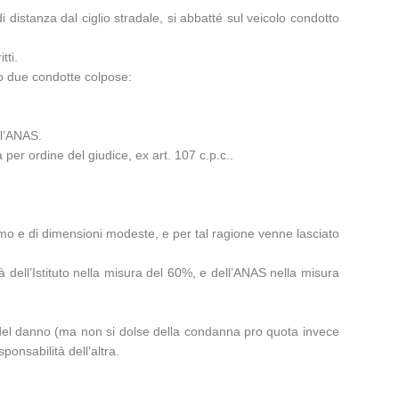
 distanza dal ciglio stradale, si abbatté sul veicolo condotto
tti.
to due condotte colpose:
 l’ANAS.
per ordine del giudice, ex art. 107 c.p.c..
ssimo e di dimensioni modeste, e per tal ragione venne lasciato
 dell’Istituto nella misura del 60%, e dell’ANAS nella misura
e del danno (ma non si dolse della condanna pro quota invece
ponsabilità dell’altra.