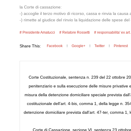
la Corte di cassazione:
-) accoglie il terzo motivo di ricorso, cassa e rinvia la caus
-) rimette al giudice del rinvio la liquidazione delle spese del g
Presidente Amatucci
Relatore Rossetti
responsabilita' ex art
Share This:
Facebook
Google+
Twitter
Pinterest
Corte Costituzionale, sentenza n. 239 del 22 ottobre 2014
penitenziario e sulla esecuzione delle misure privative e 
misura della detenzione domiciliare speciale prevista dall’
costituzionale dell’art. 4-bis, comma 1, della legge n. 354
detenzione domiciliare prevista dall’art. 47-ter, comma 1,
Corte di Cassazione, sezione VI, sentenza 23 ottobre 