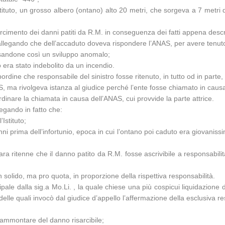
tuto, un grosso albero (ontano) alto 20 metri, che sorgeva a 7 metri di
rcimento dei danni patiti da R.M. in conseguenza dei fatti appena descri
 ed allegando che dell’accaduto doveva rispondere l’ANAS, per avere tenu
causandone così un sviluppo anomalo;
o era stato indebolito da un incendio.
rdine che responsabile del sinistro fosse ritenuto, in tutto od in parte,
, ma rivolgeva istanza al giudice perché l’ente fosse chiamato in causa 
rdinare la chiamata in causa dell’ANAS, cui provvide la parte attrice.
legando in fatto che:
Istituto;
 anni prima dell’infortunio, epoca in cui l’ontano poi caduto era giovani
a ritenne che il danno patito da R.M. fosse ascrivibile a responsabilità
 solido, ma pro quota, in proporzione della rispettiva responsabilità.
pale dalla sig.a Mo.Li. , la quale chiese una più cospicui liquidazion
 delle quali invocò dal giudice d’appello l’affermazione della esclusiva res
l’ammontare del danno risarcibile;