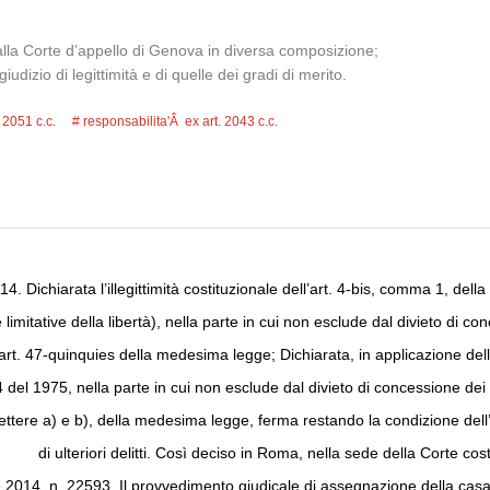
a alla Corte d’appello di Genova in diversa composizione;
iudizio di legittimità e di quelle dei gradi di merito.
. 2051 c.c.
responsabilita'Â ex art. 2043 c.c.
. Dichiarata l’illegittimità costituzionale dell’art. 4-bis, comma 1, del
limitative della libertà), nella parte in cui non esclude dal divieto di con
art. 47-quinquies della medesima legge; Dichiarata, in applicazione dell’a
 del 1975, nella parte in cui non esclude dal divieto di concessione dei b
 lettere a) e b), della medesima legge, ferma restando la condizione del
di ulteriori delitti. Così deciso in Roma, nella sede della Corte co
2014, n. 22593. Il provvedimento giudicale di assegnazione della casa f