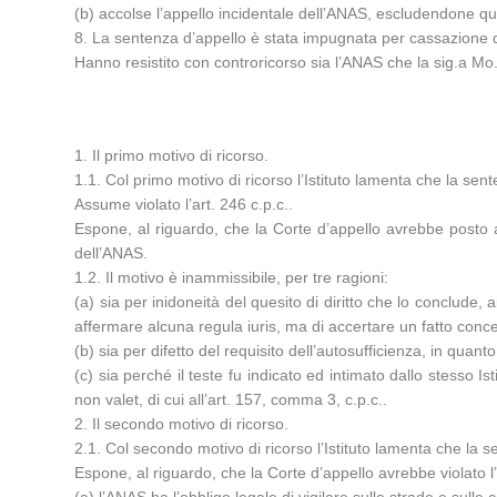
(b) accolse l’appello incidentale dell’ANAS, escludendone qua
8. La sentenza d’appello è stata impugnata per cassazione dal
Hanno resistito con controricorso sia l’ANAS che la sig.a Mo.L
1. Il primo motivo di ricorso.
1.1. Col primo motivo di ricorso l’Istituto lamenta che la sente
Assume violato l’art. 246 c.p.c..
Espone, al riguardo, che la Corte d’appello avrebbe posto a
dell’ANAS.
1.2. Il motivo è inammissibile, per tre ragioni:
(a) sia per inidoneità del quesito di diritto che lo conclude,
affermare alcuna regula iuris, ma di accertare un fatto conce
(b) sia per difetto del requisito dell’autosufficienza, in quan
(c) sia perché il teste fu indicato ed intimato dallo stesso I
non valet, di cui all’art. 157, comma 3, c.p.c..
2. Il secondo motivo di ricorso.
2.1. Col secondo motivo di ricorso l’Istituto lamenta che la se
Espone, al riguardo, che la Corte d’appello avrebbe violato l