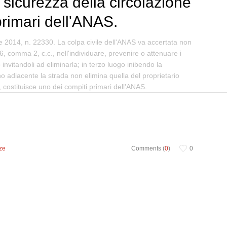
 sicurezza della circolazione
primari dell'ANAS.
e 2014, n. 22330. La colpa civile dell'ANAS va accertata non
, comma 2, c.c., nell'individuare, prevenire o attenuare i
 invitandoli ad eliminarla; in terzo luogo inibendo la
eno adiacente la strada non elimina quella del proprietario
 costituisce uno dei compiti primari dell'ANAS.
ze
Comments (
0
)
0