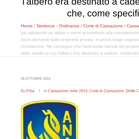
l'albero era destinato a cad
che, come specifi
Home
/
Sentenze - Ordinanze
/
Corte di Cassazione
/
Cassaz
già valutando se abbia o meno provveduto alla manutenzione d
rischi derivanti dalla proprietà privata: in primo luogo segnal
circolazione. Ne consegue che l'eventuale inerzia del propriet
della strada su cui l'albero era destinato a cadere, mettendo
28 OTTOBRE 2014
By
D'Isa
In
Cassazione civile 2014
,
Corte di Cassazione
,
Diritto 