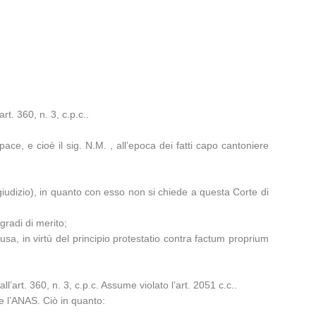
rt. 360, n. 3, c.p.c..
e, e cioè il sig. N.M. , all’epoca dei fatti capo cantoniere
e giudizio), in quanto con esso non si chiede a questa Corte di
gradi di merito;
ausa, in virtù del principio protestatio contra factum proprium
l’art. 360, n. 3, c.p.c. Assume violato l’art. 2051 c.c..
se l’ANAS. Ciò in quanto: