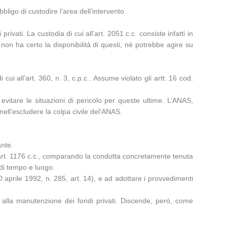
bligo di custodire l’area dell’intervento.
vati. La custodia di cui all’art. 2051 c.c. consiste infatti in
non ha certo la disponibilità di questi, né potrebbe agire su
ui all’art. 360, n. 3, c.p.c.. Assume violato gli artt. 16 cod.
evitare le situazioni di pericolo per queste ultime. L’ANAS,
 nell’escludere la colpa civile del’ANAS.
ante.
art. 1176 c.c., comparando la condotta concretamente tenuta
di tempo e luogo.
30 aprile 1992, n. 285, art. 14), e ad adottare i provvedimenti
 alla manutenzione dei fondi privati. Discende, però, come