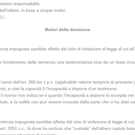
lsiasi responsabilità.
l’Istituto, in base a cinque motivi.
i. .
Motivi della decisione
nza impugnata sarebbe affetta dal vizio di violazione di legge di cui all’a
 fondamento della sentenza una testimonianza resa da un teste incapac
 ai sensi dell’art. 366 bis c.p.c. (applicabile ratione temporis al present
rto, e cioè la capacità 0 l’incapacità a deporre d’un testimone;
to il ricorso non indica se e quando l’incapacità a deporre fu eccepita nei 
stituto, e la nullità non può essere invocata dalla parte che vi ha dato c
ntenza impugnata sarebbe affetta dal vizio di violazione di legge di cui al
’art. 2051 c.c., là dove ha escluso che “custode” dell’albero caduto fos