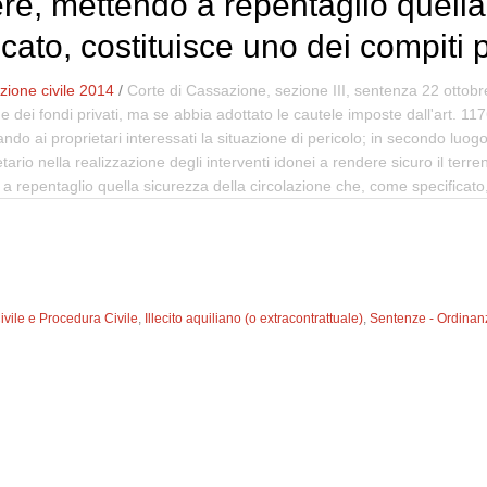
ere, mettendo a repentaglio quella
cato, costituisce uno dei compiti 
ione civile 2014
/
Corte di Cassazione, sezione III, sentenza 22 ottobr
ei fondi privati, ma se abbia adottato le cautele imposte dall'art. 1176
ando ai proprietari interessati la situazione di pericolo; in secondo luogo
ario nella realizzazione degli interventi idonei a rendere sicuro il terr
 a repentaglio quella sicurezza della circolazione che, come specificato,
Civile e Procedura Civile
,
Illecito aquiliano (o extracontrattuale)
,
Sentenze - Ordinan