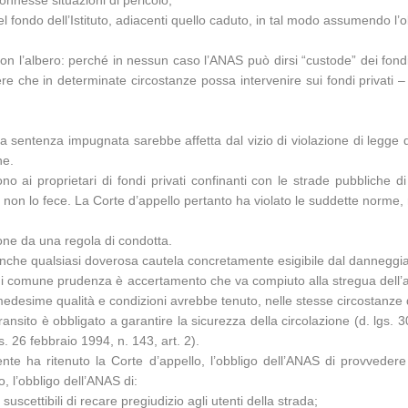
connesse situazioni di pericolo;
l fondo dell’Istituto, adiacenti quello caduto, in tal modo assumendo l’ob
l’albero: perché in nessun caso l’ANAS può dirsi “custode” dei fondi pri
 che in determinate circostanze possa intervenire sui fondi privati – 
la sentenza impugnata sarebbe affetta dal vizio di violazione di legge di c
ne.
 ai proprietari di fondi privati confinanti con le strade pubbliche di 
o, e non lo fece. La Corte d’appello pertanto ha violato le suddette norme,
zione da una regola di condotta.
anche qualsiasi doverosa cautela concretamente esigibile dal danneggi
o di comune prudenza è accertamento che va compiuto alla stregua dell’
medesime qualità e condizioni avrebbe tenuto, nelle stesse circostanze 
ransito è obbligato a garantire la sicurezza della circolazione (d. lgs. 
gs. 26 febbraio 1994, n. 143, art. 2).
te ha ritenuto la Corte d’appello, l’obbligo dell’ANAS di provvedere
, l’obbligo dell’ANAS di:
 suscettibili di recare pregiudizio agli utenti della strada;