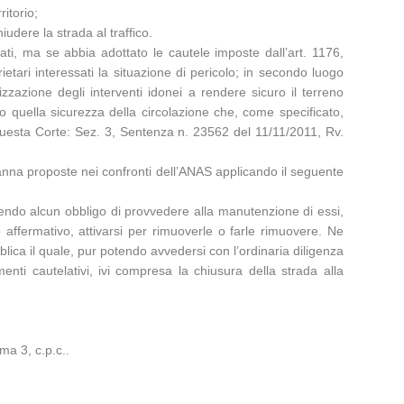
ritorio;
udere la strada al traffico.
i, ma se abbia adottato le cautele imposte dall’art. 1176,
ietari interessati la situazione di pericolo; in secondo luogo
izzazione degli interventi idonei a rendere sicuro il terreno
o quella sicurezza della circolazione che, come specificato,
a questa Corte: Sez. 3, Sentenza n. 23562 del 11/11/2011, Rv.
anna proposte nei confronti dell’ANAS applicando il seguente
vendo alcun obbligo di provvedere alla manutenzione di essi,
so affermativo, attivarsi per rimuoverle o farle rimuovere. Ne
lica il quale, pur potendo avvedersi con l’ordinaria diligenza
enti cautelativi, ivi compresa la chiusura della strada alla
ma 3, c.p.c..