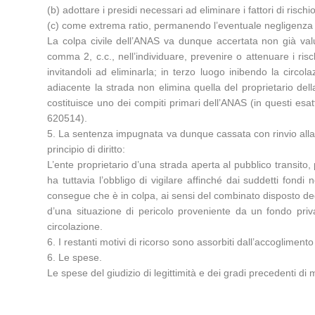
(b) adottare i presidi necessari ad eliminare i fattori di risc
(c) come extrema ratio, permanendo l’eventuale negligenza dei 
La colpa civile dell’ANAS va dunque accertata non già val
comma 2, c.c., nell’individuare, prevenire o attenuare i risc
invitandoli ad eliminarla; in terzo luogo inibendo la circol
adiacente la strada non elimina quella del proprietario del
costituisce uno dei compiti primari dell’ANAS (in questi esa
620514).
5. La sentenza impugnata va dunque cassata con rinvio alla 
principio di diritto:
L’ente proprietario d’una strada aperta al pubblico transit
ha tuttavia l’obbligo di vigilare affinché dai suddetti fondi
consegue che è in colpa, ai sensi del combinato disposto degl
d’una situazione di pericolo proveniente da un fondo privat
circolazione.
6. I restanti motivi di ricorso sono assorbiti dall’accoglimento
6. Le spese.
Le spese del giudizio di legittimità e dei gradi precedenti di 