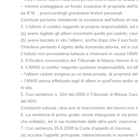
– mentre costeggiava un fondo scosceso di proprietà dell’Isti
da R.M. , provocandogli gravissime lesioni personali.
Concluse pertanto chiedendo la condanna dell’Istituto al risa
2. L’Istituto si costituì negando la propria responsabilità,
(a) avere tagliato gli alberi circostanti quello poi caduto, 
(b) avere lasciato in situ l’albero, anche dopo che il suo fust
Chiedeva pertanto il rigetto della domanda attorea, ed in subo
L’Istituto non provvedeva tuttavia a chiamare in causa l’ANAS
3. Il Giudice monocratico del Tribunale di Massa ritenne di o
4. L’ANAS si costituì negando qualsiasi responsabilità, ed al
– l’albero caduto sorgeva su un’area privata, di proprietà dell’
– l’ANAS aveva effettuato tagli di alberi in quell’area sedici
in situ.
5. Con sentenza n. 324 del 2005 il Tribunale di Messa Carrar
del 40%.
Condannò tuttavia i due enti al risarcimento del danno non in
6. La sentenza di primo grado venne impugnata in via princi
che solidale), ed in via incidentale dalle altre parti, ciascuna
7. Con sentenza 25.6.2008 la Corte d’appello di Genova:
(a) accolse l’appello principale, rideterminando in aumento 