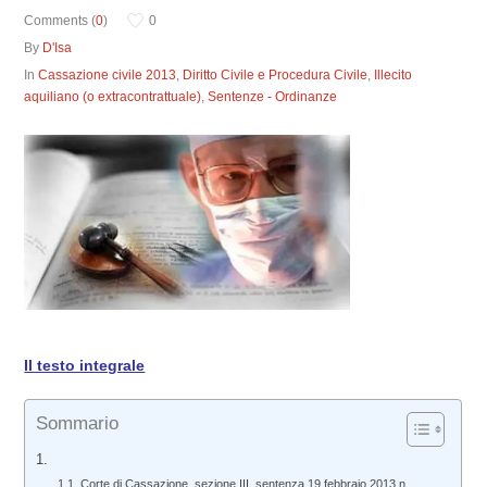
Comments (
0
)
0
By
D'Isa
In
Cassazione civile 2013
,
Diritto Civile e Procedura Civile
,
Illecito
aquiliano (o extracontrattuale)
,
Sentenze - Ordinanze
Il testo integrale
Sommario
Corte di Cassazione, sezione III, sentenza 19 febbraio 2013 n.