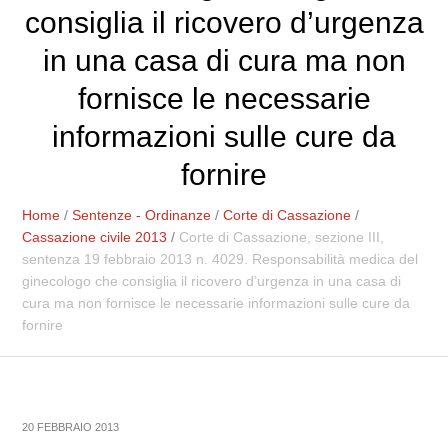
consiglia il ricovero d’urgenza
in una casa di cura ma non
fornisce le necessarie
informazioni sulle cure da
fornire
Home
/
Sentenze - Ordinanze
/
Corte di Cassazione
/
Cassazione civile 2013
/
Corte di Cassazione, sezione III,
sentenza 19 febbraio 2013 n. 4029. Responsabilità medica del
ginecologo che consiglia il ricovero d’urgenza in una casa di
cura ma non fornisce le necessarie informazioni sulle cure da
fornire
20 FEBBRAIO 2013