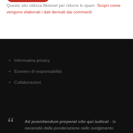
Questo sito utilizza Akismet per ridurre lo spam.
Scopri come
vengono elaborati i dati derivati dai commenti
.
Informativa privacy
Esonero di responsabilità
Collaborazioni
Ad poenitendum properat cito qui iudicat
- la
necessità della ponderazione nello svolgimento