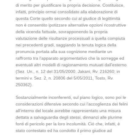
di merito per giustificare la propria decisione. Costituisce,
infatti, principio ormai consolidato alla elaborazione di
questa Corte quello secondo cui al giudice di legittimità
non è consentito ipotizzare alternative opzioni ricostruttive
della vicenda fattuale, sovrapponendo la propria
valutazione delle risultanze processuali a quella compiuta
nei precedenti gradi, saggiando la tenuta logica della
pronuncia portata alla sua cognizione mediante un
raffronto tra l’apparato argomentativo che la sorregge ed
eventuali altri modelli di ragionamento mutuati dall’esterno
(Sez. Un., n. 12 del 31/05/2000, Jakani, Rv. 216260; in
termini v. Sez. 2, n. 20806 del 5/05/2011, Tosto, Rv.
250362).
Sostanzialmente inconferenti, sul piano logico, sono poi le
considerazioni difensive secondo cui l’accoglienza dei felini
all’interno del locale avrebbe rappresentato una misura
dettata a salvaguardia degli stessi, dinnanzi alle plurime
fonti di pericolo per la loro incolumità. Ciò che, infatti, è
stato contestato ed ha condotto il primo giudice ad