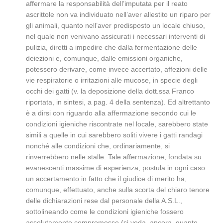
affermare la responsabilità dell’imputata per il reato
ascrittole non va individuato nell’aver allestito un riparo per
gli animali, quanto nell’aver predisposto un locale chiuso,
nel quale non venivano assicurati i necessari interventi di
pulizia, diretti a impedire che dalla fermentazione delle
deiezioni e, comunque, dalle emissioni organiche,
potessero derivare, come invece accertato, affezioni delle
vie respiratorie o irritazioni alle mucose, in specie degli
occhi dei gatti (v. la deposizione della dott.ssa Franco
riportata, in sintesi, a pag. 4 della sentenza). Ed altrettanto
è a dirsi con riguardo alla affermazione secondo cui le
condizioni igieniche riscontrate nel locale, sarebbero state
simili a quelle in cui sarebbero soliti vivere i gatti randagi
nonché alle condizioni che, ordinariamente, si
rinverrebbero nelle stalle. Tale affermazione, fondata su
evanescenti massime di esperienza, postula in ogni caso
un accertamento in fatto che il giudice di merito ha,
comunque, effettuato, anche sulla scorta del chiaro tenore
delle dichiarazioni rese dal personale della A.S.L.,
sottolineando come le condizioni igieniche fossero
assolutamente compromesse (si veda, ancora, quanto