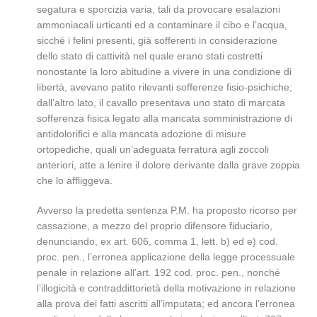
segatura e sporcizia varia, tali da provocare esalazioni
ammoniacali urticanti ed a contaminare il cibo e l’acqua,
sicché i felini presenti, già sofferenti in considerazione
dello stato di cattività nel quale erano stati costretti
nonostante la loro abitudine a vivere in una condizione di
libertà, avevano patito rilevanti sofferenze fisio-psichiche;
dall’altro lato, il cavallo presentava uno stato di marcata
sofferenza fisica legato alla mancata somministrazione di
antidolorifici e alla mancata adozione di misure
ortopediche, quali un’adeguata ferratura agli zoccoli
anteriori, atte a lenire il dolore derivante dalla grave zoppia
che lo affliggeva.
Avverso la predetta sentenza P.M. ha proposto ricorso per
cassazione, a mezzo del proprio difensore fiduciario,
denunciando, ex art. 606, comma 1, lett. b) ed e) cod.
proc. pen., l’erronea applicazione della legge processuale
penale in relazione all’art. 192 cod. proc. pen., nonché
l’illogicità e contraddittorietà della motivazione in relazione
alla prova dei fatti ascritti all’imputata; ed ancora l’erronea