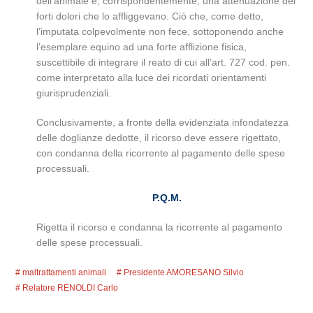
dell’animale e, corrispondentemente, una attenuazione dei
forti dolori che lo affliggevano. Ciò che, come detto,
l’imputata colpevolmente non fece, sottoponendo anche
l’esemplare equino ad una forte afflizione fisica,
suscettibile di integrare il reato di cui all’art. 727 cod. pen.
come interpretato alla luce dei ricordati orientamenti
giurisprudenziali.
Conclusivamente, a fronte della evidenziata infondatezza
delle doglianze dedotte, il ricorso deve essere rigettato,
con condanna della ricorrente al pagamento delle spese
processuali.
P.Q.M.
Rigetta il ricorso e condanna la ricorrente al pagamento
delle spese processuali.
maltrattamenti animali
Presidente AMORESANO Silvio
Relatore RENOLDI Carlo