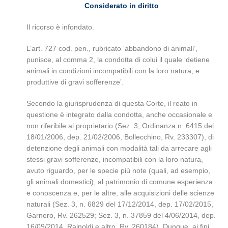
Considerato in diritto
Il ricorso è infondato.
L’art. 727 cod. pen., rubricato ‘abbandono di animali’,
punisce, al comma 2, la condotta di colui il quale ‘detiene
animali in condizioni incompatibili con la loro natura, e
produttive di gravi sofferenze’.
Secondo la giurisprudenza di questa Corte, il reato in
questione è integrato dalla condotta, anche occasionale e
non riferibile al proprietario (Sez. 3, Ordinanza n. 6415 del
18/01/2006, dep. 21/02/2006, Bollecchino, Rv. 233307), di
detenzione degli animali con modalità tali da arrecare agli
stessi gravi sofferenze, incompatibili con la loro natura,
avuto riguardo, per le specie più note (quali, ad esempio,
gli animali domestici), al patrimonio di comune esperienza
e conoscenza e, per le altre, alle acquisizioni delle scienze
naturali (Sez. 3, n. 6829 del 17/12/2014, dep. 17/02/2015,
Garnero, Rv. 262529; Sez. 3, n. 37859 del 4/06/2014, dep.
16/09/2014, Rainoldi e altro, Rv. 260184). Dunque, ai fini