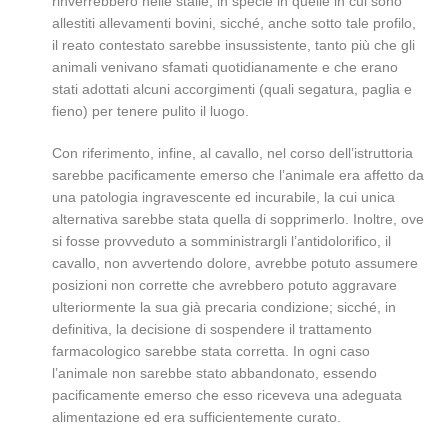
rinverrebbero nelle stalle, in specie in quelle in cui sono
allestiti allevamenti bovini, sicché, anche sotto tale profilo,
il reato contestato sarebbe insussistente, tanto più che gli
animali venivano sfamati quotidianamente e che erano
stati adottati alcuni accorgimenti (quali segatura, paglia e
fieno) per tenere pulito il luogo.
Con riferimento, infine, al cavallo, nel corso dell’istruttoria
sarebbe pacificamente emerso che l’animale era affetto da
una patologia ingravescente ed incurabile, la cui unica
alternativa sarebbe stata quella di sopprimerlo. Inoltre, ove
si fosse provveduto a somministrargli l’antidolorifico, il
cavallo, non avvertendo dolore, avrebbe potuto assumere
posizioni non corrette che avrebbero potuto aggravare
ulteriormente la sua già precaria condizione; sicché, in
definitiva, la decisione di sospendere il trattamento
farmacologico sarebbe stata corretta. In ogni caso
l’animale non sarebbe stato abbandonato, essendo
pacificamente emerso che esso riceveva una adeguata
alimentazione ed era sufficientemente curato.