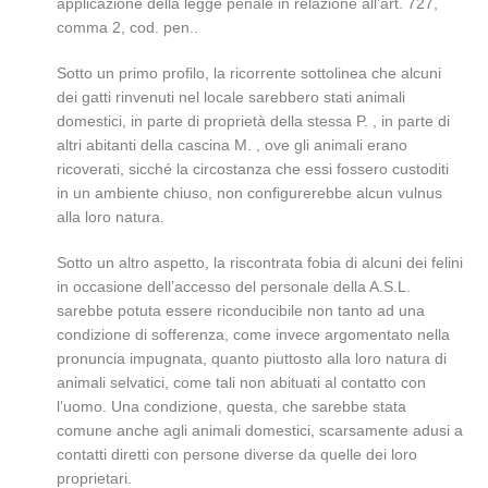
applicazione della legge penale in relazione all’art. 727,
comma 2, cod. pen..
Sotto un primo profilo, la ricorrente sottolinea che alcuni
dei gatti rinvenuti nel locale sarebbero stati animali
domestici, in parte di proprietà della stessa P. , in parte di
altri abitanti della cascina M. , ove gli animali erano
ricoverati, sicché la circostanza che essi fossero custoditi
in un ambiente chiuso, non configurerebbe alcun vulnus
alla loro natura.
Sotto un altro aspetto, la riscontrata fobia di alcuni dei felini
in occasione dell’accesso del personale della A.S.L.
sarebbe potuta essere riconducibile non tanto ad una
condizione di sofferenza, come invece argomentato nella
pronuncia impugnata, quanto piuttosto alla loro natura di
animali selvatici, come tali non abituati al contatto con
l’uomo. Una condizione, questa, che sarebbe stata
comune anche agli animali domestici, scarsamente adusi a
contatti diretti con persone diverse da quelle dei loro
proprietari.