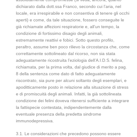
dichiarato dalla dott.ssa Franco, secondo cui l’aria, nel
locale, era irrespirabile e non consentiva di tenere gli occhi
aperti) e come, da tale situazione, fossero conseguite le
già richiamate affezioni respiratorie e, all’un tempo, la
condizione di fortissimo disagio degli animali,
estremamente reattivi e fobici. Sotto questo profilo,
peraltro, assume ben poco rilievo la circostanza che, come
correttamente sottolineato dal ricorso, non sia stata
adeguatamente ricostruita l’eziologia dell’A.I.D.S. felina,
richiamata, per la prima volta, dal giudice di merito a pag.
8 della sentenza come dato di fatto adeguatamente
riscontrato, sia pure per alcuni soltanto degli esemplari, e
apoditticamente posto in relazione alla situazione di stress
e di promiscuità degli animali. Infatti, la già sottolineata
condizione dei felini doveva ritenersi sufficiente a integrare
la fattispecie contestata, indipendentemente dalla
eventuale presenza della predetta sindrome
immunodepressiva.
3.1. Le considerazioni che precedono possono essere