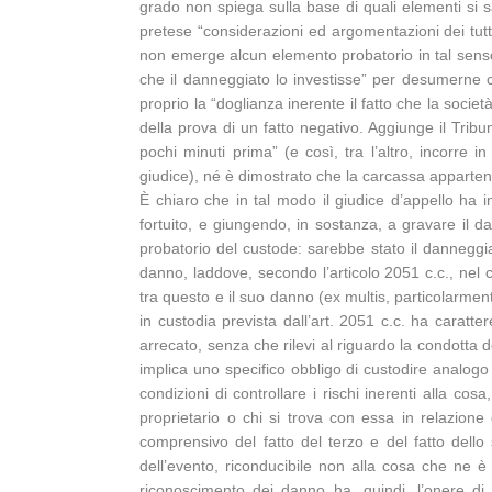
grado non spiega sulla base di quali elementi si s
pretese “considerazioni ed argomentazioni dei tutt
non emerge alcun elemento probatorio in tal senso,
che il danneggiato lo investisse” per desumerne che
proprio la “doglianza inerente il fatto che la soci
della prova di un fatto negativo. Aggiunge il Tri
pochi minuti prima” (e così, tra l’altro, incorr
giudice), né è dimostrato che la carcassa apparte
È chiaro che in tal modo il giudice d’appello ha 
fortuito, e giungendo, in sostanza, a gravare il 
probatorio del custode: sarebbe stato il danneggia
danno, laddove, secondo l’articolo 2051 c.c., nel 
tra questo e il suo danno (ex multis, particolarme
in custodia prevista dall’art. 2051 c.c. ha caratt
arrecato, senza che rilevi al riguardo la condotta
implica uno specifico obbligo di custodire analogo a
condizioni di controllare i rischi inerenti alla c
proprietario o chi si trova con essa in relazione
comprensivo del fatto del terzo e del fatto dell
dell’evento, riconducibile non alla cosa che ne è 
riconoscimento dei danno ha, quindi, l’onere di 