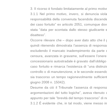
3. II ricorso è fondato limitatamente al primo motiv
3.1.1 Nel primo motivo, invero, si denuncia viol
responsabilità della convenuta facendola discender
dei caso fortuito” ex articolo 2051, comunque dove
stata “data per scontata dallo stesso giudicante 
disatteso”.
Occorre rilevare che – dopo aver dato atto che il 
quindi ritenendo dimostrata l’assenza di responsabil
escludendo il mancato inadempimento da parte dei 
censura, avanzata in gravame, sull’essere l’onere 
concessionario autostradale è gravato dall’obbligo d
caso fortuito e rimarca l’esistenza di “una distinz
controllo o di manutenzione, e le seconde essendo r
sia trascorso un tempo ragionevolmente sufficient
giugno 2008 n. 15042).
Desume da ciò il Tribunale l’assenza di responsab
argomentazioni del tutto logiche”, aveva ritenuto 
appunto per tale “brevità del tempo trascorso” di nu
3.1.2 É evidente che, in tal modo, viene messo in