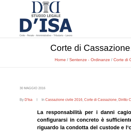
Corte di Cassazione,
Home
/
Sentenze - Ordinanze
/
Corte di
30 MAGGIO 2016
By
D'Isa
In
Cassazione civile 2016
,
Corte di Cassazione
,
Diritto 
La responsabilità per i danni cagio
configurarsi in concreto è sufficient
riguardo la condotta del custode e l’