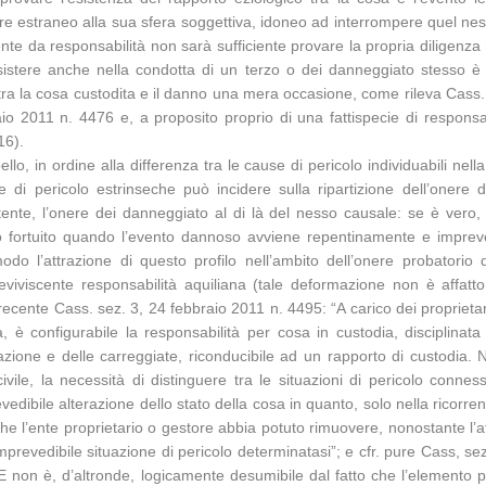
ore estraneo alla sua sfera soggettiva, idoneo ad interrompere quel nes
te da responsabilità non sarà sufficiente provare la propria diligenza
onsistere anche nella condotta di un terzo o dei danneggiato stesso è
 la cosa custodita e il danno una mera occasione, come rileva Cass. se
 2011 n. 4476 e, a proposito proprio di una fattispecie di responsab
16).
llo, in ordine alla differenza tra le cause di pericolo individuabili n
di pericolo estrinseche può incidere sulla ripartizione dell’onere 
nte, l’onere dei danneggiato al di là del nesso causale: se è vero, i
caso fortuito quando l’evento dannoso avviene repentinamente e impre
modo l’attrazione di questo profilo nell’ambito dell’onere probatori
 reviviscente responsabilità aquiliana (tale deformazione non è affatto
ù recente Cass. sez. 3, 24 febbraio 2011 n. 4495: “A carico dei proprieta
, è configurabile la responsabilità per cosa in custodia, disciplinata 
colazione e delle carreggiate, riconducibile ad un rapporto di custodia. 
civile, la necessità di distinguere tra le situazioni di pericolo connes
dibile alterazione dello stato della cosa in quanto, solo nella ricorrenza
he l’ente proprietario o gestore abbia potuto rimuovere, nonostante l’atti
d imprevedibile situazione di pericolo determinatasi”; e cfr. pure Cass,
non è, d’altronde, logicamente desumibile dal fatto che l’elemento per