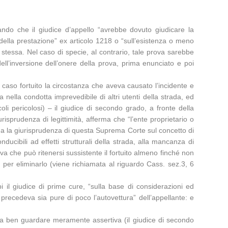
ando che il giudice d’appello “avrebbe dovuto giudicare la
della prestazione” ex articolo 1218 o “sull’esistenza o meno
stessa. Nel caso di specie, al contrario, tale prova sarebbe
ll’inversione dell’onere della prova, prima enunciato e poi
caso fortuito la circostanza che aveva causato l’incidente e
a nella condotta imprevedibile di altri utenti della strada, ed
i pericolosi) – il giudice di secondo grado, a fronte della
sprudenza di legittimità, afferma che “l’ente proprietario o
hiama la giurisprudenza di questa Suprema Corte sul concetto di
ucibili ad effetti strutturali della strada, alla mancanza di
va che può ritenersi sussistente il fortuito almeno finché non
per eliminarlo (viene richiamata al riguardo Cass. sez.3, 6
 il giudice di prime cure, “sulla base di considerazioni ed
precedeva sia pure di poco l’autovettura” dell’appellante: e
, a ben guardare meramente assertiva (il giudice di secondo