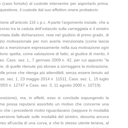
caso fortuito) al custode intervenire per asportarlo prima:
questione, il custode dal suo effettivo onere probatorio.
one all’articolo 116 c.p.c. A parte l’argomento iniziale, che a
rso tra la caduta dell’ostacolo sulla carreggiata e il sinistro
ata dalle dichiarazioni, rese nel giudizio di primo grado, di
 vizio motivazionale per non averla menzionata (come lascia
bligato a menzionare espressamente nella sua motivazione ogni
rio spetta, come valutazione di fatto, al giudice di merito, il
 es. Cass. sez. L, 7 gennaio 2009 n. 42, per cui appunto “la
torie, di quelle ritenute più idonee a sorreggere la motivazione,
uelle prove che ritenga più attendibili, senza essere tenuto ad
 Cass. sez. 1, 23 maggio 2014 n. 11511, Cass. sez. L, 15 luglio
2003 n. 12747 e Cass. sez. 3, 11 agosto 2000 n. 10719).
sposizione); ma, in effetti, esso si conclude espungendo la
 come possa reputarsi assorbito un motivo che concerne una
sto che i precedenti motivi riguardavano (seppure in modalità
versione fattuale sulle modalità del sinistro, desunta ancora
vviso all’uscita di una curva, e che lo stesso utente teneva, al