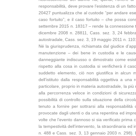
responsabilità, deve provare l’esistenza di un fatt
20427 puntualizza che al custode “per andare esen
caso fortuito”; e il caso fortuito – che possa c
settembre 2015 n. 18317 – rende la connessione tra
dicembre 2008 n. 28811, Cass. sez. 3, 24 febbraio
autostradale, Cass. sez. 3, 19 maggio 2011 n. 110
Né la giurisprudenza, richiamata dal giudice d’appe
manutenzione – dei bene in custodia e le cause 
danneggiante indiscusso o dimostrato come esiste
rispetto alla cosa in custodia si verificherà il 
suddetto elemento, ciò non giustifica in alcun 
dell’istituto dalla responsabilità oggettiva a una
particolare, proprio in materia autostradale, la pi
alla percorrenza veloce in condizioni di sicurezza
possibilità di controllo sulla situazione della cir
tenuto a fornire per sottrarsi alla responsabilità 
provocate dagli utenti o da una repentina ed impreve
volte che l’evento dannoso si sia verificato prima c
la tempestività dell’intervento, la straordinaria e
n. 488 e Cass. sez. 3, 13 gennaio 2003 n. 298). E 