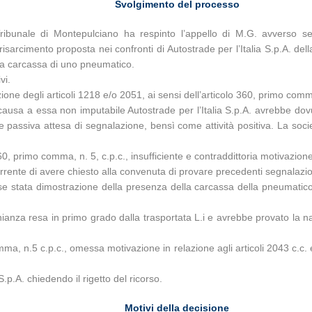
Svolgimento del processo
bunale di Montepulciano ha respinto l’appello di M.G. avverso sen
cimento proposta nei confronti di Autostrade per l’Italia S.p.A. della Pr
lla carcassa di uno pneumatico.
vi.
ione degli articoli 1218 e/o 2051, ai sensi dell’articolo 360, primo comm
da causa a essa non imputabile Autostrade per l’Italia S.p.A. avrebbe d
e passiva attesa di segnalazione, bensì come attività positiva. La soci
0, primo comma, n. 5, c.p.c., insufficiente e contraddittoria motivazione 
icorrente di avere chiesto alla convenuta di provare precedenti segnalazi
sse stata dimostrazione della presenza della carcassa della pneumatico
ianza resa in primo grado dalla trasportata L.i e avrebbe provato la na
omma, n.5 c.p.c., omessa motivazione in relazione agli articoli 2043 c.
S.p.A. chiedendo il rigetto del ricorso.
Motivi della decisione