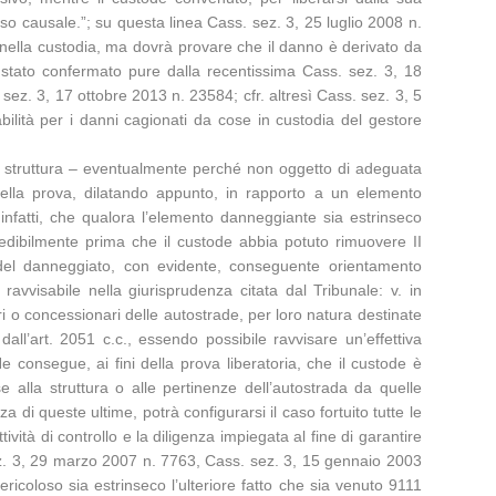
so causale.”; su questa linea Cass. sez. 3, 25 luglio 2008 n.
 nella custodia, ma dovrà provare che il danno è derivato da
 stato confermato pure dalla recentissima Cass. sez. 3, 18
z. 3, 17 ottobre 2013 n. 23584; cfr. altresì Cass. sez. 3, 5
ilità per i danni cagionati da cose in custodia del gestore
ella struttura – eventualmente perché non oggetto di adeguata
della prova, dilatando appunto, in rapporto a un elemento
nfatti, che qualora l’elemento danneggiante sia estrinseco
vedibilmente prima che il custode abbia potuto rimuovere II
o del danneggiato, con evidente, conseguente orientamento
 ravvisabile nella giurisprudenza citata dal Tribunale: v. in
ri o concessionari delle autostrade, per loro natura destinate
dall’art. 2051 c.c., essendo possibile ravvisare un’effettiva
Ne consegue, ai fini della prova liberatoria, che il custode è
se alla struttura o alle pertinenze dell’autostrada da quelle
 di queste ultime, potrà configurarsi il caso fortuito tutte le
vità di controllo e la diligenza impiegata al fine di garantire
 sez. 3, 29 marzo 2007 n. 7763, Cass. sez. 3, 15 gennaio 2003
icoloso sia estrinseco l’ulteriore fatto che sia venuto 9111