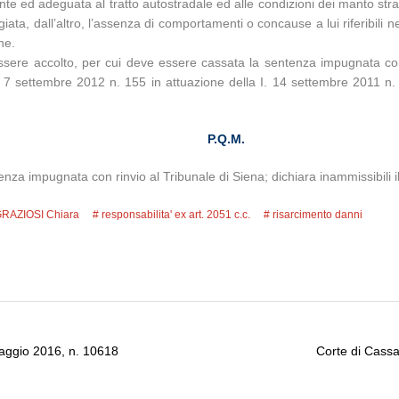
e ed adeguata al tratto autostradale ed alle condizioni dei manto stradal
ata, dall’altro, l’assenza di comportamenti o concause a lui riferibili n
ne.
 essere accolto, per cui deve essere cassata la sentenza impugnata co
 7 settembre 2012 n. 155 in attuazione della I. 14 settembre 2011 n. 14
P.Q.M.
enza impugnata con rinvio al Tribunale di Siena; dichiara inammissibili il
GRAZIOSI Chiara
responsabilita' ex art. 2051 c.c.
risarcimento danni
maggio 2016, n. 10618
Corte di Cassa