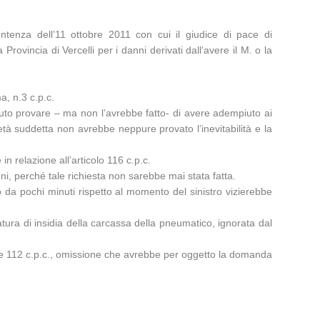
tenza dell’11 ottobre 2011 con cui il giudice di pace di
ovincia di Vercelli per i danni derivati dall’avere il M. o la
a, n.3 c.p.c.
ovuto provare – ma non l’avrebbe fatto- di avere adempiuto ai
età suddetta non avrebbe neppure provato l’inevitabilità e la
in relazione all’articolo 116 c.p.c.
oni, perché tale richiesta non sarebbe mai stata fatta.
 da pochi minuti rispetto al momento del sinistro vizierebbe
tura di insidia della carcassa della pneumatico, ignorata dal
c. e 112 c.p.c., omissione che avrebbe per oggetto la domanda