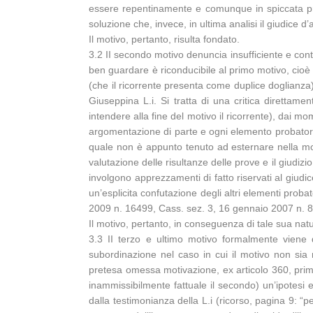
essere repentinamente e comunque in spiccata pros
soluzione che, invece, in ultima analisi il giudice 
Il motivo, pertanto, risulta fondato.
3.2 II secondo motivo denuncia insufficiente e contr
ben guardare è riconducibile al primo motivo, cioè l
(che il ricorrente presenta come duplice doglianza)
Giuseppina L.i. Si tratta di una critica direttam
intendere alla fine del motivo il ricorrente), dai 
argomentazione di parte e ogni elemento probatorio r
quale non è appunto tenuto ad esternare nella mot
valutazione delle risultanze delle prove e il giudizio
involgono apprezzamenti di fatto riservati al giudic
un’esplicita confutazione degli altri elementi probat
2009 n. 16499, Cass. sez. 3, 16 gennaio 2007 n. 8
Il motivo, pertanto, in conseguenza di tale sua natu
3.3 II terzo e ultimo motivo formalmente viene de
subordinazione nel caso in cui il motivo non sia
pretesa omessa motivazione, ex articolo 360, primo 
inammissibilmente fattuale il secondo) un’ipotesi 
dalla testimonianza della L.i (ricorso, pagina 9: “pe