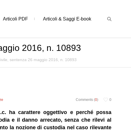
Articoli PDF
Articoli & Saggi E-book
maggio 2016, n. 10893
civile, sentenza 26 maggio 2016, n. 10893
ze
Comments (
0
)
0
c.c. ha carattere oggettivo e perché possa
odia e il danno arrecato, senza che rilevi al
nto la nozione di custodia nel caso rilevante