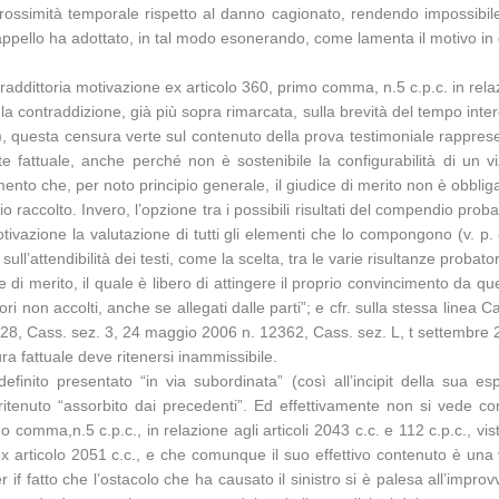
simità temporale rispetto al danno cagionato, rendendo impossibile (
d’appello ha adottato, in tal modo esonerando, come lamenta il motivo in 
addittoria motivazione ex articolo 360, primo comma, n.5 c.p.c. in relazi
a contraddizione, già più sopra rimarcata, sulla brevità del tempo interco
, questa censura verte sul contenuto della prova testimoniale rappresent
ente fattuale, anche perché non è sostenibile la configurabilità di un
momento che, per noto principio generale, il giudice di merito non è ob
accolto. Invero, l’opzione tra i possibili risultati del compendio probato
ivazione la valutazione di tutti gli elementi che lo compongono (v. p.
 sull’attendibilità dei testi, come la scelta, tra le varie risultanze proba
e di merito, il quale è libero di attingere il proprio convincimento da q
ori non accolti, anche se allegati dalle parti”; e cfr. sulla stessa linea
28, Cass. sez. 3, 24 maggio 2006 n. 12362, Cass. sez. L, t settembre 
ra fattuale deve ritenersi inammissibile.
finito presentato “in via subordinata” (così all’incipit della sua e
 ritenuto “assorbito dai precedenti”. Ed effettivamente non si vede
comma,n.5 c.p.c., in relazione agli articoli 2043 c.c. e 112 c.p.c., vi
ex articolo 2051 c.c., e che comunque il suo effettivo contenuto è una 
r if fatto che l’ostacolo che ha causato il sinistro si è palesa all’impro