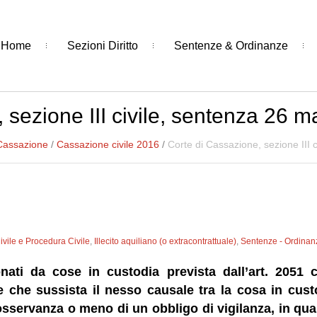
Home
Sezioni Diritto
Sentenze & Ordinanze
 sezione III civile, sentenza 26 
 Cassazione
/
Cassazione civile 2016
/
Corte di Cassazione, sezione III 
Civile e Procedura Civile
,
Illecito aquiliano (o extracontrattuale)
,
Sentenze - Ordinan
nati da cose in custodia prevista dall’art. 2051 
e che sussista il nesso causale tra la cosa in cust
osservanza o meno di un obbligo di vigilanza, in qua