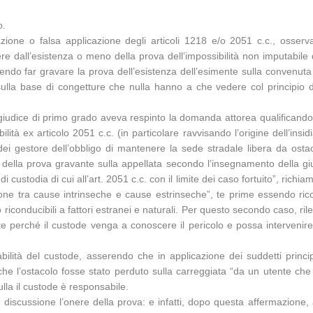
o.
azione o falsa applicazione degli articoli 1218 e/o 2051 c.c., osserv
e dall’esistenza o meno della prova dell’impossibilità non imputabile 
ndo far gravare la prova dell’esistenza dell’esimente sulla convenuta 
sulla base di congetture che nulla hanno a che vedere col principio de
giudice di primo grado aveva respinto la domanda attorea qualificando 
ità ex articolo 2051 c.c. (in particolare ravvisando l’origine dell’insidi
gestore dell’obbligo di mantenere la sede stradale libera da ostacol
della prova gravante sulla appellata secondo l’insegnamento della giuri
i custodia di cui all’art. 2051 c.c. con il limite dei caso fortuito”, ric
ione tra cause intrinseche e cause estrinseche”, te prime essendo ricond
iconducibili a fattori estranei e naturali. Per questo secondo caso, rile
e perché il custode venga a conoscere il pericolo e possa intervenire 
ilità del custode, asserendo che in applicazione dei suddetti principi
che l’ostacolo fosse stato perduto sulla carreggiata “da un utente che 
lla il custode è responsabile.
 discussione l’onere della prova: e infatti, dopo questa affermazione