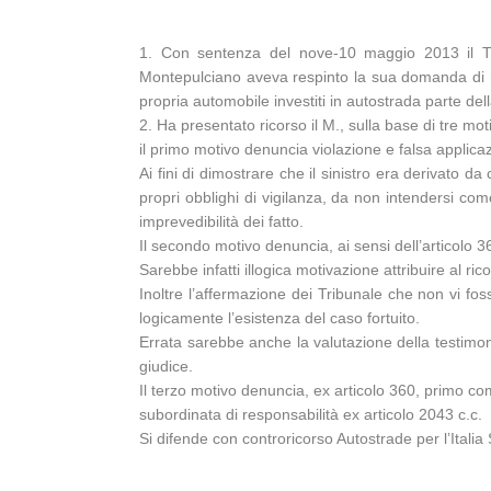
1. Con sentenza del nove-10 maggio 2013 il Tri
Montepulciano aveva respinto la sua domanda di risar
propria automobile investiti in autostrada parte de
2. Ha presentato ricorso il M., sulla base di tre moti
il primo motivo denuncia violazione e falsa applicaz
Ai fini di dimostrare che il sinistro era derivato 
propri obblighi di vigilanza, da non intendersi com
imprevedibilità dei fatto.
Il secondo motivo denuncia, ai sensi dell’articolo 36
Sarebbe infatti illogica motivazione attribuire al r
Inoltre l’affermazione dei Tribunale che non vi fo
logicamente l’esistenza del caso fortuito.
Errata sarebbe anche la valutazione della testimon
giudice.
Il terzo motivo denuncia, ex articolo 360, primo c
subordinata di responsabilità ex articolo 2043 c.c.
Si difende con controricorso Autostrade per l’Italia 