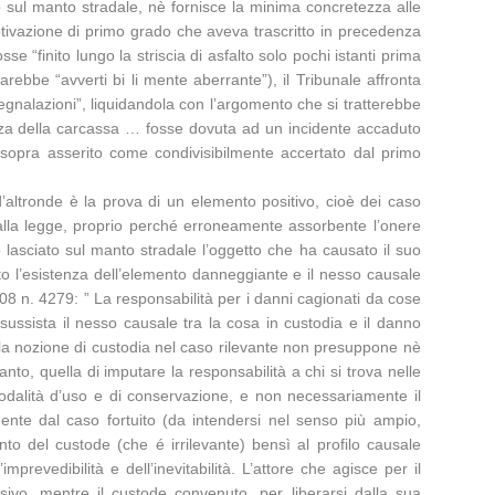
o sul manto stradale, nè fornisce la minima concretezza alle
motivazione di primo grado che aveva trascritto in precedenza
“finito lungo la striscia di asfalto solo pochi istanti prima
rebbe “avverti bi li mente aberrante”), il Tribunale affronta
egnalazioni”, liquidandola con l’argomento che si tratterebbe
enza della carcassa … fosse dovuta ad un incidente accaduto
 sopra asserito come condivisibilmente accertato dal primo
d’altronde è la prova di un elemento positivo, cioè dei caso
dalla legge, proprio perché erroneamente assorbente l’onere
 lasciato sul manto stradale l’oggetto che ha causato il suo
to l’esistenza dell’elemento danneggiante e il nesso causale
08 n. 4279: ” La responsabilità per i danni cagionati da cose
 sussista il nesso causale tra la cosa in custodia e il danno
o la nozione di custodia nel caso rilevante non presuppone nè
nto, quella di imputare la responsabilità a chi si trova nelle
 modalità d’uso e di conservazione, e non necessariamente il
mente dal caso fortuito (da intendersi nel senso più ampio,
o del custode (che é irrilevante) bensì al profilo causale
revedibilità e dell’inevitabilità. L’attore che agisce per il
sivo, mentre il custode convenuto, per liberarsi dalla sua