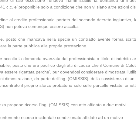
imento di tale eccezione rendeva inammissibile la domanda di indeb
41 c.c. e’ proponibile solo a condizione che non vi siano altre azioni disp
rdine al credito professionale portato dal secondo decreto ingiuntivo, 
SIS) non poteva comunque essere accolta.
bile, posto che mancava nella specie un contratto avente forma scrit
are la parte pubblica alla propria prestazione.
ere accolta la domanda avanzata dal professionista a titolo di indebito a
ile, posto che era pacifico dagli atti di causa che il Comune di Colobr
eva essere rigettata perche’, pur dovendosi considerare dimostrata l’uti
i dimostrazione, da parte dell’ing. (OMISSIS), della sussistenza di un 
“concentrato il proprio sforzo probatorio solo sulle parcelle vistate, om
nza propone ricorso l’ing. (OMISSIS) con atto affidato a due motivi.
ontenente ricorso incidentale condizionato affidato ad un motivo.