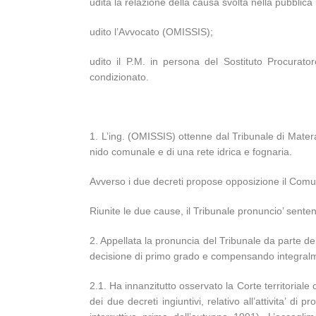
udita la relazione della causa svolta nella pubb
udito l’Avvocato (OMISSIS);
udito il P.M. in persona del Sostituto Procurato
condizionato.
1. L’ing. (OMISSIS) ottenne dal Tribunale di Matera 
nido comunale e di una rete idrica e fognaria.
Avverso i due decreti propose opposizione il Comune e
Riunite le due cause, il Tribunale pronuncio’ senten
2. Appellata la pronuncia del Tribunale da parte de
decisione di primo grado e compensando integralm
2.1. Ha innanzitutto osservato la Corte territorial
dei due decreti ingiuntivi, relativo all’attivita’ di