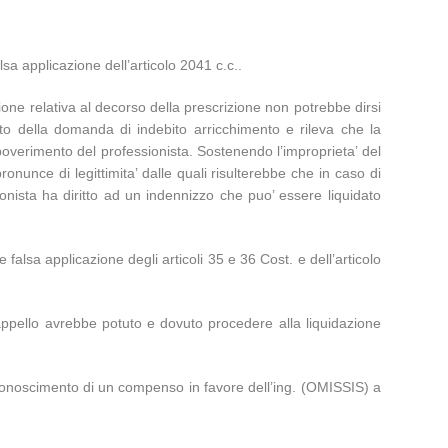
lsa applicazione dell’articolo 2041 c.c..
one relativa al decorso della prescrizione non potrebbe dirsi
tto della domanda di indebito arricchimento e rileva che la
poverimento del professionista. Sostenendo l’improprieta’ del
nunce di legittimita’ dalle quali risulterebbe che in caso di
ionista ha diritto ad un indennizzo che puo’ essere liquidato
 falsa applicazione degli articoli 35 e 36 Cost. e dell’articolo
d’appello avrebbe potuto e dovuto procedere alla liquidazione
riconoscimento di un compenso in favore dell’ing. (OMISSIS) a