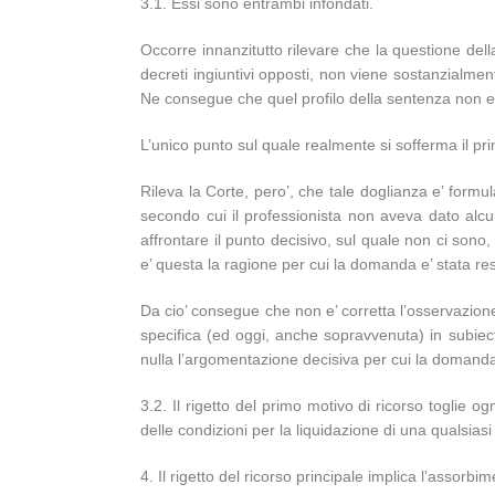
3.1. Essi sono entrambi infondati.
Occorre innanzitutto rilevare che la questione dell
decreti ingiuntivi opposti, non viene sostanzialment
Ne consegue che quel profilo della sentenza non e’ 
L’unico punto sul quale realmente si sofferma il pri
Rileva la Corte, pero’, che tale doglianza e’ formu
secondo cui il professionista non aveva dato alcu
affrontare il punto decisivo, sul quale non ci sono, i
e’ questa la ragione per cui la domanda e’ stata re
Da cio’ consegue che non e’ corretta l’osservazio
specifica (ed oggi, anche sopravvenuta) in subiec
nulla l’argomentazione decisiva per cui la domanda 
3.2. Il rigetto del primo motivo di ricorso toglie 
delle condizioni per la liquidazione di una qualsias
4. Il rigetto del ricorso principale implica l’assorbi