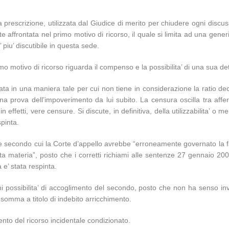
a prescrizione, utilizzata dal Giudice di merito per chiudere ogni discu
e affrontata nel primo motivo di ricorso, il quale si limita ad una generi
piu’ discutibile in questa sede.
mo motivo di ricorso riguarda il compenso e la possibilita’ di una sua de
lata in una maniera tale per cui non tiene in considerazione la ratio de
na prova dell’impoverimento da lui subito. La censura oscilla tra aff
n effetti, vere censure. Si discute, in definitiva, della utilizzabilita’ o
spinta.
ne secondo cui la Corte d’appello avrebbe “erroneamente governato la f
ta materia”, posto che i corretti richiami alle sentenze 27 gennaio 20
e’ stata respinta.
ogni possibilita’ di accoglimento del secondo, posto che non ha senso in
i somma a titolo di indebito arricchimento.
mento del ricorso incidentale condizionato.