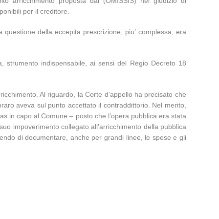
ito arricchimento proposta dal (OMISSIS) nel giudizio di
onibili per il creditore.
la questione della eccepita prescrizione, piu’ complessa, era
ta, strumento indispensabile, ai sensi del Regio Decreto 18
rricchimento. Al riguardo, la Corte d’appello ha precisato che
aro aveva sul punto accettato il contraddittorio. Nel merito,
litas in capo al Comune – posto che l’opera pubblica era stata
suo impoverimento collegato all’arricchimento della pubblica
ettendo di documentare, anche per grandi linee, le spese e gli