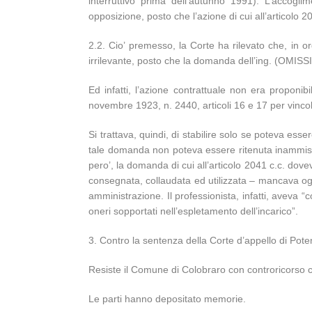
interruttivo prima dell’autunno 1991). L’accogl
opposizione, posto che l’azione di cui all’articolo 20
2.2. Cio’ premesso, la Corte ha rilevato che, in o
irrilevante, posto che la domanda dell’ing. (OMIS
Ed infatti, l’azione contrattuale non era proponi
novembre 1923, n. 2440, articoli 16 e 17 per vincol
Si trattava, quindi, di stabilire solo se poteva ess
tale domanda non poteva essere ritenuta inammissib
pero’, la domanda di cui all’articolo 2041 c.c. dov
consegnata, collaudata ed utilizzata – mancava ogn
amministrazione. Il professionista, infatti, aveva 
oneri sopportati nell’espletamento dell’incarico”.
3. Contro la sentenza della Corte d’appello di Pote
Resiste il Comune di Colobraro con controricorso c
Le parti hanno depositato memorie.