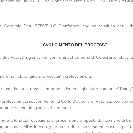
lica udienza del 08/11/2016 dal Consigliere Dott. FRANCESCO MARIA CIR
re Generale Dott. SERVELLO Gianfranco, che ha concluso per il rigett
SVOLGIMENTO DEL PROCESSO
due decreti ingiuntivi nei confronti del Comune di Colobraro, relativi a 
 nei relativi giudizi si costitui’ il professionista.
za con la quale revoco’ entrambi i decreti ingiuntivi e condanno’ l’ing.
l professionista soccombente, la Corte d’appello di Potenza, con senten
ente le spese del giudizio di gravame.
e che era fondata l’eccezione di prescrizione proposta dal Comune di Col
 progettazione dell’asilo nido (si trattava di prestazione conclusa al piu’