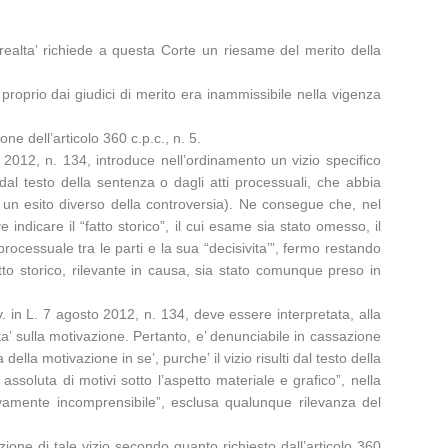
n realta’ richiede a questa Corte un riesame del merito della
proprio dai giudici di merito era inammissibile nella vigenza
e dell’articolo 360 c.p.c., n. 5.
 2012, n. 134, introduce nell’ordinamento un vizio specifico
 dal testo della sentenza o dagli atti processuali, che abbia
o un esito diverso della controversia). Ne consegue che, nel
 indicare il “fatto storico”, il cui esame sia stato omesso, il
 processuale tra le parti e la sua “decisivita’”, fermo restando
atto storico, rilevante in causa, sia stato comunque preso in
. in L. 7 agosto 2012, n. 134, deve essere interpretata, alla
ita’ sulla motivazione. Pertanto, e’ denunciabile in cassazione
lla motivazione in se’, purche’ il vizio risulti dal testo della
soluta di motivi sotto l’aspetto materiale e grafico”, nella
ttivamente incomprensibile”, esclusa qualunque rilevanza del
azione di tale vizio secondo quanto richiesto dall’articolo 360