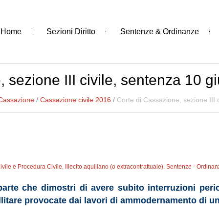
Home
Sezioni Diritto
Sentenze & Ordinanze
 sezione III civile, sentenza 10 
 Cassazione
/
Cassazione civile 2016
/
Corte di Cassazione, sezione III 
Civile e Procedura Civile
,
Illecito aquiliano (o extracontrattuale)
,
Sentenze - Ordinan
parte che dimostri di avere subito interruzioni peri
ellitare provocate dai lavori di ammodernamento di un