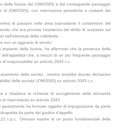
nto della funivia del (OMISSIS) e dal conseguente passaggio
are di (OMISSIS), con interruzione periodiche e costanti dei
sentiva di passare nella area soprastante il condominio del
nendo che era provata l’esistenza del diritto di sorpasso sul
ell’interesse della collettivita’.
e non un aggravio di servitu’.
 impianto della funivia, ha affermato che la presenza della
a’ dell’appellata che, a mezzo di un piu’ frequente passaggio
 di responsabilita’ ex articolo 2043 c.c..
ggravamento della servitu’, mentre avrebbe dovuto dichiarare
lita’ della societa’ (OMISSIS) ex articolo 2043 c.c..
ata e ribadisce la richiesta di accoglimento della domanda
 di risarcimento ex articolo 2043.
ia e giustamente ha formato oggetto di impugnazione da parte
ultrapetita da parte del giudice d’appello.
olo 112 c.p.c.. Omesso esame di un punto fondamentale della