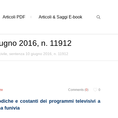
Articoli PDF
Articoli & Saggi E-book
giugno 2016, n. 11912
civile, sentenza 10 giugno 2016, n. 11912
ze
Comments (
0
)
0
odiche e costanti dei programmi televisivi a
a funivia