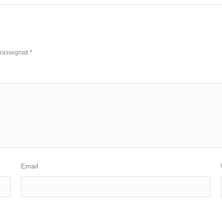
trassegnati
*
Email