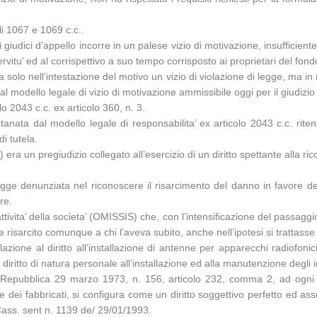
li 1067 e 1069 c.c..
giudici d’appello incorre in un palese vizio di motivazione, insufficiente 
ervitu’ ed al corrispettivo a suo tempo corrisposto ai proprietari del fon
 solo nell’intestazione del motivo un vizio di violazione di legge, ma in
 modello legale di vizio di motivazione ammissibile oggi per il giudizio di
lo 2043 c.c. ex articolo 360, n. 3.
ntanata dal modello legale di responsabilita’ ex articolo 2043 c.c. rite
i tutela.
ra un pregiudizio collegato all’esercizio di un diritto spettante alla rico
legge denunziata nel riconoscere il risarcimento del danno in favore d
re.
ttivita’ della societa’ (OMISSIS) che, con l’intensificazione del passag
 risarcito comunque a chi l’aveva subito, anche nell’ipotesi si trattasse
azione al diritto all’installazione di antenne per apparecchi radiofonici
un diritto di natura personale all’installazione ed alla manutenzione degl
la Repubblica 29 marzo 1973, n. 156, articolo 232, comma 2, ad ogni oc
 dei fabbricati, si configura come un diritto soggettivo perfetto ed as
 Cass. sent n. 1139 de/ 29/01/1993.