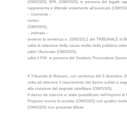
(OMISSIS) SPA, (OMISSIS) in persona del legale rapp
rappresenta e difende unitamente all’avvocato (OMISSIS
– ricorrente –
contro
(OMISSIS);
– intimato –
avverso la sentenza n. 1080/2012 del TRIBUNALE di B
udita la relazione della causa svolta nella pubblica u
udito l’Avvocato (OMISSIS);
udito il P.M. in persona del Sostituto Procuratore Gener
Il Tribunale di Bolzano, con sentenza del 5 dicembre 2
volta ad ottenere il risarcimento del danno subito a se
alla ricezione del segnale satellitare (OMISSIS).
Il danno da risarcire e’ stato quantificato nell’importo di
Propone ricorso la societa’ (OMISSIS) con quattro motiv
(OMISSIS) non presenta difese.