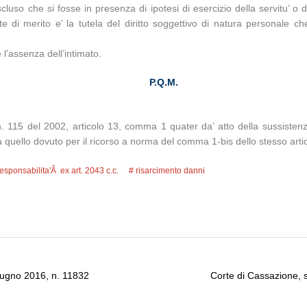
luso che si fosse in presenza di ipotesi di esercizio della servitu’ o 
di merito e’ la tutela del diritto soggettivo di natura personale che
 l’assenza dell’intimato.
P.Q.M.
. 115 del 2002, articolo 13, comma 1 quater da’ atto della sussistenz
ri a quello dovuto per il ricorso a norma del comma 1-bis dello stesso arti
responsabilita'Â ex art. 2043 c.c.
risarcimento danni
giugno 2016, n. 11832
Corte di Cassazione, 