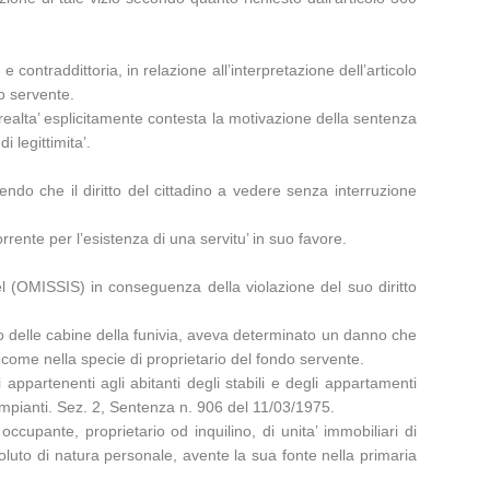
e contraddittoria, in relazione all’interpretazione dell’articolo
do servente.
 realta’ esplicitamente contesta la motivazione della sentenza
 legittimita’.
nendo che il diritto del cittadino a vedere senza interruzione
rrente per l’esistenza di una servitu’ in suo favore.
el (OMISSIS) in conseguenza della violazione del suo diritto
gio delle cabine della funivia, aveva determinato un danno che
 come nella specie di proprietario del fondo servente.
 appartenenti agli abitanti degli stabili e degli appartamenti
i impianti. Sez. 2, Sentenza n. 906 del 11/03/1975.
cupante, proprietario od inquilino, di unita’ immobiliari di
soluto di natura personale, avente la sua fonte nella primaria