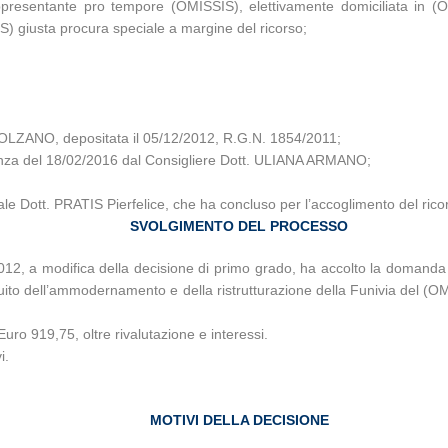
resentante pro tempore (OMISSIS), elettivamente domiciliata in (OM
) giusta procura speciale a margine del ricorso;
OLZANO, depositata il 05/12/2012, R.G.N. 1854/2011;
dienza del 18/02/2016 dal Consigliere Dott. ULIANA ARMANO;
ale Dott. PRATIS Pierfelice, che ha concluso per l’accoglimento del rico
SVOLGIMENTO DEL PROCESSO
012, a modifica della decisione di primo grado, ha accolto la domanda
guito dell’ammodernamento e della ristrutturazione della Funivia del (O
 Euro 919,75, oltre rivalutazione e interessi.
i.
MOTIVI DELLA DECISIONE