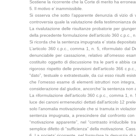
Sostiene la ricorrente che la Corte di merito ha errone
5. Il motivo e’ inammissibile.
Si osserva che sotto l’apparente denunzia di vizio di v
controversia quale la valutazione della testimonianza d
La rivalutazione delle risultanze probatorie per giunge
della precedente formulazione dell’articolo 360 c.p.c., n.
Si ricorda che la sentenza impugnata e’ stata depositata
L’articolo 360 c.p.c., comma 1, n. 5, riformulato dal 
denunciabile per cassazione, relativo all’omesso esame 
costituito oggetto di discussione tra le parti e abbia
rigoroso rispetto delle previsioni dell’articolo 366 c.p.
“dato”, testuale o extratestuale, da cui esso risulti esis
che l’omesso esame di elementi istruttori non integra, 
considerazione dal giudice, ancorche’ la sentenza non ab
La riformulazione dell’articolo 360 c.p.c., comma 1, n.
luce dei canoni ermeneutici dettati dall’articolo 12 prel
solo l’anomalia motivazionale che si tramuta in violazione
sentenza impugnata, a prescindere dal confronto con le
“motivazione apparente”, nel “contrasto irriducibile t
semplice difetto di “sufficienza” della motivazione. Ca
6. La societa’ ricorrente, nel formulare la denunzia di v