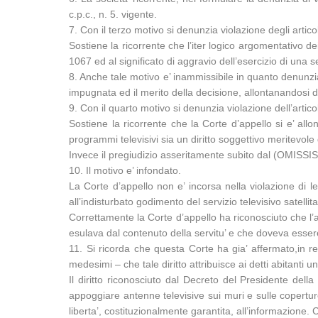
c.p.c., n. 5. vigente.
7. Con il terzo motivo si denunzia violazione degli artico
Sostiene la ricorrente che l’iter logico argomentativo dei 
1067 ed al significato di aggravio dell’esercizio di una s
8. Anche tale motivo e’ inammissibile in quanto denunzia
impugnata ed il merito della decisione, allontanandosi dal
9. Con il quarto motivo si denunzia violazione dell’artico
Sostiene la ricorrente che la Corte d’appello si e’ allo
programmi televisivi sia un diritto soggettivo meritevole d
Invece il pregiudizio asseritamente subito dal (OMISSIS) e
10. Il motivo e’ infondato.
La Corte d’appello non e’ incorsa nella violazione di 
all’indisturbato godimento del servizio televisivo satellita
Correttamente la Corte d’appello ha riconosciuto che l’a
esulava dal contenuto della servitu’ e che doveva essere
11. Si ricorda che questa Corte ha gia’ affermato,in rel
medesimi – che tale diritto attribuisce ai detti abitanti 
Il diritto riconosciuto dal Decreto del Presidente del
appoggiare antenne televisive sui muri e sulle coperture
liberta’, costituzionalmente garantita, all’informazione.