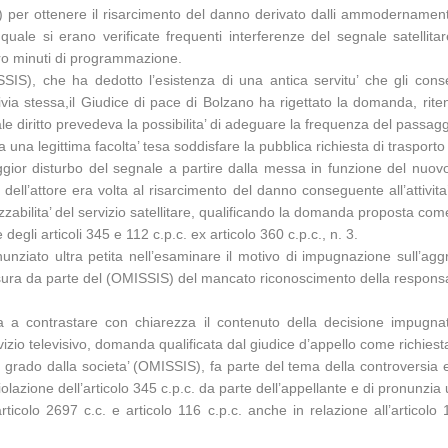
IS) per ottenere il risarcimento del danno derivato dalli ammodername
 quale si erano verificate frequenti interferenze del segnale satellit
tro minuti di programmazione.
SSIS), che ha dedotto l’esistenza di una antica servitu’ che gli con
via stessa,il Giudice di pace di Bolzano ha rigettato la domanda, rite
iritto prevedeva la possibilita’ di adeguare la frequenza del passaggio n
na legittima facolta’ tesa soddisfare la pubblica richiesta di trasporto 
gior disturbo del segnale a partire dalla messa in funzione del nuovo
 dell’attore era volta al risarcimento del danno conseguente all’attivit
zzabilita’ del servizio satellitare, qualificando la domanda proposta come
degli articoli 345 e 112 c.p.c. ex articolo 360 c.p.c., n. 3.
onunziato ultra petita nell’esaminare il motivo di impugnazione sull’a
sura da parte del (OMISSIS) del mancato riconoscimento della responsabi
onea a contrastare con chiarezza il contenuto della decisione impugn
zio televisivo, domanda qualificata dal giudice d’appello come richiesta
imo grado dalla societa’ (OMISSIS), fa parte del tema della controvers
olazione dell’articolo 345 c.p.c. da parte dell’appellante e di pronunzia 
articolo 2697 c.c. e articolo 116 c.p.c. anche in relazione all’artic