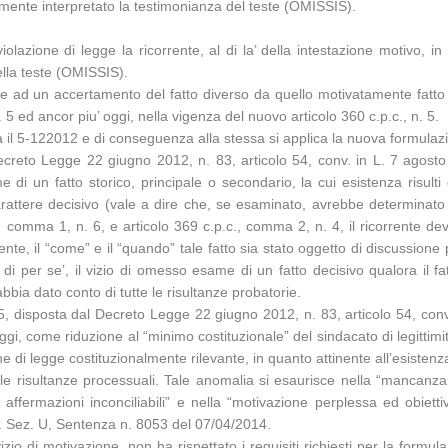
amente interpretato la testimonianza del teste (OMISSIS).
iolazione di legge la ricorrente, al di la’ della intestazione motivo, i
ella teste (OMISSIS).
re ad un accertamento del fatto diverso da quello motivatamente fatto 
 5 ed ancor piu’ oggi, nella vigenza del nuovo articolo 360 c.p.c., n. 5.
 il 5-122012 e di conseguenza alla stessa si applica la nuova formulazion
Decreto Legge 22 giugno 2012, n. 83, articolo 54, conv. in L. 7 agosto
di un fatto storico, principale o secondario, la cui esistenza risulti
 carattere decisivo (vale a dire che, se esaminato, avrebbe determinat
c., comma 1, n. 6, e articolo 369 c.p.c., comma 2, n. 4, il ricorrente deve
tente, il “come” e il “quando” tale fatto sia stato oggetto di discussione
di per se’, il vizio di omesso esame di un fatto decisivo qualora il f
bia dato conto di tutte le risultanze probatorie.
 5, disposta dal Decreto Legge 22 giugno 2012, n. 83, articolo 54, conv
eggi, come riduzione al “minimo costituzionale” del sindacato di legittim
 di legge costituzionalmente rilevante, in quanto attinente all’esistenza de
 risultanze processuali. Tale anomalia si esaurisce nella “mancanza as
ra affermazioni inconciliabili” e nella “motivazione perplessa ed obie
ss. Sez. U, Sentenza n. 8053 del 07/04/2014.
izio di motivazione, non ha rispettato i requisiti richiesti per la formul