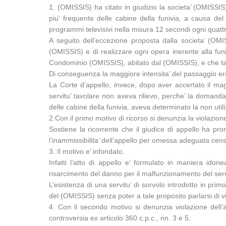
1. (OMISSIS) ha citato in giudizio la societa’ (OMISS
piu’ frequente delle cabine della funivia, a causa del
programmi televisivi nella misura 12 secondi ogni quat
A seguito dell’eccezione proposta dalla societa’ (OMI
(OMISSIS) e di realizzare ogni opera inerente alla funi
Condominio (OMISSIS), abitato dal (OMISSIS), e che tale d
Di conseguenza la maggiore intensita’ del passaggio era u
La Corte d’appello, invece, dopo aver accertato il mag
servitu’ tavolare non aveva rilievo, perche’ la domanda
delle cabine della funivia, aveva determinato la non utili
2.Con il primo motivo di ricorso si denunzia la violazione 
Sostiene la ricorrente che il giudice di appello ha pr
l’inammissibilita’ dell’appello per omessa adeguata cen
3. Il motivo e’ infondato.
Infatti l’atto di appello e’ formulato in maniera id
risarcimento del danno per il malfunzionamento del servi
L’esistenza di una servitu’ di sorvolo introdotto in pr
del (OMISSIS) senza poter a tale proposito parlarsi di vi
4. Con il secondo motivo si denunzia violazione dell’
controversia ex articolo 360 c.p.c., nn. 3 e 5.