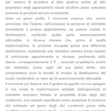
per costoro di accedere al tetto qualora anche gli altri
proprietari degli appartamenti situati all’ultimo piano avessero
annesso la porzione ad essi sovrastante.
Sotto un primo profilo il ricorrente osserva che, anche
ammesso che l’istante, nell’occupare la porzione di sottotetto
sovrastante il proprio appartamento, ne avesse mutato la
destinazione, rendendo quella parte autonomamente
utilizzabile, si doveva ritenere che, prima di quella
trasformazione, la porzione occupata aveva una differente
destinazione, costituendo una semplice camera d’aria rispetto
al sottostante appartamento e, dunque, pertinenza dello
stesso; conseguentemente il P. , essendo proprietario anche
del sottotetto, aveva agito nel suo pieno diritto, che
comprendeva pure la facoltà di mutare la destinazione del
locale, rendendolo un vano da lui autonomamente utilizzabile.
Il ricorrente poi deduce che il giudice di appello non ha spiegato
in che modo le trasformazioni adottate dall’esponente al
sottotetto avessero limitato le possibilità d’uso degli altri
condomini, non avendo specificato come avvenisse la fruizione
del sottotetto ad opera degli altri condomini prima delle
modifiche poste in essere dal P. , e neppure avendo precisato