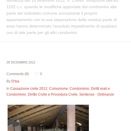
sentenza del 19 dicembre 2012, n. 23448. Violazione dell’art.
1102 c.c. quando le modifiche apportate dal condomino alla
parte del sottotetto comune sovrastante il proprio
appartamento con la sua separazione dalla residua parte di
esso hanno determinato l’assoluto impedimento di qualsiasi
uso di tale parte per gli altri condomini.
28 DICEMBRE 2012
Comments (
0
)
0
By
D'Isa
In
Cassazione civile 2012
,
Comunione
,
Condominio
,
Diritti reali e
Condominio
,
Diritto Civile e Procedura Civile
,
Sentenze - Ordinanze