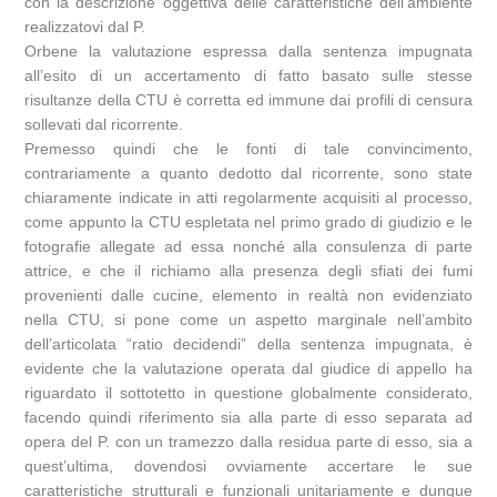
con la descrizione oggettiva delle caratteristiche dell’ambiente
realizzatovi dal P.
Orbene la valutazione espressa dalla sentenza impugnata
all’esito di un accertamento di fatto basato sulle stesse
risultanze della CTU è corretta ed immune dai profili di censura
sollevati dal ricorrente.
Premesso quindi che le fonti di tale convincimento,
contrariamente a quanto dedotto dal ricorrente, sono state
chiaramente indicate in atti regolarmente acquisiti al processo,
come appunto la CTU espletata nel primo grado di giudizio e le
fotografie allegate ad essa nonché alla consulenza di parte
attrice, e che il richiamo alla presenza degli sfiati dei fumi
provenienti dalle cucine, elemento in realtà non evidenziato
nella CTU, si pone come un aspetto marginale nell’ambito
dell’articolata “ratio decidendi” della sentenza impugnata, è
evidente che la valutazione operata dal giudice di appello ha
riguardato il sottotetto in questione globalmente considerato,
facendo quindi riferimento sia alla parte di esso separata ad
opera del P. con un tramezzo dalla residua parte di esso, sia a
quest’ultima, dovendosi ovviamente accertare le sue
caratteristiche strutturali e funzionali unitariamente e dunque