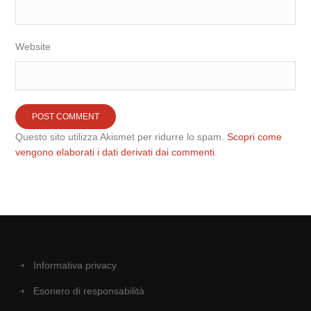
Website
Questo sito utilizza Akismet per ridurre lo spam.
Scopri come
vengono elaborati i dati derivati dai commenti
.
Informativa privacy
Esonero di responsabilità