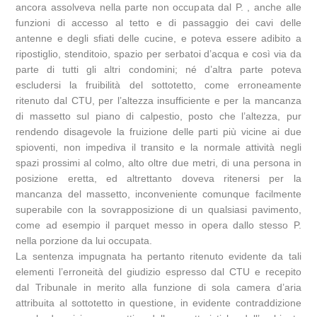
ancora assolveva nella parte non occupata dal P. , anche alle
funzioni di accesso al tetto e di passaggio dei cavi delle
antenne e degli sfiati delle cucine, e poteva essere adibito a
ripostiglio, stenditoio, spazio per serbatoi d’acqua e così via da
parte di tutti gli altri condomini; né d’altra parte poteva
escludersi la fruibilità del sottotetto, come erroneamente
ritenuto dal CTU, per l’altezza insufficiente e per la mancanza
di massetto sul piano di calpestio, posto che l’altezza, pur
rendendo disagevole la fruizione delle parti più vicine ai due
spioventi, non impediva il transito e la normale attività negli
spazi prossimi al colmo, alto oltre due metri, di una persona in
posizione eretta, ed altrettanto doveva ritenersi per la
mancanza del massetto, inconveniente comunque facilmente
superabile con la sovrapposizione di un qualsiasi pavimento,
come ad esempio il parquet messo in opera dallo stesso P.
nella porzione da lui occupata.
La sentenza impugnata ha pertanto ritenuto evidente da tali
elementi l’erroneità del giudizio espresso dal CTU e recepito
dal Tribunale in merito alla funzione di sola camera d’aria
attribuita al sottotetto in questione, in evidente contraddizione