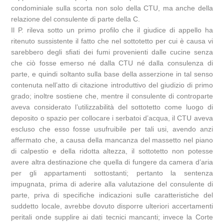
condominiale sulla scorta non solo della CTU, ma anche della
relazione del consulente di parte della C.
Il P. rileva sotto un primo profilo che il giudice di appello ha
ritenuto sussistente il fatto che nel sottotetto per cui è causa vi
sarebbero degli sfiati dei fumi provenienti dalle cucine senza
che ciò fosse emerso né dalla CTU né dalla consulenza di
parte, e quindi soltanto sulla base della asserzione in tal senso
contenuta nell’atto di citazione introduttivo del giudizio di primo
grado; inoltre sostiene che, mentre il consulente di controparte
aveva considerato l’utilizzabilità del sottotetto come luogo di
deposito o spazio per collocare i serbatoi d’acqua, il CTU aveva
escluso che esso fosse usufruibile per tali usi, avendo anzi
affermato che, a causa della mancanza del massetto nel piano
di calpestio e della ridotta altezza, il sottotetto non potesse
avere altra destinazione che quella di fungere da camera d’aria
per gli appartamenti sottostanti; pertanto la sentenza
impugnata, prima di aderire alla valutazione del consulente di
parte, priva di specifiche indicazioni sulle caratteristiche del
suddetto locale, avrebbe dovuto disporre ulteriori accertamenti
peritali onde supplire ai dati tecnici mancanti; invece la Corte