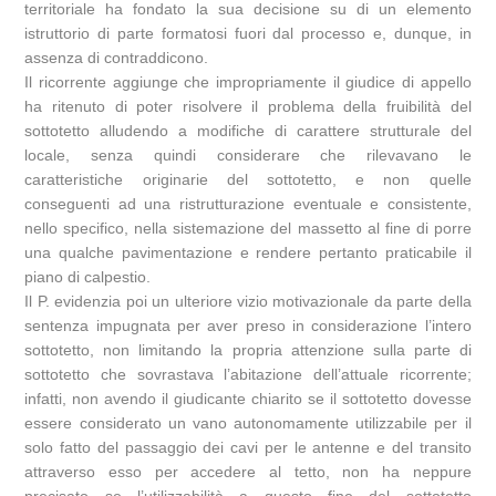
territoriale ha fondato la sua decisione su di un elemento
istruttorio di parte formatosi fuori dal processo e, dunque, in
assenza di contraddicono.
Il ricorrente aggiunge che impropriamente il giudice di appello
ha ritenuto di poter risolvere il problema della fruibilità del
sottotetto alludendo a modifiche di carattere strutturale del
locale, senza quindi considerare che rilevavano le
caratteristiche originarie del sottotetto, e non quelle
conseguenti ad una ristrutturazione eventuale e consistente,
nello specifico, nella sistemazione del massetto al fine di porre
una qualche pavimentazione e rendere pertanto praticabile il
piano di calpestio.
Il P. evidenzia poi un ulteriore vizio motivazionale da parte della
sentenza impugnata per aver preso in considerazione l’intero
sottotetto, non limitando la propria attenzione sulla parte di
sottotetto che sovrastava l’abitazione dell’attuale ricorrente;
infatti, non avendo il giudicante chiarito se il sottotetto dovesse
essere considerato un vano autonomamente utilizzabile per il
solo fatto del passaggio dei cavi per le antenne e del transito
attraverso esso per accedere al tetto, non ha neppure
precisato se l’utilizzabilità a questo fine del sottotetto