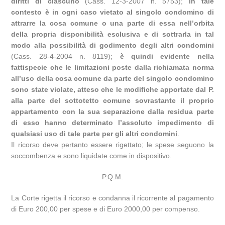
diritti di ciascuno
(Cass. 12-3-2007 n. 5753);
in tale
contesto è in ogni caso vietato al singolo condomino di
attrarre la cosa comune o una parte di essa nell’orbita
della propria disponibilità esclusiva e di sottrarla in tal
modo alla possibilità di godimento degli altri condomini
(Cass. 28-4-2004 n. 8119);
è quindi evidente nella
fattispecie che le limitazioni poste dalla richiamata norma
all’uso della cosa comune da parte del singolo condomino
sono state violate, atteso che le modifiche apportate dal P.
alla parte del sottotetto comune sovrastante il proprio
appartamento con la sua separazione dalla residua parte
di esso hanno determinato l’assoluto impedimento di
qualsiasi uso di tale parte per gli altri condomini
.
Il ricorso deve pertanto essere rigettato; le spese seguono la
soccombenza e sono liquidate come in dispositivo.
P.Q.M.
La Corte rigetta il ricorso e condanna il ricorrente al pagamento
di Euro 200,00 per spese e di Euro 2000,00 per compenso.