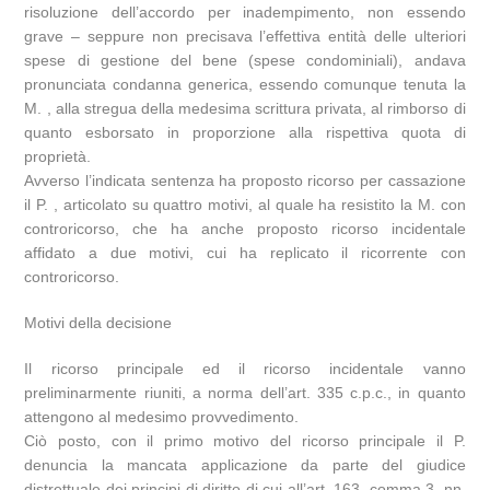
risoluzione dell’accordo per inadempimento, non essendo
grave – seppure non precisava l’effettiva entità delle ulteriori
spese di gestione del bene (spese condominiali), andava
pronunciata condanna generica, essendo comunque tenuta la
M. , alla stregua della medesima scrittura privata, al rimborso di
quanto esborsato in proporzione alla rispettiva quota di
proprietà.
Avverso l’indicata sentenza ha proposto ricorso per cassazione
il P. , articolato su quattro motivi, al quale ha resistito la M. con
controricorso, che ha anche proposto ricorso incidentale
affidato a due motivi, cui ha replicato il ricorrente con
controricorso.
Motivi della decisione
Il ricorso principale ed il ricorso incidentale vanno
preliminarmente riuniti, a norma dell’art. 335 c.p.c., in quanto
attengono al medesimo provvedimento.
Ciò posto, con il primo motivo del ricorso principale il P.
denuncia la mancata applicazione da parte del giudice
distrettuale dei principi di diritto di cui all’art. 163, comma 3, nn.