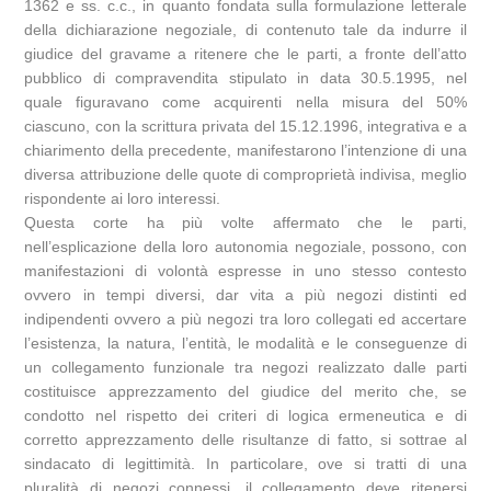
1362 e ss. c.c., in quanto fondata sulla formulazione letterale
della dichiarazione negoziale, di contenuto tale da indurre il
giudice del gravame a ritenere che le parti, a fronte dell’atto
pubblico di compravendita stipulato in data 30.5.1995, nel
quale figuravano come acquirenti nella misura del 50%
ciascuno, con la scrittura privata del 15.12.1996, integrativa e a
chiarimento della precedente, manifestarono l’intenzione di una
diversa attribuzione delle quote di comproprietà indivisa, meglio
rispondente ai loro interessi.
Questa corte ha più volte affermato che le parti,
nell’esplicazione della loro autonomia negoziale, possono, con
manifestazioni di volontà espresse in uno stesso contesto
ovvero in tempi diversi, dar vita a più negozi distinti ed
indipendenti ovvero a più negozi tra loro collegati ed accertare
l’esistenza, la natura, l’entità, le modalità e le conseguenze di
un collegamento funzionale tra negozi realizzato dalle parti
costituisce apprezzamento del giudice del merito che, se
condotto nel rispetto dei criteri di logica ermeneutica e di
corretto apprezzamento delle risultanze di fatto, si sottrae al
sindacato di legittimità. In particolare, ove si tratti di una
pluralità di negozi connessi, il collegamento deve ritenersi