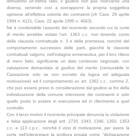
dimostrino un’intima ratio, il giudice non può ricercarne una
diversa, venendo così a sovrapporre la propria soggettiva
opinione all’effettiva volontà dei contraenti (cfr Cass. 29 aprile
1994 n. 4121; Cass. 22 aprile 1995 n. 4563).
Né è condivisibile l’assunto del ricorrente secondo cui la corte
di merito avrebbe violato l’art. 1363 c.c. non tenendo conto
della clausola contrattuale n. 3 e della premessa, nonché del
comportamento successivo delle parti, giacché le clausole
contrattuali valgono, nell’indagine ermeneutica, per il loro rilievo
di mero fatto, significante un dato contenuto negoziale, con
valutazione demandata al giudice del merito (censurabile in
Cassazione solo se non sorretto da logica ed adeguata
motivazione) ed il comportamento ex art. 1362 c.c., comma 2,
che può essere preso in considerazione dal giudice ai fini della
individuazione della comune intenzione dei contraenti è solo
quello posto in essere in esecuzione ed in riferimento a quel
contratto.
Con il terzo motivo il ricorrente principale denuncia la violazione
e falsa applicazione degli artt. 2720, 1343, 1346, 1350, 1353
c.c. e 113 c.p.c., nonché il vizio di motivazione, per avere la
corte nell’interpretare la scrittura privata come “dichiarazione