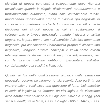
pluralità di negozi connessi, il collegamento deve ritenersi
occasionale quando le singole dichiarazioni, strutturalmente e
funzionalmente autonome, siano solo causalmente riunite,
mantenendo l’individualità propria di ciascun tipo negoziale in
cui esse si inquadrano, sicché la loro unione non influenza la
disciplina dei singoli negozi in cui si sostanziano. Il
collegamento è invece funzionale quando i diversi e distinti
negozi, cui le parti danno vita nell’esercizio della loro autonomia
negoziale, pur conservando l’individualità propria di ciascun tipo
negoziale, vengono tuttavia concepiti e voluti come avvinti
teleologicamente da un nesso di reciproca indipendenza, per
cui le vicende dell’uno debbono ripercuotersi sull’altro,
condizionandone la validità e l’efficacia.
Quindi, ai fini della qualificazione giuridica della situazione
negoziale, occorre far riferimento alla volontà delle parti, la cui
interpretazione costituisce una questione di fatto, insindacabile
in sede di legittimità se immune da vizi logici o da violazione
delle norme ermeneutiche di cui agli artt. 1362 c.c. e segg. (nei
sensi suddetti, tra le tante, Cass. 12 luglio 2005 n. 14611; Cass.