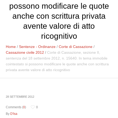
possono modificare le quote
anche con scrittura privata
avente valore di atto
ricognitivo
Home
/
Sentenze - Ordinanze
/
Corte di Cassazione
/
Cassazione civile 2012
/
Corte di Cassazione, sezione II,
sentenza del 18 settembre 2012, n. 15640. In tema immobile
cointestato si possono modificare le quote anche con scrittura
privata avente valore di atto ricognitivo
28 SETTEMBRE 2012
Comments (
0
)
0
By
D'Isa