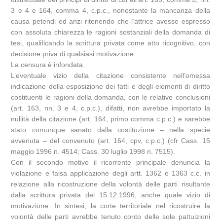
3 e 4 e 164, comma 4, c.p.c., nonostante la mancanza della
causa petendi ed anzi ritenendo che l’attrice avesse espresso
con assoluta chiarezza le ragioni sostanziali della domanda di
tesi, qualificando la scrittura privata come atto ricognitivo, con
decisione priva di qualsiasi motivazione.
La censura è infondata.
L’eventuale vizio della citazione consistente nell’omessa
indicazione della esposizione dei fatti e degli elementi di diritto
costituenti le ragioni della domanda, con le relative conclusioni
(art. 163, nn. 3 e 4, c.p.c.), difatti, non avrebbe importato la
nullità della citazione (art. 164, primo comma c.p.c.) e sarebbe
stato comunque sanato dalla costituzione – nella specie
avvenuta – del convenuto (art. 164, cpv, c.p.c.) (cfr Cass. 15
maggio 1996 n. 4514; Cass. 30 luglio 1998 n. 7515).
Con il secondo motivo il ricorrente principale denuncia la
violazione e falsa applicazione degli artt. 1362 e 1363 c.c. in
relazione alla ricostruzione della volontà delle parti risultante
dalla scrittura privata del 15.12.1996, anche quale vizio di
motivazione. In sintesi, la corte territoriale nel ricostruire la
volontà delle parti avrebbe tenuto conto delle sole pattuizioni