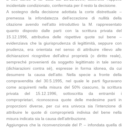
incidentale condizionato, confermata per il resto la decisione.
A sostegno della decisione adottata la corte distrettuale –
premessa la infondatezza dell’eccezione di nullità della
citazione avendo nell’atto introduttivo la M. rappresentato
quanto disposto dalle parti con la scrittura privata del
15.12.1996, attributiva delle rispettive quote sul bene –
evidenziava che la giurisprudenza di legittimità, seppure con
prudenza, era orientata nel senso di attribuire rilievo alle
dichiarazioni ricognitive dell’altrui proprietà (o diritto reale),
sempreché provenienti da soggetto legittimato in tale senso
(dichiarazioni contra sé), espresse in forma idonea, da cui
desumere la causa dell’atto. Nella specie a fronte della
compravendita del 30.5.1995, nel quale le parti figuravano
come acquirenti nella misura del 50% ciascuno, la scrittura
privata del 15.12.1996, sottoscritta da entrambi i
comproprietari, riconosceva quote delle medesime parti in
proporzioni diverse, per cui era univoca sia l’intenzione di
attribuire le quote di comproprietà indivisa del bene nella
misura indicata sia la causa dell’attribuzione.
Aggiungeva che la riconvenzionale del P. – infondata quella di