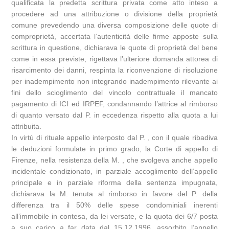
qualificata la predetta scrittura privata come atto inteso a
procedere ad una attribuzione o divisione della proprietà
comune prevedendo una diversa composizione delle quote di
comproprietà, accertata l’autenticità delle firme apposte sulla
scrittura in questione, dichiarava le quote di proprietà del bene
come in essa previste, rigettava l’ulteriore domanda attorea di
risarcimento dei danni, respinta la riconvenzione di risoluzione
per inadempimento non integrando inadempimento rilevante ai
fini dello scioglimento del vincolo contrattuale il mancato
pagamento di ICI ed IRPEF, condannando l’attrice al rimborso
di quanto versato dal P. in eccedenza rispetto alla quota a lui
attribuita.
In virtù di rituale appello interposto dal P. , con il quale ribadiva
le deduzioni formulate in primo grado, la Corte di appello di
Firenze, nella resistenza della M. , che svolgeva anche appello
incidentale condizionato, in parziale accoglimento dell’appello
principale e in parziale riforma della sentenza impugnata,
dichiarava la M. tenuta al rimborso in favore del P. della
differenza tra il 50% delle spese condominiali inerenti
all’immobile in contesa, da lei versate, e la quota dei 6/7 posta
a suo carico a far data dal 15.12.1996, assorbito l’appello