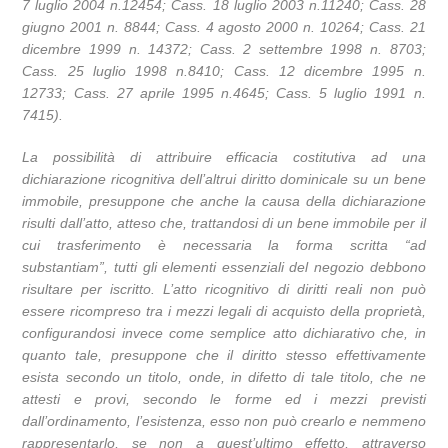
7 luglio 2004 n.12454; Cass. 18 luglio 2003 n.11240; Cass. 28
giugno 2001 n. 8844; Cass. 4 agosto 2000 n. 10264; Cass. 21
dicembre 1999 n. 14372; Cass. 2 settembre 1998 n. 8703;
Cass. 25 luglio 1998 n.8410; Cass. 12 dicembre 1995 n.
12733; Cass. 27 aprile 1995 n.4645; Cass. 5 luglio 1991 n.
7415).
La possibilità di attribuire efficacia costitutiva ad una
dichiarazione ricognitiva dell’altrui diritto dominicale su un bene
immobile, presuppone che anche la causa della dichiarazione
risulti dall’atto, atteso che, trattandosi di un bene immobile per il
cui trasferimento è necessaria la forma scritta “ad
substantiam”, tutti gli elementi essenziali del negozio debbono
risultare per iscritto. L’atto ricognitivo di diritti reali non può
essere ricompreso tra i mezzi legali di acquisto della proprietà,
configurandosi invece come semplice atto dichiarativo che, in
quanto tale, presuppone che il diritto stesso effettivamente
esista secondo un titolo, onde, in difetto di tale titolo, che ne
attesti e provi, secondo le forme ed i mezzi previsti
dall’ordinamento, l’esistenza, esso non può crearlo e nemmeno
rappresentarlo, se non a quest’ultimo effetto, attraverso