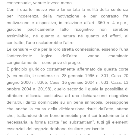
consensuale, venute invece meno.
Con il quarto motivo viene lamentata la nullità della sentenza
per incoerenza della motivazione e per contrasto fra
motivazione e dispositivo, in relazione all’art. 360 n. 4 c.p.c.,
giacché pacificamente l’atto ricognitivo non sarebbe
assimilabile, né quanto a natura né quanto ad effetti, al
contratto, l’uno escluderebbe l’altro.
Le censure – che per la loro stretta connessione, essendo l’una
l’antecedente logico dell’altra, vanno esaminate
congiuntamente – sono prive di pregio.
È principio giuridico costantemente affermato da questa corte
(v. ex multis, le sentenze n. 28 gennaio 1996 n. 301; Cass. 20
giugno 2000 n. 8365; Cass. 16 gennaio 2004 n. 631; Cass. 13
ottobre 2004 n. 20198), quello secondo il quale la possibilità di
attribuire efficacia costitutiva ad una dichiarazione ricognitiva
dell’altrui diritto dominicale su un bene immobile, presuppone
che anche la causa della dichiarazione risulti dall’atto, atteso
che, trattandosi di un bene immobile per il cui trasferimento è
necessaria la forma scritta “ad substantiam”, tutti gli elementi
essenziali del negozio debbono risultare per iscritto.