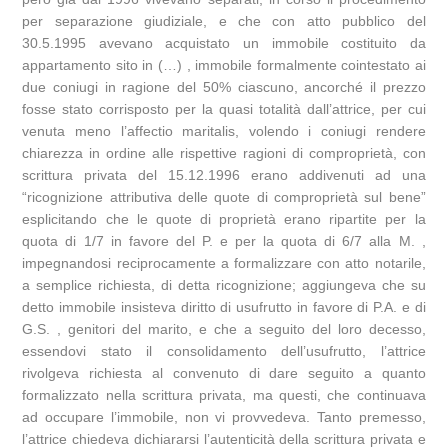
per separazione giudiziale, e che con atto pubblico del
30.5.1995 avevano acquistato un immobile costituito da
appartamento sito in (…) , immobile formalmente cointestato ai
due coniugi in ragione del 50% ciascuno, ancorché il prezzo
fosse stato corrisposto per la quasi totalità dall’attrice, per cui
venuta meno l’affectio maritalis, volendo i coniugi rendere
chiarezza in ordine alle rispettive ragioni di comproprietà, con
scrittura privata del 15.12.1996 erano addivenuti ad una
“ricognizione attributiva delle quote di comproprietà sul bene”
esplicitando che le quote di proprietà erano ripartite per la
quota di 1/7 in favore del P. e per la quota di 6/7 alla M. ,
impegnandosi reciprocamente a formalizzare con atto notarile,
a semplice richiesta, di detta ricognizione; aggiungeva che su
detto immobile insisteva diritto di usufrutto in favore di P.A. e di
G.S. , genitori del marito, e che a seguito del loro decesso,
essendovi stato il consolidamento dell’usufrutto, l’attrice
rivolgeva richiesta al convenuto di dare seguito a quanto
formalizzato nella scrittura privata, ma questi, che continuava
ad occupare l’immobile, non vi provvedeva. Tanto premesso,
l’attrice chiedeva dichiararsi l’autenticità della scrittura privata e