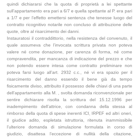
quindi dichiararsi che la quota di proprietà a lei spettante
sull’appartamento era pari a 6/7 e quella spettante al P. era pari
a 1/7 e per l’effetto emettersi sentenza che tenesse luogo del
contratto ricognitivo notarile non concluso di attribuzione delle
quote, oltre al risarcimento dei danni.
Instauratosi il contraddittorio, nella resistenza del convenuto, il
quale assumeva che l’invocata scrittura privata non poteva
valere né come donazione, per carenza di forma, né come
compravendita, per mancanza di indicazione del prezzo e che
non potendo essere intesa come contratto preliminare non
poteva farsi luogo all’art. 2932 c.c., né vi era spazio per il
risarcimento del danno essendo il bene già da tempo
fisicamente diviso, attribuito il possesso delle chiavi di una parte
dell’appartamento alla M. , svolta domanda riconvenzionale per
sentire dichiarare risolta la scrittura del 15.12.1996 per
inadempimento dell’attrice, con condanna della stessa al
rimborso della quota di spese inerenti ICI, IRPEF ed altri oneri,
il giudice adito, espletata istruttoria, ritenuta inammissibile
l’ulteriore domanda di simulazione formulata in corso di
giudizio, disattesa l’eccezione di nullità della citazione,