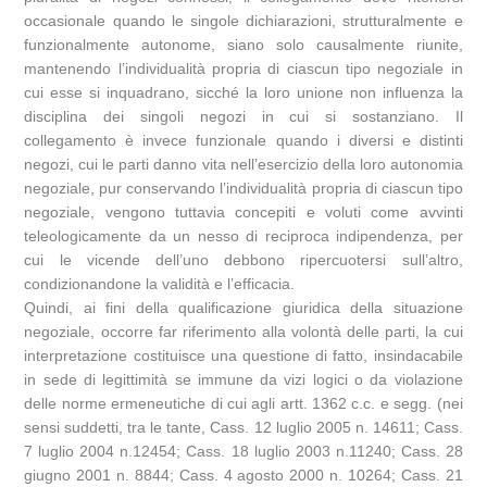
occasionale quando le singole dichiarazioni, strutturalmente e
funzionalmente autonome, siano solo causalmente riunite,
mantenendo l’individualità propria di ciascun tipo negoziale in
cui esse si inquadrano, sicché la loro unione non influenza la
disciplina dei singoli negozi in cui si sostanziano. Il
collegamento è invece funzionale quando i diversi e distinti
negozi, cui le parti danno vita nell’esercizio della loro autonomia
negoziale, pur conservando l’individualità propria di ciascun tipo
negoziale, vengono tuttavia concepiti e voluti come avvinti
teleologicamente da un nesso di reciproca indipendenza, per
cui le vicende dell’uno debbono ripercuotersi sull’altro,
condizionandone la validità e l’efficacia.
Quindi, ai fini della qualificazione giuridica della situazione
negoziale, occorre far riferimento alla volontà delle parti, la cui
interpretazione costituisce una questione di fatto, insindacabile
in sede di legittimità se immune da vizi logici o da violazione
delle norme ermeneutiche di cui agli artt. 1362 c.c. e segg. (nei
sensi suddetti, tra le tante, Cass. 12 luglio 2005 n. 14611; Cass.
7 luglio 2004 n.12454; Cass. 18 luglio 2003 n.11240; Cass. 28
giugno 2001 n. 8844; Cass. 4 agosto 2000 n. 10264; Cass. 21