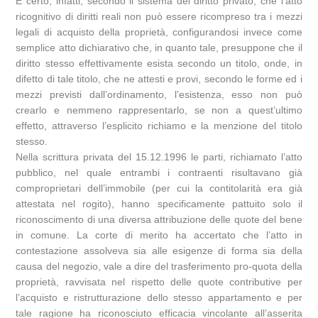
È certo, infatti, secondo il sistema del diritto privato, che l’atto
ricognitivo di diritti reali non può essere ricompreso tra i mezzi
legali di acquisto della proprietà, configurandosi invece come
semplice atto dichiarativo che, in quanto tale, presuppone che il
diritto stesso effettivamente esista secondo un titolo, onde, in
difetto di tale titolo, che ne attesti e provi, secondo le forme ed i
mezzi previsti dall’ordinamento, l’esistenza, esso non può
crearlo e nemmeno rappresentarlo, se non a quest’ultimo
effetto, attraverso l’esplicito richiamo e la menzione del titolo
stesso.
Nella scrittura privata del 15.12.1996 le parti, richiamato l’atto
pubblico, nel quale entrambi i contraenti risultavano già
comproprietari dell’immobile (per cui la contitolarità era già
attestata nel rogito), hanno specificamente pattuito solo il
riconoscimento di una diversa attribuzione delle quote del bene
in comune. La corte di merito ha accertato che l’atto in
contestazione assolveva sia alle esigenze di forma sia della
causa del negozio, vale a dire del trasferimento pro-quota della
proprietà, ravvisata nel rispetto delle quote contributive per
l’acquisto e ristrutturazione dello stesso appartamento e per
tale ragione ha riconosciuto efficacia vincolante all’asserita