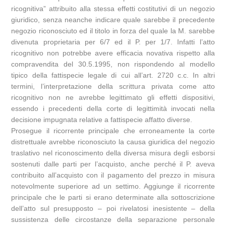
ricognitiva” attribuito alla stessa effetti costitutivi di un negozio
giuridico, senza neanche indicare quale sarebbe il precedente
negozio riconosciuto ed il titolo in forza del quale la M. sarebbe
divenuta proprietaria per 6/7 ed il P. per 1/7. Infatti l’atto
ricognitivo non potrebbe avere efficacia novativa rispetto alla
compravendita del 30.5.1995, non rispondendo al modello
tipico della fattispecie legale di cui all’art. 2720 c.c. In altri
termini, l’interpretazione della scrittura privata come atto
ricognitivo non ne avrebbe legittimato gli effetti dispositivi,
essendo i precedenti della corte di legittimità invocati nella
decisione impugnata relative a fattispecie affatto diverse.
Prosegue il ricorrente principale che erroneamente la corte
distrettuale avrebbe riconosciuto la causa giuridica del negozio
traslativo nel riconoscimento della diversa misura degli esborsi
sostenuti dalle parti per l’acquisto, anche perché il P. aveva
contribuito all’acquisto con il pagamento del prezzo in misura
notevolmente superiore ad un settimo. Aggiunge il ricorrente
principale che le parti si erano determinate alla sottoscrizione
dell’atto sul presupposto – poi rivelatosi inesistente – della
sussistenza delle circostanze della separazione personale