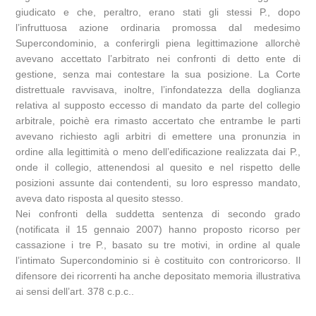
giudicato e che, peraltro, erano stati gli stessi P., dopo
l’infruttuosa azione ordinaria promossa dal medesimo
Supercondominio, a conferirgli piena legittimazione allorchè
avevano accettato l’arbitrato nei confronti di detto ente di
gestione, senza mai contestare la sua posizione. La Corte
distrettuale ravvisava, inoltre, l’infondatezza della doglianza
relativa al supposto eccesso di mandato da parte del collegio
arbitrale, poichè era rimasto accertato che entrambe le parti
avevano richiesto agli arbitri di emettere una pronunzia in
ordine alla legittimità o meno dell’edificazione realizzata dai P.,
onde il collegio, attenendosi al quesito e nel rispetto delle
posizioni assunte dai contendenti, su loro espresso mandato,
aveva dato risposta al quesito stesso.
Nei confronti della suddetta sentenza di secondo grado
(notificata il 15 gennaio 2007) hanno proposto ricorso per
cassazione i tre P., basato su tre motivi, in ordine al quale
l’intimato Supercondominio si è costituito con controricorso. Il
difensore dei ricorrenti ha anche depositato memoria illustrativa
ai sensi dell’art. 378 c.p.c..