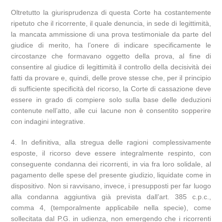
Oltretutto la giurisprudenza di questa Corte ha costantemente
ripetuto che il ricorrente, il quale denuncia, in sede di legittimità,
la mancata ammissione di una prova testimoniale da parte del
giudice di merito, ha l’onere di indicare specificamente le
circostanze che formavano oggetto della prova, al fine di
consentire al giudice di legittimità il controllo della decisività dei
fatti da provare e, quindi, delle prove stesse che, per il principio
di sufficiente specificità del ricorso, la Corte di cassazione deve
essere in grado di compiere solo sulla base delle deduzioni
contenute nell’atto, alle cui lacune non è consentito sopperire
con indagini integrative.
4. In definitiva, alla stregua delle ragioni complessivamente
esposte, il ricorso deve essere integralmente respinto, con
conseguente condanna dei ricorrenti, in via fra loro solidale, al
pagamento delle spese del presente giudizio, liquidate come in
dispositivo. Non si ravvisano, invece, i presupposti per far luogo
alla condanna aggiuntiva già prevista dall’art. 385 c.p.c.,
comma 4, (temporalmente applicabile nella specie), come
sollecitata dal P.G. in udienza, non emergendo che i ricorrenti