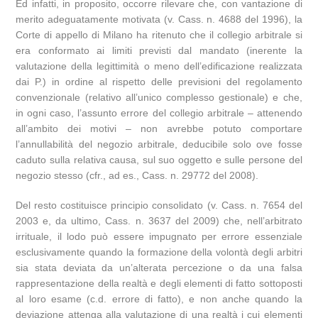
Ed infatti, in proposito, occorre rilevare che, con vantazione di
merito adeguatamente motivata (v. Cass. n. 4688 del 1996), la
Corte di appello di Milano ha ritenuto che il collegio arbitrale si
era conformato ai limiti previsti dal mandato (inerente la
valutazione della legittimità o meno dell’edificazione realizzata
dai P.) in ordine al rispetto delle previsioni del regolamento
convenzionale (relativo all’unico complesso gestionale) e che,
in ogni caso, l’assunto errore del collegio arbitrale – attenendo
all’ambito dei motivi – non avrebbe potuto comportare
l’annullabilità del negozio arbitrale, deducibile solo ove fosse
caduto sulla relativa causa, sul suo oggetto e sulle persone del
negozio stesso (cfr., ad es., Cass. n. 29772 del 2008).
Del resto costituisce principio consolidato (v. Cass. n. 7654 del
2003 e, da ultimo, Cass. n. 3637 del 2009) che, nell’arbitrato
irrituale, il lodo può essere impugnato per errore essenziale
esclusivamente quando la formazione della volontà degli arbitri
sia stata deviata da un’alterata percezione o da una falsa
rappresentazione della realtà e degli elementi di fatto sottoposti
al loro esame (c.d. errore di fatto), e non anche quando la
deviazione attenga alla valutazione di una realtà i cui elementi