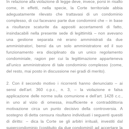
In relazione alla violazione di legge deve, invece, porsi in risalto
come, in effetti, nella specie, la Corte territoriale abbia
adeguatamente rilevato che trattavasi di un condominio
complesso, di cui facevano parte due condominii che – in base
a risultanze scaturite da appositi accertamenti di fatto,
insindacabili nella presente sede di legittimità – non avevano
una gestione separata nè erano amministrati da due
amministratori, bensì da un solo amministratore ed il suo
funzionamento era disciplinato da un unico regolamento
condominiale, ragion per cui la legittimazione apparteneva
all’unico amministratore di tale condominio complesso (come,
del resto, mai posto in discussione nei gradi di merito).
2. Con il secondo motivo i ricorrenti hanno denunciato – ai
sensi dell’art. 360 c.p.c., n. 3, – la violazione e falsa
applicazione delle norme sulla comunione e dell’art. 1428 c.c.,
in uno al vizio di omessa, insufficiente e contraddittoria
motivazione circa un punto decisivo della controversia. A
sostegno di detta censura risultano individuati i seguenti quesiti
di diritto: – dica la Corte se gli arbitri irrituali, investiti dal
supercondominio (costituito da due condominii) ad accertare la