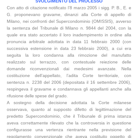
SVOLGIMENTO DEL PROCESSO
Con atto di citazione notificato l’8 marzo 2005 i sigg. P. B., E. e
G. proponevano gravame, dinanzi alla Corte di appello di
Milano, nei confronti del Supercondominio (OMISSIS), avverso
la sentenza del Tribunale di Milano n. 9844 del 2004, con la
quale era stato accertato il loro inadempimento in ordine alla
pronuncia arbitrale adottata in data 11 febbraio 2000 (con
successiva estensione in data 23 febbraio 2000), a cui era
seguita la loro condanna alla rimozione del manufatto
realizzato sul terrazzo, con contestuale reiezione delle
domande riconvenzionali dai medesimi avanzate. Nella
costituzione dell’appellato, l’adita Corte territoriale, con
sentenza n. 2238 del 2006 (depositata il 16 settembre 2006),
respingeva il gravame e condannava gli appellanti anche alla
rifusione delle spese del grado.
A sostegno della decisione adottata la Corte milanese
osservava, quanto al supposto difetto di legittimazione del
predetto Supercondominio, che il Tribunale di prima istanza
aveva correttamente rilevato che la controversia in questione
configurasse una vertenza rientrante nella previsione del
regolamento convenzionale che aveva costituito oggetto di