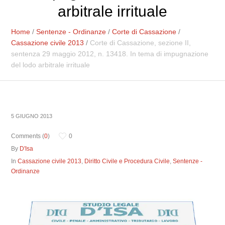
arbitrale irrituale
Home
/
Sentenze - Ordinanze
/
Corte di Cassazione
/
Cassazione civile 2013
/
Corte di Cassazione, sezione II,
sentenza 29 maggio 2012, n. 13418. In tema di impugnazione
del lodo arbitrale irrituale
5 GIUGNO 2013
Comments (
0
)
0
By
D'Isa
In
Cassazione civile 2013
,
Diritto Civile e Procedura Civile
,
Sentenze -
Ordinanze