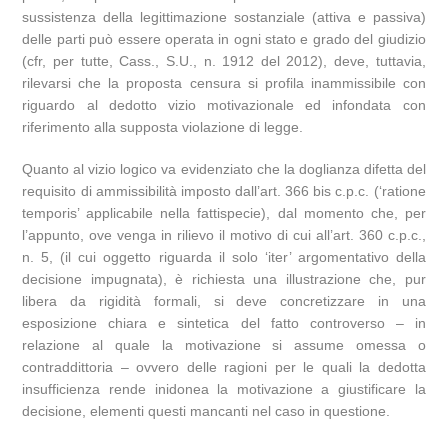
sussistenza della legittimazione sostanziale (attiva e passiva)
delle parti può essere operata in ogni stato e grado del giudizio
(cfr, per tutte, Cass., S.U., n. 1912 del 2012), deve, tuttavia,
rilevarsi che la proposta censura si profila inammissibile con
riguardo al dedotto vizio motivazionale ed infondata con
riferimento alla supposta violazione di legge.
Quanto al vizio logico va evidenziato che la doglianza difetta del
requisito di ammissibilità imposto dall’art. 366 bis c.p.c. (‘ratione
temporis’ applicabile nella fattispecie), dal momento che, per
l’appunto, ove venga in rilievo il motivo di cui all’art. 360 c.p.c.,
n. 5, (il cui oggetto riguarda il solo ‘iter’ argomentativo della
decisione impugnata), è richiesta una illustrazione che, pur
libera da rigidità formali, si deve concretizzare in una
esposizione chiara e sintetica del fatto controverso – in
relazione al quale la motivazione si assume omessa o
contraddittoria – ovvero delle ragioni per le quali la dedotta
insufficienza rende inidonea la motivazione a giustificare la
decisione, elementi questi mancanti nel caso in questione.