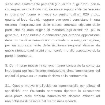
siano stati esattamente percepiti (c.d. errore di giudizio); con la
conseguenza che il lodo irrituale non è impugnabile per ‘errores
in iudicando’ (come è invece consentito dall’art. 829 c.p.c.,
quanto al lodo rituale), neppure ove questi consistano in una
erronea interpretazione dello stesso contratto stipulato dalle
parti, che ha dato origine al mandato agli arbitri; nè, più in
generale, il lodo irrituale è annullabile per erronea applicazione
delle norme di ermeneutica contrattuale o, a maggior ragione,
per un apprezzamento delle risultanze negoziali diverso da
quello ritenuto dagli arbitri e non conforme alle aspettative della
parte impugnante.
3. Con il terzo motivo i ricorrenti hanno censurato la sentenza
impugnata per insufficiente motivazione circa l’ammissione dei
capitoli di prova su un punto decisivo della controversia.
3.1. Questo motivo è all’evidenza inammissibile per difetto di
specificità, non risultando nemmeno riportate le circostanze
della prova orale ritenuta inammissibile siccome attinenti ad
una richiesta di riesame nel merito della vicenda.