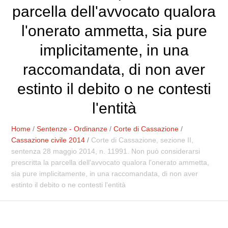
parcella dell'avvocato qualora
l'onerato ammetta, sia pure
implicitamente, in una
raccomandata, di non aver
estinto il debito o ne contesti
l'entità
Home
/
Sentenze - Ordinanze
/
Corte di Cassazione
/
Cassazione civile 2014
/
Corte di Cassazione, sezione II,
sentenza 28 maggio 2014, n. 11991. Non può considerarsi
prescritta la parcella dell'avvocato qualora l'onerato ammetta,
sia pure implicitamente, in una raccomandata, di non aver
estinto il debito o ne contesti l'entità