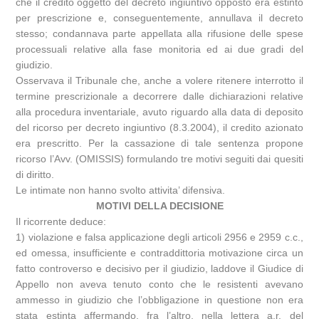
che il credito oggetto del decreto ingiuntivo opposto era estinto
per prescrizione e, conseguentemente, annullava il decreto
stesso; condannava parte appellata alla rifusione delle spese
processuali relative alla fase monitoria ed ai due gradi del
giudizio.
Osservava il Tribunale che, anche a volere ritenere interrotto il
termine prescrizionale a decorrere dalle dichiarazioni relative
alla procedura inventariale, avuto riguardo alla data di deposito
del ricorso per decreto ingiuntivo (8.3.2004), il credito azionato
era prescritto. Per la cassazione di tale sentenza propone
ricorso l’Avv. (OMISSIS) formulando tre motivi seguiti dai quesiti
di diritto.
Le intimate non hanno svolto attivita’ difensiva.
MOTIVI DELLA DECISIONE
Il ricorrente deduce:
1) violazione e falsa applicazione degli articoli 2956 e 2959 c.c.,
ed omessa, insufficiente e contraddittoria motivazione circa un
fatto controverso e decisivo per il giudizio, laddove il Giudice di
Appello non aveva tenuto conto che le resistenti avevano
ammesso in giudizio che l’obbligazione in questione non era
stata estinta affermando, fra l’altro, nella lettera a.r. del