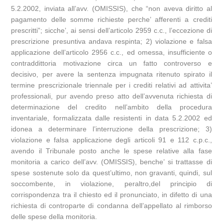
5.2.2002, inviata all’avv. (OMISSIS), che “non aveva diritto al
pagamento delle somme richieste perche’ afferenti a crediti
prescritti”; sicche’, ai sensi dell’articolo 2959 c.c., l’eccezione di
prescrizione presuntiva andava respinta; 2) violazione e falsa
applicazione dell’articolo 2956 c.c., ed omessa, insufficiente o
contraddittoria motivazione circa un fatto controverso e
decisivo, per avere la sentenza impugnata ritenuto spirato il
termine prescrizionale triennale per i crediti relativi ad attivita’
professionali, pur avendo preso atto dell’avvenuta richiesta di
determinazione del credito nell’ambito della procedura
inventariale, formalizzata dalle resistenti in data 5.2.2002 ed
idonea a determinare l’interruzione della prescrizione; 3)
violazione e falsa applicazione degli articoli 91 e 112 c.p.c.,
avendo il Tribunale posto anche le spese relative alla fase
monitoria a carico dell’avv. (OMISSIS), benche’ si trattasse di
spese sostenute solo da quest’ultimo, non gravanti, quindi, sul
soccombente, in violazione, peraltro,del principio di
corrispondenza tra il chiesto ed il pronunciato, in difetto di una
richiesta di controparte di condanna dell’appellato al rimborso
delle spese della monitoria.