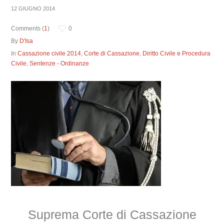
12 GIUGNO 2014
Comments (
1
)
0
By
D'Isa
In
Cassazione civile 2014
,
Corte di Cassazione
,
Diritto Civile e Procedura
Civile
,
Sentenze - Ordinanze
Suprema Corte di Cassazione