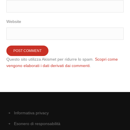
Website
Questo sito utilizza Akismet per ridurre lo spam.
Scopri come
vengono elaborati i dati derivati dai commenti
.
Informativa privacy
Esonero di responsabilità