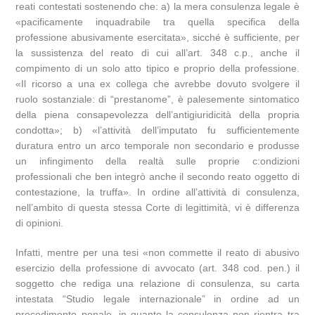
reati contestati sostenendo che: a) la mera consulenza legale è
«pacificamente inquadrabile tra quella specifica della
professione abusivamente esercitata», sicché è sufficiente, per
la sussistenza del reato di cui all’art. 348 c.p., anche il
compimento di un solo atto tipico e proprio della professione.
«Il ricorso a una ex collega che avrebbe dovuto svolgere il
ruolo sostanziale: di “prestanome”, è palesemente sintomatico
della piena consapevolezza dell’antigiuridicità della propria
condotta»; b) «l’attività dell’imputato fu sufficientemente
duratura entro un arco temporale non secondario e produsse
un infingimento della realtà sulle proprie c:ondizioni
professionali che ben integrò anche il secondo reato oggetto di
contestazione, la truffa». In ordine all’attività di consulenza,
nell’ambito di questa stessa Corte di legittimità, vi è differenza
di opinioni.
Infatti, mentre per una tesi «non commette il reato di abusivo
esercizio della professione di avvocato (art. 348 cod. pen.) il
soggetto che rediga una relazione di consulenza, su carta
intestata “Studio legale internazionale” in ordine ad un
procedimento penale, in quanto la consulenza non rientra tra