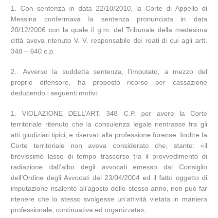
1. Con sentenza in data 22/10/2010, la Corte di Appello di
Messina confermava la sentenza pronunciata in data
20/12/2006 con la quale il g.m. del Tribunale della medesima
città aveva ritenuto V. V. responsabile dei reati di cui agli artt.
348 – 640 c.p.
2.. Avverso la suddetta sentenza, l’imputato, a mezzo del
proprio difensore, ha proposto ricorso per cassazione
deducendo i seguenti motivi:
1. VIOLAZIONE DELL’ART. 348 C.P. per avere la Corte
territoriale ritenuto che la consulenza legale rientrasse fra gli
atti giudiziari tipici; e riservati alla professione forense. Inoltre la
Corte territoriale non aveva considerato che, stante: «il
brevissimo lasso di tempo trascorso tra il provvedimento di
radiazione dall’albo degli avvocati emesso dal Consiglio
dell’Ordine degli Avvocati del 23/04/2004 ed il fatto oggetto di
imputazione risalente ali’agosto dello stesso anno, non può far
ritenere che lo stesso svolgesse un’attività vietata in maniera
professionale, continuativa ed organizzata»;