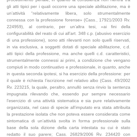
gli atti tipici per i quali occorre una speciale abilitazione, ma è
un’attività “relativamente libera, solo strumentalmente
connessa con la professione forense» (Cass., 17921/2003 Rv.
224959), al contrario, per un’altra tesi, «ai fini della
configurabilità del reato di cui all’art. 348 c.p. (abusivo esercizio
di una professione), sono atti rilevanti non solo quelli riservati,
in via esclusiva, a soggetti dotati di speciale abilitazione, c.d.
atti tipici della professione, ma anche quelli c.d. caratteristici,
strumentalmente connessi ai primi, a condizione che vengano
compiuti in modo continuativo e professionale, in quanto, anche
in questa seconda ipotesi, si ha esercizio della professione: per
il quale è richiesta l’iscrizione nel relativo albo (Cass. 49/2002
Rv. 223215, la quale, peraltro, annullò senza rinvio la sentenza
impugnata rilevando che, essendo pur sempre necessario
l’esercizio di una attività sistematica e sia pure relativamente
organizzata, nel caso di specie all’imputato era stata attribuita
la prestazione isolata che non poteva essere considerata come
sintomatica di un’attività svolta in forma professionale sulla
base della sola dizione della carta intestata su cui è stato
redatto il suo parere; Cass. 26829/2006 Rv. 234420 con