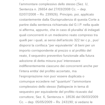
l’ammontare complessivo dello stesso (Sez. U,
Sentenza n. 26654 del 27/03/2008 Cc. – dep.
02/07/2008 – Rv. 239926). Principio, poi, applicato
costantemente dalla Giurisprudenza di questa Corte a
partire dalla sentenza richiamata dal G.I.P. nella quale
si afferma, appunto, che in caso di pluralita’ di indagati
quali concorrenti in un medesimo reato compreso tra
quelli per i quali, ai sensi dell’articolo 322 ter c.p., puo’
disporsi la confisca “per equivalente” di beni per un
importo corrispondente al prezzo o al profitto del
reato, il sequestro preventivo funzionale alla futura
adozione di detta misura puo’ interessare
indifferentemente ciascuno dei concorrenti anche per
l’intera entita’ del profitto accertato, ma
l’espropriazione non puo’ essere duplicata o
comunque eccedere nel “quantum” l’ammontare
complessivo dello stesso (fattispecie in tema di
sequestro per equivalente del profitto ricavato dal
corruttore; Sez. 6, Sentenza n. 18536 del 06/03/2009
Cc. – dep. 05/05/2009 – Rv. 243190; si vedano le