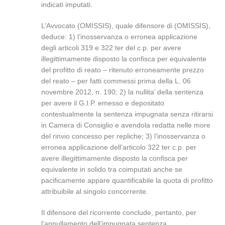
indicati imputati.
L’Avvocato (OMISSIS), quale difensore di (OMISSIS),
deduce: 1) l’inosservanza o erronea applicazione
degli articoli 319 e 322 ter del c.p. per avere
illegittimamente disposto la confisca per equivalente
del profitto di reato – ritenuto erroneamente prezzo
del reato – per fatti commessi prima della L. 06
novembre 2012, n. 190; 2) la nullita’ della sentenza
per avere il G.I.P. emesso e depositato
contestualmente la sentenza impugnata senza ritirarsi
in Camera di Consiglio e avendola redatta nelle more
del rinvio concesso per repliche; 3) l’inosservanza o
erronea applicazione dell’articolo 322 ter c.p. per
avere illegittimamente disposto la confisca per
equivalente in solido tra coimputati anche se
pacificamente appare quantificabile la quota di profitto
attribuibile al singolo concorrente.
Il difensore del ricorrente conclude, pertanto, per
l’annullamento dell’impugnata sentenza.