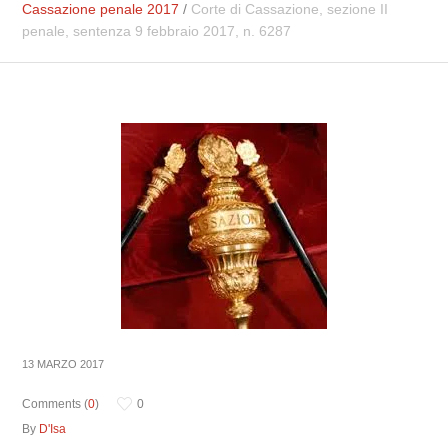
Cassazione penale 2017
/
Corte di Cassazione, sezione II
penale, sentenza 9 febbraio 2017, n. 6287
13 MARZO 2017
Comments (
0
)
0
By
D'Isa