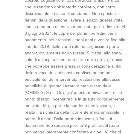
Decreto Legislativo n. 231 del 2001, articoli 9 e 19,
che la rendono obbligatorio corollario, non certo
discrezionale, in caso di condanna. Non sposta i
termini della questione l’avere allegato, questa volta
con la memoria difensiva depositata per l’udienza del
3 giugno 2014, le copie dei plurimi bollettini per il
pagamento, nei prossimi lunghi anni a venire fino alla
fine del 2019, delle varie rate, in larghissima parte
ancora ovviamente non versate. Si tratta, allo stato,
solo di un’aspirazione, non certo della prova, l’unica
che potrebbe essere presa in considerazione ai fini
della revoca della disposta confisca anche per
equivalente, dell’intervenuta restituzione alle casse
pubbliche di quanto lucrato e malversato dalla
(OMISSIS) S.r.l.. Ora, gia’ questa motivazione, e’, in
punto di fatto, incensurabile in quanto congruamente
motivata. Ma, a parte la suddetta motivazione, in
realta’, la richiesta della ricorrente e’ inammissibile in
punto di diritto. Dalla norma invocata, infatti, si
desumono due requisiti perche’ il profitto del reato
non venga interamente confiscato e cioe’: a) che ci