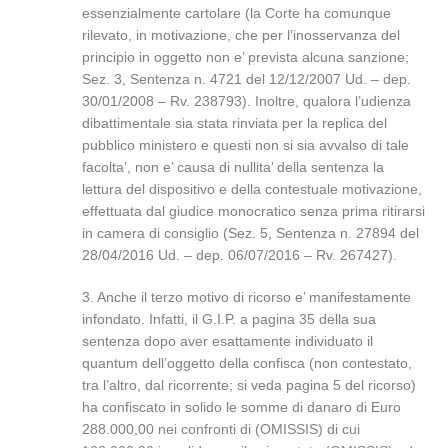
essenzialmente cartolare (la Corte ha comunque
rilevato, in motivazione, che per l’inosservanza del
principio in oggetto non e’ prevista alcuna sanzione;
Sez. 3, Sentenza n. 4721 del 12/12/2007 Ud. – dep.
30/01/2008 – Rv. 238793). Inoltre, qualora l’udienza
dibattimentale sia stata rinviata per la replica del
pubblico ministero e questi non si sia avvalso di tale
facolta’, non e’ causa di nullita’ della sentenza la
lettura del dispositivo e della contestuale motivazione,
effettuata dal giudice monocratico senza prima ritirarsi
in camera di consiglio (Sez. 5, Sentenza n. 27894 del
28/04/2016 Ud. – dep. 06/07/2016 – Rv. 267427).
3. Anche il terzo motivo di ricorso e’ manifestamente
infondato. Infatti, il G.I.P. a pagina 35 della sua
sentenza dopo aver esattamente individuato il
quantum dell’oggetto della confisca (non contestato,
tra l’altro, dal ricorrente; si veda pagina 5 del ricorso)
ha confiscato in solido le somme di danaro di Euro
288.000,00 nei confronti di (OMISSIS) di cui