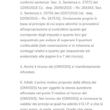
conformi sentenze: Sez. 3, Sentenza n. 27072 del
12/05/2015 Cc. -dep. 26/06/2015 – Rv. 264343; Sez.
2, Sentenza n. 33755 del 15/07/2016 Ud. -dep.
02/08/2016 – Rv. 267576). Ovviamente proprio in
base al principio di cui sopra allorche’ si procedera’
all’espropriazione si controllera’ quanto gia’
corrisposto dagli imputati o quanto loro gia’
sequestrato per evitare di superare il quantum
confiscabile (tale osservazione e’ in relazione ai
conteggi relativi a quanto gia’ sequestrato ed
evidenziato alle pagine 6 e 7 del ricorso).
4. Anche il ricorso dei (OMISSIS) e’ manifestamente
infondato.
5. Infatti, il primo motivo proposto dalla difesa dei
(OMISSIS) ha per oggetto la stessa questione
affrontata nel punto 3 relativo al ricorso del
(OMISSIS). Nel ricorso dei (OMISSIS) si riconosce la
validita’ dei principi ai quali ha aderito il G.I.P. e che si
sono sopra, in parte, esposti. Quello che viene