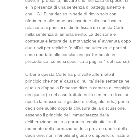
deve, in proposito, rilevare che, nel caso di specie, si
e’ in presenza di una sentenza di patteggiamento e
che il G.I.P. ha deciso in sede di rinvio solo con
riferimento alle pene accessorie e alla confisca in
relazione ai principi di diritto fissati da questa Corte
nella sentenza di annullamento. La decisone e
contestuale lettura della motivazione e’ avvenuta dopo
due rinvii per repliche (e all’ultima udienza le parti si
sono riportate alle conclusioni gia’ formulate in
precedenza, come si specifica a pagina 4 del ricorso).
Orbene questa Corte ha piu’ volte affermato il
principio che non e’ causa di nullita’ della sentenza nel
giudizio d’appello l’omesso ritiro in camera di consiglio
dei giudici (e nel caso trattato nella sentenza di cui si
riporta la massima, il giudice e’ collegiale; nds.) per la
decisione subito dopo la chiusura della discussione,
essendo il principio dell’immediatezza della
deliberazione, volto a garantire continuita’ tra il
momento della formazione della prova e quello della
decisione, non riferibile al giudizio d’appello, di natura