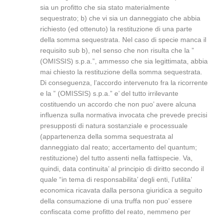
sia un profitto che sia stato materialmente
sequestrato; b) che vi sia un danneggiato che abbia
richiesto (ed ottenuto) la restituzione di una parte
della somma sequestrata. Nel caso di specie manca il
requisito sub b), nel senso che non risulta che la ”
(OMISSIS) s.p.a.”, ammesso che sia legittimata, abbia
mai chiesto la restituzione della somma sequestrata.
Di conseguenza, l’accordo intervenuto fra la ricorrente
e la ” (OMISSIS) s.p.a.” e’ del tutto irrilevante
costituendo un accordo che non puo’ avere alcuna
influenza sulla normativa invocata che prevede precisi
presupposti di natura sostanziale e processuale
(appartenenza della somma sequestrata al
danneggiato dal reato; accertamento del quantum;
restituzione) del tutto assenti nella fattispecie. Va,
quindi, data continuita’ al principio di diritto secondo il
quale “in tema di responsabilita’ degli enti, l’utilita’
economica ricavata dalla persona giuridica a seguito
della consumazione di una truffa non puo’ essere
confiscata come profitto del reato, nemmeno per