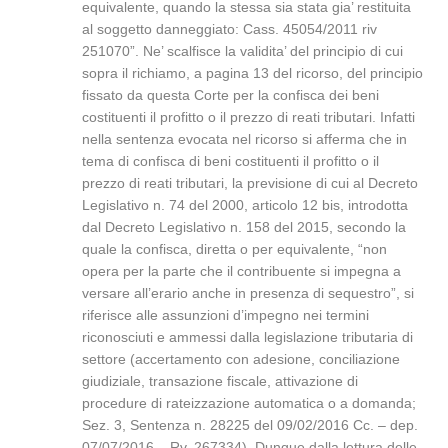
equivalente, quando la stessa sia stata gia’ restituita
al soggetto danneggiato: Cass. 45054/2011 riv
251070”. Ne’ scalfisce la validita’ del principio di cui
sopra il richiamo, a pagina 13 del ricorso, del principio
fissato da questa Corte per la confisca dei beni
costituenti il profitto o il prezzo di reati tributari. Infatti
nella sentenza evocata nel ricorso si afferma che in
tema di confisca di beni costituenti il profitto o il
prezzo di reati tributari, la previsione di cui al Decreto
Legislativo n. 74 del 2000, articolo 12 bis, introdotta
dal Decreto Legislativo n. 158 del 2015, secondo la
quale la confisca, diretta o per equivalente, “non
opera per la parte che il contribuente si impegna a
versare all’erario anche in presenza di sequestro”, si
riferisce alle assunzioni d’impegno nei termini
riconosciuti e ammessi dalla legislazione tributaria di
settore (accertamento con adesione, conciliazione
giudiziale, transazione fiscale, attivazione di
procedure di rateizzazione automatica o a domanda;
Sez. 3, Sentenza n. 28225 del 09/02/2016 Cc. – dep.
07/07/2016 – Rv. 267334). Dunque dalla lettura delle