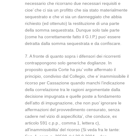
necessario che ricorrano due necessari requisiti e
cioe’ che ci sia un profitto che sia stato materialmente
sequestrato e che vi sia un danneggiato che abbia
richiesto (ed ottenuto) la restituzione di una parte
della somma sequestrata. Dunque solo tale parte
(come ha correttamente fatto il G.I.P.) puo’ essere
detratta dalla somma sequestrata e da confiscare.
7. A fronte di quanto sopra i difensori dei ricorrenti
contrappongono solo generiche doglianze. In
proposito questa Corte ha piu’ volte affermato il
principio, condiviso dal Collegio, che e’ inammissibile il
ricorso per Cassazione quando manchi l’indicazione
della correlazione tra le ragioni argomentate dalla
decisione impugnata e quelle poste a fondamento
dell’atto di impugnazione, che non puo’ ignorare le
affermazioni del provvedimento censurato, senza
cadere nel vizio di aspecificita’, che conduce, ex
articolo 591 c.p.p., comma 1, lettera c),
all’inammissibilita’ del ricorso (Si veda fra le tante: