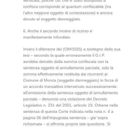
verificata, poiche’ cio’ che e’ stato sottoposto a
confisca corrisponde al quantum confiscabile (tra
l’altro neppure oggetto di contestazione) e ancora
dovuto al soggetto danneggiato.
6. Anche il secondo motivo di ricorso e’
manifestamente infondato.
Invero il difensore dei (OMISSIS) a sostegno della sua
tesi – secondo la quale erroneamente il G.I.P.
avrebbe detratto dalla somma confiscata con la
sentenza oggetto di annullamento parziale, solo la
somma effettivamente restituita dai ricorrenti al
Comune di Monza (soggetto danneggiato) in forza di
un accordo transattivo intervenuto successivamente
all’emissione della sentenza oggetto di annullamento
parziale – denuncia una violazione del Decreto
Legislativo n. 231 del 2001, articolo 19. Orbene nella
sentenza di questa Corte indicata nella nota n. 4 a
pagina 36 dell’impugnata sentenza – gia’ sopra
richiamata – si affronta proprio tale questione. Si