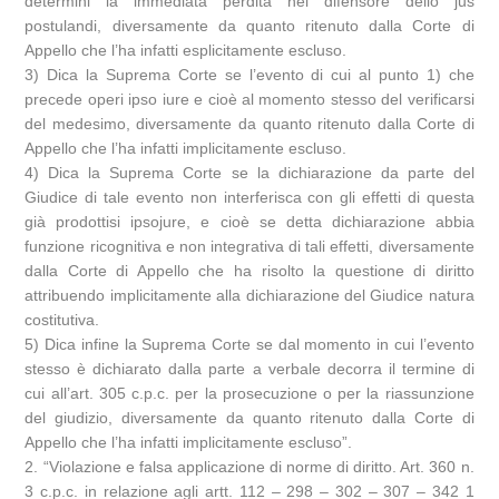
determini la immediata perdita nel difensore dello jus
postulandi, diversamente da quanto ritenuto dalla Corte di
Appello che l’ha infatti esplicitamente escluso.
3) Dica la Suprema Corte se l’evento di cui al punto 1) che
precede operi ipso iure e cioè al momento stesso del verificarsi
del medesimo, diversamente da quanto ritenuto dalla Corte di
Appello che l’ha infatti implicitamente escluso.
4) Dica la Suprema Corte se la dichiarazione da parte del
Giudice di tale evento non interferisca con gli effetti di questa
già prodottisi ipsojure, e cioè se detta dichiarazione abbia
funzione ricognitiva e non integrativa di tali effetti, diversamente
dalla Corte di Appello che ha risolto la questione di diritto
attribuendo implicitamente alla dichiarazione del Giudice natura
costitutiva.
5) Dica infine la Suprema Corte se dal momento in cui l’evento
stesso è dichiarato dalla parte a verbale decorra il termine di
cui all’art. 305 c.p.c. per la prosecuzione o per la riassunzione
del giudizio, diversamente da quanto ritenuto dalla Corte di
Appello che l’ha infatti implicitamente escluso”.
2. “Violazione e falsa applicazione di norme di diritto. Art. 360 n.
3 c.p.c. in relazione agli artt. 112 – 298 – 302 – 307 – 342 1