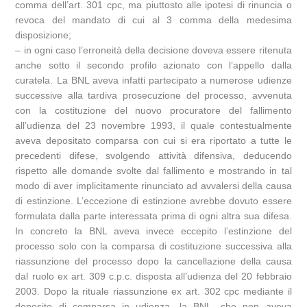
comma dell’art. 301 cpc, ma piuttosto alle ipotesi di rinuncia o
revoca del mandato di cui al 3 comma della medesima
disposizione;
– in ogni caso l’erroneità della decisione doveva essere ritenuta
anche sotto il secondo profilo azionato con l’appello dalla
curatela. La BNL aveva infatti partecipato a numerose udienze
successive alla tardiva prosecuzione del processo, avvenuta
con la costituzione del nuovo procuratore del fallimento
all’udienza del 23 novembre 1993, il quale contestualmente
aveva depositato comparsa con cui si era riportato a tutte le
precedenti difese, svolgendo attività difensiva, deducendo
rispetto alle domande svolte dal fallimento e mostrando in tal
modo di aver implicitamente rinunciato ad avvalersi della causa
di estinzione. L’eccezione di estinzione avrebbe dovuto essere
formulata dalla parte interessata prima di ogni altra sua difesa.
In concreto la BNL aveva invece eccepito l’estinzione del
processo solo con la comparsa di costituzione successiva alla
riassunzione del processo dopo la cancellazione della causa
dal ruolo ex art. 309 c.p.c. disposta all’udienza del 20 febbraio
2003. Dopo la rituale riassunzione ex art. 302 cpc mediante il
deposito di comparsa in udienza, la BNL, che non aveva