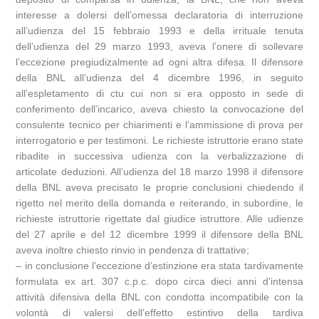
interesse a dolersi dell’omessa declaratoria di interruzione
all’udienza del 15 febbraio 1993 e della irrituale tenuta
dell’udienza del 29 marzo 1993, aveva l’onere di sollevare
l’eccezione pregiudizalmente ad ogni altra difesa. Il difensore
della BNL all’udienza del 4 dicembre 1996, in seguito
all’espletamento di ctu cui non si era opposto in sede di
conferimento dell’incarico, aveva chiesto la convocazione del
consulente tecnico per chiarimenti e l’ammissione di prova per
interrogatorio e per testimoni. Le richieste istruttorie erano state
ribadite in successiva udienza con la verbalizzazione di
articolate deduzioni. All’udienza del 18 marzo 1998 il difensore
della BNL aveva precisato le proprie conclusioni chiedendo il
rigetto nel merito della domanda e reiterando, in subordine, le
richieste istruttorie rigettate dal giudice istruttore. Alle udienze
del 27 aprile e del 12 dicembre 1999 il difensore della BNL
aveva inoltre chiesto rinvio in pendenza di trattative;
– in conclusione l’eccezione d’estinzione era stata tardivamente
formulata ex art. 307 c.p.c. dopo circa dieci anni d’intensa
attività difensiva della BNL con condotta incompatibile con la
volontà di valersi dell’effetto estintivo della tardiva