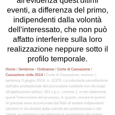
all'evidenza quest'ultimi
eventi, a differenza del primo,
indipendenti dalla volontà
dell'interessato, che non può
affatto interferire sulla loro
realizzazione neppure sotto il
profilo temporale.
Home
/
Sentenze - Ordinanze
/
Corte di Cassazione
/
Cassazione civile 2014
/
Corte di Cassazione, sezione I,
sentenza 3 giugno 2014, n. 12376. La volontaria cancellazione
dall'albo professionale del procuratore costituito non da luogo
all'applicazione dell'art. 301 c.p.c., comma 1, e non determina
quindi l'interruzione del processo, in quanto, mentre le ipotesi
ivi previste sono accomunate dal fatto di essere indipendenti
(almeno in via diretta) dalla volontà del professionista o del
cliente, la volontaria cancellazione è assimilabile alle ipotesi