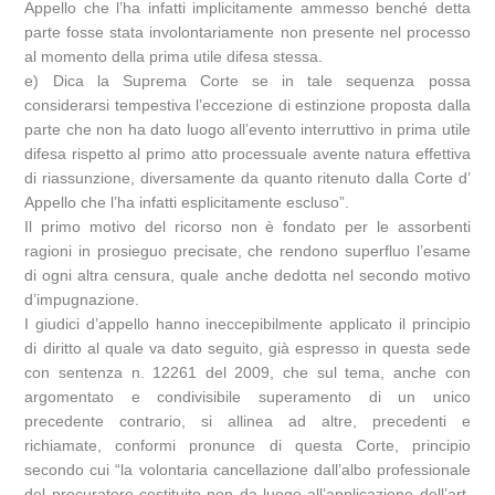
Appello che l’ha infatti implicitamente ammesso benché detta
parte fosse stata involontariamente non presente nel processo
al momento della prima utile difesa stessa.
e) Dica la Suprema Corte se in tale sequenza possa
considerarsi tempestiva l’eccezione di estinzione proposta dalla
parte che non ha dato luogo all’evento interruttivo in prima utile
difesa rispetto al primo atto processuale avente natura effettiva
di riassunzione, diversamente da quanto ritenuto dalla Corte d’
Appello che l’ha infatti esplicitamente escluso”.
Il primo motivo del ricorso non è fondato per le assorbenti
ragioni in prosieguo precisate, che rendono superfluo l’esame
di ogni altra censura, quale anche dedotta nel secondo motivo
d’impugnazione.
I giudici d’appello hanno ineccepibilmente applicato il principio
di diritto al quale va dato seguito, già espresso in questa sede
con sentenza n. 12261 del 2009, che sul tema, anche con
argomentato e condivisibile superamento di un unico
precedente contrario, si allinea ad altre, precedenti e
richiamate, conformi pronunce di questa Corte, principio
secondo cui “la volontaria cancellazione dall’albo professionale
del procuratore costituito non da luogo all’applicazione dell’art.