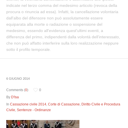
indicate nel terzo comma del medesimo articolo (revoca della
procura o rinuncia ad essa). Infatti, la cancellazione volontaria
dall'albo del difensore non può assolutamente essere
equiparata alla morte o radiazione o sospensione del
medesimo, essendo all'evidenza quest'ultimi eventi, a
differenza del primo, indipendenti dalla volontà dell'interessato,
che non può affatto interferire sulla loro realizzazione neppure
sotto il profilo temporale.
6 GIUGNO 2014
Comments (
0
)
0
By
D'Isa
In
Cassazione civile 2014
,
Corte di Cassazione
,
Diritto Civile e Procedura
Civile
,
Sentenze - Ordinanze