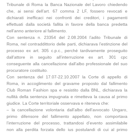
Tribunale di Roma la Banca Nazionale del Lavoro chiedendo
che, ai sensi dell’art. 67 comma 2 LF, fossero revocati e
dichiarati inefficaci nei confronti dei creditori, i pagamenti
effettuati dalla società fallita in favore della banca predetta
nell’anno anteriore al fallimento.
Con sentenza n. 23354 del 2.08.2004 l’adito Tribunale di
Roma, nel contraddittorio delle parti, dichiarava l’estinzione del
processo ex art. 305 c.p.c., perché tardivamente proseguito
dall’attore in seguito all’interruzione ex art. 301 cpc
conseguente alla cancellazione dall’albo professionale del suo
procuratore costituito.
Con sentenza del 17.07-22.10.2007 la Corte di appello di
Roma, in accoglimento del gravame proposto dal fallimento
Club Roman Fashion spa e resistito dalla BNL, dichiarava la
nullità della sentenza impugnata e rimetteva la causa al primo
giudice. La Corte territoriale osservava e riteneva che:
– la cancellazione volontaria dall’albo dell’avvocato Ungaro,
primo difensore del fallimento appellato, non comportava
l’interruzione del processo, trattandosi d’evento assimilabile
non alla perdita forzata dello ius postulandi di cui al primo