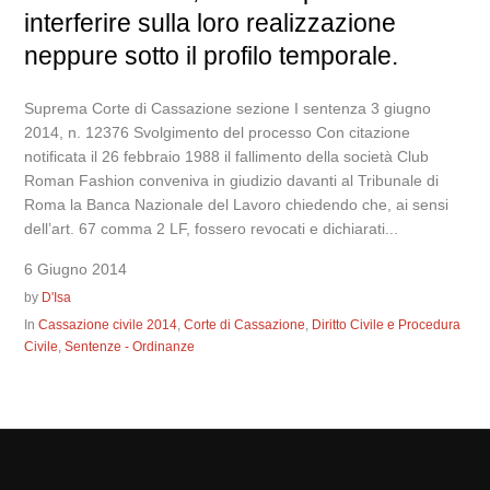
interferire sulla loro realizzazione
neppure sotto il profilo temporale.
Suprema Corte di Cassazione sezione I sentenza 3 giugno
2014, n. 12376 Svolgimento del processo Con citazione
notificata il 26 febbraio 1988 il fallimento della società Club
Roman Fashion conveniva in giudizio davanti al Tribunale di
Roma la Banca Nazionale del Lavoro chiedendo che, ai sensi
dell’art. 67 comma 2 LF, fossero revocati e dichiarati...
6 Giugno 2014
by
D'Isa
In
Cassazione civile 2014
,
Corte di Cassazione
,
Diritto Civile e Procedura
Civile
,
Sentenze - Ordinanze