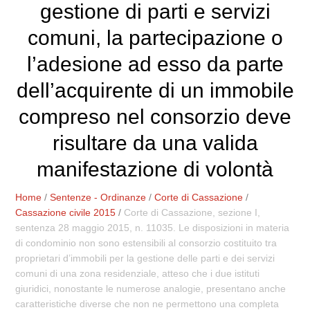
gestione di parti e servizi
comuni, la partecipazione o
l’adesione ad esso da parte
dell’acquirente di un immobile
compreso nel consorzio deve
risultare da una valida
manifestazione di volontà
Home
/
Sentenze - Ordinanze
/
Corte di Cassazione
/
Cassazione civile 2015
/
Corte di Cassazione, sezione I,
sentenza 28 maggio 2015, n. 11035. Le disposizioni in materia
di condominio non sono estensibili al consorzio costituito tra
proprietari d’immobili per la gestione delle parti e dei servizi
comuni di una zona residenziale, atteso che i due istituti
giuridici, nonostante le numerose analogie, presentano anche
caratteristiche diverse che non ne permettono una completa