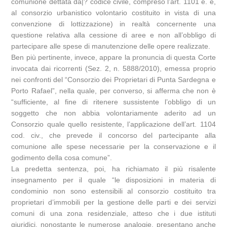
comunione dettata da|? codice civile, compreso l’art. 1101 e. e,
al consorzio urbanistico volontario costituito in vista di una
convenzione di lottizzazione) in realtà concernente una
questione relativa alla cessione di aree e non all’obbligo di
partecipare alle spese di manutenzione delle opere realizzate.
Ben più pertinente, invece, appare la pronuncia di questa Corte
invocata dai ricorrenti (Sez. 2, n. 5888/2010), emessa proprio
nei confronti del “Consorzio dei Proprietari di Punta Sardegna e
Porto Rafael”, nella quale, per converso, si afferma che non è
“sufficiente, al fine di ritenere sussistente l’obbligo di un
soggetto che non abbia volontariamente aderito ad un
Consorzio quale quello resistente, l’applicazione dell’art. 1104
cod. civ., che prevede il concorso del partecipante alla
comunione alle spese necessarie per la conservazione e il
godimento della cosa comune”.
La predetta sentenza, poi, ha richiamato il più risalente
insegnamento per il quale “le disposizioni in materia di
condominio non sono estensibili al consorzio costituito tra
proprietari d’immobili per la gestione delle parti e dei servizi
comuni di una zona residenziale, atteso che i due istituti
giuridici, nonostante le numerose analogie, presentano anche