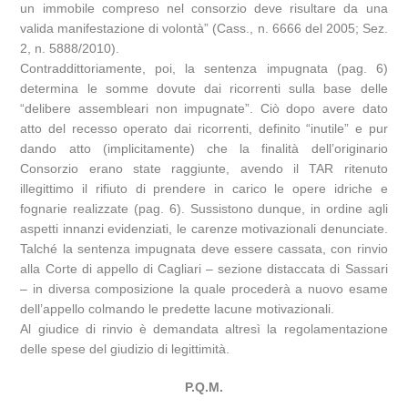
un immobile compreso nel consorzio deve risultare da una
valida manifestazione di volontà” (Cass., n. 6666 del 2005; Sez.
2, n. 5888/2010).
Contraddittoriamente, poi, la sentenza impugnata (pag. 6)
determina le somme dovute dai ricorrenti sulla base delle
“delibere assembleari non impugnate”. Ciò dopo avere dato
atto del recesso operato dai ricorrenti, definito “inutile” e pur
dando atto (implicitamente) che la finalità dell’originario
Consorzio erano state raggiunte, avendo il TAR ritenuto
illegittimo il rifiuto di prendere in carico le opere idriche e
fognarie realizzate (pag. 6). Sussistono dunque, in ordine agli
aspetti innanzi evidenziati, le carenze motivazionali denunciate.
Talché la sentenza impugnata deve essere cassata, con rinvio
alla Corte di appello di Cagliari – sezione distaccata di Sassari
– in diversa composizione la quale procederà a nuovo esame
dell’appello colmando le predette lacune motivazionali.
Al giudice di rinvio è demandata altresì la regolamentazione
delle spese del giudizio di legittimità.
P.Q.M.