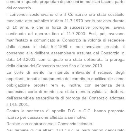
comuni in quanto proprietari di porzioni immobiliari facenti parte
del consorzio.
I convenuti sostenevano che il Consorzio era stato costituito
mediante atto pubblico in data 11.7.1970 per la prevista durata
di 10 anni, e che in forza di successive proroghe, aveva
continuato ad operare fino al 11.7.2000. Essi, poi, avevano
manifestato e comunicato al Consorzio la volontà di recedere
dallo stesso in data 5.2.1999 e non avevano prestato il
consenso alla delibera assembleare assunta dal Consorzio in
data 14.8.2001, con la quale era stata deliberata la proroga
della durata del Consorzio stesso fino all’anno 2010.
La corte di merito ha ritenuto irrilevante il recesso degli
appellanti, tenuti al pagamento del contributo qualificabile come
obbligazione propter rem e, inoltre, con sentenza della
medesima corte di merito era stata ritenuta valida la delibera
dell’assemblea straordinaria di proroga del Consorzio adottata
il 14.8.2001.
Contro la sentenza di appello D.G. e C.G. hanno proposto
ricorso per cassazione affidato a sei motivi.
Resiste con controricorso il Consorzio intimato.
Nel termine di cui all’art. 378 c.p.c. le parti hanno depositato