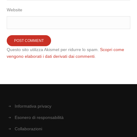
Website
Questo sito utilizza Akismet per ridurre lo spam.
Scopri come
vengono elaborati i dati derivati dai commenti
.
Informativa privacy
Esonero di responsabilità
Collaborazioni