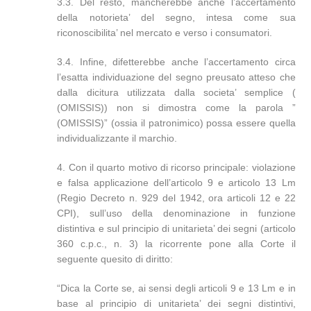
3.3. Del resto, mancherebbe anche l’accertamento
della notorieta’ del segno, intesa come sua
riconoscibilita’ nel mercato e verso i consumatori.
3.4. Infine, difetterebbe anche l’accertamento circa
l’esatta individuazione del segno preusato atteso che
dalla dicitura utilizzata dalla societa’ semplice (
(OMISSIS)) non si dimostra come la parola ”
(OMISSIS)” (ossia il patronimico) possa essere quella
individualizzante il marchio.
4. Con il quarto motivo di ricorso principale: violazione
e falsa applicazione dell’articolo 9 e articolo 13 Lm
(Regio Decreto n. 929 del 1942, ora articoli 12 e 22
CPI), sull’uso della denominazione in funzione
distintiva e sul principio di unitarieta’ dei segni (articolo
360 c.p.c., n. 3) la ricorrente pone alla Corte il
seguente quesito di diritto:
“Dica la Corte se, ai sensi degli articoli 9 e 13 Lm e in
base al principio di unitarieta’ dei segni distintivi,