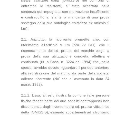
sleale avanzate dalla (OMISSIS) nei confronti di
entrambe le resistenti, e’ stato accertato nella
sentenza qui impugnata con motivazione insufficiente
e contraddittoria, stante la mancanza di una prova
sostegno della sua ontologica esistenza ex articolo 9
Lm”.
2.1. Anzitutto, la ricorrente premette che, con
riferimento all’articolo 9 Lm (ora 22 CPI), che il
riconoscimento del cd. preuso del marchio esige la
prova della sua utilizzazione concreta, effettiva e
continuata (rif. a Cass. n. 3224 del 1994) che, nella
specie, avrebbe dovuto riguardare il periodo anteriore
alla registrazione del marchio da parte della societa’
odierna ricorrente (cio’ che e’ avvenuto in data 24
marzo 1983).
2.1.1. Essa, altresi’, illustra la comune (alle persone
fisiche facenti parte dei due sodalizi contrapposti) non
discendenza dagli inventori della cd. pratica viticoltrice
detta (OMISSIS), essendo appartenenti ad altro ramo