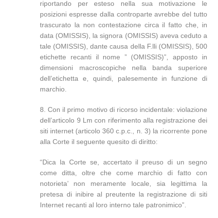
riportando per esteso nella sua motivazione le
posizioni espresse dalla controparte avrebbe del tutto
trascurato la non contestazione circa il fatto che, in
data (OMISSIS), la signora (OMISSIS) aveva ceduto a
tale (OMISSIS), dante causa della F.lli (OMISSIS), 500
etichette recanti il nome ” (OMISSIS)”, apposto in
dimensioni macroscopiche nella banda superiore
dell’etichetta e, quindi, palesemente in funzione di
marchio.
8. Con il primo motivo di ricorso incidentale: violazione
dell’articolo 9 Lm con riferimento alla registrazione dei
siti internet (articolo 360 c.p.c., n. 3) la ricorrente pone
alla Corte il seguente quesito di diritto:
“Dica la Corte se, accertato il preuso di un segno
come ditta, oltre che come marchio di fatto con
notorieta’ non meramente locale, sia legittima la
pretesa di inibire al preutente la registrazione di siti
Internet recanti al loro interno tale patronimico”.