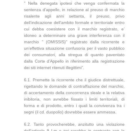
” Nella denegata ipotesi che venga confermata la
sentenza d’appello, in relazione al preuso di marchio
risalente agli anni settanta, il preuso, privo
dell’indicazione dell’ambito formale e territoriale entro
cui debba coesistere con il marchio registrato, e’
idoneo a determinare una grave interferenza con il
marchio ” (OMISSIS)” registrato dalla ricorrente e
un’effettiva situazione confusoria per il vasto pubblico
dei consumatori, alla stregua di quanto paventato
dalla Corte d’Appello in riferimento alla registrazione
dei siti internet ritenuti illegittimi”.
6.1. Premette la ricorrente che il giudice distrettuale,
rigettando le domande di contraffazione del marchio,
di accertamento della concorrenza sleale e la relativa
inibitoria, non avrebbe fissato i limiti territoriali, di
forma e di prodotto, entro i quali la convivenza tra i
segni (il cd. duopolio) dovrebbe essere ammessa.
6.2. Tanto provocherebbe, anzitutto una violazione
dell’articolo 9 Lm e poi sarebbe in contrasto con la