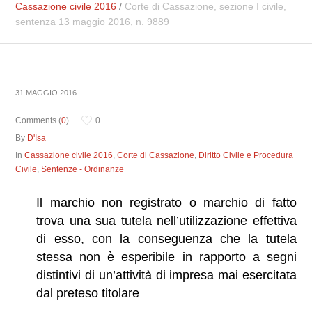
Cassazione civile 2016
/
Corte di Cassazione, sezione I civile,
sentenza 13 maggio 2016, n. 9889
31 MAGGIO 2016
Comments (
0
)
0
By
D'Isa
In
Cassazione civile 2016
,
Corte di Cassazione
,
Diritto Civile e Procedura
Civile
,
Sentenze - Ordinanze
Il marchio non registrato o marchio di fatto
trova una sua tutela nell’utilizzazione effettiva
di esso, con la conseguenza che la tutela
stessa non è esperibile in rapporto a segni
distintivi di un’attività di impresa mai esercitata
dal preteso titolare