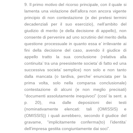
9. Il primo motivo del ricorso principale, con il quale si
lamenta una violazione dell’allora non ancora vigente
principio di non contestazione (e dei pretesi termini
decadenziali per il suo esercizio), nell’ambito del
giudizio di merito (e della decisione di appello), non
consente di pervenire ad uno scrutinio del merito della
questione processuale in quanto essa e’ irrilevante ai
fini della decisione del caso, avendo il giudice di
appello tratto la sua conclusione (relativa alla
continuita’ tra una preesistente societa’ di fatto ed una
successiva societa’ semplice) non solo e non tanto
dalla mancata (o tardiva, perche’ enunciata per la
prima volta, solo nella comparsa conclusionale)
contestazione di alcuni (e non meglio precisati)
“documenti assolutamente inequivoci” (cosi’ la sent. a
p. 20), ma dalle deposizioni dei testi
(nominativamente elencati: tali (OMISSIS) e
(OMISSIS)) i quali avrebbero, secondo il giudice del
gravame, “implicitamente conferma(to) l’identita’
dell’impresa gestita congiuntamente dai soci”.