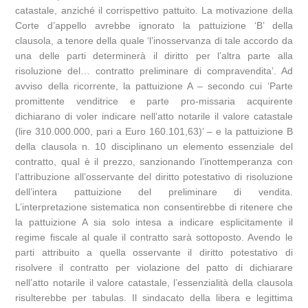
catastale, anziché il corrispettivo pattuito. La motivazione della
Corte d’appello avrebbe ignorato la pattuizione ‘B’ della
clausola, a tenore della quale ‘l’inosservanza di tale accordo da
una delle parti determinerà il diritto per l’altra parte alla
risoluzione del… contratto preliminare di compravendita’. Ad
avviso della ricorrente, la pattuizione A – secondo cui ‘Parte
promittente venditrice e parte pro-missaria acquirente
dichiarano di voler indicare nell’atto notarile il valore catastale
(lire 310.000.000, pari a Euro 160.101,63)’ – e la pattuizione B
della clausola n. 10 disciplinano un elemento essenziale del
contratto, qual è il prezzo, sanzionando l’inottemperanza con
l’attribuzione all’osservante del diritto potestativo di risoluzione
dell’intera pattuizione del preliminare di vendita.
L’interpretazione sistematica non consentirebbe di ritenere che
la pattuizione A sia solo intesa a indicare esplicitamente il
regime fiscale al quale il contratto sarà sottoposto. Avendo le
parti attribuito a quella osservante il diritto potestativo di
risolvere il contratto per violazione del patto di dichiarare
nell’atto notarile il valore catastale, l’essenzialità della clausola
risulterebbe per tabulas. Il sindacato della libera e legittima