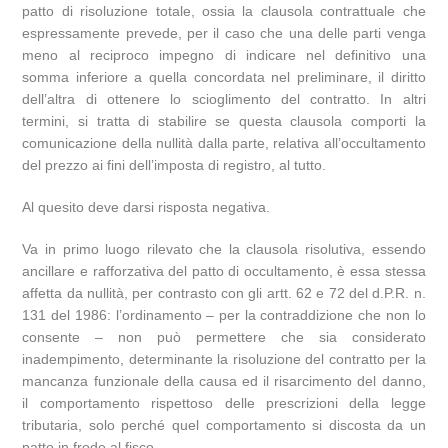
patto di risoluzione totale, ossia la clausola contrattuale che
espressamente prevede, per il caso che una delle parti venga
meno al reciproco impegno di indicare nel definitivo una
somma inferiore a quella concordata nel preliminare, il diritto
dell’altra di ottenere lo scioglimento del contratto. In altri
termini, si tratta di stabilire se questa clausola comporti la
comunicazione della nullità dalla parte, relativa all’occultamento
del prezzo ai fini dell’imposta di registro, al tutto.
Al quesito deve darsi risposta negativa.
Va in primo luogo rilevato che la clausola risolutiva, essendo
ancillare e rafforzativa del patto di occultamento, è essa stessa
affetta da nullità, per contrasto con gli artt. 62 e 72 del d.P.R. n.
131 del 1986: l’ordinamento – per la contraddizione che non lo
consente – non può permettere che sia considerato
inadempimento, determinante la risoluzione del contratto per la
mancanza funzionale della causa ed il risarcimento del danno,
il comportamento rispettoso delle prescrizioni della legge
tributaria, solo perché quel comportamento si discosta da un
patto in frode al fisco.