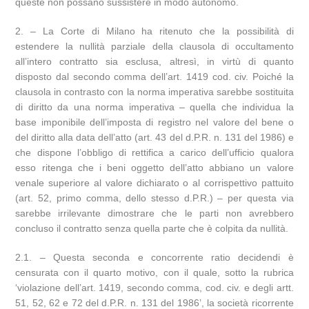
queste non possano sussistere in modo autonomo.
2. – La Corte di Milano ha ritenuto che la possibilità di
estendere la nullità parziale della clausola di occultamento
all’intero contratto sia esclusa, altresì, in virtù di quanto
disposto dal secondo comma dell’art. 1419 cod. civ. Poiché la
clausola in contrasto con la norma imperativa sarebbe sostituita
di diritto da una norma imperativa – quella che individua la
base imponibile dell’imposta di registro nel valore del bene o
del diritto alla data dell’atto (art. 43 del d.P.R. n. 131 del 1986) e
che dispone l’obbligo di rettifica a carico dell’ufficio qualora
esso ritenga che i beni oggetto dell’atto abbiano un valore
venale superiore al valore dichiarato o al corrispettivo pattuito
(art. 52, primo comma, dello stesso d.P.R.) – per questa via
sarebbe irrilevante dimostrare che le parti non avrebbero
concluso il contratto senza quella parte che è colpita da nullità.
2.1. – Questa seconda e concorrente ratio decidendi è
censurata con il quarto motivo, con il quale, sotto la rubrica
‘violazione dell’art. 1419, secondo comma, cod. civ. e degli artt.
51, 52, 62 e 72 del d.P.R. n. 131 del 1986’, la società ricorrente