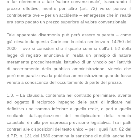
a far riferimento a tale ‘valore convenzionale’, trascurando il
prezzo effettivo; mentre per altro (art. 72) verso puniva il
contribuente ove – per un accidente – emergesse che in realtà
era stato pagato un prezzo superiore al valore convenzionale.
Tale apparente disarmonia può però essere superata – come
già rilevato da questa Corte con la citata sentenza n. 14250 del
2000 – ove si consideri che il quarto comma dell’art. 52 della
legge di registro enunciava in realtà un principio di natura
meramente procedimentale, istitutivo di un vincolo per l’attività
di accertamento della pubblica amministrazione: vincolo che
però non paralizzava la pubblica amministrazione quando fosse
venuta a conoscenza dell’occultamento di parte del prezzo.
1.3. – La clausola, contenuta nel contratto preliminare, avente
ad oggetto il reciproco impegno delle parti di indicare nel
definitivo una somma inferiore a quella reale, e pari a quella
risultante dall’applicazione del moltiplicatore della rendita
catastale, è nulla per espressa previsione legislativa. Tra i patti
contrari alle disposizioni del testo unico – per i quali l’art. 62 del
d.P.R. n. 131 del 1986 commina la sanzione di nullità ‘anche fra