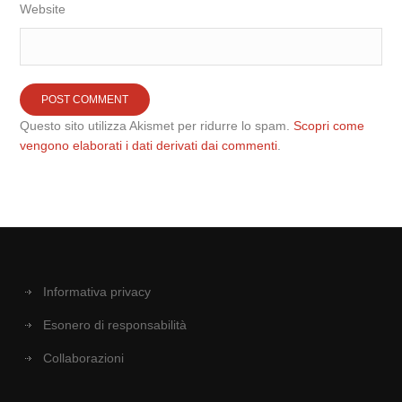
Website
Questo sito utilizza Akismet per ridurre lo spam.
Scopri come
vengono elaborati i dati derivati dai commenti
.
Informativa privacy
Esonero di responsabilità
Collaborazioni