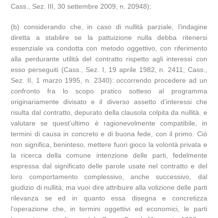
Cass., Sez. III, 30 settembre 2009, n. 20948);
(b) considerando che, in caso di nullità parziale, l’indagine
diretta a stabilire se la pattuizione nulla debba ritenersi
essenziale va condotta con metodo oggettivo, con riferimento
alla perdurante utilità del contratto rispetto agli interessi con
esso perseguiti (Cass., Sez. I, 19 aprile 1982, n. 2411; Cass.,
Sez. II, 1 marzo 1995, n. 2340): occorrendo procedere ad un
confronto fra lo scopo pratico sotteso al programma
originariamente divisato e il diverso assetto d’interessi che
risulta dal contratto, depurato della clausola colpita da nullità, e
valutare se quest’ultimo è ragionevolmente compatibile, in
termini di causa in concreto e di buona fede, con il primo. Ciò
non significa, beninteso, mettere fuori gioco la volontà privata e
la ricerca della comune intenzione delle parti, fedelmente
espressa dal significato delle parole usate nel contratto e del
loro comportamento complessivo, anche successivo, dal
giudizio di nullità; ma vuoi dire attribuire alla volizione delle parti
rilevanza se ed in quanto essa disegna e concretizza
l’operazione che, in termini oggettivi ed economici, le parti