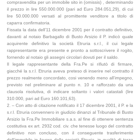
compravendita per un immobile sito in (omissis) , determinando
il prezzo in lire 550.000.000 (pari ad Euro 284.051,29), di cui
lire 50.000.000 versati al promittente venditore a titolo di
caparra confirmatoria.
Fissata la data dell’11 dicembre 2001 per il contratto definitivo,
davanti al notaio Barbagallo di Busto Arsizio il P. indicò quale
acquirente definitivo la società Etruria s.r.l., il cui legale
rappresentante era presente e pronto a sottoscrivere il rogito,
fornendo al notaio gli assegni circolari dovuti per il saldo.
Il legale rappresentante della Fra.Pe si rifiutò di firmare,
giacché la s.r.l. Etruria aveva preteso di inserire nel contratto il
prezzo realmente concordato, cosi venendo meno all’impegno,
previsto nel preliminare al punto n. 10 e rafforzato da una
clausola risolutiva, di indicare soltanto i valori catastali (lire
310.000, pari ad Euro 160.101,63).
2. – Con atto di citazione notificato il 17 dicembre 2001, il P. e la
s.r.l. Etruria convennero in giudizio dinanzi al Tribunale di Busto
Arsizio la Fra.Pe Immobiliare s.a.s. al fine di ottenere sentenza
costitutiva ex art. 2932 cod. civ. che tenesse luogo del contratto
definitivo non concluso, con il conseguente trasferimento
dell’immobile in favore della società Etruria, in qualità di terza