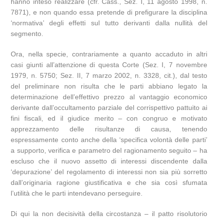
hanno inteso realizzare (cfr. Cass., Sez. I, 11 agosto 1998, n.
7871), e non quando essa pretende di prefigurare la disciplina
‘normativa’ degli effetti sul tutto derivanti dalla nullità del
segmento.
Ora, nella specie, contrariamente a quanto accaduto in altri
casi giunti all’attenzione di questa Corte (Sez. I, 7 novembre
1979, n. 5750; Sez. II, 7 marzo 2002, n. 3328, cit.), dal testo
del preliminare non risulta che le parti abbiano legato la
determinazione dell’effettivo prezzo al vantaggio economico
derivante dall’occultamento parziale del corrispettivo pattuito ai
fini fiscali, ed il giudice merito – con congruo e motivato
apprezzamento delle risultanze di causa, tenendo
espressamente conto anche della ‘specifica volontà delle parti’
a supporto, verifica e parametro del ragionamento seguito – ha
escluso che il nuovo assetto di interessi discendente dalla
‘depurazione’ del regolamento di interessi non sia più sorretto
dall’originaria ragione giustificativa e che sia così sfumata
l’utilità che le parti intendevano perseguire.
Di qui la non decisività della circostanza – il patto risolutorio