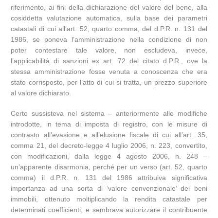
riferimento, ai fini della dichiarazione del valore del bene, alla
cosiddetta valutazione automatica, sulla base dei parametri
catastali di cui all’art. 52, quarto comma, del d.P.R. n. 131 del
1986, se poneva l’amministrazione nella condizione di non
poter contestare tale valore, non escludeva, invece,
l’applicabilità di sanzioni ex art. 72 del citato d.P.R., ove la
stessa amministrazione fosse venuta a conoscenza che era
stato corrisposto, per l’atto di cui si tratta, un prezzo superiore
al valore dichiarato.
Certo sussisteva nel sistema – anteriormente alle modifiche
introdotte, in tema di imposta di registro, con le misure di
contrasto all’evasione e all’elusione fiscale di cui all’art. 35,
comma 21, del decreto-legge 4 luglio 2006, n. 223, convertito,
con modificazioni, dalla legge 4 agosto 2006, n. 248 –
un’apparente disarmonia, perché per un verso (art. 52, quarto
comma) il d.P.R. n. 131 del 1986 attribuiva significativa
importanza ad una sorta di ‘valore convenzionale’ dei beni
immobili, ottenuto moltiplicando la rendita catastale per
determinati coefficienti, e sembrava autorizzare il contribuente