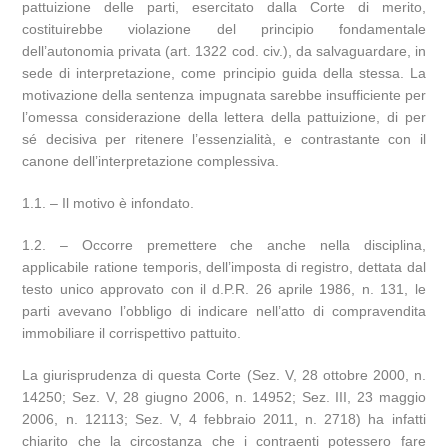
pattuizione delle parti, esercitato dalla Corte di merito,
costituirebbe violazione del principio fondamentale
dell’autonomia privata (art. 1322 cod. civ.), da salvaguardare, in
sede di interpretazione, come principio guida della stessa. La
motivazione della sentenza impugnata sarebbe insufficiente per
l’omessa considerazione della lettera della pattuizione, di per
sé decisiva per ritenere l’essenzialità, e contrastante con il
canone dell’interpretazione complessiva.
1.1. – Il motivo è infondato.
1.2. – Occorre premettere che anche nella disciplina,
applicabile ratione temporis, dell’imposta di registro, dettata dal
testo unico approvato con il d.P.R. 26 aprile 1986, n. 131, le
parti avevano l’obbligo di indicare nell’atto di compravendita
immobiliare il corrispettivo pattuito.
La giurisprudenza di questa Corte (Sez. V, 28 ottobre 2000, n.
14250; Sez. V, 28 giugno 2006, n. 14952; Sez. III, 23 maggio
2006, n. 12113; Sez. V, 4 febbraio 2011, n. 2718) ha infatti
chiarito che la circostanza che i contraenti potessero fare