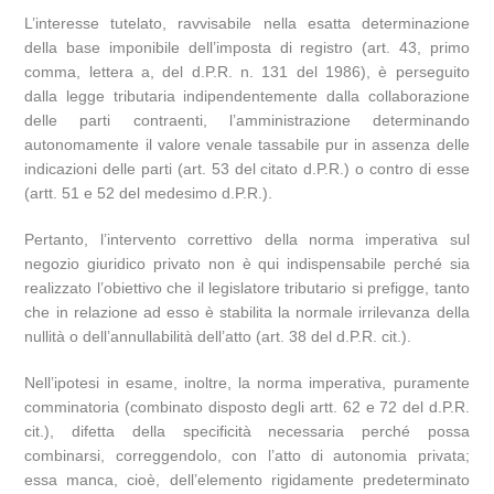
L’interesse tutelato, ravvisabile nella esatta determinazione
della base imponibile dell’imposta di registro (art. 43, primo
comma, lettera a, del d.P.R. n. 131 del 1986), è perseguito
dalla legge tributaria indipendentemente dalla collaborazione
delle parti contraenti, l’amministrazione determinando
autonomamente il valore venale tassabile pur in assenza delle
indicazioni delle parti (art. 53 del citato d.P.R.) o contro di esse
(artt. 51 e 52 del medesimo d.P.R.).
Pertanto, l’intervento correttivo della norma imperativa sul
negozio giuridico privato non è qui indispensabile perché sia
realizzato l’obiettivo che il legislatore tributario si prefigge, tanto
che in relazione ad esso è stabilita la normale irrilevanza della
nullità o dell’annullabilità dell’atto (art. 38 del d.P.R. cit.).
Nell’ipotesi in esame, inoltre, la norma imperativa, puramente
comminatoria (combinato disposto degli artt. 62 e 72 del d.P.R.
cit.), difetta della specificità necessaria perché possa
combinarsi, correggendolo, con l’atto di autonomia privata;
essa manca, cioè, dell’elemento rigidamente predeterminato