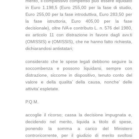
merito, il complessivo compenso puo’ essere liquidato
in Euro 1.198,5 (Euro 255,00 per la fase di studio,
Euro 255,00 per la fase introduttiva, Euro 283,50 per
la fase istruttoria, Euro 405,00 per la fase
decisionale), oltre IVA e contributo L. n. 576 del 1980,
ex articolo 11 con distrazione in favore dagli avv.ti
(OMISSIS) e (OMISSIS), che ne hanno fatto richiesta,
dichiarandosi antistatari;
considerato che le spese legali debbono seguire la
soccombenza e possono liquidarsi, sempre con
distrazione, siccome in dispositivo, tenuto conto del
valore e della qualita’ della causa, nonche’ delle
attivita’ espletate.
P.Q.M.
accoglie il ricorso; cassa la decisione impugnata e,
decidendo nel merito, liquida a titolo di spese,
ponendo la somma a carico del Ministero
controricorrente, per il giudizio di merito svoltosi