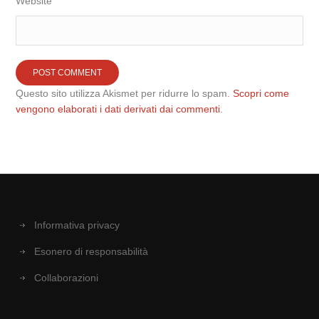
Website
Questo sito utilizza Akismet per ridurre lo spam.
Scopri come
vengono elaborati i dati derivati dai commenti
.
Informativa privacy
Esonero di responsabilità
Collaborazioni