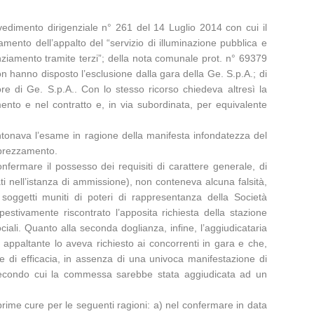
vedimento dirigenziale n° 261 del 14 Luglio 2014 con cui il
amento dell’appalto del “servizio di illuminazione pubblica e
anziamento tramite terzi”; della nota comunale prot. n° 69379
on hanno disposto l’esclusione dalla gara della Ge. S.p.A.; di
vore di Ge. S.p.A.. Con lo stesso ricorso chiedeva altresì la
amento e nel contratto e, in via subordinata, per equivalente
antonava l’esame in ragione della manifesta infondatezza del
apprezzamento.
fermare il possesso dei requisiti di carattere generale, di
rati nell’istanza di ammissione), non conteneva alcuna falsità,
oggetti muniti di poteri di rappresentanza della Società
mpestivamente riscontrato l’apposita richiesta della stazione
ali. Quanto alla seconda doglianza, infine, l’aggiudicataria
 appaltante lo aveva richiesto ai concorrenti in gara e che,
e di efficacia, in assenza di una univoca manifestazione di
le secondo cui la commessa sarebbe stata aggiudicata ad un
 prime cure per le seguenti ragioni: a) nel confermare in data