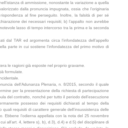
 nell’istanza di ammissione, nonostante la variazione a quella
lorizzato dalla pronuncia impugnata, ossia che l’originaria
ispondenza al fine perseguito. Inoltre, la falsità di per sé
chiarazione dei necessari requisiti; b) l’appalto non avrebbe
 notevole lasso di tempo intercorso tra la prima e la seconda
nati dal TAR ed argomenta circa l’infondatezza dell’appello
ella parte in cui sostiene l’infondatezza del primo motivo di
itera le ragioni già esposte nel proprio gravame.
già formulate.
ncidentale.
onuncia dell’Adunanza Plenaria, n. 8/2015, secondo il quale
termine per la presentazione della richiesta di partecipazione
ula del contratto, nonché per tutto il periodo dell’esecuzione
ermanente possesso dei requisiti dichiarati al tempo della
 quali requisiti di carattere generale dell’insussistenza delle
colo. Ebbene l’odierna appellata con la nota del 25 novembre
all’art. 4, lettere s), b), d.3), d.4) e d.5) del disciplinare di