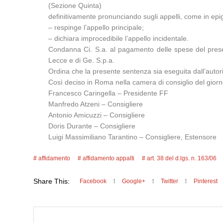
(Sezione Quinta)
definitivamente pronunciando sugli appelli, come in epig
– respinge l’appello principale;
– dichiara improcedibile l’appello incidentale.
Condanna Ci. S.a. al pagamento delle spese del presen
Lecce e di Ge. S.p.a.
Ordina che la presente sentenza sia eseguita dall’autor
Così deciso in Roma nella camera di consiglio del giorn
Francesco Caringella – Presidente FF
Manfredo Atzeni – Consigliere
Antonio Amicuzzi – Consigliere
Doris Durante – Consigliere
Luigi Massimiliano Tarantino – Consigliere, Estensore
affidamento
affidamento appalti
art. 38 del d.lgs. n. 163/06
Share This:
Facebook
Google+
Twitter
Pinterest