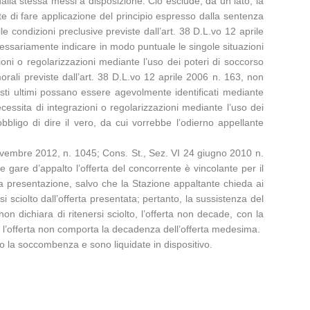
dalla stessa messi a disposizione. Ciò esclude, da un lato, la
nte di fare applicazione del principio espresso dalla sentenza
e condizioni preclusive previste dall’art. 38 D.L.vo 12 aprile
ecessariamente indicare in modo puntuale le singole situazioni
oni o regolarizzazioni mediante l’uso dei poteri di soccorso
i morali previste dall’art. 38 D.L.vo 12 aprile 2006 n. 163, non
esti ultimi possano essere agevolmente identificati mediante
cessita di integrazioni o regolarizzazioni mediante l’uso dei
obbligo di dire il vero, da cui vorrebbe l’odierno appellante
novembre 2012, n. 1045; Cons. St., Sez. VI 24 giugno 2010 n.
gare d’appalto l’offerta del concorrente è vincolante per il
a presentazione, salvo che la Stazione appaltante chieda ai
si sciolto dall’offerta presentata; pertanto, la sussistenza del
on dichiara di ritenersi sciolto, l’offerta non decade, con la
e l’offerta non comporta la decadenza dell’offerta medesima.
no la soccombenza e sono liquidate in dispositivo.