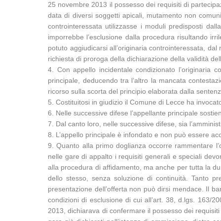
25 novembre 2013 il possesso dei requisiti di partecipazi
data di diversi soggetti apicali, mutamento non comuni
controinteressata utilizzasse i moduli predisposti dall
imporrebbe l’esclusione dalla procedura risultando irri
potuto aggiudicarsi all’originaria controinteressata, d
richiesta di proroga della dichiarazione della validità dell
4. Con appello incidentale condizionato l’originaria c
principale, deducendo tra l’altro la mancata contestazi
ricorso sulla scorta del principio elaborata dalla sente
5. Costituitosi in giudizio il Comune di Lecce ha invoca
6. Nelle successive difese l’appellante principale sostie
7. Dal canto loro, nelle successive difese, sia l’amminis
8. L’appello principale è infondato e non può essere acco
9. Quanto alla primo doglianza occorre rammentare l’o
nelle gare di appalto i requisiti generali e speciali de
alla procedura di affidamento, ma anche per tutta la dura
dello stesso, senza soluzione di continuità. Tanto p
presentazione dell’offerta non può dirsi mendace. Il band
condizioni di esclusione di cui all’art. 38, d.lgs. 16
2013, dichiarava di confermare il possesso dei requisiti di