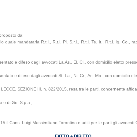
 proposto da:
quale mandataria R.t.i., R.t.i. Pi. S.r.l., R.t.i. Te. It., R.t.i. Ig. Co., r
tato e difeso dagli avvocati La.As., El. Ci., con domicilio eletto pres
tato e difeso dagli avvocati St. La., Ni. Cr., An. Ma., con domicilio el
CCE, SEZIONE III, n. 822/2015, resa tra le parti, concernente affidam
ce e di Ge. S.p.a.;
 il Cons. Luigi Massimiliano Tarantino e uditi per le parti gli avvocati 
FATTO e DIRITTO