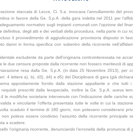
 sezione staccata di Lecce, Ci. S.a. invocava l’annullamento del prov
iva in favore della Ge. S.p.A. della gara indetta nel 2011 per l’affid
di adeguamento normativo sugli impianti comunali con l’opzione del fin
efinitiva; degli atti e dei verbali della procedura, nella parte in cui n
 incluso il provvedimento di aggiudicazione provvisoria disposto in fa
mento danni in forma specifica con subentro della ricorrente nell’affid
cidentale escludente da parte dell’originaria controinteressata ne acc
come le due censure proposte dalla ricorrente non fossero meritevoli di 
chiarazione resa dalla Ge. S.p.A. (in data 25 Novembre 2013), per con
’art. 4 lettere a), b), d3), d4) e d5) del Disciplinare di gara (già dichia
ma appositamente fornito dalla stazione appaltante e che tutti i s
equisiti prescritti dalla lexspecialis, inoltre la Ge. S.p.A. aveva te
 modifiche societarie intervenute con l’indicazione delle cariche soci
da e vincolante l’offerta presentata tutte le volte in cui la stazione
olta scaduto il termine di 180 giorni, non potevano considerarsi priv
ché non poteva essere condiviso l’assunto della ricorrente principa
nuta a scadere.
llo l’originaria ricorrente, denunciando l’erroneità della pronuncia di