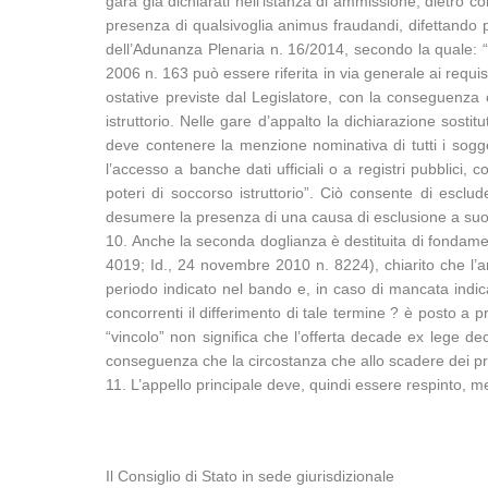
gara già dichiarati nell’istanza di ammissione, dietro c
presenza di qualsivoglia animus fraudandi, difettando pe
dell’Adunanza Plenaria n. 16/2014, secondo la quale: “Ne
2006 n. 163 può essere riferita in via generale ai requi
ostative previste dal Legislatore, con la conseguenza 
istruttorio. Nelle gare d’appalto la dichiarazione sostitu
deve contenere la menzione nominativa di tutti i sogge
l’accesso a banche dati ufficiali o a registri pubblici
poteri di soccorso istruttorio”. Ciò consente di esclud
desumere la presenza di una causa di esclusione a suo
10. Anche la seconda doglianza è destituita di fondamen
4019; Id., 24 novembre 2010 n. 8224), chiarito che l’a
periodo indicato nel bando e, in caso di mancata indic
concorrenti il differimento di tale termine ? è posto a pr
“vincolo” non significa che l’offerta decade ex lege dec
conseguenza che la circostanza che allo scadere dei pre
11. L’appello principale deve, quindi essere respinto, m
Il Consiglio di Stato in sede giurisdizionale