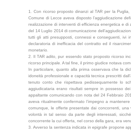
1. Con ricorso proposto dinanzi al TAR per la Puglia,
Comune di Lecce aveva disposto l’aggiudicazione definit
realizzazione di interventi di efficienza energetica e 
del 14 Luglio 2014 di comunicazione dell’aggiudicazione d
tutti gli atti presupposti, connessi e conseguenti, ivi
declaratoria di inefficacia del contratto ed il risarci
monetario.
2. Il TAR adito, pur essendo stato proposto ricorso in
ricorso principale. A tal fine, il primo giudice notava 
In particolare, quanto alla prima osservava che la di
idoneità professionale e capacità tecnica prescritti dall
tenuto conto che rispettava pedissequamente lo sche
aggiudicataria erano risultati sempre in possesso dei r
appaltante comunicando con nota del 24 Febbraio 2014 le
aveva ritualmente confermato l’impegno a mantenere vali
comunque, le offerte presentate dai concorrenti, una v
volontà in tal senso da parte degli interessati, sic
concorrente la cui offerta, nel corso della gara, era ve
3. Avverso la sentenza indicata in epigrafe propone appe