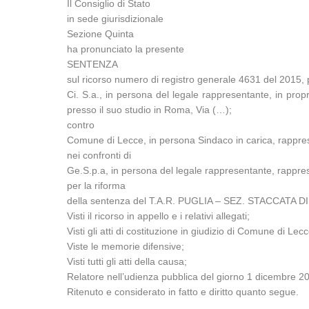
Il Consiglio di Stato
in sede giurisdizionale
Sezione Quinta
ha pronunciato la presente
SENTENZA
sul ricorso numero di registro generale 4631 del 2015,
Ci. S.a., in persona del legale rappresentante, in proprio 
presso il suo studio in Roma, Via (…);
contro
Comune di Lecce, in persona Sindaco in carica, rappresen
nei confronti di
Ge.S.p.a, in persona del legale rappresentante, rappresen
per la riforma
della sentenza del T.A.R. PUGLIA – SEZ. STACCATA DI LE
Visti il ricorso in appello e i relativi allegati;
Visti gli atti di costituzione in giudizio di Comune di Lec
Viste le memorie difensive;
Visti tutti gli atti della causa;
Relatore nell’udienza pubblica del giorno 1 dicembre 2015
Ritenuto e considerato in fatto e diritto quanto segue.