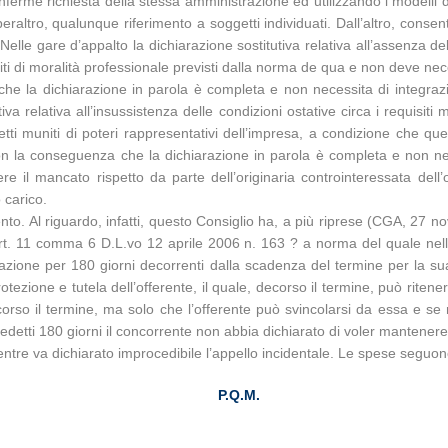
onferme richiesta della stessa amministrazione ed utilizzando i modelli 
raltro, qualunque riferimento a soggetti individuati. Dall’altro, conse
lle gare d’appalto la dichiarazione sostitutiva relativa all’assenza dell
siti di moralità professionale previsti dalla norma de qua e non deve n
che la dichiarazione in parola è completa e non necessita di integrazi
tiva relativa all’insussistenza delle condizioni ostative circa i requisit
tti muniti di poteri rappresentativi dell’impresa, a condizione che qu
, con la conseguenza che la dichiarazione in parola è completa e non ne
ere il mancato rispetto da parte dell’originaria controinteressata dell’
 carico.
to. Al riguardo, infatti, questo Consiglio ha, a più riprese (CGA, 27 
rt. 11 comma 6 D.L.vo 12 aprile 2006 n. 163 ? a norma del quale nelle 
azione per 180 giorni decorrenti dalla scadenza del termine per la su
otezione e tutela dell’offerente, il quale, decorso il termine, può ritener
orso il termine, ma solo che l’offerente può svincolarsi da essa e se n
detti 180 giorni il concorrente non abbia dichiarato di voler mantener
entre va dichiarato improcedibile l’appello incidentale. Le spese seguo
P.Q.M.