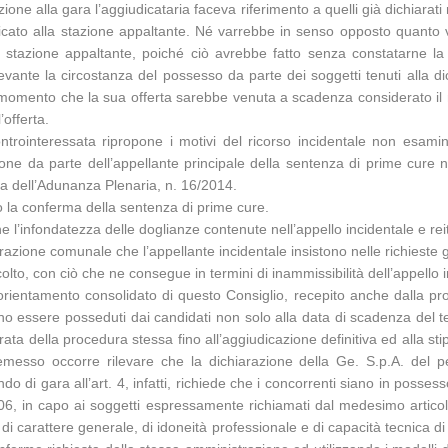
one alla gara l’aggiudicataria faceva riferimento a quelli già dichiarati
cato alla stazione appaltante. Né varrebbe in senso opposto quanto va
a stazione appaltante, poiché ciò avrebbe fatto senza constatarne la r
levante la circostanza del possesso da parte dei soggetti tenuti alla di
al momento che la sua offerta sarebbe venuta a scadenza considerato il
’offerta.
ontrointeressata ripropone i motivi del ricorso incidentale non esami
one da parte dell’appellante principale della sentenza di prime cure n
nza dell’Adunanza Plenaria, n. 16/2014.
to la conferma della sentenza di prime cure.
ne l’infondatezza delle doglianze contenute nell’appello incidentale e re
trazione comunale che l’appellante incidentale insistono nelle richieste 
lto, con ciò che ne consegue in termini di inammissibilità dell’appello i
rientamento consolidato di questo Consiglio, recepito anche dalla pr
vono essere posseduti dai candidati non solo alla data di scadenza del 
ta della procedura stessa fino all’aggiudicazione definitiva ed alla stip
remesso occorre rilevare che la dichiarazione della Ge. S.p.A. del p
o di gara all’art. 4, infatti, richiede che i concorrenti siano in possesso
3/2006, in capo ai soggetti espressamente richiamati dal medesimo arti
 carattere generale, di idoneità professionale e di capacità tecnica di cui 