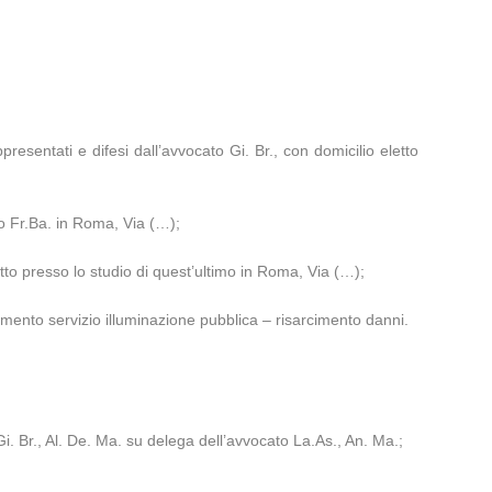
appresentati e difesi dall’avvocato Gi. Br., con domicilio eletto
so Fr.Ba. in Roma, Via (…);
etto presso lo studio di quest’ultimo in Roma, Via (…);
ento servizio illuminazione pubblica – risarcimento danni.
Gi. Br., Al. De. Ma. su delega dell’avvocato La.As., An. Ma.;