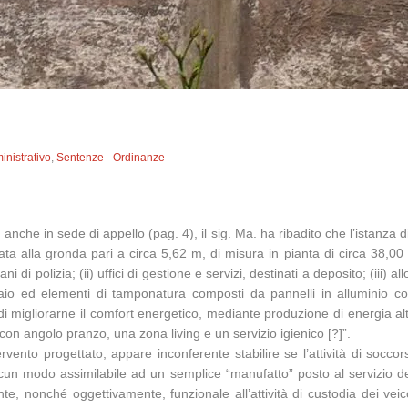
inistrativo
,
Sentenze - Ordinanze
asi, anche in sede di appello (pag. 4), il sig. Ma. ha ribadito che l’istan
 alla gronda pari a circa 5,62 m, di misura in pianta di circa 38,00 m 
 di polizia; (ii) uffici di gestione e servizi, destinati a deposito; (iii) 
ciaio ed elementi di tamponatura composti da pannelli in alluminio coi
 di migliorarne il comfort energetico, mediante produzione di energia alt
on angolo pranzo, una zona living e un servizio igienico [?]”.
vento progettato, appare inconferente stabilire se l’attività di soccor
lcun modo assimilabile ad un semplice “manufatto” posto al servizio deg
te, nonché oggettivamente, funzionale all’attività di custodia dei vei