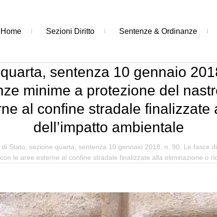
Home
Sezioni Diritto
Sentenze & Ordinanze
 quarta, sentenza 10 gennaio 2018,
ze minime a protezione del nastro
ne al confine stradale finalizzate 
dell’impatto ambientale
 di Stato, sezione quarta, sentenza 10 gennaio 2018, n. 90. Le fasce d
con le aree esterne al confine stradale finalizzate alla eliminazione o r