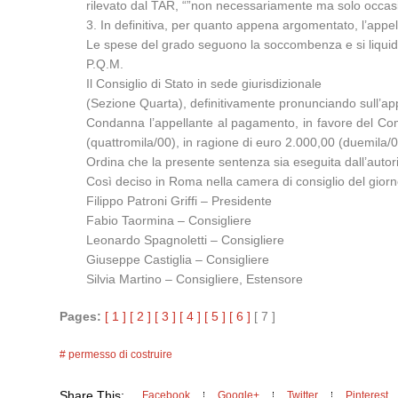
rilevato dal TAR, “”non necessariamente ma solo occasion
3. In definitiva, per quanto appena argomentato, l’appe
Le spese del grado seguono la soccombenza e si liquida
P.Q.M.
Il Consiglio di Stato in sede giurisdizionale
(Sezione Quarta), definitivamente pronunciando sull’app
Condanna l’appellante al pagamento, in favore del Com
(quattromila/00), in ragione di euro 2.000,00 (duemila/00
Ordina che la presente sentenza sia eseguita dall’autor
Così deciso in Roma nella camera di consiglio del giorn
Filippo Patroni Griffi – Presidente
Fabio Taormina – Consigliere
Leonardo Spagnoletti – Consigliere
Giuseppe Castiglia – Consigliere
Silvia Martino – Consigliere, Estensore
Pages:
[ 1 ]
[ 2 ]
[ 3 ]
[ 4 ]
[ 5 ]
[ 6 ]
[ 7 ]
permesso di costruire
Share This:
Facebook
Google+
Twitter
Pinterest