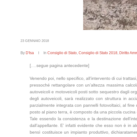
23 GENNAIO 2018
By
D'Isa
In
Consiglio di Stato
,
Consiglio di Stato 2018
,
Diritto Amm
[….segue pagina antecedente]
Venendo poi, nello specifico, all’intervento di cui tratt
pressoché rettangolare con un’altezza massima calcolata
autoveicoli e motoveicoli posti sotto sequestro dagli organi
degli autoveicoli, sarà realizzato con struttura in ac
parzialmente integrata con pannelli fotovoltaici, al fine
posto al piano terra, è composto da una piccola cucina c
Tale essendo la consistenza e la destinazione dell’inter
dall’appellante. E’ infatti evidente che esso non è in a
bensì costituisce un impianto produttivo, dichiaratamen