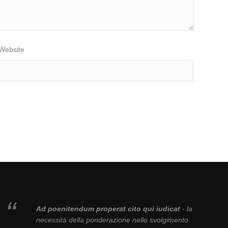
Website
Ad poenitendum properat cito qui iudicat
- la
necessità della ponderazione nello svolgimento