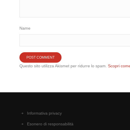
Name
Questo sito utilizza Akismet per ridurre lo spam.
Scopri come
Informativa privacy
Esonero di responsabilità