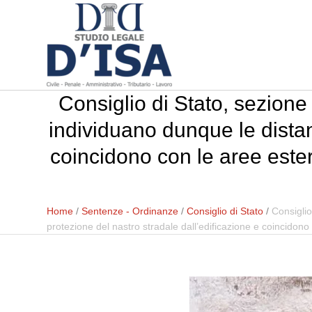
Consiglio di Stato, sezione
individuano dunque le distan
coincidono con le aree ester
Home
/
Sentenze - Ordinanze
/
Consiglio di Stato
/
Consiglio
protezione del nastro stradale dall’edificazione e coincidono 