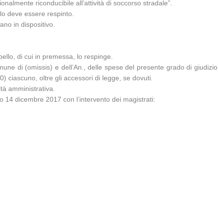
almente riconducibile all’attività di soccorso stradale”.
llo deve essere respinto.
no in dispositivo.
ello, di cui in premessa, lo respinge.
une di (omissis) e dell’An., delle spese del presente grado di giudiz
) ciascuno, oltre gli accessori di legge, se dovuti.
ità amministrativa.
o 14 dicembre 2017 con l’intervento dei magistrati: