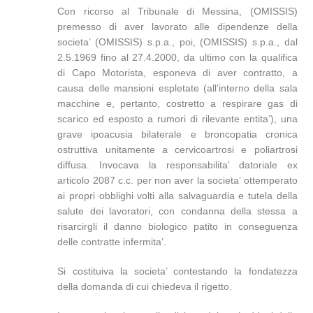
Con ricorso al Tribunale di Messina, (OMISSIS)
premesso di aver lavorato alle dipendenze della
societa’ (OMISSIS) s.p.a., poi, (OMISSIS) s.p.a., dal
2.5.1969 fino al 27.4.2000, da ultimo con la qualifica
di Capo Motorista, esponeva di aver contratto, a
causa delle mansioni espletate (all’interno della sala
macchine e, pertanto, costretto a respirare gas di
scarico ed esposto a rumori di rilevante entita’), una
grave ipoacusia bilaterale e broncopatia cronica
ostruttiva unitamente a cervicoartrosi e poliartrosi
diffusa. Invocava la responsabilita’ datoriale ex
articolo 2087 c.c. per non aver la societa’ ottemperato
ai propri obblighi volti alla salvaguardia e tutela della
salute dei lavoratori, con condanna della stessa a
risarcirgli il danno biologico patito in conseguenza
delle contratte infermita’.
Si costituiva la societa’ contestando la fondatezza
della domanda di cui chiedeva il rigetto.