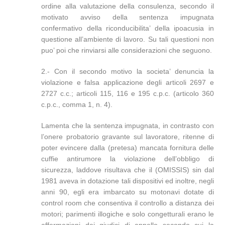
ordine alla valutazione della consulenza, secondo il
motivato avviso della sentenza impugnata
confermativo della riconducibilita’ della ipoacusia in
questione all’ambiente di lavoro. Su tali questioni non
puo’ poi che rinviarsi alle considerazioni che seguono.
2.- Con il secondo motivo la societa’ denuncia la
violazione e falsa applicazione degli articoli 2697 e
2727 c.c.; articoli 115, 116 e 195 c.p.c. (articolo 360
c.p.c., comma 1, n. 4).
Lamenta che la sentenza impugnata, in contrasto con
l’onere probatorio gravante sul lavoratore, ritenne di
poter evincere dalla (pretesa) mancata fornitura delle
cuffie antirumore la violazione dell’obbligo di
sicurezza, laddove risultava che il (OMISSIS) sin dal
1981 aveva in dotazione tali dispositivi ed inoltre, negli
anni 90, egli era imbarcato su motonavi dotate di
control room che consentiva il controllo a distanza dei
motori; parimenti illogiche e solo congetturali erano le