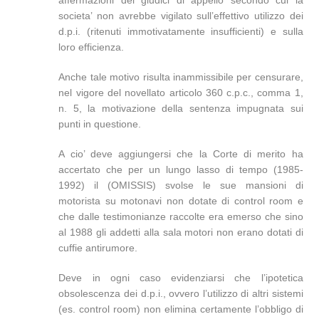
affermazioni dei giudici di appello secondo cui la
societa’ non avrebbe vigilato sull’effettivo utilizzo dei
d.p.i. (ritenuti immotivatamente insufficienti) e sulla
loro efficienza.
Anche tale motivo risulta inammissibile per censurare,
nel vigore del novellato articolo 360 c.p.c., comma 1,
n. 5, la motivazione della sentenza impugnata sui
punti in questione.
A cio’ deve aggiungersi che la Corte di merito ha
accertato che per un lungo lasso di tempo (1985-
1992) il (OMISSIS) svolse le sue mansioni di
motorista su motonavi non dotate di control room e
che dalle testimonianze raccolte era emerso che sino
al 1988 gli addetti alla sala motori non erano dotati di
cuffie antirumore.
Deve in ogni caso evidenziarsi che l’ipotetica
obsolescenza dei d.p.i., ovvero l’utilizzo di altri sistemi
(es. control room) non elimina certamente l’obbligo di