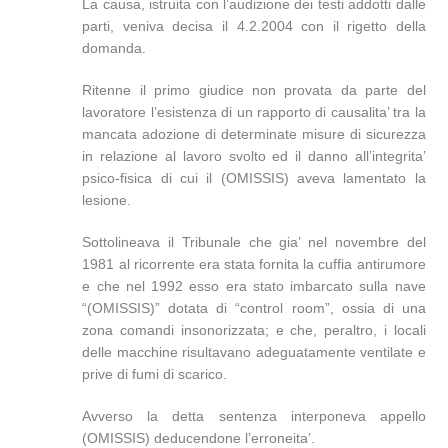
La causa, istruita con l’audizione dei testi addotti dalle
parti, veniva decisa il 4.2.2004 con il rigetto della
domanda.
Ritenne il primo giudice non provata da parte del
lavoratore l’esistenza di un rapporto di causalita’ tra la
mancata adozione di determinate misure di sicurezza
in relazione al lavoro svolto ed il danno all’integrita’
psico-fisica di cui il (OMISSIS) aveva lamentato la
lesione.
Sottolineava il Tribunale che gia’ nel novembre del
1981 al ricorrente era stata fornita la cuffia antirumore
e che nel 1992 esso era stato imbarcato sulla nave
“(OMISSIS)” dotata di “control room”, ossia di una
zona comandi insonorizzata; e che, peraltro, i locali
delle macchine risultavano adeguatamente ventilate e
prive di fumi di scarico.
Avverso la detta sentenza interponeva appello
(OMISSIS) deducendone l’erroneita’.