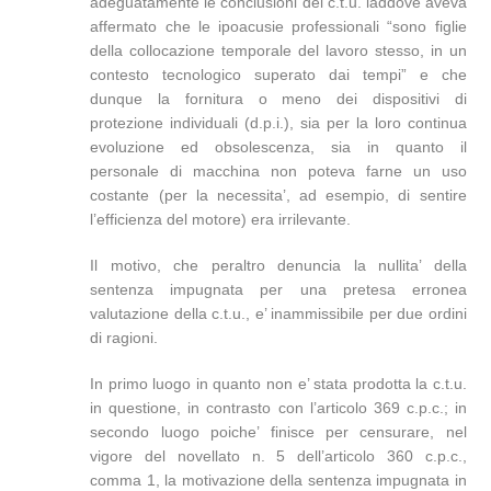
adeguatamente le conclusioni del c.t.u. laddove aveva
affermato che le ipoacusie professionali “sono figlie
della collocazione temporale del lavoro stesso, in un
contesto tecnologico superato dai tempi” e che
dunque la fornitura o meno dei dispositivi di
protezione individuali (d.p.i.), sia per la loro continua
evoluzione ed obsolescenza, sia in quanto il
personale di macchina non poteva farne un uso
costante (per la necessita’, ad esempio, di sentire
l’efficienza del motore) era irrilevante.
Il motivo, che peraltro denuncia la nullita’ della
sentenza impugnata per una pretesa erronea
valutazione della c.t.u., e’ inammissibile per due ordini
di ragioni.
In primo luogo in quanto non e’ stata prodotta la c.t.u.
in questione, in contrasto con l’articolo 369 c.p.c.; in
secondo luogo poiche’ finisce per censurare, nel
vigore del novellato n. 5 dell’articolo 360 c.p.c.,
comma 1, la motivazione della sentenza impugnata in