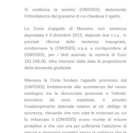
Si costituiva la societa’ (OMISSIS), deducendo
l’infondatezza del gravame di cui chiedeva il rigetto.
La Corte d’appello di Messina, con sentenza
depositata il 3 dicembre 2013, disposte due c.t.u., in
parziale riforma della sentenza impugnata,
condannava la (OMISSIS) s.p.a. a corrispondere al
(OMISSIS), per i titoli azionati, la somma di Euro
151.256,00, oltre interessi dalla data di proposizione
della domanda giudiziale.
Riteneva la Corte fondato l’appello promosso dal
(OMISSIS) limitatamente alla sussistenza del nesso
eziologico tra la denunciata ipoacusia e l’attivita’
lavorativa da esso espletata, e provato
l’inadempimento datoriale relativo al cd. obbligo di
sicurezza, rilevando che non tutte le motonavi su cui
fu imbarcato il (OMISSIS) erano munite di misure
protettive e che non era poi sufficiente l’adozione di
misure e dispositivi protettivi senza la vigilanza che le