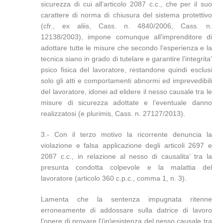
sicurezza di cui all’articolo 2087 c.c., che per il suo
carattere di norma di chiusura del sistema protettivo
(cfr., ex aliis, Cass. n. 4840/2006, Cass. n.
12138/2003), impone comunque all’imprenditore di
adottare tutte le misure che secondo l’esperienza e la
tecnica siano in grado di tutelare e garantire l’integrita’
psico fisica del lavoratore, restandone quindi esclusi
solo gli atti e comportamenti abnormi ed imprevedibili
del lavoratore, idonei ad elidere il nesso causale tra le
misure di sicurezza adottate e l’eventuale danno
realizzatosi (e plurimis, Cass. n. 27127/2013).
3.- Con il terzo motivo la ricorrente denuncia la
violazione e falsa applicazione degli articoli 2697 e
2087 c.c., in relazione al nesso di causalita’ tra la
presunta condotta colpevole e la malattia del
lavoratore (articolo 360 c.p.c., comma 1, n. 3).
Lamenta che la sentenza impugnata ritenne
erroneamente di addossare sulla datrice di lavoro
l’onere di provare l'(in)esistenza del nesso causale tra