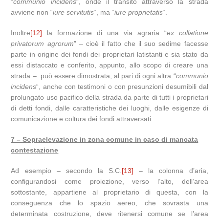
“
communio incidens
“, onde il transito attraverso la strada
avviene non “
iure servitutis
“, ma “
iure proprietatis
“.
Inoltre
[12]
la formazione di una via agraria “
ex collatione
privatorum agrorum
” – cioè il fatto che il suo sedime facesse
parte in origine dei fondi dei proprietari latistanti e sia stato da
essi distaccato e conferito, appunto, allo scopo di creare una
strada – può essere dimostrata, al pari di ogni altra “
communio
incidens
“, anche con testimoni o con presunzioni desumibili dal
prolungato uso pacifico della strada da parte di tutti i proprietari
di detti fondi, dalle caratteristiche dei luoghi, dalle esigenze di
comunicazione e coltura dei fondi attraversati.
7 – Sopraelevazione in zona comune in caso di mancata
contestazione
Ad esempio – secondo la S.C.
[13]
– la colonna d’aria,
configurandosi come proiezione, verso l’alto, dell’area
sottostante, appartiene al proprietario di questa, con la
conseguenza che lo spazio aereo, che sovrasta una
determinata costruzione, deve ritenersi comune se l’area