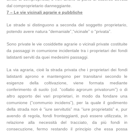
dal comproprietario danneggiante.
7 – Le vie vicinali agrarie e pubbliche
Le strade si distinguono a seconda del soggetto proprietario,
potendo avere natura “demaniale”,“vicinale” o “privata”.
Sono private le vie cosiddette agrarie o vicinali private costituite
da passaggi in comunione incidentale tra i proprietari dei fondi
latistanti serviti da quei medesimi passaggi.
La via agraria, cioè la strada privata che i proprietari dei fondi
latistanti aprono e mantengono per transitarvi secondo le
esigenze della coltivazione, viene formata mediante
conferimento di suolo (cd. “collatio agrorum privatorum”) o di
altro apporto dei vari proprietari, in modo da fondare una
comunione (“communio incidens”), per la quale il godimento
della strada non è “iure servitutis” ma “iure proprietatis” e, pur
avendo di regola, fondi fronteggianti, può essere utilizzata, in
relazione alla necessità del tracciato, da più fondi in
consecuzione, fermo restando il principio che essa possa