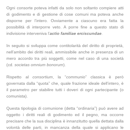
Ogni consorte poteva infatti da solo non soltanto compiere atti
di godimento e di gestione di cose comuni ma poteva anche
disporne per l’intero. Ovviamente a ciascuno era fatta la
possibilità di interporre veto. A porre fine a questo stato di
indivisione interveniva l’
actio familiae erciscundae
.
In seguito si sviluppa come contitolarità del diritto di proprietà,
nell’ambito dei diritti reali, ammissibile anche in presenza di un
mero accordo tra più soggetti, come nel caso di una società
(cd.
societas omnium bonorum
).
Rispetto al
consortium
, la “
communio
” classica è però
governata dalla “quota” che, quale frazione ideale dell’intero, è
il parametro per stabilire tutti i doveri di ogni partecipante (o
comunista).
Questa tipologia di comunione (detta “ordinaria”) può avere ad
oggetto i diritti reali di godimento ed il pegno, ma occorre
precisare che la sua disciplina è innanzitutto quella dettata dalla
volontà delle parti, in mancanza della quale si applicano le