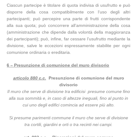
Ciascun partecipe è titolare di quota indivisa di usufrutto e può
disporre della cosa compatibilmente con l‘uso degli altri
partecipanti; può percepire una parte di frutti corrispondente
alla sua quota; può concorrere all‘amministrazione della cosa
(amministrazione che dipende dalla volontà della maggioranza
dei partecipanti); può, infine, far cessare l‘usufrutto mediante la
divisione, salve le eccezioni espressamente stabilite per ogni
comunione ordinaria o ereditaria.
6 – Presunzione di comunione del muro divisorio
articolo 880 c.c.
Presunzione di comunione del muro
divisorio
Il muro che serve di divisione tra edificisi presume comune fino
alla sua sommità e, in caso di altezze ineguali, fino al punto in
cui uno degli edifici comincia ad essere più alto.
Si presume parimenti commune il muro che serve di divisione
tra cortili, giardini e orti o tra recinti nei campi.