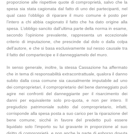
proporzione alle rispettive quote di comproprietà, salvo che la
spesa sia stata cagionata dal fatto di uno dei partecipanti, nel
qual caso l’obbligo di riparare il muro comune è posto per
l’intero a chi abbia cagionato il fatto che ha dato origine alla
spesa. L’obbligo sancito dall’ultima parte della norma in esame,
secondo l’opinione prevalente, rappresenta un eccezionale
criterio di imputazione, che prescinde dal dolo o dalla colpa
dell’autore, e che si basa esclusivamente sul nesso causale tra
il fatto del compartecipe e il danneggiamelo del muro.
In senso generale, inoltre, la stessa Cassazione ha affermato
che in tema di responsabilità extracontrattuale, qualora il danno
subito dalla cosa comune sia causalmente imputabile ad uno
dei comproprietari, il comproprietario del bene danneggiato può
agire nei confronti del danneggiante per il risarcimento dei
danni per equivalente solo pro-quota, e non per intero. Il
pregiudizio patrimoniale subito dal comproprietario, infatti,
corrisponde alla spesa posta a suo carico per la riparazione del
bene comune; sicché in favore del predetto può essere
liquidato solo l’importo su lui gravante in proporzione al suo
diritto di comproprietà, e non anche la parte di esborso dovuta