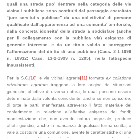
quali una strada puo’ rientrare nella categoria delle vie
vicinali pubbliche sono costituiti dal passaggio esercitato
“jure servitutis publicae” da una collettivita’ di persone
qualificate dall’appartenenza ad una comunita’ territoriale,
dalla concreta idoneita’ della strada a soddisfare (anche
per il collegamento con la pubblica via) esigenze di
generale interesse, e da un titolo valido a sorreggere
l’affermazione del diritto di uso pubblico (Cass. 2-1-1998
n. 10932; Cass. 13-2-1999 n. 1205), nella fattispecie
insussistenti
.
Per la S.C.
[10]
le vie vicinali agrarie
[11]
formate
ex collatione
privatorum agrorum
traggono la loro origine da situazioni
giuridiche obiettive di diversa natura, le quali possono essere
determinate dalla volontà coincidente, anche se non concorde,
di tutte le parti, manifestata attraverso il fatto materiale del
conferimento in relazione all’effettiva esigenza dei fondi;
manifestazione che, non avendo natura negoziale, produce
effetti giuridici, anche in mancanza di qualsiasi forma scritta, e
vale a costituire una comunione, avente le caratteristiche di una