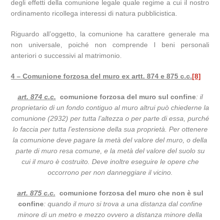
degli effetti della comunione legale quale regime a cui il nostro
ordinamento ricollega interessi di natura pubblicistica.
Riguardo all’oggetto, la comunione ha carattere generale ma
non universale, poiché non comprende I beni personali
anteriori o successivi al matrimonio.
4 – Comunione forzosa del muro ex artt. 874 e 875 c.c.
[8]
art. 874 c.c.
comunione forzosa del muro sul confine
: il
proprietario di un fondo contiguo al muro altrui può chiederne la
comunione (2932) per tutta l’altezza o per parte di essa, purché
lo faccia per tutta l’estensione della sua proprietà. Per ottenere
la comunione deve pagare la metà del valore del muro, o della
parte di muro resa comune, e la metà del valore del suolo su
cui il muro è costruito. Deve inoltre eseguire le opere che
occorrono per non danneggiare il vicino.
art. 875 c.c.
comunione forzosa del muro che non è sul
confine
: quando il muro si trova a una distanza dal confine
minore di un metro e mezzo ovvero a distanza minore della