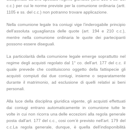
c.c.) per cui le norme previste per la comunione ordinaria (artt.
1105 e ss. del c.c.) non potranno trovare applicazione.
Nella comunione legale tra coniugi vige l’inderogabile principio
dell’assoluta uguaglianza delle quote (art. 194 e 210 c.c.),
mentre nella comunione ordinaria le quote dei partecipanti
possono essere diseguali.
La particolarità della comunione legale emerge soprattutto nel
regime degli acquisti regolato dal 1° co. dell’art. 177 del c.c. il
quale prevede che costituiscono oggetto della fattispecie gli
acquisti compiuti dai due coniugi, insieme o separatamente
durante il matrimonio, ad esclusione di quelli relativi ai beni
personali.
Alla luce della disciplina giuridica vigente, gli acquisti effettuati
dai coniugi entrano automaticamente in comunione tutte le
volte in cui non ricorra una delle eccezioni alla regola generale
posta dall’art. 177 del c.c., cosi com’è previsto nell’art. 179 del
c.c.La regola generale, dunque, è quella dell’indisponibilità