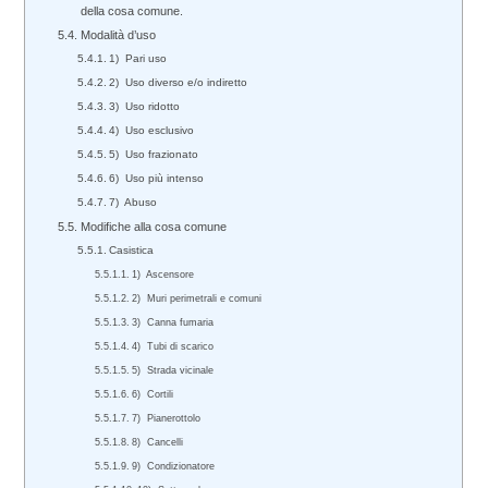
della cosa comune.
Modalità d’uso
1) Pari uso
2) Uso diverso e/o indiretto
3) Uso ridotto
4) Uso esclusivo
5) Uso frazionato
6) Uso più intenso
7) Abuso
Modifiche alla cosa comune
Casistica
1) Ascensore
2) Muri perimetrali e comuni
3) Canna fumaria
4) Tubi di scarico
5) Strada vicinale
6) Cortili
7) Pianerottolo
8) Cancelli
9) Condizionatore