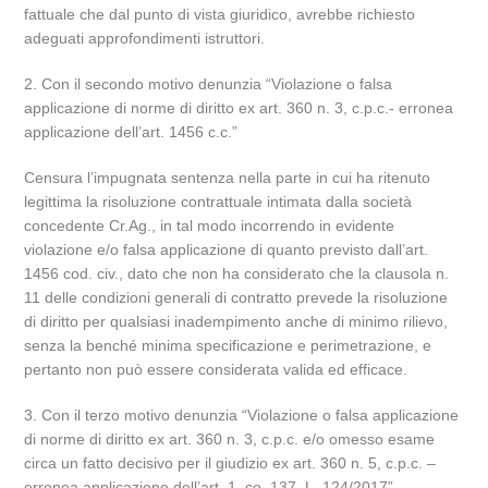
fattuale che dal punto di vista giuridico, avrebbe richiesto
adeguati approfondimenti istruttori.
2. Con il secondo motivo denunzia “Violazione o falsa
applicazione di norme di diritto ex art. 360 n. 3, c.p.c.- erronea
applicazione dell’art. 1456 c.c.”
Censura l’impugnata sentenza nella parte in cui ha ritenuto
legittima la risoluzione contrattuale intimata dalla società
concedente Cr.Ag., in tal modo incorrendo in evidente
violazione e/o falsa applicazione di quanto previsto dall’art.
1456 cod. civ., dato che non ha considerato che la clausola n.
11 delle condizioni generali di contratto prevede la risoluzione
di diritto per qualsiasi inadempimento anche di minimo rilievo,
senza la benché minima specificazione e perimetrazione, e
pertanto non può essere considerata valida ed efficace.
3. Con il terzo motivo denunzia “Violazione o falsa applicazione
di norme di diritto ex art. 360 n. 3, c.p.c. e/o omesso esame
circa un fatto decisivo per il giudizio ex art. 360 n. 5, c.p.c. –
erronea applicazione dell’art. 1, co. 137, L. 124/2017”.