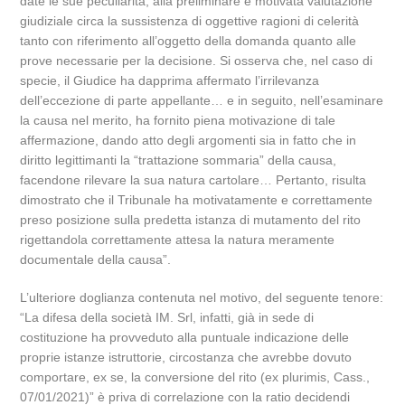
date le sue peculiarità, alla preliminare e motivata valutazione
giudiziale circa la sussistenza di oggettive ragioni di celerità
tanto con riferimento all’oggetto della domanda quanto alle
prove necessarie per la decisione. Si osserva che, nel caso di
specie, il Giudice ha dapprima affermato l’irrilevanza
dell’eccezione di parte appellante… e in seguito, nell’esaminare
la causa nel merito, ha fornito piena motivazione di tale
affermazione, dando atto degli argomenti sia in fatto che in
diritto legittimanti la “trattazione sommaria” della causa,
facendone rilevare la sua natura cartolare… Pertanto, risulta
dimostrato che il Tribunale ha motivatamente e correttamente
preso posizione sulla predetta istanza di mutamento del rito
rigettandola correttamente attesa la natura meramente
documentale della causa”.
L’ulteriore doglianza contenuta nel motivo, del seguente tenore:
“La difesa della società IM. Srl, infatti, già in sede di
costituzione ha provveduto alla puntuale indicazione delle
proprie istanze istruttorie, circostanza che avrebbe dovuto
comportare, ex se, la conversione del rito (ex plurimis, Cass.,
07/01/2021)” è priva di correlazione con la ratio decidendi