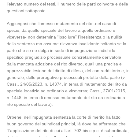
l’elevato numero dei testi, il numero delle parti coinvolte e delle
questioni sottoposte.
Aggiungasi che l’omesso mutamento del rito -nel caso di
specie, da quello speciale del lavoro a quello ordinario e
viceversa- non determina “ipso iure” l’inesistenza o la nullità
della sentenza ma assume rilevanza invalidante soltanto se la
parte che se ne dolga in sede di impugnazione indichi lo
specifico pregiudizio processuale concretamente derivatole
dalla mancata adozione del rito diverso, quali una precisa e
apprezzabile lesione del diritto di difesa, del contraddittorio e, in
generale, delle prerogative processuali protette della parte (v.
Cass., 24/05/2023, n. 14374, in tema di mutamento del rito da
speciale locatizio ad ordinario e viceversa; Cass., 27/01/2015,
n. 1448, in tema di omesso mutamento del rito da ordinario a
rito speciale del lavoro).
Orbene, nell’impugnata sentenza la corte di merito ha fatto
buon governo dei suindicati principi, là dove ha affermato che
“l’applicazione del rito di cui all’art. 702 bis c.p.c. è subordinata,