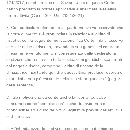
124/2017, rispetto al quale le Sezioni Unite di questa Corte
hanno precisato la portata applicativa e affermata la relativa
irretroattività (Cass., Sez. Un., 2061/2021).
8. Con particolare riferimento al quarto motivo va osservato che
la corte di merito si è pronunciata in relazione al diritto di
riscatto, con la seguente motivazione: “La Corte, infatti, osserva
che tale diritto di riscatto, trovando la sua genesi nel contratto
in esame, è venuto meno in conseguenza della declaratoria
giudiziale che ha travolto tutte le situazioni giuridiche scaturenti
dal negozio risolto, compreso il diritto di riscatto della
Utilizzatrice, risultando quindi a quest’ultima precluso l’esercizio
di un diritto non più esistente nella sua sfera giuridica.” (pag. 8
della sentenza).
Di tale motivazione dà conto anche la ricorrente, salvo
censurarla come “semplicistica”, il che -tuttavia- non è
riconducibile ad alcuno dei vizi di legittimità previsti dall’art. 360
cod. proc. civ.
9. All’infondatezza dei motivi consegue il rigetto del ricorso.