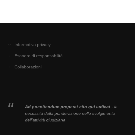
Informativa privacy
Esonero di responsabilità
Collaborazioni
Ad poenitendum properat cito qui iudicat
- la
necessità della ponderazione nello svolgimento
dell'attività giudiziaria