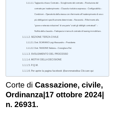
Tag/parola chiave: Contratto – Scioglimento del contratto – Risoluzione del
contratto per inadempimento – Clausola risolutiva espressa – Configurabilità –
Condizioni – Operatività della stessa con riferimento all’inadempimento di una o
più obbligazioni specificamente determinate – Necessità – Riferimento alla
“grave e reiterata violazione” di una parte “a tutti gli obblighi contrattuali” –
Nullità della clausola – Fattispecie in tema di contratto di leasing immobiliare .
SEZIONE TERZA CIVILE
Dott. SCARANO Luigi Alessandro – Presidente
Dott. TASSONE Stefania – Consigliere Rel.
SVOLGIMENTO DEL PROCESSO
MOTIVI DELLA DECISIONE
P.Q.M.
Per aprire la pagina facebook @avvrenatodisa Cliccare qui
Corte di
Cassazione
,
civile
,
Ordinanza|17 ottobre 2024|
n. 26931.