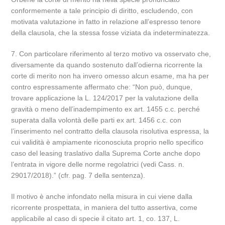
conformemente a tale principio di diritto, escludendo, con
motivata valutazione in fatto in relazione all’espresso tenore
della clausola, che la stessa fosse viziata da indeterminatezza.
7. Con particolare riferimento al terzo motivo va osservato che,
diversamente da quando sostenuto dall’odierna ricorrente la
corte di merito non ha invero omesso alcun esame, ma ha per
contro espressamente affermato che: “Non può, dunque,
trovare applicazione la L. 124/2017 per la valutazione della
gravità o meno dell’inadempimento ex art. 1455 c.c. perché
superata dalla volontà delle parti ex art. 1456 c.c. con
l’inserimento nel contratto della clausola risolutiva espressa, la
cui validità è ampiamente riconosciuta proprio nello specifico
caso del leasing traslativo dalla Suprema Corte anche dopo
l’entrata in vigore delle norme regolatrici (vedi Cass. n.
29017/2018).” (cfr. pag. 7 della sentenza).
Il motivo è anche infondato nella misura in cui viene dalla
ricorrente prospettata, in maniera del tutto assertiva, come
applicabile al caso di specie il citato art. 1, co. 137, L.