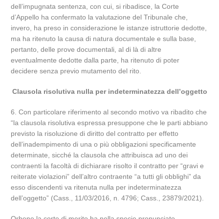
dell’impugnata sentenza, con cui, si ribadisce, la Corte
d’Appello ha confermato la valutazione del Tribunale che,
invero, ha preso in considerazione le istanze istruttorie dedotte,
ma ha ritenuto la causa di natura documentale e sulla base,
pertanto, delle prove documentali, al di là di altre
eventualmente dedotte dalla parte, ha ritenuto di poter
decidere senza previo mutamento del rito.
Clausola risolutiva nulla per indeterminatezza dell’oggetto
6. Con particolare riferimento al secondo motivo va ribadito che
“la clausola risolutiva espressa presuppone che le parti abbiano
previsto la risoluzione di diritto del contratto per effetto
dell’inadempimento di una o più obbligazioni specificamente
determinate, sicché la clausola che attribuisca ad uno dei
contraenti la facoltà di dichiarare risolto il contratto per “gravi e
reiterate violazioni” dell’altro contraente “a tutti gli obblighi” da
esso discendenti va ritenuta nulla per indeterminatezza
dell’oggetto” (Cass., 11/03/2016, n. 4796; Cass., 23879/2021).
Orbene la corte di merito ha nella specie pronunciato