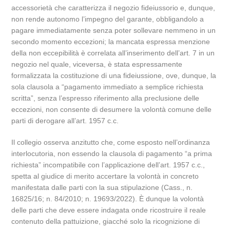
accessorietà che caratterizza il negozio fideiussorio e, dunque,
non rende autonomo l’impegno del garante, obbligandolo a
pagare immediatamente senza poter sollevare nemmeno in un
secondo momento eccezioni; la mancata espressa menzione
della non eccepibilità è correlata all’inserimento dell’art. 7 in un
negozio nel quale, viceversa, è stata espressamente
formalizzata la costituzione di una fideiussione, ove, dunque, la
sola clausola a “pagamento immediato a semplice richiesta
scritta”, senza l’espresso riferimento alla preclusione delle
eccezioni, non consente di desumere la volontà comune delle
parti di derogare all’art. 1957 c.c.
Il collegio osserva anzitutto che, come esposto nell’ordinanza
interlocutoria, non essendo la clausola di pagamento “a prima
richiesta” incompatibile con l’applicazione dell’art. 1957 c.c.,
spetta al giudice di merito accertare la volontà in concreto
manifestata dalle parti con la sua stipulazione (Cass., n.
16825/16; n. 84/2010; n. 19693/2022). È dunque la volontà
delle parti che deve essere indagata onde ricostruire il reale
contenuto della pattuizione, giacché solo la ricognizione di