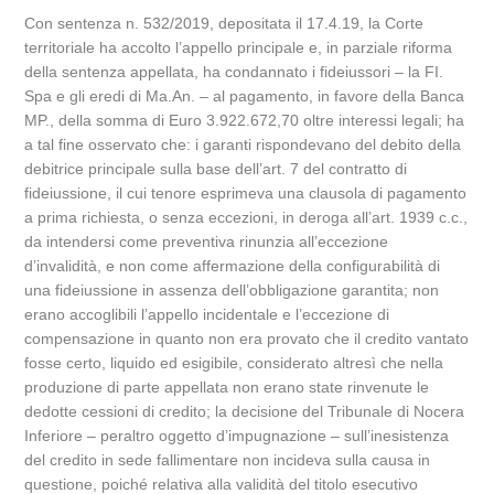
Con sentenza n. 532/2019, depositata il 17.4.19, la Corte
territoriale ha accolto l’appello principale e, in parziale riforma
della sentenza appellata, ha condannato i fideiussori – la FI.
Spa e gli eredi di Ma.An. – al pagamento, in favore della Banca
MP., della somma di Euro 3.922.672,70 oltre interessi legali; ha
a tal fine osservato che: i garanti rispondevano del debito della
debitrice principale sulla base dell’art. 7 del contratto di
fideiussione, il cui tenore esprimeva una clausola di pagamento
a prima richiesta, o senza eccezioni, in deroga all’art. 1939 c.c.,
da intendersi come preventiva rinunzia all’eccezione
d’invalidità, e non come affermazione della configurabilità di
una fideiussione in assenza dell’obbligazione garantita; non
erano accoglibili l’appello incidentale e l’eccezione di
compensazione in quanto non era provato che il credito vantato
fosse certo, liquido ed esigibile, considerato altresì che nella
produzione di parte appellata non erano state rinvenute le
dedotte cessioni di credito; la decisione del Tribunale di Nocera
Inferiore – peraltro oggetto d’impugnazione – sull’inesistenza
del credito in sede fallimentare non incideva sulla causa in
questione, poiché relativa alla validità del titolo esecutivo