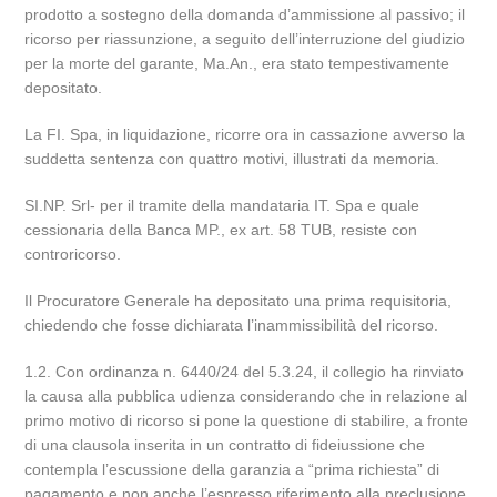
prodotto a sostegno della domanda d’ammissione al passivo; il
ricorso per riassunzione, a seguito dell’interruzione del giudizio
per la morte del garante, Ma.An., era stato tempestivamente
depositato.
La FI. Spa, in liquidazione, ricorre ora in cassazione avverso la
suddetta sentenza con quattro motivi, illustrati da memoria.
SI.NP. Srl- per il tramite della mandataria IT. Spa e quale
cessionaria della Banca MP., ex art. 58 TUB, resiste con
controricorso.
Il Procuratore Generale ha depositato una prima requisitoria,
chiedendo che fosse dichiarata l’inammissibilità del ricorso.
1.2. Con ordinanza n. 6440/24 del 5.3.24, il collegio ha rinviato
la causa alla pubblica udienza considerando che in relazione al
primo motivo di ricorso si pone la questione di stabilire, a fronte
di una clausola inserita in un contratto di fideiussione che
contempla l’escussione della garanzia a “prima richiesta” di
pagamento e non anche l’espresso riferimento alla preclusione