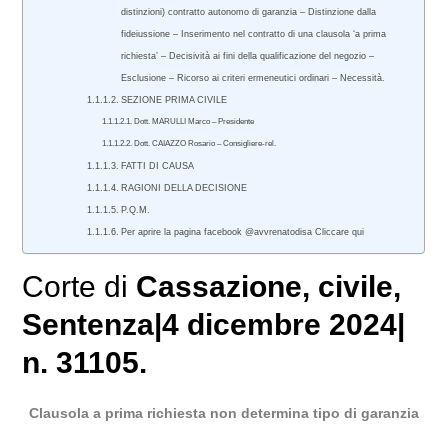
distinzioni) contratto autonomo di garanzia – Distinzione dalla
fideiussione – Inserimento nel contratto di una clausola ‘a prima
richiesta’ – Decisività ai fini della qualificazione del negozio –
Esclusione – Ricorso ai criteri ermeneutici ordinari – Necessità.
SEZIONE PRIMA CIVILE
Dott. MARULLI Marco – Presidente
Dott. CAIAZZO Rosario – Consigliere-rel.
FATTI DI CAUSA
RAGIONI DELLA DECISIONE
P.Q.M.
Per aprire la pagina facebook @avvrenatodisa Cliccare qui
Corte di
Cassazione
,
civile
,
Sentenza|4 dicembre 2024|
n. 31105.
Clausola a prima richiesta non determina tipo di garanzia