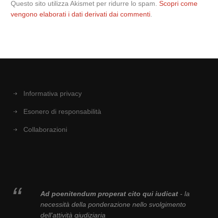
Questo sito utilizza Akismet per ridurre lo spam.
Scopri come
vengono elaborati i dati derivati dai commenti
.
Informativa privacy
Esonero di responsabilità
Collaborazioni
Ad poenitendum properat cito qui iudicat
- la
necessità della ponderazione nello svolgimento
dell'attività giudiziaria