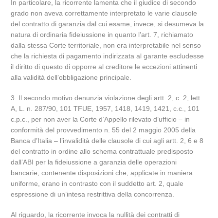
In particolare, la ricorrente lamenta che il giudice di secondo
grado non aveva correttamente interpretato le varie clausole
del contratto di garanzia dal cui esame, invece, si desumeva la
natura di ordinaria fideiussione in quanto l’art. 7, richiamato
dalla stessa Corte territoriale, non era interpretabile nel senso
che la richiesta di pagamento indirizzata al garante escludesse
il diritto di questo di opporre al creditore le eccezioni attinenti
alla validità dell’obbligazione principale.
3. Il secondo motivo denunzia violazione degli artt. 2, c. 2, lett.
A, L. n. 287/90, 101 TFUE, 1957, 1418, 1419, 1421, c.c., 101
c.p.c., per non aver la Corte d’Appello rilevato d’ufficio – in
conformità del provvedimento n. 55 del 2 maggio 2005 della
Banca d’Italia – l’invalidità delle clausole di cui agli artt. 2, 6 e 8
del contratto in ordine allo schema contrattuale predisposto
dall’ABI per la fideiussione a garanzia delle operazioni
bancarie, contenente disposizioni che, applicate in maniera
uniforme, erano in contrasto con il suddetto art. 2, quale
espressione di un’intesa restrittiva della concorrenza.
Al riguardo, la ricorrente invoca la nullità dei contratti di