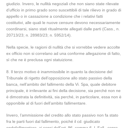
giudizio. Invero, le nullità negoziali che non siano state rilevate
d’ufficio in primo grado sono suscettibili di tale rilievo in grado di
appello o in cassazione a condizione che i relativi fatti
costitutivi, alle quali le nuove censure devono necessariamente
coordinarsi, siano stati ritualmente allegati dalle parti (Cass., n.
20713/23; n. 28983/23; n. 5952/14).
Nella specie, le ragioni di nullità che si vorrebbe vedere accolte
ex officio non si correlano ad una conforme allegazione di fatto,
sì che ne è preclusa ogni statuizione.
8. Il terzo motivo è inammissibile in quanto la decisione del
Tribunale di rigetto dell’opposizione allo stato passivo della
banca, nell’ambito del fallimento della Vi. Spa, quale debitore
principale, è irrilevante ai fini della decisione, sia perché non ne
è dimostrata la definitività, sia perché, in particolare, essa non è
opponibile al di fuori dell’ambito fallimentare.
Invero, l’ammissione del credito allo stato passivo non fa stato
fra le parti fuori dal fallimento, poiché il cd. giudicato
endofallimentare, ai sensi dell’art. 96, comma 6, L.Fall., copre