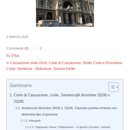
6 MARZO 2025
Comments (
0
)
0
By
D'Isa
In
Cassazione civile 2024
,
Corte di Cassazione
,
Diritto Civile e Procedura
Civile
,
Sentenze - Ordinanze
,
Sezioni Diritto
Sommario
Corte di Cassazione, civile, Sentenza|4 dicembre 2024| n.
31105.
Sentenza|4 dicembre 2024| n. 31105. Clausola a prima richiesta non
determina tipo di garanzia
Integrale
Tag/parola chiave: Fidejussione – In genere (nozione, caratteri,