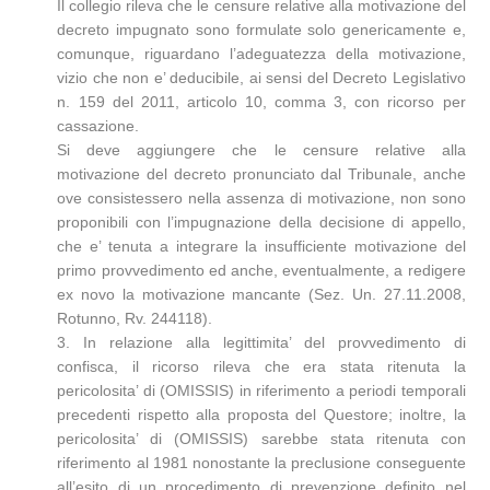
Il collegio rileva che le censure relative alla motivazione del
decreto impugnato sono formulate solo genericamente e,
comunque, riguardano l’adeguatezza della motivazione,
vizio che non e’ deducibile, ai sensi del Decreto Legislativo
n. 159 del 2011, articolo 10, comma 3, con ricorso per
cassazione.
Si deve aggiungere che le censure relative alla
motivazione del decreto pronunciato dal Tribunale, anche
ove consistessero nella assenza di motivazione, non sono
proponibili con l’impugnazione della decisione di appello,
che e’ tenuta a integrare la insufficiente motivazione del
primo provvedimento ed anche, eventualmente, a redigere
ex novo la motivazione mancante (Sez. Un. 27.11.2008,
Rotunno, Rv. 244118).
3. In relazione alla legittimita’ del provvedimento di
confisca, il ricorso rileva che era stata ritenuta la
pericolosita’ di (OMISSIS) in riferimento a periodi temporali
precedenti rispetto alla proposta del Questore; inoltre, la
pericolosita’ di (OMISSIS) sarebbe stata ritenuta con
riferimento al 1981 nonostante la preclusione conseguente
all’esito di un procedimento di prevenzione definito nel