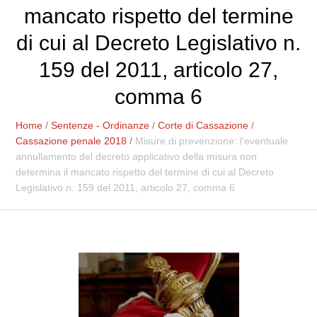
mancato rispetto del termine
di cui al Decreto Legislativo n.
159 del 2011, articolo 27,
comma 6
Home
/
Sentenze - Ordinanze
/
Corte di Cassazione
/
Cassazione penale 2018
/
Misure di prevenzione: l’eventuale
annullamento del decreto applicativo della misura non
determina il mancato rispetto del termine di cui al Decreto
Legislativo n. 159 del 2011, articolo 27, comma 6