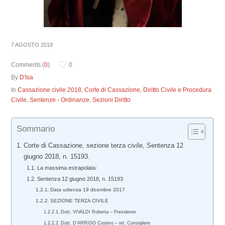
7 AGOSTO 2018
Comments (
0
)
0
By
D'Isa
In
Cassazione civile 2018
,
Corte di Cassazione
,
Diritto Civile e Procedura
Civile
,
Sentenze - Ordinanze
,
Sezioni Diritto
Sommario
Corte di Cassazione, sezione terza civile, Sentenza 12
giugno 2018, n. 15193.
La massima estrapolata:
Sentenza 12 giugno 2018, n. 15193
Data udienza 19 dicembre 2017
SEZIONE TERZA CIVILE
Dott. VIVALDI Roberta – Presidente
Dott. D’ARRIGO Cosimo – rel. Consigliere