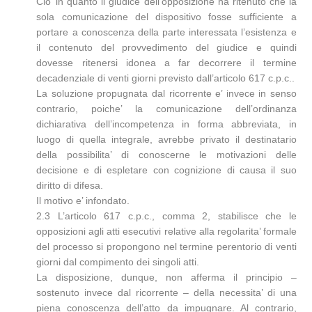
Cio’ in quanto il giudice dell’opposizione ha ritenuto che la
sola comunicazione del dispositivo fosse sufficiente a
portare a conoscenza della parte interessata l’esistenza e
il contenuto del provvedimento del giudice e quindi
dovesse ritenersi idonea a far decorrere il termine
decadenziale di venti giorni previsto dall’articolo 617 c.p.c..
La soluzione propugnata dal ricorrente e’ invece in senso
contrario, poiche’ la comunicazione dell’ordinanza
dichiarativa dell’incompetenza in forma abbreviata, in
luogo di quella integrale, avrebbe privato il destinatario
della possibilita’ di conoscerne le motivazioni delle
decisione e di espletare con cognizione di causa il suo
diritto di difesa.
Il motivo e’ infondato.
2.3 L’articolo 617 c.p.c., comma 2, stabilisce che le
opposizioni agli atti esecutivi relative alla regolarita’ formale
del processo si propongono nel termine perentorio di venti
giorni dal compimento dei singoli atti.
La disposizione, dunque, non afferma il principio –
sostenuto invece dal ricorrente – della necessita’ di una
piena conoscenza dell’atto da impugnare. Al contrario,