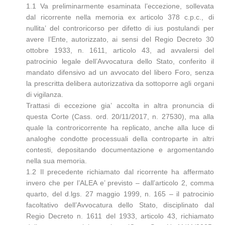
1.1 Va preliminarmente esaminata l’eccezione, sollevata
dal ricorrente nella memoria ex articolo 378 c.p.c., di
nullita’ del controricorso per difetto di ius postulandi per
avere l’Ente, autorizzato, ai sensi del Regio Decreto 30
ottobre 1933, n. 1611, articolo 43, ad avvalersi del
patrocinio legale dell’Avvocatura dello Stato, conferito il
mandato difensivo ad un avvocato del libero Foro, senza
la prescritta delibera autorizzativa da sottoporre agli organi
di vigilanza.
Trattasi di eccezione gia’ accolta in altra pronuncia di
questa Corte (Cass. ord. 20/11/2017, n. 27530), ma alla
quale la controricorrente ha replicato, anche alla luce di
analoghe condotte processuali della controparte in altri
contesti, depositando documentazione e argomentando
nella sua memoria.
1.2 Il precedente richiamato dal ricorrente ha affermato
invero che per l’ALEA e’ previsto – dall’articolo 2, comma
quarto, del d.lgs. 27 maggio 1999, n. 165 – il patrocinio
facoltativo dell’Avvocatura dello Stato, disciplinato dal
Regio Decreto n. 1611 del 1933, articolo 43, richiamato