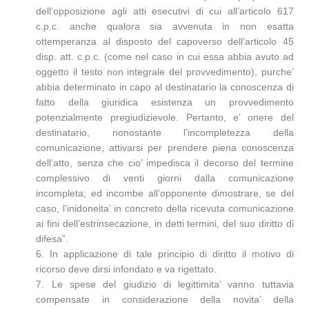
dell’opposizione agli atti esecutivi di cui all’articolo 617
c.p.c. anche qualora sia avvenuta in non esatta
ottemperanza al disposto del capoverso dell’articolo 45
disp. att. c.p.c. (come nel caso in cui essa abbia avuto ad
oggetto il testo non integrale del provvedimento), purche’
abbia determinato in capo al destinatario la conoscenza di
fatto della giuridica esistenza un provvedimento
potenzialmente pregiudizievole. Pertanto, e’ onere del
destinatario, nonostante l’incompletezza della
comunicazione, attivarsi per prendere piena conoscenza
dell’atto, senza che cio’ impedisca il decorso del termine
complessivo di venti giorni dalla comunicazione
incompleta; ed incombe all’opponente dimostrare, se del
caso, l’inidoneita’ in concreto della ricevuta comunicazione
ai fini dell’estrinsecazione, in detti termini, del suo diritto di
difesa”.
6. In applicazione di tale principio di diritto il motivo di
ricorso deve dirsi infondato e va rigettato.
7. Le spese del giudizio di legittimita’ vanno tuttavia
compensate in considerazione della novita’ della