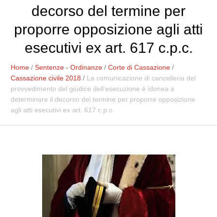
decorso del termine per
proporre opposizione agli atti
esecutivi ex art. 617 c.p.c.
Home
/
Sentenze - Ordinanze
/
Corte di Cassazione
/
Cassazione civile 2018
/
La comunicazione di cancelleria del
provvedimento del giudice dell’esecuzione è idonea a
determinare il decorso del termine per proporre opposizione
agli atti esecutivi ex art. 617 c.p.c.