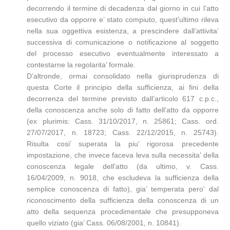
decorrendo il termine di decadenza dal giorno in cui l’atto
esecutivo da opporre e’ stato compiuto, quest’ultimo rileva
nella sua oggettiva esistenza, a prescindere dall’attivita’
successiva di comunicazione o notificazione al soggetto
del processo esecutivo eventualmente interessato a
contestarne la regolarita’ formale.
D’altronde, ormai consolidato nella giurisprudenza di
questa Corte il principio della sufficienza, ai fini della
decorrenza del termine previsto dall’articolo 617 c.p.c.,
della conoscenza anche solo di fatto dell’atto da opporre
(ex plurimis: Cass. 31/10/2017, n. 25861; Cass. ord.
27/07/2017, n. 18723; Cass. 22/12/2015, n. 25743).
Risulta cosi’ superata la piu’ rigorosa precedente
impostazione, che invece faceva leva sulla necessita’ della
conoscenza legale dell’atto (da ultimo, v. Cass.
16/04/2009, n. 9018, che escludeva la sufficienza della
semplice conoscenza di fatto), gia’ temperata pero’ dal
riconoscimento della sufficienza della conoscenza di un
atto della sequenza procedimentale che presupponeva
quello viziato (gia’ Cass. 06/08/2001, n. 10841).