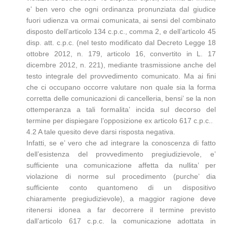
e’ ben vero che ogni ordinanza pronunziata dal giudice
fuori udienza va ormai comunicata, ai sensi del combinato
disposto dell’articolo 134 c.p.c., comma 2, e dell’articolo 45
disp. att. c.p.c. (nel testo modificato dal Decreto Legge 18
ottobre 2012, n. 179, articolo 16, convertito in L. 17
dicembre 2012, n. 221), mediante trasmissione anche del
testo integrale del provvedimento comunicato. Ma ai fini
che ci occupano occorre valutare non quale sia la forma
corretta delle comunicazioni di cancelleria, bensi’ se la non
ottemperanza a tali formalita’ incida sul decorso del
termine per dispiegare l’opposizione ex articolo 617 c.p.c..
4.2 A tale quesito deve darsi risposta negativa.
Infatti, se e’ vero che ad integrare la conoscenza di fatto
dell’esistenza del provvedimento pregiudizievole, e’
sufficiente una comunicazione affetta da nullita’ per
violazione di norme sul procedimento (purche’ dia
sufficiente conto quantomeno di un dispositivo
chiaramente pregiudizievole), a maggior ragione deve
ritenersi idonea a far decorrere il termine previsto
dall’articolo 617 c.p.c. la comunicazione adottata in