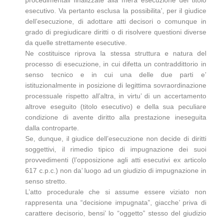
procedimentali finalizzate alla mera esecuzione del titolo
esecutivo. Va pertanto esclusa la possibilita’, per il giudice
dell’esecuzione, di adottare atti decisori o comunque in
grado di pregiudicare diritti o di risolvere questioni diverse
da quelle strettamente esecutive.
Ne costituisce riprova la stessa struttura e natura del
processo di esecuzione, in cui difetta un contraddittorio in
senso tecnico e in cui una delle due parti e’
istituzionalmente in posizione di legittima sovraordinazione
processuale rispetto all’altra, in virtu’ di un accertamento
altrove eseguito (titolo esecutivo) e della sua peculiare
condizione di avente diritto alla prestazione ineseguita
dalla controparte.
Se, dunque, il giudice dell’esecuzione non decide di diritti
soggettivi, il rimedio tipico di impugnazione dei suoi
provvedimenti (l’opposizione agli atti esecutivi ex articolo
617 c.p.c.) non da’ luogo ad un giudizio di impugnazione in
senso stretto.
L’atto procedurale che si assume essere viziato non
rappresenta una “decisione impugnata”, giacche’ priva di
carattere decisorio, bensi’ lo “oggetto” stesso del giudizio