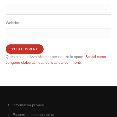
Website
Questo sito utilizza Akismet per ridurre lo spam.
Scopri come
vengono elaborati i dati derivati dai commenti
.
Informativa privacy
Esonero di responsabilità