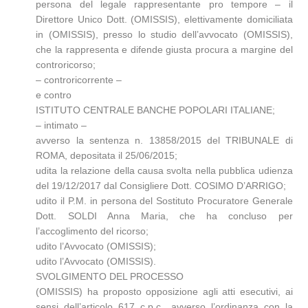
persona del legale rappresentante pro tempore – il
Direttore Unico Dott. (OMISSIS), elettivamente domiciliata
in (OMISSIS), presso lo studio dell’avvocato (OMISSIS),
che la rappresenta e difende giusta procura a margine del
controricorso;
– controricorrente –
e contro
ISTITUTO CENTRALE BANCHE POPOLARI ITALIANE;
– intimato –
avverso la sentenza n. 13858/2015 del TRIBUNALE di
ROMA, depositata il 25/06/2015;
udita la relazione della causa svolta nella pubblica udienza
del 19/12/2017 dal Consigliere Dott. COSIMO D’ARRIGO;
udito il P.M. in persona del Sostituto Procuratore Generale
Dott. SOLDI Anna Maria, che ha concluso per
l’accoglimento del ricorso;
udito l’Avvocato (OMISSIS);
udito l’Avvocato (OMISSIS).
SVOLGIMENTO DEL PROCESSO
(OMISSIS) ha proposto opposizione agli atti esecutivi, ai
sensi dell’articolo 617 c.p.c., avverso l’ordinanza con la