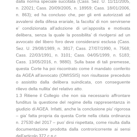
dalla norma speciale succitata (Cass. Sez. U. 11/11/2005,
n. 22021; Cass. 20/09/2005, n. 18959; Cass. 18/01/2006,
n. 863); ed ha concluso che, per gli enti autorizzati ad
avvalersi della difesa erariale, la facolta’ di non servirsene
e’ condizionata all’adozione di un’apposita e motivata
delibera, senza la quale la possibilita’ di rivolgersi ad un
avvocato del libero foro deve considerarsi esclusa (Cass.
Sez. U. 29/08/1989, n. 3817; Cass. 27/07/1990, n. 7568;
Cass. 22/03/1991, n. 3101; Cass. 04/05/1999, n. 5183;
Cass. 13/05/2016, n. 9880). Sulla base di tali premesse,
questa Corte ha poi riscontrato come il mandato conferito
da AGEA all’avvocato (OMISSIS) non risultasse preceduto
o assistito dalla delibera suindicata, con conseguente
rilievo della nullita’ del relativo atto.
1.3 Ritiene il Collegio che non sia necessario affrontare
funditus la questione del regime della rappresentanza in
giudizio di AGEA. Infatti, anche la conclusione piu’ rigorosa
– gia’ fatta propria da questa Corte nella citata ordinanza
n. 27530 del 2017 – puo’ dirsi rispettata, come risulta dalla
documentazione prodotta dalla controricorrente ai sensi
dell’articolo 372 c.p.c..