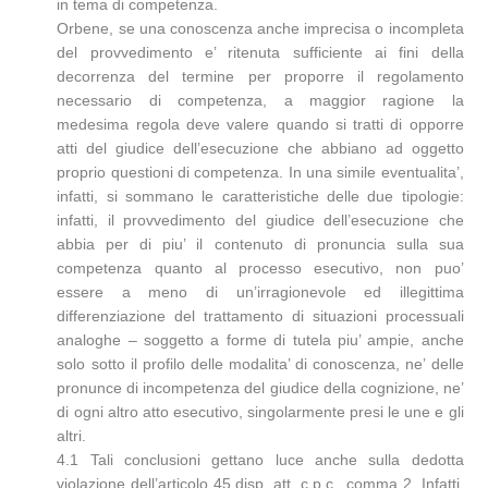
in tema di competenza.
Orbene, se una conoscenza anche imprecisa o incompleta
del provvedimento e’ ritenuta sufficiente ai fini della
decorrenza del termine per proporre il regolamento
necessario di competenza, a maggior ragione la
medesima regola deve valere quando si tratti di opporre
atti del giudice dell’esecuzione che abbiano ad oggetto
proprio questioni di competenza. In una simile eventualita’,
infatti, si sommano le caratteristiche delle due tipologie:
infatti, il provvedimento del giudice dell’esecuzione che
abbia per di piu’ il contenuto di pronuncia sulla sua
competenza quanto al processo esecutivo, non puo’
essere a meno di un’irragionevole ed illegittima
differenziazione del trattamento di situazioni processuali
analoghe – soggetto a forme di tutela piu’ ampie, anche
solo sotto il profilo delle modalita’ di conoscenza, ne’ delle
pronunce di incompetenza del giudice della cognizione, ne’
di ogni altro atto esecutivo, singolarmente presi le une e gli
altri.
4.1 Tali conclusioni gettano luce anche sulla dedotta
violazione dell’articolo 45 disp. att. c.p.c., comma 2. Infatti,