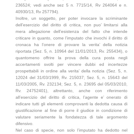
236524; vedi anche sez 5 n. 7715/14, Rv 264064 e n.
40930/13, Rv 257794).
Inoltre, un soggetto, per poter invocare la scriminante
dell’esercizio del diritto di critica, non puo’ limitarsi alla
mera allegazione dell’esistenza del fatto che intende
criticare in quanto, come l’imputato che invochi il diritto di
cronaca ha l’onere di provare la verita’ della notizia
riportata (Sez. 5, n. 10964 del 11/01/2013, Rv. 255434), o
quantomeno offrire la prova della cura posta negli
accertamenti svolti per vincere dubbi ed incertezze
prospettabili in ordine alla verita’ della notizia (Sez. 5, n.
12024 del 31/03/1999, Rv. 215037; Sez. 5, n. 15643 del
11/03/2005, Rv. 232134; Sez. 5, n. 23695 del 05/03/2010,
Rv. 24752401), altrettanto, anche con riferimento
all’esercizio del diritto di critica, l’agente e’ onerato di
indicare tutti gli elementi comprovanti la dedotta causa di
giustificazione al fine di porre il giudice in condizione di
valutare seriamente la fondatezza di tale argomento
difensivo.
Nel caso di specie, non solo l’imputato ha dedotto nel