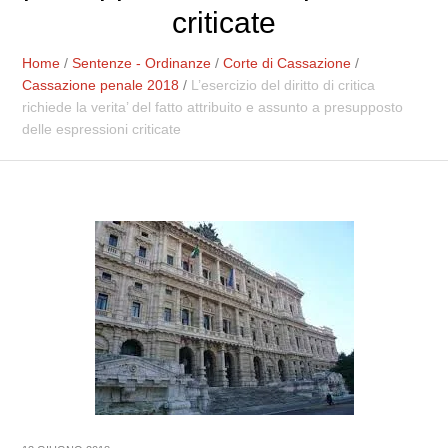
criticate
Home
/
Sentenze - Ordinanze
/
Corte di Cassazione
/
Cassazione penale 2018
/
L’esercizio del diritto di critica
richiede la verita’ del fatto attribuito e assunto a presupposto
delle espressioni criticate