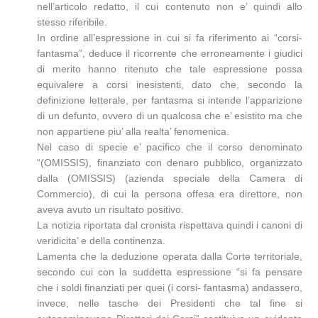
nell’articolo redatto, il cui contenuto non e’ quindi allo
stesso riferibile.
In ordine all’espressione in cui si fa riferimento ai “corsi-
fantasma”, deduce il ricorrente che erroneamente i giudici
di merito hanno ritenuto che tale espressione possa
equivalere a corsi inesistenti, dato che, secondo la
definizione letterale, per fantasma si intende l’apparizione
di un defunto, ovvero di un qualcosa che e’ esistito ma che
non appartiene piu’ alla realta’ fenomenica.
Nel caso di specie e’ pacifico che il corso denominato
“(OMISSIS), finanziato con denaro pubblico, organizzato
dalla (OMISSIS) (azienda speciale della Camera di
Commercio), di cui la persona offesa era direttore, non
aveva avuto un risultato positivo.
La notizia riportata dal cronista rispettava quindi i canoni di
veridicita’ e della continenza.
Lamenta che la deduzione operata dalla Corte territoriale,
secondo cui con la suddetta espressione “si fa pensare
che i soldi finanziati per quei (i corsi- fantasma) andassero,
invece, nelle tasche dei Presidenti che tal fine si