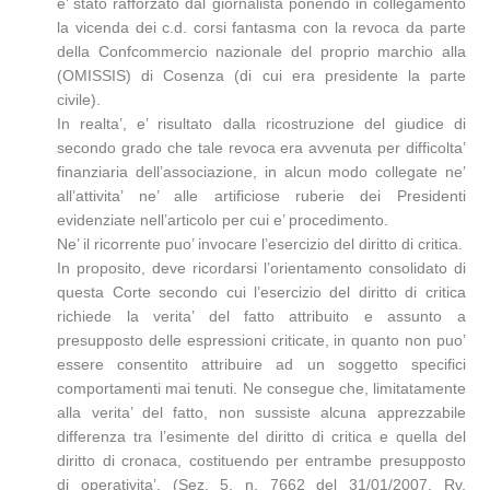
e’ stato rafforzato dal giornalista ponendo in collegamento
la vicenda dei c.d. corsi fantasma con la revoca da parte
della Confcommercio nazionale del proprio marchio alla
(OMISSIS) di Cosenza (di cui era presidente la parte
civile).
In realta’, e’ risultato dalla ricostruzione del giudice di
secondo grado che tale revoca era avvenuta per difficolta’
finanziaria dell’associazione, in alcun modo collegate ne’
all’attivita’ ne’ alle artificiose ruberie dei Presidenti
evidenziate nell’articolo per cui e’ procedimento.
Ne’ il ricorrente puo’ invocare l’esercizio del diritto di critica.
In proposito, deve ricordarsi l’orientamento consolidato di
questa Corte secondo cui l’esercizio del diritto di critica
richiede la verita’ del fatto attribuito e assunto a
presupposto delle espressioni criticate, in quanto non puo’
essere consentito attribuire ad un soggetto specifici
comportamenti mai tenuti. Ne consegue che, limitatamente
alla verita’ del fatto, non sussiste alcuna apprezzabile
differenza tra l’esimente del diritto di critica e quella del
diritto di cronaca, costituendo per entrambe presupposto
di operativita’. (Sez. 5, n. 7662 del 31/01/2007, Rv.