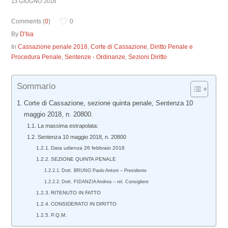
13 GIUGNO 2018
Comments (
0
)
0
By
D'Isa
In
Cassazione penale 2018
,
Corte di Cassazione
,
Diritto Penale e
Procedura Penale
,
Sentenze - Ordinanze
,
Sezioni Diritto
Sommario
Corte di Cassazione, sezione quinta penale, Sentenza 10
maggio 2018, n. 20800.
La massima estrapolata:
Sentenza 10 maggio 2018, n. 20800
Data udienza 26 febbraio 2018
SEZIONE QUINTA PENALE
Dott. BRUNO Paolo Antoni – Presidente
Dott. FIDANZIA Andrea – rel. Consigliere
RITENUTO IN FATTO
CONSIDERATO IN DIRITTO
P.Q.M.