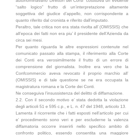
autonominavano Direttori dei Corsi” costituiva un evidente
“salto logico” frutto di un’interpretazione altamente
soggettiva del giudice d’appello, non corrispondente a
quanto riferito dal cronista e riferito dall’imputato.
Peraltro, tale critica non era stata rivolta all’ (OMISSIS) che
all’epoca dei fatti non era piu’ il presidente dell’Azienda da
circa sei mesi.
Per quanto riguarda le altre espressioni contenute nel
comunicato passato alla stampa, il riferimento alla Corte
dei Conti era verosimilmente il frutto di un errore di
comprensione del giornalista. Inoltre era vero che la
Confcommercio aveva revocato il proprio marchio all’
(OMISSIS) e di tale questione se ne era occupata la
magistratura romana e la Corte dei Conti.
Ne conseguiva l’insussistenza del delitto di diffamazione.
2.2. Con il secondo motivo e’ stata dedotta la violazione
degli articoli 51 e 595 c.p., e L. n. 47 del 1948, articolo 13.
Lamenta il ricorrente che i fatti esposti nell’articolo per cui
e’ procedimento sono veri e per escluderne la valenza
diffamatoria occorre inserirli nello specifico ambito di
confronto politico, essendo consentita una maggiore