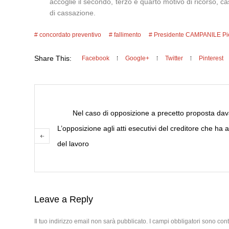
accoglie il secondo, terzo e quarto motivo di ricorso, c
di cassazione.
concordato preventivo
fallimento
Presidente CAMPANILE Pi
Share This:
Facebook
Google+
Twitter
Pinterest
Nel caso di opposizione a precetto proposta davan
L’opposizione agli atti esecutivi del creditore che ha az
del lavoro
Leave a Reply
Il tuo indirizzo email non sarà pubblicato.
I campi obbligatori sono con