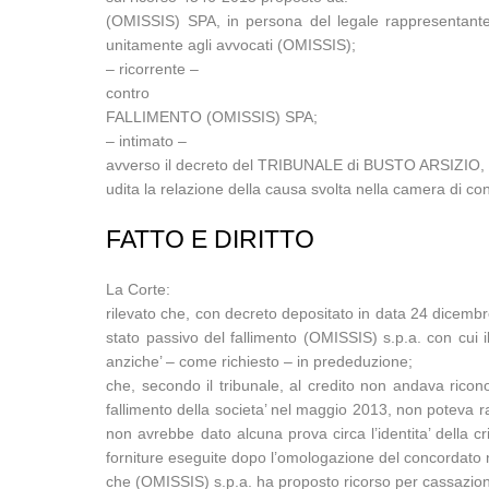
(OMISSIS) SPA, in persona del legale rappresentante 
unitamente agli avvocati (OMISSIS);
– ricorrente –
contro
FALLIMENTO (OMISSIS) SPA;
– intimato –
avverso il decreto del TRIBUNALE di BUSTO ARSIZIO, d
udita la relazione della causa svolta nella camera di 
FATTO E DIRITTO
La Corte:
rilevato che, con decreto depositato in data 24 dicembre
stato passivo del fallimento (OMISSIS) s.p.a. con cui 
anziche’ – come richiesto – in prededuzione;
che, secondo il tribunale, al credito non andava ricono
fallimento della societa’ nel maggio 2013, non poteva ra
non avrebbe dato alcuna prova circa l’identita’ della cri
forniture eseguite dopo l’omologazione del concordato 
che (OMISSIS) s.p.a. ha proposto ricorso per cassazione 