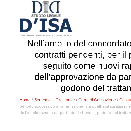
Nell’ambito del concordato
contratti pendenti, per il
seguito come nuovi rap
dell’approvazione da part
godono del tratta
Home
/
Sentenze - Ordinanze
/
Corte di Cassazione
/
Cassaz
periodo successivo all’ammissione, sia quelli instauratisi in
dell’omologazione da parte del Tribunale, godono del tratta