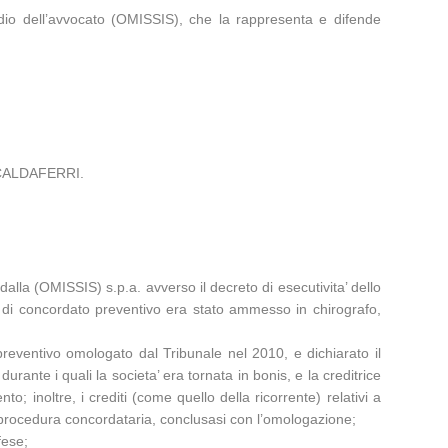
dio dell’avvocato (OMISSIS), che la rappresenta e difende
 SCALDAFERRI.
alla (OMISSIS) s.p.a. avverso il decreto di esecutivita’ dello
so di concordato preventivo era stato ammesso in chirografo,
 preventivo omologato dal Tribunale nel 2010, e dichiarato il
ante i quali la societa’ era tornata in bonis, e la creditrice
o; inoltre, i crediti (come quello della ricorrente) relativi a
 procedura concordataria, conclusasi con l’omologazione;
fese;