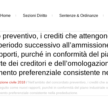
Home
Sezioni Diritto
Sentenze & Ordinanze
 preventivo, i crediti che attengon
 periodo successivo all’ammissione,
porti, purché in conformità del pi
e dei creditori e dell’omologazio
mento preferenziale consistente n
ione civile 2018
/
Nell’ambito del concordato preventivo, i crediti che a
 seguito come nuovi rapporti, purché in conformità del piano industriale 
mento preferenziale consistente nella prededuzione.