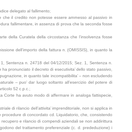
udice delegato al fallimento;
nale che il credito non potesse essere ammesso al passivo in
edura fallimentare, in assenza di prova che la seconda fosse
arte della Curatela della circostanza che l’insolvenza fosse
missione dell’importo della fattura n. (OMISSIS), in quanto la
z. 1, Sentenza n. 24718 del 04/12/2015; Sez. 1, Sentenza n.
ha pronunciato il decreto di esecutivita’ dello stato passivo,
mpugnazione, in quanto tale incompatibilita’ – non escludendo
aturale – puo’ dar luogo soltanto all’esercizio del potere di
rticolo 52 c.p.c.;
sta Corte ha avuto modo di affermare in analoga fattispecie,
ale di rilancio dell’attivita’ imprenditoriale, non si applica in
lle procedure di concordato cd. Liquidatorio, che, consistendo
l recupero e rilancio di compendi aziendali se non addirittura
o, godono del trattamento preferenziale (c. d. prededuzione) i