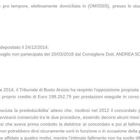
pro tempore, elettivamente domiciliata in (OMISSIS), presso lo stu
epositato il 24/12/2014;
consiglio non partecipata del 20/03/2018 dal Consigliere Dott. ANDREA
 2014, il Tribunale di Busto Arsizio ha respinto l’opposizione proposta d
il proprio credito di Euro 198.252,79 per prestazioni eseguite in cor
sciuta la prededucibilita’ atteso che, risoltosi nel 2012 il concordato
vvisarsi consecutio tra le due procedure, essendo decorsi alcuni mesi dur
si che aveva prima condotto la debitrice al concordato e poi al falliment
non potrebbero dirsi sicuramente sorti in funzione o in occasione della
affidato a quattro motivi, mentre l’intimato fallimento non ha svolto di