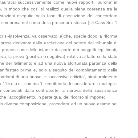
nstauratisi successivamente come nuovi rapporti, purche’ in
, in modo che cosi’ si realizzi quella piena coerenza tra le
estazioni eseguite nella fase di esecuzione del concordato
F. – compresa nel corso della procedura stessa (cfr.Cass.Sez.1
i crisi-insolvenza, va osservato: a)che, specie dopo la riforma
impresa derivante dalla esclusione del potere del tribunale di
 proposizione delle istanze da parte dei soggetti legittimati,
iva, la prova (positiva o negativa) relativa al fatto se lo stato
ione del fallimento e ad una nuova sfortunata partenza della
’ manifestato prima e, solo a seguito del completamento delle
rlarsi di una nuova e successiva criticita’, strutturalmente
colo 115 c.p.c., comma 1, omettendo di considerare i molteplici
n contestati dalla controparte, a riprova della sussistenza
che l’accoglimento, in parte qua, del ricorso si impone;
e, in diversa composizione, procedera’ ad un nuovo esame nel