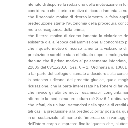
ritenuto di disporre la redazione della motivazione in fo
considerato che il primo motivo di ricorso lamenta la null
che il secondo motivo di ricorso lamenta la falsa appli
prededuzione stante l’autonomia della procedura concord
mera conseguenza della prima;
che il terzo motivo di ricorso lamenta la violazione de
esistente gia’ all’epoca dell’ammissione al concordato 
che il quarto motivo di ricorso lamenta la violazione di
prestazione sarebbe stata effettuata dopo l’omologazio
ritenuto che il primo motivo e’ palesemente infondato,
22835 del 09/11/2016; Sez. 6 – 1, Ordinanza n. 18681 del
a far parte del collegio chiamato a decidere sulla cons
la potestas iudicandi del predetto giudice, quale magis
ricusazione, che la parte interessata ha l’onere di far va
che invece gli altri tre motivi, esaminabili congiuntam
afferente la medesima procedura (cfr.Sez.6-1 ordinanz
che infatti, da un lato, trattandosi nella specie di credit
tali casi la preclusione alla prededucibilita’ posta da 
in un sostanziale fallimento dell’impresa con i vantaggi
dell’intero corpo d’impresa: finalita’ questa che, piutt