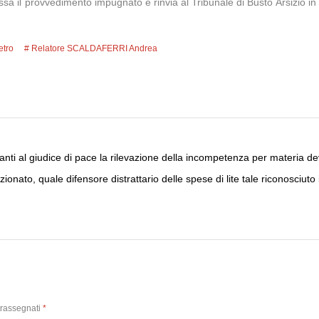
assa il provvedimento impugnato e rinvia al Tribunale di Busto Arsizio 
etro
Relatore SCALDAFERRI Andrea
ti al giudice di pace la rilevazione della incompetenza per materia deve
ionato, quale difensore distrattario delle spese di lite tale riconosciuto in
trassegnati
*