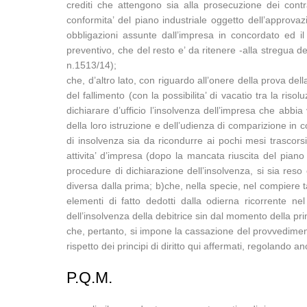
crediti che attengono sia alla prosecuzione dei contr
conformita’ del piano industriale oggetto dell’approvaz
obbligazioni assunte dall’impresa in concordato ed i
preventivo, che del resto e’ da ritenere -alla stregua d
n.1513/14);
che, d’altro lato, con riguardo all’onere della prova del
del fallimento (con la possibilita’ di vacatio tra la ri
dichiarare d’ufficio l’insolvenza dell’impresa che abbia 
della loro istruzione e dell’udienza di comparizione in con
di insolvenza sia da ricondurre ai pochi mesi trascors
attivita’ d’impresa (dopo la mancata riuscita del piano
procedure di dichiarazione dell’insolvenza, si sia res
diversa dalla prima; b)che, nella specie, nel compiere ta
elementi di fatto dedotti dalla odierna ricorrente ne
dell’insolvenza della debitrice sin dal momento della pr
che, pertanto, si impone la cassazione del provvedimen
rispetto dei principi di diritto qui affermati, regolando 
P.Q.M.