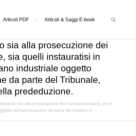
Articoli PDF
Articoli & Saggi E-book
o sia alla prosecuzione dei
 sia quelli instauratisi in
ano industriale oggetto
ne da parte del Tribunale,
ella prededuzione.
ttengono sia alla prosecuzione dei contratti pendenti, per il
oggetto dell’approvazione da parte dei creditori e