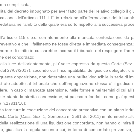
rma semplificata;
ita’ del decreto impugnato per aver fatto parte del relativo collegio il gi
cazione dell’articolo 111 L.F. in relazione all’affermazione del tribu
ataria nell’ambito della quale era sorto rispetto alla successiva proc
ll’articolo 115 c.p.c. con riferimento alla mancata contestazione da p
preventivo e che il fallimento ne fosse diretta e immediata conseguenza;
 norme di diritto in cui sarebbe incorso il tribunale nel respingere l’am
ne del concordato;
 alla luce dell’orientamento, piu’ volte espresso da questa Corte (Se
 27/07/2017), secondo cui l’incompatibilita’ del giudice delegato, che 
eguente opposizione, non determina una nullita’ deducibile in sede di i
trato addetto al tribunale che dell’impugnazione stessa e’ il giudice n
lere, in caso di mancata astensione, nelle forme e nei termini di cui all’a
ente stante la stretta connessione, si palesano fondati, come gia’ que
a n.17911/16);
i da forniture in esecuzione del concordato preventivo con un piano industri
questa Corte (Cass. Sez. 1, Sentenza n. 3581 del 2011) in riferimento a
 della realizzazione di una liquidazione concordata, non hanno di mira i
osto, giustifica la regola secondo cui, in tema di concordato preventiv