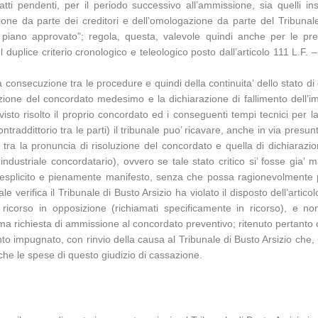
atti pendenti, per il periodo successivo all’ammissione, sia quelli i
ione da parte dei creditori e dell’omologazione da parte del Tribunale
l piano approvato”; regola, questa, valevole quindi anche per le pr
el duplice criterio cronologico e teleologico posto dall’articolo 111 L.
la consecuzione tra le procedure e quindi della continuita’ dello stato d
soluzione del concordato medesimo e la dichiarazione di fallimento dell’
visto risolto il proprio concordato ed i conseguenti tempi tecnici per la
traddittorio tra le parti) il tribunale puo’ ricavare, anche in via presunt
i tra la pronuncia di risoluzione del concordato e quella di dichiaraz
 industriale concordatario), ovvero se tale stato critico si’ fosse gia
o esplicito e pienamente manifesto, senza che possa ragionevolmente pa
le verifica il Tribunale di Busto Arsizio ha violato il disposto dell’arti
l ricorso in opposizione (richiamati specificamente in ricorso), e no
ima richiesta di ammissione al concordato preventivo; ritenuto pertanto 
to impugnato, con rinvio della causa al Tribunale di Busto Arsizio ch
anche le spese di questo giudizio di cassazione.