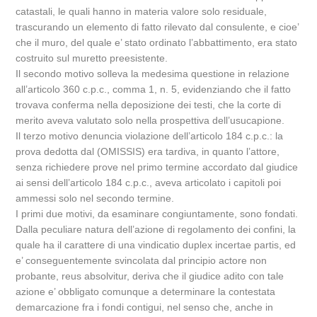
catastali, le quali hanno in materia valore solo residuale,
trascurando un elemento di fatto rilevato dal consulente, e cioe’
che il muro, del quale e’ stato ordinato l’abbattimento, era stato
costruito sul muretto preesistente.
Il secondo motivo solleva la medesima questione in relazione
all’articolo 360 c.p.c., comma 1, n. 5, evidenziando che il fatto
trovava conferma nella deposizione dei testi, che la corte di
merito aveva valutato solo nella prospettiva dell’usucapione.
Il terzo motivo denuncia violazione dell’articolo 184 c.p.c.: la
prova dedotta dal (OMISSIS) era tardiva, in quanto l’attore,
senza richiedere prove nel primo termine accordato dal giudice
ai sensi dell’articolo 184 c.p.c., aveva articolato i capitoli poi
ammessi solo nel secondo termine.
I primi due motivi, da esaminare congiuntamente, sono fondati.
Dalla peculiare natura dell’azione di regolamento dei confini, la
quale ha il carattere di una vindicatio duplex incertae partis, ed
e’ conseguentemente svincolata dal principio actore non
probante, reus absolvitur, deriva che il giudice adito con tale
azione e’ obbligato comunque a determinare la contestata
demarcazione fra i fondi contigui, nel senso che, anche in