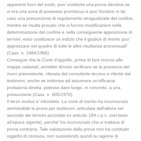
apparenti fuori del suolo, puo’ costituire una prova decisiva se
vi era una zona di possesso promiscuo e puo’ fondare in tal
caso una presunzione di regolamento stragiudiziale del confine,
mentre se risulta provato che vi furono modificazioni nella
determinazione del confine e nella conseguente apposizione di
termini, esso costituisce un indizio che il giudice di merito puo’
apprezzare nel quadro di tutte le altre risultanze processuali”
(Cass. n. 2484/1966).
Consegue che la Corte d’appello, prima di fare ricorso alle
mappe catastali, avrebbe dovuto verificare se la presenza del
muro preesistente, rilevata dal consulente tecnico e riferita dal
testimoni, anche se inidonea ad assumere un’efficacia
probatoria diretta, potesse dare luogo, in concreto, a una
presunzione (Cass. n. 605/1976).
Il terzo motivo e’ infondato. La corte di merito ha riconosciuto
ammissibile la prova per testimoni, articolata dall’attore nel
secondo dei termini accordati ex articolo 184 c.p.c. (nel testo
all’epoca vigente), perche’ ha riconosciuto che si trattava di
prova contraria. Tale valutazione della prova non ha costituito
oggetto di censura, non sussistendo quindi la ragione di