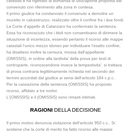
catastali e ha rigettato la domanda di usucapione proposta dal
convenuto con riferimento alla zona in contesa.
Il primo giudice ha condannato il convenuto a demolire un
muretto in calcestruzzo, realizzato oltre il confine fra i due fondi.
La Corte d’appello di Catanzaro ha confermato la sentenza.
Essa ha riconosciuto che i titoli non consentivano di dirimere la
situazione di incertezza, essendo pertanto il ricorso alle mappe
catastali l’unico mezzo idoneo per individuare l’esatto confine;
ha disatteso inoltre la censura, mossa dall’appellante
(OMISSIS), in ordine alla tardivita’ della prova per testi di
controparte, riconoscendone invece la tempestivita’: si trattava
di prova contraria legittimamente richiesta nel secondo dei
termini accordati dal giudice ai sensi dell’articolo 184 c.p.c..
Per la cassazione della sentenza (OMISSIS) ha proposto
ricorso, affidato a tre motivi.
L'(OMISSIS) e il (OMISSIS) sono rimasti intimati.
RAGIONI
DELLA DECISIONE
Il primo motivo denuncia violazione dell’articolo 950 c.c.. Si
sostiene che la corte di merito ha fatto ricorso alle mappe