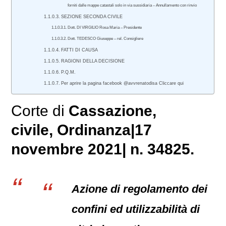
forniti dalle mappe catastali solo in via sussidiaria – Annullamento con rinvio
SEZIONE SECONDA CIVILE
Dott. DI VIRGILIO Rosa Maria – Presidente
Dott. TEDESCO Giuseppe – rel. Consigliere
FATTI DI CAUSA
RAGIONI DELLA DECISIONE
P.Q.M.
Per aprire la pagina facebook @avvrenatodisa Cliccare qui
Corte di
Cassazione,
civile
, Ordinanza|17
novembre 2021| n. 34825.
Azione di regolamento dei
confini ed utilizzabilità di