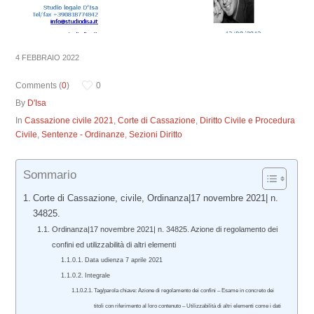
4 FEBBRAIO 2022
Comments (
0
)
0
By
D'Isa
In
Cassazione civile 2021
,
Corte di Cassazione
,
Diritto Civile e Procedura
Civile
,
Sentenze - Ordinanze
,
Sezioni Diritto
Sommario
Corte di Cassazione, civile, Ordinanza|17 novembre 2021| n.
34825.
Ordinanza|17 novembre 2021| n. 34825. Azione di regolamento dei
confini ed utilizzabilità di altri elementi
Data udienza 7 aprile 2021
Integrale
Tag/parola chiave: Azione di regolamento dei confini – Esame in concreto dei
titoli con riferimento al loro contenuto – Utilizzabilità di altri elementi come i dati