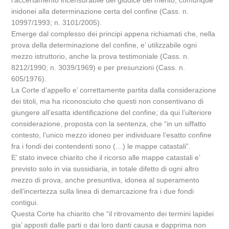
l’accertamento incensurabile del giudice del merito, comunque
inidonei alla determinazione certa del confine (Cass. n.
10997/1993; n. 3101/2005).
Emerge dal complesso dei principi appena richiamati che, nella
prova della determinazione del confine, e’ utilizzabile ogni
mezzo istruttorio, anche la prova testimoniale (Cass. n.
8212/1990; n. 3039/1969) e per presunzioni (Cass. n.
605/1976).
La Corte d’appello e’ correttamente partita dalla considerazione
dei titoli, ma ha riconosciuto che questi non consentivano di
giungere all’esatta identificazione del confine; da qui l’ulteriore
considerazione, proposta con la sentenza, che “in un siffatto
contesto, l’unico mezzo idoneo per individuare l’esatto confine
fra i fondi dei contendenti sono (…) le mappe catastali”.
E’ stato invece chiarito che il ricorso alle mappe catastali e’
previsto solo in via sussidiaria, in totale difetto di ogni altro
mezzo di prova, anche presuntiva, idonea al superamento
dell’incertezza sulla linea di demarcazione fra i due fondi
contigui.
Questa Corte ha chiarito che “il ritrovamento dei termini lapidei
gia’ apposti dalle parti o dai loro danti causa e dapprima non