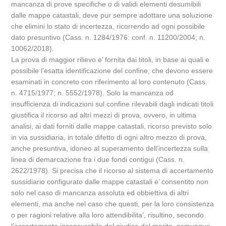
mancanza di prove specifiche o di validi elementi desumibili
dalle mappe catastali, deve pur sempre adottare una soluzione
che elimini lo stato di incertezza, ricorrendo ad ogni possibile
dato presuntivo (Cass. n. 1284/1976: conf. n. 11200/2004; n.
10062/2018).
La prova di maggior rilievo e’ fornita dai titoli, in base ai quali e
possibile l’esatta identificazione del confine, che devono essere
esaminati in concreto con riferimento al loro contenuto (Cass.
n. 4715/1977; n. 5552/1978). Solo la mancanza od
insufficienza di indicazioni sul confine rilevabili dagli indicati titoli
giustifica il ricorso ad altri mezzi di prova, ovvero, in ultima
analisi, ai dati forniti dalle mappe catastali, ricorso previsto solo
in via sussidiaria, in totale difetto di ogni altro mezzo di prova,
anche presuntiva, idoneo al superamento dell’incertezza sulla
linea di demarcazione fra i due fondi contigui (Cass. n.
2622/1978). Si precisa che il ricorso al sistema di accertamento
sussidiario configurato dalle mappe catastali e’ consentito non
solo nel caso di mancanza assoluta ed obbiettiva di altri
elementi, ma anche nel caso che questi, per la loro consistenza
o per ragioni relative alla loro attendibilita’, risultino, secondo