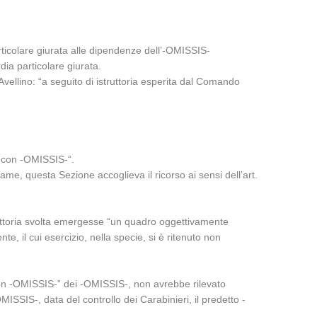
articolare giurata alle dipendenze dell’-OMISSIS-
dia particolare giurata.
 Avellino: “a seguito di istruttoria esperita dal Comando
ni con -OMISSIS-“.
me, questa Sezione accoglieva il ricorso ai sensi dell’art.
truttoria svolta emergesse “un quadro oggettivamente
te, il cui esercizio, nella specie, si è ritenuto non
 con -OMISSIS-” dei -OMISSIS-, non avrebbe rilevato
ISSIS-, data del controllo dei Carabinieri, il predetto -