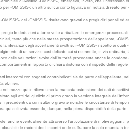
 Carabinieri di Avellino -OMISSIS-) emergeva, invero, che l’interessato
o per -OMISSIS-; un altro sul cui conto figurava un notizia di reato per
-OMISSIS- del -OMISSIS- risultavano gravati da pregiudizi penali ed erano
pregio le deduzioni attoree volte a ribaltare le emergenze processuali cr
abinieri, tanto più che nella stessa prospettazione dell’appellante, -O
la rilevanza degli accertamenti svolti sui –OMISSIS- rispetto ai quali -
gimento di un servizio così delicato cui si riconnette, in via ordinaria, la
uoco delle valutazioni svolte dall’Autorità procedente anche le condott
e comportamenti in rapporto di chiara distonia con il rispetto delle rego
tti intercorsi con soggetti controindicati sia da parte dell’appellante, n
Carabinieri.
 nel mezzo qui in rilievo circa la mancata ostensione dei dati descrittivi 
ato agli atti del giudizio di primo grado la versione integrale dell’inf
, i precedenti da cui risultano gravate nonché le circostanze di tempo e 
ra qui sollevata essendo, dunque, nella piena disponibilità della parte, 
ede, anche eventualmente attraverso l’articolazione di motivi aggiunti, pe
plausibile le ragioni degli incontri onde suffragare la solo enunciata tesi 