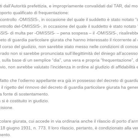
olti dall’Autorità prefettizia, e impropriamente convalidati dal TAR, dal m
pporto qualificato di frequentazione:
 controllo -OMISSIS-, in occasione del quale il suddetto è stato notato 
ontrollo del-OMISSIS-, in occasione del quale il suddetto è stato notato
SIS- di multa per -OMISSIS- – pena sospesa – il -OMISSIS-, risalirebb
creto di guardia particolare giurata che hanno interessato il ricorrente a
l corso del giudizio, non sarebbe stato messo nelle condizioni di conoscer
ado non si sarebbe pronunciata sull’illegittimità del diniego all’accesso 
lla base di un semplice “dia”, una vera e propria “frequentazione”, da
, non avrebbe valutato l’incidenza in ordine al giudizio di affidabilità e
fatto che l’odierno appellante era già in possesso del decreto di guardia
 rigetto del rinnovo del decreto di guardia particolare giurata ha genera
ca fonte di sostentamento.
si è costituito in giudizio.
cisione.
olare giurata, cui accede in via ordinaria anche il rilascio di porto d’armi
. 18 giugno 1931, n. 773. Il loro rilascio, pertanto, è condizionato alla veri
mento.