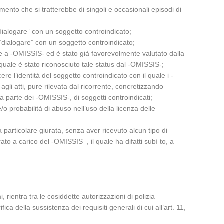
omento che si tratterebbe di singoli e occasionali episodi di
“dialogare” con un soggetto controindicato;
 “dialogare” con un soggetto controindicato;
e a -OMISSIS- ed è stato già favorevolmente valutato dalla
l quale è stato riconosciuto tale status dal -OMISSIS-;
e l’identità del soggetto controindicato con il quale i -
agli atti, pure rilevata dal ricorrente, concretizzando
 parte dei -OMISSIS-, di soggetti controindicati;
/o probabilità di abuso nell’uso della licenza delle
 particolare giurata, senza aver ricevuto alcun tipo di
to a carico del -OMISSIS–, il quale ha difatti subì to, a
, rientra tra le cosiddette autorizzazioni di polizia
fica della sussistenza dei requisiti generali di cui all’art. 11,