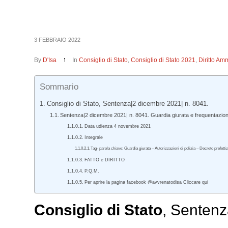
3 FEBBRAIO 2022
By
D'Isa
In
Consiglio di Stato
,
Consiglio di Stato 2021
,
Diritto Amm
Sommario
Consiglio di Stato, Sentenza|2 dicembre 2021| n. 8041.
Sentenza|2 dicembre 2021| n. 8041. Guardia giurata e frequentazion
Data udienza 4 novembre 2021
Integrale
Tag- parola chiave: Guardia giurata – Autorizzazioni di polizia – Decreto prefetti
FATTO e DIRITTO
P.Q.M.
Per aprire la pagina facebook @avvrenatodisa Cliccare qui
Consiglio di Stato
, Sentenz