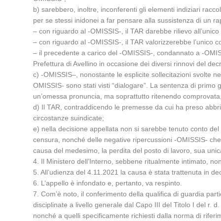
b) sarebbero, inoltre, inconferenti gli elementi indiziari racc
per se stessi inidonei a far pensare alla sussistenza di un ra
– con riguardo al -OMISSIS-, il TAR darebbe rilievo all’unico
– con riguardo al -OMISSIS-, il TAR valorizzerebbe l’unico c
– il precedente a carico del -OMISSIS-, condannato a -OMIS
Prefettura di Avellino in occasione dei diversi rinnovi del de
c) -OMISSIS–, nonostante le esplicite sollecitazioni svolte ne
OMISSIS- sono stati visti “dialogare”. La sentenza di primo gr
un’omessa pronuncia, ma soprattutto ritenendo comprovata, su
d) Il TAR, contraddicendo le premesse da cui ha preso abbrivio
circostanze suindicate;
e) nella decisione appellata non si sarebbe tenuto conto del 
censura, nonché delle negative ripercussioni -OMISSIS- che il
causa del medesimo, la perdita del posto di lavoro, sua uni
4. Il Ministero dell’Interno, sebbene ritualmente intimato, non 
5. All’udienza del 4.11.2021 la causa è stata trattenuta in de
6. L’appello è infondato e, pertanto, va respinto.
7. Com’è noto, il conferimento della qualifica di guardia partic
disciplinate a livello generale dal Capo III del Titolo I del r. d
nonché a quelli specificamente richiesti dalla norma di riferi