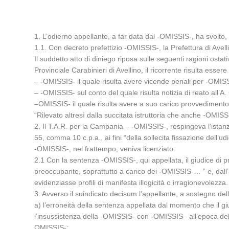
1. L’odierno appellante, a far data dal -OMISSIS-, ha svolto, 
1.1. Con decreto prefettizio -OMISSIS-, la Prefettura di Avelli
Il suddetto atto di diniego riposa sulle seguenti ragioni osta
Provinciale Carabinieri di Avellino, il ricorrente risulta esse
– -OMISSIS- il quale risulta avere vicende penali per -OMIS
– -OMISSIS- sul conto del quale risulta notizia di reato all’A
–OMISSIS- il quale risulta avere a suo carico provvedimento
“Rilevato altresì dalla succitata istruttoria che anche -OMISS
2. Il T.A.R. per la Campania – -OMISSIS-, respingeva l’istan
55, comma 10 c.p.a., ai fini “della sollecita fissazione dell’u
-OMISSIS-, nel frattempo, veniva licenziato.
2.1 Con la sentenza -OMISSIS-, qui appellata, il giudice di 
preoccupante, soprattutto a carico dei -OMISSIS-… ” e, dall’alt
evidenziasse profili di manifesta illogicità o irragionevolezza.
3. Avverso il suindicato decisum l’appellante, a sostegno de
a) l’erroneità della sentenza appellata dal momento che il 
l’insussistenza della -OMISSIS- con -OMISSIS– all’epoca della 
OMISSIS-;