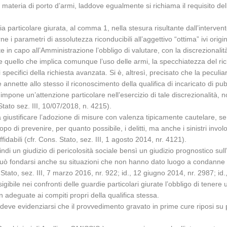
n materia di porto d’armi, laddove egualmente si richiama il requisito 
uardia particolare giurata, al comma 1, nella stesura risultante dall’inter
 i parametri di assolutezza riconducibili all’aggettivo “ottima” ivi orig
 capo all’Amministrazione l’obbligo di valutare, con la discrezionalità ti
 quello che implica comunque l’uso delle armi, la specchiatezza del richi
 specifici della richiesta avanzata. Si è, altresì, precisato che la peculi
tore annette allo stesso il riconoscimento della qualifica di incaricato di 
, impone un’attenzione particolare nell’esercizio di tale discrezionalità
 Stato sez. III, 10/07/2018, n. 4215).
onea a giustificare l’adozione di misure con valenza tipicamente cautelare
po di prevenire, per quanto possibile, i delitti, ma anche i sinistri invol
idabili (cfr. Cons. Stato, sez. III, 1 agosto 2014, nr. 4121).
ndi un giudizio di pericolosità sociale bensì un giudizio prognostico sull’
eto può fondarsi anche su situazioni che non hanno dato luogo a condanne
tato, sez. III, 7 marzo 2016, nr. 922; id., 12 giugno 2014, nr. 2987; id.,
sigibile nei confronti delle guardie particolari giurate l’obbligo di tener
deguate ai compiti propri della qualifica stessa.
o, deve evidenziarsi che il provvedimento gravato in prime cure riposi su