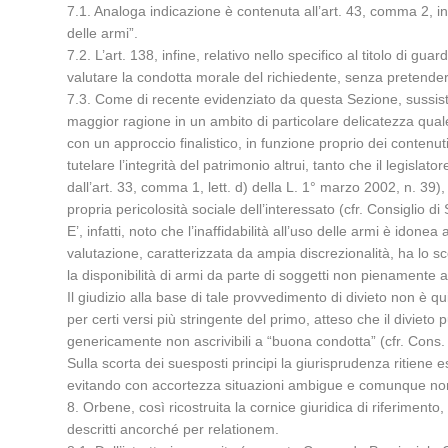
7.1. Analoga indicazione è contenuta all’art. 43, comma 2, i
delle armi”.
7.2. L’art. 138, infine, relativo nello specifico al titolo di g
valutare la condotta morale del richiedente, senza pretenderne
7.3. Come di recente evidenziato da questa Sezione, sussiste in
maggior ragione in un ambito di particolare delicatezza quale
con un approccio finalistico, in funzione proprio dei contenuti
tutelare l’integrità del patrimonio altrui, tanto che il legisla
dall’art. 33, comma 1, lett. d) della L. 1° marzo 2002, n. 39)
propria pericolosità sociale dell’interessato (cfr. Consiglio di
E’, infatti, noto che l’inaffidabilità all’uso delle armi è id
valutazione, caratterizzata da ampia discrezionalità, ha lo sco
la disponibilità di armi da parte di soggetti non pienamente aff
Il giudizio alla base di tale provvedimento di divieto non è qui
per certi versi più stringente del primo, atteso che il divi
genericamente non ascrivibili a “buona condotta” (cfr. Cons. S
Sulla scorta dei suesposti principi la giurisprudenza ritiene e
evitando con accortezza situazioni ambigue e comunque non a
8. Orbene, così ricostruita la cornice giuridica di riferiment
descritti ancorché per relationem.