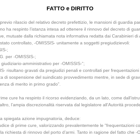
FATTO e DIRITTO
previo rilascio del relativo decreto prefettizio, le mansioni di guardia p
no ha respinto l’istanza intesa ad ottenere il rinnovo del decreto di guar
tive, mutuate dalla richiamata nota informativa redatta dai Carabinieri di
re stato controllato, -OMISSIS- unitamente a soggetti pregiudizievoli:
SIS-;
. G. per -OMISSIS-;
 giudiziario-amministrativo per -OMISSIS-“;
IS- risultano gravati da pregiudizi penali e controllati per frequentazio
za di sospensione del suindicato provvedimento mentre, in sede di grava
dienza di merito in primo grado”.
prime cure ha respinto il ricorso evidenziando, da un lato, come dall’is
ro, l’ampia discrezionalità riservata dal legislatore all’Autorità proceden
lla spiegata azione impugnatoria, deduce:
giudice di prime cure, valorizzando prevalentemente le “frequentazioni
richiesta di rinnovo del porto d’armi. Tanto in ragione del fatto che -OM