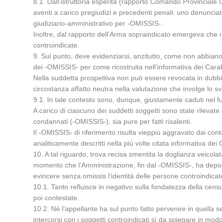
8.1. Dall’istruttoria esperita (rapporto Comando Provinciale
aventi a carico pregiudizi e precedenti penali: uno denunciat
giudiziario-amministrativo per -OMISSIS-.
Inoltre, dal rapporto dell’Arma sopraindicato emergeva che i 
controindicate.
9. Sul punto, deve evidenziarsi, anzitutto, come non abbiano 
dei -OMISSIS- per come ricostruita nell’informativa dei Car
Nella suddetta prospettiva non può essere revocata in dubbio 
circostanza affatto neutra nella valutazione che involge lo svol
9.1. In tale contesto sono, dunque, giustamente caduti nel f
A carico di ciascuno dei suddetti soggetti sono state rilevat
condannati (-OMISSIS-), sia pure per fatti risalenti.
Il -OMISSIS- di riferimento risulta vieppiù aggravato dai conta
analiticamente descritti nella più volte citata informativa dei 
10. A tal riguardo, trova recisa smentita la doglianza veicolata
momento che l’Amministrazione, fin dal -OMISSIS-, ha deposit
evincere senza omissis l’identità delle persone controindicate
10.1. Tanto refluisce in negativo sulla fondatezza della censu
poi contestate.
10.2. Né l’appellante ha sul punto fatto pervenire in quella s
intercorsi con i soggetti controindicati sì da spiegare in modo 