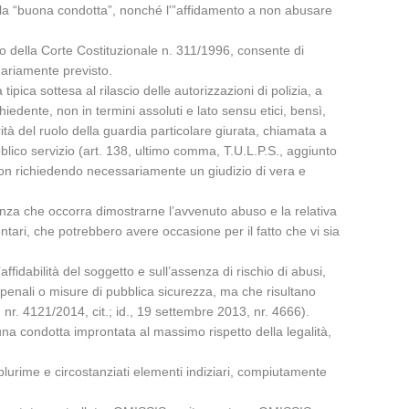
della “buona condotta”, nonché l'”affidamento a non abusare
vento della Corte Costituzionale n. 311/1996, consente di
inariamente previsto.
pica sottesa al rilascio delle autorizzazioni di polizia, a
edente, non in termini assoluti e lato sensu etici, bensì,
arità del ruolo della guardia particolare giurata, chiamata a
pubblico servizio (art. 138, ultimo comma, T.U.L.P.S., aggiunto
, non richiedendo necessariamente un giudizio di vera e
, senza che occorra dimostrarne l’avvenuto abuso e la relativa
ontari, che potrebbero avere occasione per il fatto che vi sia
affidabilità del soggetto e sull’assenza di rischio di abusi,
 penali o misure di pubblica sicurezza, ma che risultano
 nr. 4121/2014, cit.; id., 19 settembre 2013, nr. 4666).
e una condotta improntata al massimo rispetto della legalità,
 plurime e circostanziati elementi indiziari, compiutamente