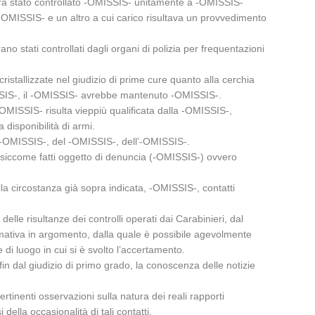
 era stato controllato -OMISSIS- unitamente a -OMISSIS-
 -OMISSIS- e un altro a cui carico risultava un provvedimento
 stati controllati dagli organi di polizia per frequentazioni
istallizzate nel giudizio di prime cure quanto alla cerchia
MISSIS-, il -OMISSIS- avrebbe mantenuto -OMISSIS-.
OMISSIS- risulta vieppiù qualificata dalla -OMISSIS-,
 disponibilità di armi.
e -OMISSIS-, del -OMISSIS-, dell’-OMISSIS-.
le siccome fatti oggetto di denuncia (-OMISSIS-) ovvero
ella circostanza già sopra indicata, -OMISSIS-, contatti
delle risultanze dei controlli operati dai Carabinieri, dal
ormativa in argomento, dalla quale è possibile agevolmente
di luogo in cui si è svolto l’accertamento.
fin dal giudizio di primo grado, la conoscenza delle notizie
rtinenti osservazioni sulla natura dei reali rapporti
della occasionalità di tali contatti.